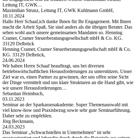
Leitung IT, GWK…
Maximilian Strunz, Leitung IT, GWK Kuhlmann GmbH,
10.11.2024
Hallo Herr Schaaf,ich danke Ihnen für Ihr Engagement. Mit Ihnen
macht die Arbeit Spaß, Sie sind anders als die übrigen Berater. Das
sehen wohl auch unsere gemeinsamen Mandaten so. Henning
Cramer, Cramer Steuerberatungsgesellschaft mbH & Co. KG.
33129 Delbrück
Henning Cramer, Cramer Steuerberatungsgesellschaft mbH & Co.
KG. 33129 Delbrück,
24.06.2024
Wir haben Herrn Schaaf beauftragt, uns bei diversen
betriebswirtschaftlichen Herausforderungen zu unterstützen. Unser
Ziel war es, einen Partner zu gewinnen, der uns offen seine Sicht
der Dinge vermittelt und uns klare Strukturen an die Hand gibt, wie
wir unsere Herausforderungen…
Sebastian Heimbuch,
03.11.2023
Seminar an der Sparkassenakademie. Super Themenauswahl mit
viel know-how und Praxisbezug sowie sehr gute Seminarführung.
Daher sehr zu empfehlen.
Jörg Beckmann,
24.03.2023
Das Seminar „Schwachstellen in Unternehmen“ ist sehr
praxisorientiert und lebendig durch durch die Beispiele aus seinen