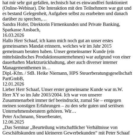
hat mir sehr gut gefallen, technisch hat es einwandfrei funktioniert
(Online-Webinar). Die Interaktion mit den Teilnehmern war gut und
es bestand Gelegenheit, Aufgaben selbst zu erarbeiten und danach
darüber zu sprechen,…
Sandra Hofer, Direktorin Firmenkunden und Private Banking,
Sparkasse Ansbach,
16.03.2026
Hallo Herr Schaaf, ich kann mich noch gut an unser erstes
gemeinsames Mandat erinnern, welches wir im Jahr 2015
gemeinsam beraten haben. Unser gemeinsamer Kunde (ein
mittelständisches Produktionsunternehmen) war aufgrund von einer
dauerhaften Marktzurückhaltung, aber auch diverser interner
Managementthemen in…
Dipl.-Kfm. / StB. Heike Niemann, HPS Steuerberatungsgesellschaft
PartGmbB,
12.01.2026
Lieber Herr Schaaf, Unser erster gemeinsame Kunde war m.W.
Herr XY so im Jahr 2003/2004. Ich war von unserer
Zusammenarbeit immer tief beeindruckt, zumal Sie – entgegen
meinen sonstigen Erfahrungen – zu den sehr guten und seriösen
Unternehmensberatern gehören. Wir…
Peter Aschmann, Steuerberater,
12.06.2025
„Das Seminar „Beurteilung wirtschaftlicher Verhältnisse von
Geschäftskunden und kleineren Gewerbekunden“ mit Peter Schaaf