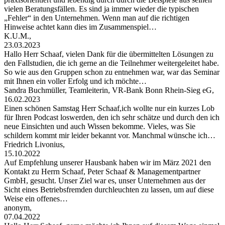
vielen Beratungsfällen. Es sind ja immer wieder die typischen
„Fehler“ in den Unternehmen. Wenn man auf die richtigen
Hinweise achtet kann dies im Zusammenspiel…
K.U.M.,
23.03.2023
Hallo Herr Schaaf, vielen Dank für die übermittelten Lösungen zu
den Fallstudien, die ich gerne an die Teilnehmer weitergeleitet habe.
So wie aus den Gruppen schon zu entnehmen war, war das Seminar
mit Ihnen ein voller Erfolg und ich möchte…
Sandra Buchmüller, Teamleiterin, VR-Bank Bonn Rhein-Sieg eG,
16.02.2023
Einen schönen Samstag Herr Schaaf,ich wollte nur ein kurzes Lob
für Ihren Podcast loswerden, den ich sehr schätze und durch den ich
neue Einsichten und auch Wissen bekomme. Vieles, was Sie
schildern kommt mir leider bekannt vor. Manchmal wünsche ich…
Friedrich Livonius,
15.10.2022
Auf Empfehlung unserer Hausbank haben wir im März 2021 den
Kontakt zu Herrn Schaaf, Peter Schaaf & Managementpartner
GmbH, gesucht. Unser Ziel war es, unser Unternehmen aus der
Sicht eines Betriebsfremden durchleuchten zu lassen, um auf diese
Weise ein offenes…
anonym,
07.04.2022