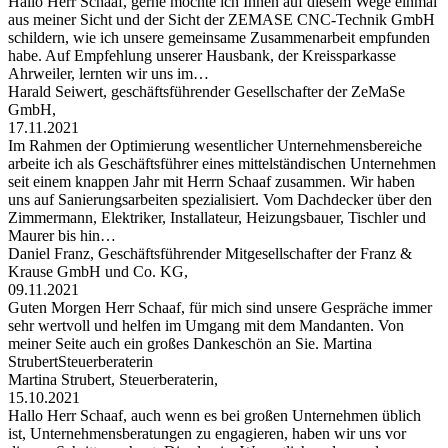
Hallo Herr Schaaf, gerne möchte ich Ihnen auf diesem Wege einmal
aus meiner Sicht und der Sicht der ZEMASE CNC-Technik GmbH
schildern, wie ich unsere gemeinsame Zusammenarbeit empfunden
habe. Auf Empfehlung unserer Hausbank, der Kreissparkasse
Ahrweiler, lernten wir uns im…
Harald Seiwert, geschäftsführender Gesellschafter der ZeMaSe
GmbH,
17.11.2021
Im Rahmen der Optimierung wesentlicher Unternehmensbereiche
arbeite ich als Geschäftsführer eines mittelständischen Unternehmen
seit einem knappen Jahr mit Herrn Schaaf zusammen. Wir haben
uns auf Sanierungsarbeiten spezialisiert. Vom Dachdecker über den
Zimmermann, Elektriker, Installateur, Heizungsbauer, Tischler und
Maurer bis hin…
Daniel Franz, Geschäftsführender Mitgesellschafter der Franz &
Krause GmbH und Co. KG,
09.11.2021
Guten Morgen Herr Schaaf, für mich sind unsere Gespräche immer
sehr wertvoll und helfen im Umgang mit dem Mandanten. Von
meiner Seite auch ein großes Dankeschön an Sie. Martina
StrubertSteuerberaterin
Martina Strubert, Steuerberaterin,
15.10.2021
Hallo Herr Schaaf, auch wenn es bei großen Unternehmen üblich
ist, Unternehmensberatungen zu engagieren, haben wir uns vor