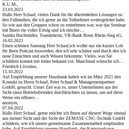
K.U.M.,
23.03.2023
Hallo Herr Schaaf, vielen Dank für die übermittelten Lösungen zu
den Fallstudien, die ich gerne an die Teilnehmer weitergeleitet habe.
So wie aus den Gruppen schon zu entnehmen war, war das Seminar
mit Ihnen ein voller Erfolg und ich möchte…
Sandra Buchmüller, Teamleiterin, VR-Bank Bonn Rhein-Sieg eG,
16.02.2023
Einen schönen Samstag Herr Schaaf,ich wollte nur ein kurzes Lob
für Ihren Podcast loswerden, den ich sehr schätze und durch den ich
neue Einsichten und auch Wissen bekomme. Vieles, was Sie
schildern kommt mir leider bekannt vor. Manchmal wünsche ich…
Friedrich Livonius,
15.10.2022
Auf Empfehlung unserer Hausbank haben wir im März 2021 den
Kontakt zu Herrn Schaaf, Peter Schaaf & Managementpartner
GmbH, gesucht. Unser Ziel war es, unser Unternehmen aus der
Sicht eines Betriebsfremden durchleuchten zu lassen, um auf diese
Weise ein offenes…
anonym,
07.04.2022
Hallo Herr Schaaf, gerne möchte ich Ihnen auf diesem Wege einmal
aus meiner Sicht und der Sicht der ZEMASE CNC-Technik GmbH
schildern, wie ich unsere gemeinsame Zusammenarbeit empfunden
habe. Auf Empfehlung unserer Hausbank, der Kreissparkasse