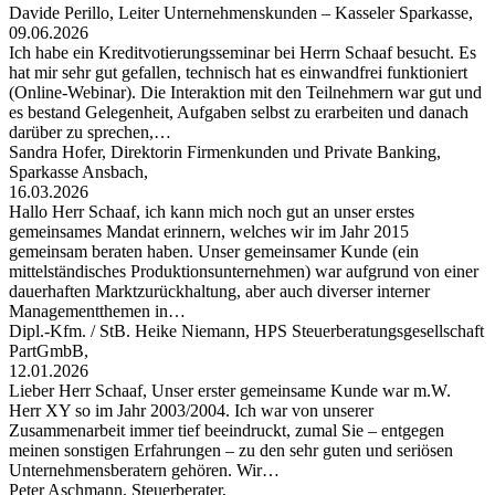
Davide Perillo, Leiter Unternehmenskunden – Kasseler Sparkasse,
09.06.2026
Ich habe ein Kreditvotierungsseminar bei Herrn Schaaf besucht. Es
hat mir sehr gut gefallen, technisch hat es einwandfrei funktioniert
(Online-Webinar). Die Interaktion mit den Teilnehmern war gut und
es bestand Gelegenheit, Aufgaben selbst zu erarbeiten und danach
darüber zu sprechen,…
Sandra Hofer, Direktorin Firmenkunden und Private Banking,
Sparkasse Ansbach,
16.03.2026
Hallo Herr Schaaf, ich kann mich noch gut an unser erstes
gemeinsames Mandat erinnern, welches wir im Jahr 2015
gemeinsam beraten haben. Unser gemeinsamer Kunde (ein
mittelständisches Produktionsunternehmen) war aufgrund von einer
dauerhaften Marktzurückhaltung, aber auch diverser interner
Managementthemen in…
Dipl.-Kfm. / StB. Heike Niemann, HPS Steuerberatungsgesellschaft
PartGmbB,
12.01.2026
Lieber Herr Schaaf, Unser erster gemeinsame Kunde war m.W.
Herr XY so im Jahr 2003/2004. Ich war von unserer
Zusammenarbeit immer tief beeindruckt, zumal Sie – entgegen
meinen sonstigen Erfahrungen – zu den sehr guten und seriösen
Unternehmensberatern gehören. Wir…
Peter Aschmann, Steuerberater,