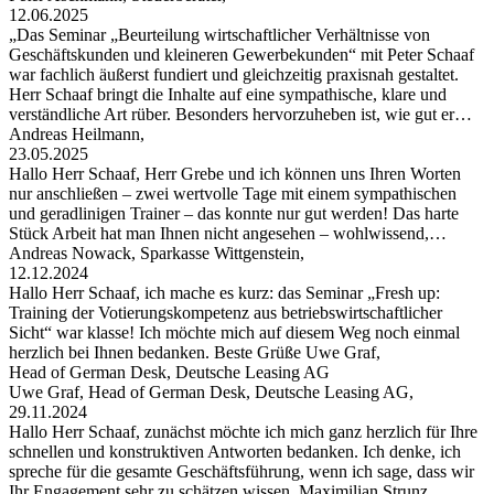
12.06.2025
„Das Seminar „Beurteilung wirtschaftlicher Verhältnisse von
Geschäftskunden und kleineren Gewerbekunden“ mit Peter Schaaf
war fachlich äußerst fundiert und gleichzeitig praxisnah gestaltet.
Herr Schaaf bringt die Inhalte auf eine sympathische, klare und
verständliche Art rüber. Besonders hervorzuheben ist, wie gut er…
Andreas Heilmann,
23.05.2025
Hallo Herr Schaaf, Herr Grebe und ich können uns Ihren Worten
nur anschließen – zwei wertvolle Tage mit einem sympathischen
und geradlinigen Trainer – das konnte nur gut werden! Das harte
Stück Arbeit hat man Ihnen nicht angesehen – wohlwissend,…
Andreas Nowack, Sparkasse Wittgenstein,
12.12.2024
Hallo Herr Schaaf, ich mache es kurz: das Seminar „Fresh up:
Training der Votierungskompetenz aus betriebswirtschaftlicher
Sicht“ war klasse! Ich möchte mich auf diesem Weg noch einmal
herzlich bei Ihnen bedanken. Beste Grüße Uwe Graf,
Head of German Desk, Deutsche Leasing AG
Uwe Graf, Head of German Desk, Deutsche Leasing AG,
29.11.2024
Hallo Herr Schaaf, zunächst möchte ich mich ganz herzlich für Ihre
schnellen und konstruktiven Antworten bedanken. Ich denke, ich
spreche für die gesamte Geschäftsführung, wenn ich sage, dass wir
Ihr Engagement sehr zu schätzen wissen. Maximilian Strunz,