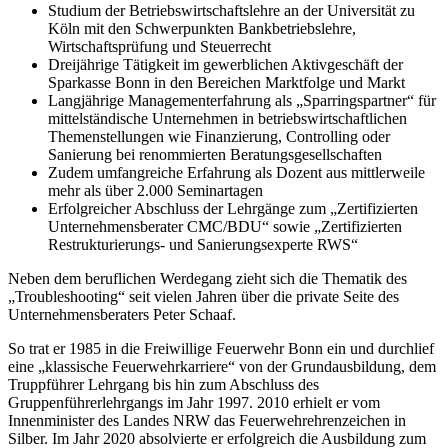
Studium der Betriebswirtschaftslehre an der Universität zu
Köln mit den Schwerpunkten Bankbetriebslehre,
Wirtschaftsprüfung und Steuerrecht
Dreijährige Tätigkeit im gewerblichen Aktivgeschäft der
Sparkasse Bonn in den Bereichen Marktfolge und Markt
Langjährige Managementerfahrung als „Sparringspartner“ für
mittelständische Unternehmen in betriebswirtschaftlichen
Themenstellungen wie Finanzierung, Controlling oder
Sanierung bei renommierten Beratungsgesellschaften
Zudem umfangreiche Erfahrung als Dozent aus mittlerweile
mehr als über 2.000 Seminartagen
Erfolgreicher Abschluss der Lehrgänge zum „Zertifizierten
Unternehmensberater CMC/BDU“ sowie „Zertifizierten
Restrukturierungs- und Sanierungsexperte RWS“
Neben dem beruflichen Werdegang zieht sich die Thematik des
„Troubleshooting“ seit vielen Jahren über die private Seite des
Unternehmensberaters Peter Schaaf.
So trat er 1985 in die Freiwillige Feuerwehr Bonn ein und durchlief
eine „klassische Feuerwehrkarriere“ von der Grundausbildung, dem
Truppführer Lehrgang bis hin zum Abschluss des
Gruppenführerlehrgangs im Jahr 1997. 2010 erhielt er vom
Innenminister des Landes NRW das Feuerwehrehrenzeichen in
Silber. Im Jahr 2020 absolvierte er erfolgreich die Ausbildung zum