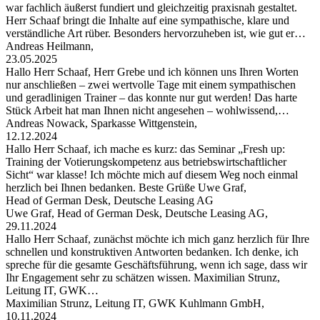
war fachlich äußerst fundiert und gleichzeitig praxisnah gestaltet.
Herr Schaaf bringt die Inhalte auf eine sympathische, klare und
verständliche Art rüber. Besonders hervorzuheben ist, wie gut er…
Andreas Heilmann,
23.05.2025
Hallo Herr Schaaf, Herr Grebe und ich können uns Ihren Worten
nur anschließen – zwei wertvolle Tage mit einem sympathischen
und geradlinigen Trainer – das konnte nur gut werden! Das harte
Stück Arbeit hat man Ihnen nicht angesehen – wohlwissend,…
Andreas Nowack, Sparkasse Wittgenstein,
12.12.2024
Hallo Herr Schaaf, ich mache es kurz: das Seminar „Fresh up:
Training der Votierungskompetenz aus betriebswirtschaftlicher
Sicht“ war klasse! Ich möchte mich auf diesem Weg noch einmal
herzlich bei Ihnen bedanken. Beste Grüße Uwe Graf,
Head of German Desk, Deutsche Leasing AG
Uwe Graf, Head of German Desk, Deutsche Leasing AG,
29.11.2024
Hallo Herr Schaaf, zunächst möchte ich mich ganz herzlich für Ihre
schnellen und konstruktiven Antworten bedanken. Ich denke, ich
spreche für die gesamte Geschäftsführung, wenn ich sage, dass wir
Ihr Engagement sehr zu schätzen wissen. Maximilian Strunz,
Leitung IT, GWK…
Maximilian Strunz, Leitung IT, GWK Kuhlmann GmbH,
10.11.2024