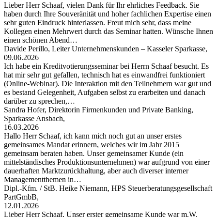
Lieber Herr Schaaf, vielen Dank für Ihr ehrliches Feedback. Sie
haben durch Ihre Souveränität und hoher fachlichen Expertise einen
sehr guten Eindruck hinterlassen. Freut mich sehr, dass meine
Kollegen einen Mehrwert durch das Seminar hatten. Wünsche Ihnen
einen schönen Abend…
Davide Perillo, Leiter Unternehmenskunden – Kasseler Sparkasse,
09.06.2026
Ich habe ein Kreditvotierungsseminar bei Herrn Schaaf besucht. Es
hat mir sehr gut gefallen, technisch hat es einwandfrei funktioniert
(Online-Webinar). Die Interaktion mit den Teilnehmern war gut und
es bestand Gelegenheit, Aufgaben selbst zu erarbeiten und danach
darüber zu sprechen,…
Sandra Hofer, Direktorin Firmenkunden und Private Banking,
Sparkasse Ansbach,
16.03.2026
Hallo Herr Schaaf, ich kann mich noch gut an unser erstes
gemeinsames Mandat erinnern, welches wir im Jahr 2015
gemeinsam beraten haben. Unser gemeinsamer Kunde (ein
mittelständisches Produktionsunternehmen) war aufgrund von einer
dauerhaften Marktzurückhaltung, aber auch diverser interner
Managementthemen in…
Dipl.-Kfm. / StB. Heike Niemann, HPS Steuerberatungsgesellschaft
PartGmbB,
12.01.2026
Lieber Herr Schaaf, Unser erster gemeinsame Kunde war m.W.