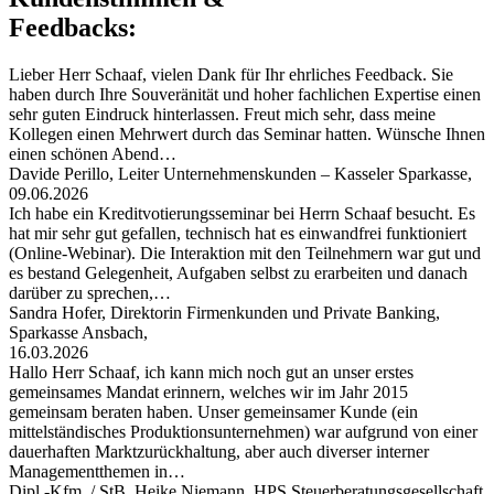
Feedbacks:
Lieber Herr Schaaf, vielen Dank für Ihr ehrliches Feedback. Sie
haben durch Ihre Souveränität und hoher fachlichen Expertise einen
sehr guten Eindruck hinterlassen. Freut mich sehr, dass meine
Kollegen einen Mehrwert durch das Seminar hatten. Wünsche Ihnen
einen schönen Abend…
Davide Perillo, Leiter Unternehmenskunden – Kasseler Sparkasse,
09.06.2026
Ich habe ein Kreditvotierungsseminar bei Herrn Schaaf besucht. Es
hat mir sehr gut gefallen, technisch hat es einwandfrei funktioniert
(Online-Webinar). Die Interaktion mit den Teilnehmern war gut und
es bestand Gelegenheit, Aufgaben selbst zu erarbeiten und danach
darüber zu sprechen,…
Sandra Hofer, Direktorin Firmenkunden und Private Banking,
Sparkasse Ansbach,
16.03.2026
Hallo Herr Schaaf, ich kann mich noch gut an unser erstes
gemeinsames Mandat erinnern, welches wir im Jahr 2015
gemeinsam beraten haben. Unser gemeinsamer Kunde (ein
mittelständisches Produktionsunternehmen) war aufgrund von einer
dauerhaften Marktzurückhaltung, aber auch diverser interner
Managementthemen in…
Dipl.-Kfm. / StB. Heike Niemann, HPS Steuerberatungsgesellschaft