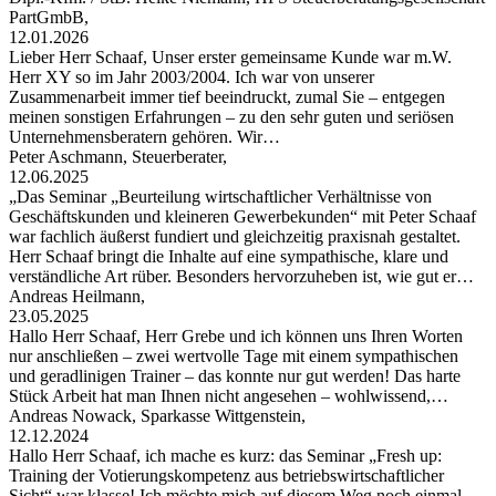
PartGmbB,
12.01.2026
Lieber Herr Schaaf, Unser erster gemeinsame Kunde war m.W.
Herr XY so im Jahr 2003/2004. Ich war von unserer
Zusammenarbeit immer tief beeindruckt, zumal Sie – entgegen
meinen sonstigen Erfahrungen – zu den sehr guten und seriösen
Unternehmensberatern gehören. Wir…
Peter Aschmann, Steuerberater,
12.06.2025
„Das Seminar „Beurteilung wirtschaftlicher Verhältnisse von
Geschäftskunden und kleineren Gewerbekunden“ mit Peter Schaaf
war fachlich äußerst fundiert und gleichzeitig praxisnah gestaltet.
Herr Schaaf bringt die Inhalte auf eine sympathische, klare und
verständliche Art rüber. Besonders hervorzuheben ist, wie gut er…
Andreas Heilmann,
23.05.2025
Hallo Herr Schaaf, Herr Grebe und ich können uns Ihren Worten
nur anschließen – zwei wertvolle Tage mit einem sympathischen
und geradlinigen Trainer – das konnte nur gut werden! Das harte
Stück Arbeit hat man Ihnen nicht angesehen – wohlwissend,…
Andreas Nowack, Sparkasse Wittgenstein,
12.12.2024
Hallo Herr Schaaf, ich mache es kurz: das Seminar „Fresh up:
Training der Votierungskompetenz aus betriebswirtschaftlicher
Sicht“ war klasse! Ich möchte mich auf diesem Weg noch einmal