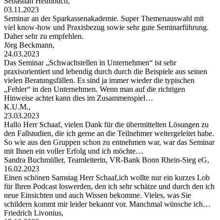
Sebastian Heimbuch,
03.11.2023
Seminar an der Sparkassenakademie. Super Themenauswahl mit
viel know-how und Praxisbezug sowie sehr gute Seminarführung.
Daher sehr zu empfehlen.
Jörg Beckmann,
24.03.2023
Das Seminar „Schwachstellen in Unternehmen“ ist sehr
praxisorientiert und lebendig durch durch die Beispiele aus seinen
vielen Beratungsfällen. Es sind ja immer wieder die typischen
„Fehler“ in den Unternehmen. Wenn man auf die richtigen
Hinweise achtet kann dies im Zusammenspiel…
K.U.M.,
23.03.2023
Hallo Herr Schaaf, vielen Dank für die übermittelten Lösungen zu
den Fallstudien, die ich gerne an die Teilnehmer weitergeleitet habe.
So wie aus den Gruppen schon zu entnehmen war, war das Seminar
mit Ihnen ein voller Erfolg und ich möchte…
Sandra Buchmüller, Teamleiterin, VR-Bank Bonn Rhein-Sieg eG,
16.02.2023
Einen schönen Samstag Herr Schaaf,ich wollte nur ein kurzes Lob
für Ihren Podcast loswerden, den ich sehr schätze und durch den ich
neue Einsichten und auch Wissen bekomme. Vieles, was Sie
schildern kommt mir leider bekannt vor. Manchmal wünsche ich…
Friedrich Livonius,