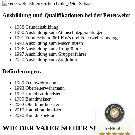
Ausbildung und Qualifikationen bei der Feuerwehr
1988 Grundausbildung
1990 Ausbildung zum Atemschutzgeräteträger
1991 Führerschein für LKWs und Feuerwehrfahrzeuge
1992 Ausbildung zum Maschinisten
1996 Ausbildung zum Truppführer
1997 Ausbildung zum Gruppenführer
2020 Ausbildung zum Zugführer
Beförderungen:
Kundenbewertungen und Erfahrungen zu
Peter Schaaf & Managementpartner GmbH
1989 Feuerwehrmann
1993 Oberfeuerwehrmann
SEHR GUT
1997 Unterbrandmeister
%
100
1999 Brandmeister
Empfehlungen auf
2002 Oberbrandmeister
ProvenExpert.com
5,00
/
4,90
2010 Hauptbrandmeister
2020 Brandinspektor
442
WIE DER VATER SO DER SOHN
SEHR GUT
Bewertungen auf ProvenExpert.com