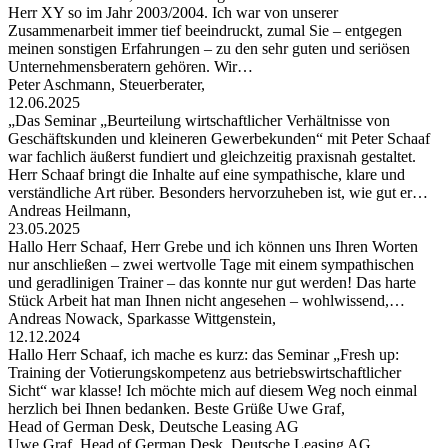
Herr XY so im Jahr 2003/2004. Ich war von unserer
Zusammenarbeit immer tief beeindruckt, zumal Sie – entgegen
meinen sonstigen Erfahrungen – zu den sehr guten und seriösen
Unternehmensberatern gehören. Wir…
Peter Aschmann, Steuerberater,
12.06.2025
„Das Seminar „Beurteilung wirtschaftlicher Verhältnisse von
Geschäftskunden und kleineren Gewerbekunden“ mit Peter Schaaf
war fachlich äußerst fundiert und gleichzeitig praxisnah gestaltet.
Herr Schaaf bringt die Inhalte auf eine sympathische, klare und
verständliche Art rüber. Besonders hervorzuheben ist, wie gut er…
Andreas Heilmann,
23.05.2025
Hallo Herr Schaaf, Herr Grebe und ich können uns Ihren Worten
nur anschließen – zwei wertvolle Tage mit einem sympathischen
und geradlinigen Trainer – das konnte nur gut werden! Das harte
Stück Arbeit hat man Ihnen nicht angesehen – wohlwissend,…
Andreas Nowack, Sparkasse Wittgenstein,
12.12.2024
Hallo Herr Schaaf, ich mache es kurz: das Seminar „Fresh up:
Training der Votierungskompetenz aus betriebswirtschaftlicher
Sicht“ war klasse! Ich möchte mich auf diesem Weg noch einmal
herzlich bei Ihnen bedanken. Beste Grüße Uwe Graf,
Head of German Desk, Deutsche Leasing AG
Uwe Graf, Head of German Desk, Deutsche Leasing AG,