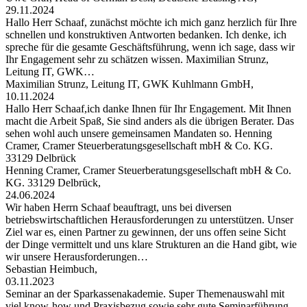
29.11.2024
Hallo Herr Schaaf, zunächst möchte ich mich ganz herzlich für Ihre
schnellen und konstruktiven Antworten bedanken. Ich denke, ich
spreche für die gesamte Geschäftsführung, wenn ich sage, dass wir
Ihr Engagement sehr zu schätzen wissen. Maximilian Strunz,
Leitung IT, GWK…
Maximilian Strunz, Leitung IT, GWK Kuhlmann GmbH,
10.11.2024
Hallo Herr Schaaf,ich danke Ihnen für Ihr Engagement. Mit Ihnen
macht die Arbeit Spaß, Sie sind anders als die übrigen Berater. Das
sehen wohl auch unsere gemeinsamen Mandaten so. Henning
Cramer, Cramer Steuerberatungsgesellschaft mbH & Co. KG.
33129 Delbrück
Henning Cramer, Cramer Steuerberatungsgesellschaft mbH & Co.
KG. 33129 Delbrück,
24.06.2024
Wir haben Herrn Schaaf beauftragt, uns bei diversen
betriebswirtschaftlichen Herausforderungen zu unterstützen. Unser
Ziel war es, einen Partner zu gewinnen, der uns offen seine Sicht
der Dinge vermittelt und uns klare Strukturen an die Hand gibt, wie
wir unsere Herausforderungen…
Sebastian Heimbuch,
03.11.2023
Seminar an der Sparkassenakademie. Super Themenauswahl mit
viel know-how und Praxisbezug sowie sehr gute Seminarführung.