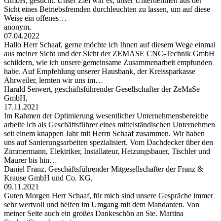
GmbH, gesucht. Unser Ziel war es, unser Unternehmen aus der
Sicht eines Betriebsfremden durchleuchten zu lassen, um auf diese
Weise ein offenes…
anonym,
07.04.2022
Hallo Herr Schaaf, gerne möchte ich Ihnen auf diesem Wege einmal
aus meiner Sicht und der Sicht der ZEMASE CNC-Technik GmbH
schildern, wie ich unsere gemeinsame Zusammenarbeit empfunden
habe. Auf Empfehlung unserer Hausbank, der Kreissparkasse
Ahrweiler, lernten wir uns im…
Harald Seiwert, geschäftsführender Gesellschafter der ZeMaSe
GmbH,
17.11.2021
Im Rahmen der Optimierung wesentlicher Unternehmensbereiche
arbeite ich als Geschäftsführer eines mittelständischen Unternehmen
seit einem knappen Jahr mit Herrn Schaaf zusammen. Wir haben
uns auf Sanierungsarbeiten spezialisiert. Vom Dachdecker über den
Zimmermann, Elektriker, Installateur, Heizungsbauer, Tischler und
Maurer bis hin…
Daniel Franz, Geschäftsführender Mitgesellschafter der Franz &
Krause GmbH und Co. KG,
09.11.2021
Guten Morgen Herr Schaaf, für mich sind unsere Gespräche immer
sehr wertvoll und helfen im Umgang mit dem Mandanten. Von
meiner Seite auch ein großes Dankeschön an Sie. Martina