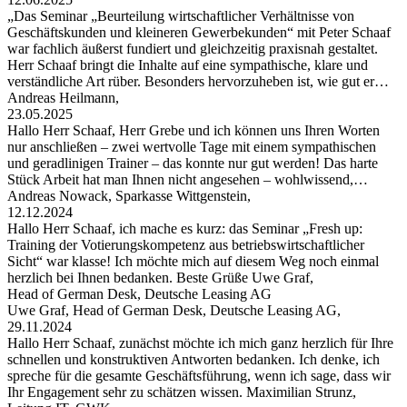
„Das Seminar „Beurteilung wirtschaftlicher Verhältnisse von
Geschäftskunden und kleineren Gewerbekunden“ mit Peter Schaaf
war fachlich äußerst fundiert und gleichzeitig praxisnah gestaltet.
Herr Schaaf bringt die Inhalte auf eine sympathische, klare und
verständliche Art rüber. Besonders hervorzuheben ist, wie gut er…
Andreas Heilmann,
23.05.2025
Hallo Herr Schaaf, Herr Grebe und ich können uns Ihren Worten
nur anschließen – zwei wertvolle Tage mit einem sympathischen
und geradlinigen Trainer – das konnte nur gut werden! Das harte
Stück Arbeit hat man Ihnen nicht angesehen – wohlwissend,…
Andreas Nowack, Sparkasse Wittgenstein,
12.12.2024
Hallo Herr Schaaf, ich mache es kurz: das Seminar „Fresh up:
Training der Votierungskompetenz aus betriebswirtschaftlicher
Sicht“ war klasse! Ich möchte mich auf diesem Weg noch einmal
herzlich bei Ihnen bedanken. Beste Grüße Uwe Graf,
Head of German Desk, Deutsche Leasing AG
Uwe Graf, Head of German Desk, Deutsche Leasing AG,
29.11.2024
Hallo Herr Schaaf, zunächst möchte ich mich ganz herzlich für Ihre
schnellen und konstruktiven Antworten bedanken. Ich denke, ich
spreche für die gesamte Geschäftsführung, wenn ich sage, dass wir
Ihr Engagement sehr zu schätzen wissen. Maximilian Strunz,