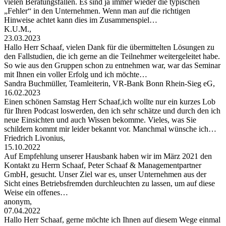
vielen Beratungsfällen. Es sind ja immer wieder die typischen
„Fehler“ in den Unternehmen. Wenn man auf die richtigen
Hinweise achtet kann dies im Zusammenspiel…
K.U.M.,
23.03.2023
Hallo Herr Schaaf, vielen Dank für die übermittelten Lösungen zu
den Fallstudien, die ich gerne an die Teilnehmer weitergeleitet habe.
So wie aus den Gruppen schon zu entnehmen war, war das Seminar
mit Ihnen ein voller Erfolg und ich möchte…
Sandra Buchmüller, Teamleiterin, VR-Bank Bonn Rhein-Sieg eG,
16.02.2023
Einen schönen Samstag Herr Schaaf,ich wollte nur ein kurzes Lob
für Ihren Podcast loswerden, den ich sehr schätze und durch den ich
neue Einsichten und auch Wissen bekomme. Vieles, was Sie
schildern kommt mir leider bekannt vor. Manchmal wünsche ich…
Friedrich Livonius,
15.10.2022
Auf Empfehlung unserer Hausbank haben wir im März 2021 den
Kontakt zu Herrn Schaaf, Peter Schaaf & Managementpartner
GmbH, gesucht. Unser Ziel war es, unser Unternehmen aus der
Sicht eines Betriebsfremden durchleuchten zu lassen, um auf diese
Weise ein offenes…
anonym,
07.04.2022
Hallo Herr Schaaf, gerne möchte ich Ihnen auf diesem Wege einmal