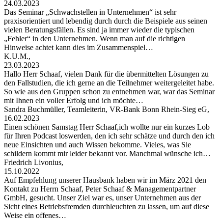
24.03.2023
Das Seminar „Schwachstellen in Unternehmen“ ist sehr
praxisorientiert und lebendig durch durch die Beispiele aus seinen
vielen Beratungsfällen. Es sind ja immer wieder die typischen
„Fehler“ in den Unternehmen. Wenn man auf die richtigen
Hinweise achtet kann dies im Zusammenspiel…
K.U.M.,
23.03.2023
Hallo Herr Schaaf, vielen Dank für die übermittelten Lösungen zu
den Fallstudien, die ich gerne an die Teilnehmer weitergeleitet habe.
So wie aus den Gruppen schon zu entnehmen war, war das Seminar
mit Ihnen ein voller Erfolg und ich möchte…
Sandra Buchmüller, Teamleiterin, VR-Bank Bonn Rhein-Sieg eG,
16.02.2023
Einen schönen Samstag Herr Schaaf,ich wollte nur ein kurzes Lob
für Ihren Podcast loswerden, den ich sehr schätze und durch den ich
neue Einsichten und auch Wissen bekomme. Vieles, was Sie
schildern kommt mir leider bekannt vor. Manchmal wünsche ich…
Friedrich Livonius,
15.10.2022
Auf Empfehlung unserer Hausbank haben wir im März 2021 den
Kontakt zu Herrn Schaaf, Peter Schaaf & Managementpartner
GmbH, gesucht. Unser Ziel war es, unser Unternehmen aus der
Sicht eines Betriebsfremden durchleuchten zu lassen, um auf diese
Weise ein offenes…