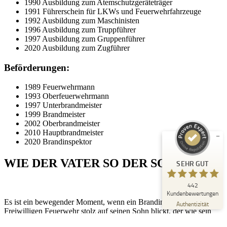
1990 Ausbildung zum Atemschutzgeräteträger
1991 Führerschein für LKWs und Feuerwehrfahrzeuge
1992 Ausbildung zum Maschinisten
1996 Ausbildung zum Truppführer
1997 Ausbildung zum Gruppenführer
2020 Ausbildung zum Zugführer
Beförderungen:
Kundenbewertungen und Erfahrungen zu
Peter Schaaf & Managementpartner GmbH
1989 Feuerwehrmann
1993 Oberfeuerwehrmann
SEHR GUT
1997 Unterbrandmeister
%
100
1999 Brandmeister
Empfehlungen auf
2002 Oberbrandmeister
ProvenExpert.com
5,00
/
4,90
2010 Hauptbrandmeister
2020 Brandinspektor
442
WIE DER VATER SO DER SOHN
SEHR GUT
Bewertungen auf ProvenExpert.com
442
Blick aufs ProvenExpert-Profil werfen
Kundenbewertungen
Es ist ein bewegender Moment, wenn ein Brandinspektor der
22.07.2026
Authentizität
Freiwilligen Feuerwehr stolz auf seinen Sohn blickt, der wie sein
Vater, im Ehrenamt tätig ist. Die Freiwilligen Feuerwehren sind