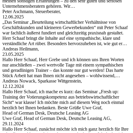
meinen sonstigen Erfahrungen – zu den sehr guten und seriösen
Unternehmensberatern gehören. Wir…
Peter Aschmann, Steuerberater,
12.06.2025
„Das Seminar „Beurteilung wirtschaftlicher Verhältnisse von
Geschäftskunden und kleineren Gewerbekunden“ mit Peter Schaaf
war fachlich äußerst fundiert und gleichzeitig praxisnah gestaltet.
Herr Schaaf bringt die Inhalte auf eine sympathische, klare und
verständliche Art rüber. Besonders hervorzuheben ist, wie gut er…
Andreas Heilmann,
23.05.2025
Hallo Herr Schaaf, Herr Grebe und ich können uns Ihren Worten
nur anschließen – zwei wertvolle Tage mit einem sympathischen
und geradlinigen Trainer – das konnte nur gut werden! Das harte
Stück Arbeit hat man Ihnen nicht angesehen – wohlwissend,…
Andreas Nowack, Sparkasse Wittgenstein,
12.12.2024
Hallo Herr Schaaf, ich mache es kurz: das Seminar „Fresh up:
Training der Votierungskompetenz aus betriebswirtschaftlicher
Sicht“ war klasse! Ich möchte mich auf diesem Weg noch einmal
herzlich bei Ihnen bedanken. Beste Grüße Uwe Graf,
Head of German Desk, Deutsche Leasing AG
Uwe Graf, Head of German Desk, Deutsche Leasing AG,
29.11.2024
Hallo Herr Schaaf, zunächst möchte ich mich ganz herzlich für Ihre