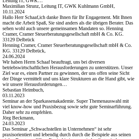
Leitung IT, GWK…
Maximilian Strunz, Leitung IT, GWK Kuhlmann GmbH,
10.11.2024
Hallo Herr Schaaf,ich danke Ihnen für Ihr Engagement. Mit Ihnen
macht die Arbeit Spaß, Sie sind anders als die übrigen Berater. Das
sehen wohl auch unsere gemeinsamen Mandaten so. Henning
Cramer, Cramer Steuerberatungsgesellschaft mbH & Co. KG.
33129 Delbrück
Henning Cramer, Cramer Steuerberatungsgesellschaft mbH & Co.
KG. 33129 Delbrück,
24.06.2024
Wir haben Herrn Schaaf beauftragt, uns bei diversen
betriebswirtschaftlichen Herausforderungen zu unterstützen. Unser
Ziel war es, einen Partner zu gewinnen, der uns offen seine Sicht
der Dinge vermittelt und uns klare Strukturen an die Hand gibt, wie
wir unsere Herausforderungen…
Sebastian Heimbuch,
03.11.2023
Seminar an der Sparkassenakademie. Super Themenauswahl mit
viel know-how und Praxisbezug sowie sehr gute Seminarführung.
Daher sehr zu empfehlen.
Jörg Beckmann,
24.03.2023
Das Seminar „Schwachstellen in Unternehmen“ ist sehr
praxisorientiert und lebendig durch durch die Beispiele aus seinen