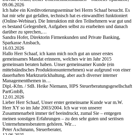
09.06.2026
Ich habe ein Kreditvotierungsseminar bei Herrn Schaaf besucht. Es
hat mir sehr gut gefallen, technisch hat es einwandfrei funktioniert
(Online-Webinar). Die Interaktion mit den Teilnehmern war gut und
es bestand Gelegenheit, Aufgaben selbst zu erarbeiten und danach
darüber zu sprechen,…
Sandra Hofer, Direktorin Firmenkunden und Private Banking,
Sparkasse Ansbach,
16.03.2026
Hallo Herr Schaaf, ich kann mich noch gut an unser erstes
gemeinsames Mandat erinnern, welches wir im Jahr 2015
gemeinsam beraten haben. Unser gemeinsamer Kunde (ein
mittelständisches Produktionsunternehmen) war aufgrund von einer
dauerhaften Marktzurückhaltung, aber auch diverser interner
Managementthemen in…
Dipl.-Kfm. / StB. Heike Niemann, HPS Steuerberatungsgesellschaft
PartGmbB,
12.01.2026
Lieber Herr Schaaf, Unser erster gemeinsame Kunde war m.W.
Herr XY so im Jahr 2003/2004. Ich war von unserer
Zusammenarbeit immer tief beeindruckt, zumal Sie – entgegen
meinen sonstigen Erfahrungen – zu den sehr guten und seriösen
Unternehmensberatern gehören. Wir…
Peter Aschmann, Steuerberater,
12.06.2025