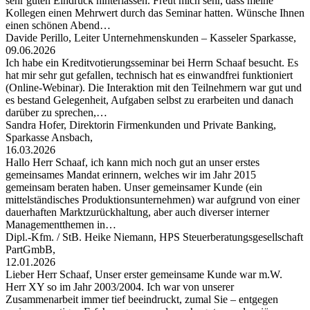
sehr guten Eindruck hinterlassen. Freut mich sehr, dass meine
Kollegen einen Mehrwert durch das Seminar hatten. Wünsche Ihnen
einen schönen Abend…
Davide Perillo, Leiter Unternehmenskunden – Kasseler Sparkasse,
09.06.2026
Ich habe ein Kreditvotierungsseminar bei Herrn Schaaf besucht. Es
hat mir sehr gut gefallen, technisch hat es einwandfrei funktioniert
(Online-Webinar). Die Interaktion mit den Teilnehmern war gut und
es bestand Gelegenheit, Aufgaben selbst zu erarbeiten und danach
darüber zu sprechen,…
Sandra Hofer, Direktorin Firmenkunden und Private Banking,
Sparkasse Ansbach,
16.03.2026
Hallo Herr Schaaf, ich kann mich noch gut an unser erstes
gemeinsames Mandat erinnern, welches wir im Jahr 2015
gemeinsam beraten haben. Unser gemeinsamer Kunde (ein
mittelständisches Produktionsunternehmen) war aufgrund von einer
dauerhaften Marktzurückhaltung, aber auch diverser interner
Managementthemen in…
Dipl.-Kfm. / StB. Heike Niemann, HPS Steuerberatungsgesellschaft
PartGmbB,
12.01.2026
Lieber Herr Schaaf, Unser erster gemeinsame Kunde war m.W.
Herr XY so im Jahr 2003/2004. Ich war von unserer
Zusammenarbeit immer tief beeindruckt, zumal Sie – entgegen