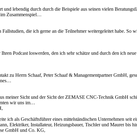
t und lebendig durch durch die Beispiele aus seinen vielen Beratungsfä
es im Zusammenspiel…
n Fallstudien, die ich gerne an die Teilnehmer weitergeleitet habe. S
 Ihren Podcast loswerden, den ich sehr schätze und durch den ich neu
kt zu Herrn Schaaf, Peter Schaaf & Managementpartner GmbH, gesucht
fenes…
l aus meiner Sicht und der Sicht der ZEMASE CNC-Technik GmbH schi
rnten wir uns im…
H,
te ich als Geschäftsführer eines mittelständischen Unternehmen seit 
n, Elektriker, Installateur, Heizungsbauer, Tischler und Maurer bis 
Krause GmbH und Co. KG,