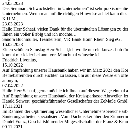
24.03.2023
Das Seminar „Schwachstellen in Unternehmen“ ist sehr praxisorientier
Unternehmen. Wenn man auf die richtigen Hinweise achtet kann di
K.U.M.,
23.03.2023
Hallo Herr Schaaf, vielen Dank für die übermittelten Lösungen zu de
Ihnen ein voller Erfolg und ich möchte…
Sandra Buchmüller, Teamleiterin, VR-Bank Bonn Rhein-Sieg eG,
16.02.2023
Einen schönen Samstag Herr Schaaf,ich wollte nur ein kurzes Lob für
kommt mir leider bekannt vor. Manchmal wünsche ich…
Friedrich Livonius,
15.10.2022
Auf Empfehlung unserer Hausbank haben wir im März 2021 den Konta
Betriebsfremden durchleuchten zu lassen, um auf diese Weise ein of
anonym,
07.04.2022
Hallo Herr Schaaf, gerne möchte ich Ihnen auf diesem Wege einma
Auf Empfehlung unserer Hausbank, der Kreissparkasse Ahrweiler, le
Harald Seiwert, geschäftsführender Gesellschafter der ZeMaSe Gmb
17.11.2021
Im Rahmen der Optimierung wesentlicher Unternehmensbereiche arbei
Sanierungsarbeiten spezialisiert. Vom Dachdecker über den Zimmerman
Daniel Franz, Geschäftsführender Mitgesellschafter der Franz & 
09.11.2021