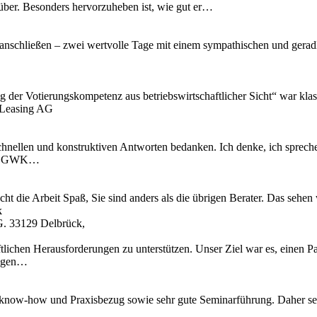
 rüber. Besonders hervorzuheben ist, wie gut er…
anschließen – zwei wertvolle Tage mit einem sympathischen und geradli
ng der Votierungskompetenz aus betriebswirtschaftlicher Sicht“ war kl
 Leasing AG
chnellen und konstruktiven Antworten bedanken. Ich denke, ich spreche
 IT, GWK…
cht die Arbeit Spaß, Sie sind anders als die übrigen Berater. Das se
k
G. 33129 Delbrück,
tlichen Herausforderungen zu unterstützen. Unser Ziel war es, einen Pa
ungen…
know-how und Praxisbezug sowie sehr gute Seminarführung. Daher se