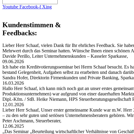
Youtube
Facebook-f
Xing
Kundenstimmen &
Feedbacks:
Lieber Herr Schaaf, vielen Dank für Ihr ehrliches Feedback. Sie habe
Mehrwert durch das Seminar hatten. Wünsche Ihnen einen schönen
Davide Perillo, Leiter Unternehmenskunden – Kasseler Sparkasse,
09.06.2026
Ich habe ein Kreditvotierungsseminar bei Herrn Schaaf besucht. Es hat
bestand Gelegenheit, Aufgaben selbst zu erarbeiten und danach darü
Sandra Hofer, Direktorin Firmenkunden und Private Banking, Spark
16.03.2026
Hallo Herr Schaaf, ich kann mich noch gut an unser erstes gemeinsa
Produktionsunternehmen) war aufgrund von einer dauerhaften Markt
Dipl.-Kfm. / StB. Heike Niemann, HPS Steuerberatungsgesellschaf
12.01.2026
Lieber Herr Schaaf, Unser erster gemeinsame Kunde war m.W. Herr X
– zu den sehr guten und seriösen Unternehmensberatern gehören. W
Peter Aschmann, Steuerberater,
12.06.2025
„Das Seminar „Beurteilung wirtschaftlicher Verhältnisse von Geschäft