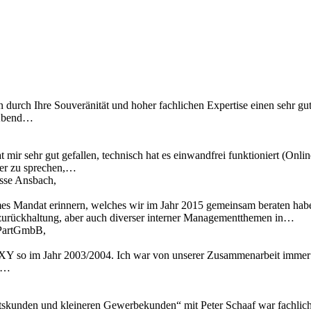
n durch Ihre Souveränität und hoher fachlichen Expertise einen sehr gu
 Abend…
 mir sehr gut gefallen, technisch hat es einwandfrei funktioniert (Onl
ber zu sprechen,…
asse Ansbach,
mes Mandat erinnern, welches wir im Jahr 2015 gemeinsam beraten hab
zurückhaltung, aber auch diverser interner Managementthemen in…
t PartGmbB,
Y so im Jahr 2003/2004. Ich war von unserer Zusammenarbeit immer t
ir…
skunden und kleineren Gewerbekunden“ mit Peter Schaaf war fachlich äu