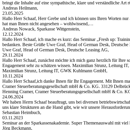
bringt die Inhalte auf eine sympathische, klare und verständliche Art
Andreas Heilmann,
23.05.2025
Hallo Herr Schaaf, Herr Grebe und ich können uns Ihren Worten nur 
hat man Ihnen nicht angesehen – wohlwissend,…
Andreas Nowack, Sparkasse Wittgenstein,
12.12.2024
Hallo Herr Schaaf, ich mache es kurz: das Seminar „Fresh up: Traini
bedanken. Beste Grüße Uwe Graf, Head of German Desk, Deutsche
Uwe Graf, Head of German Desk, Deutsche Leasing AG,
29.11.2024
Hallo Herr Schaaf, zunächst möchte ich mich ganz herzlich für Ihre s
Engagement sehr zu schätzen wissen. Maximilian Strunz, Leitung
Maximilian Strunz, Leitung IT, GWK Kuhlmann GmbH,
10.11.2024
Hallo Herr Schaaf,ich danke Ihnen für Ihr Engagement. Mit Ihnen ma
Cramer Steuerberatungsgesellschaft mbH & Co. KG. 33129 Delbrüc
Henning Cramer, Cramer Steuerberatungsgesellschaft mbH & Co. K
24.06.2024
Wir haben Herrn Schaaf beauftragt, uns bei diversen betriebswirtschaf
uns klare Strukturen an die Hand gibt, wie wir unsere Herausforder
Sebastian Heimbuch,
03.11.2023
Seminar an der Sparkassenakademie. Super Themenauswahl mit viel 
Jörg Beckmann,