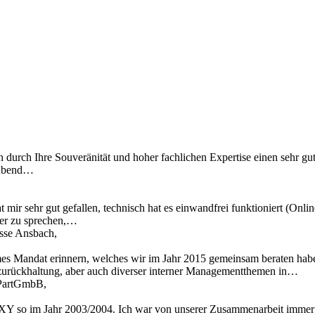
n durch Ihre Souveränität und hoher fachlichen Expertise einen sehr gu
 Abend…
 mir sehr gut gefallen, technisch hat es einwandfrei funktioniert (Onl
ber zu sprechen,…
asse Ansbach,
mes Mandat erinnern, welches wir im Jahr 2015 gemeinsam beraten hab
zurückhaltung, aber auch diverser interner Managementthemen in…
t PartGmbB,
Y so im Jahr 2003/2004. Ich war von unserer Zusammenarbeit immer t