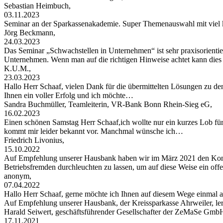
Sebastian Heimbuch,
03.11.2023
Seminar an der Sparkassenakademie. Super Themenauswahl mit viel 
Jörg Beckmann,
24.03.2023
Das Seminar „Schwachstellen in Unternehmen“ ist sehr praxisorientier
Unternehmen. Wenn man auf die richtigen Hinweise achtet kann di
K.U.M.,
23.03.2023
Hallo Herr Schaaf, vielen Dank für die übermittelten Lösungen zu de
Ihnen ein voller Erfolg und ich möchte…
Sandra Buchmüller, Teamleiterin, VR-Bank Bonn Rhein-Sieg eG,
16.02.2023
Einen schönen Samstag Herr Schaaf,ich wollte nur ein kurzes Lob für
kommt mir leider bekannt vor. Manchmal wünsche ich…
Friedrich Livonius,
15.10.2022
Auf Empfehlung unserer Hausbank haben wir im März 2021 den Konta
Betriebsfremden durchleuchten zu lassen, um auf diese Weise ein of
anonym,
07.04.2022
Hallo Herr Schaaf, gerne möchte ich Ihnen auf diesem Wege einma
Auf Empfehlung unserer Hausbank, der Kreissparkasse Ahrweiler, le
Harald Seiwert, geschäftsführender Gesellschafter der ZeMaSe Gmb
17.11.2021