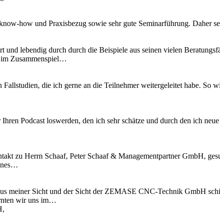
know-how und Praxisbezug sowie sehr gute Seminarführung. Daher se
t und lebendig durch durch die Beispiele aus seinen vielen Beratungsfä
es im Zusammenspiel…
n Fallstudien, die ich gerne an die Teilnehmer weitergeleitet habe. S
 Ihren Podcast loswerden, den ich sehr schätze und durch den ich neu
kt zu Herrn Schaaf, Peter Schaaf & Managementpartner GmbH, gesucht
fenes…
l aus meiner Sicht und der Sicht der ZEMASE CNC-Technik GmbH schi
rnten wir uns im…
H,