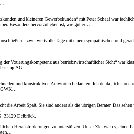
ir…
skunden und kleineren Gewerbekunden“ mit Peter Schaaf war fachlich äu
 rüber. Besonders hervorzuheben ist, wie gut er…
anschließen – zwei wertvolle Tage mit einem sympathischen und geradli
ng der Votierungskompetenz aus betriebswirtschaftlicher Sicht“ war kl
 Leasing AG
chnellen und konstruktiven Antworten bedanken. Ich denke, ich spreche
 IT, GWK…
cht die Arbeit Spaß, Sie sind anders als die übrigen Berater. Das se
k
G. 33129 Delbrück,
tlichen Herausforderungen zu unterstützen. Unser Ziel war es, einen Pa
ungen…