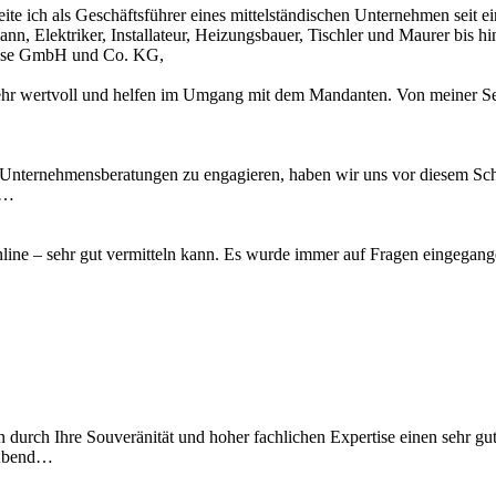
te ich als Geschäftsführer eines mittelständischen Unternehmen seit 
n, Elektriker, Installateur, Heizungsbauer, Tischler und Maurer bis 
Krause GmbH und Co. KG,
ehr wertvoll und helfen im Umgang mit dem Mandanten. Von meiner Sei
 Unternehmensberatungen zu engagieren, haben wir uns vor diesem Schr
u…
 online – sehr gut vermitteln kann. Es wurde immer auf Fragen eingegan
n durch Ihre Souveränität und hoher fachlichen Expertise einen sehr gu
 Abend…