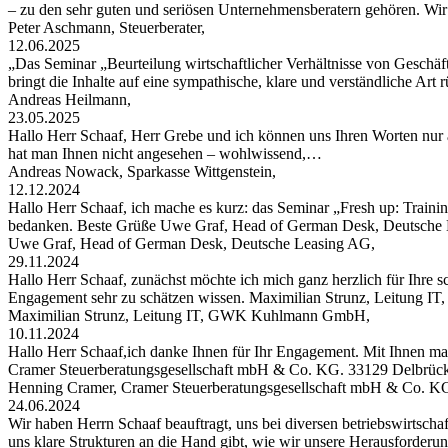
– zu den sehr guten und seriösen Unternehmensberatern gehören. W
Peter Aschmann, Steuerberater,
12.06.2025
„Das Seminar „Beurteilung wirtschaftlicher Verhältnisse von Geschäft
bringt die Inhalte auf eine sympathische, klare und verständliche Art
Andreas Heilmann,
23.05.2025
Hallo Herr Schaaf, Herr Grebe und ich können uns Ihren Worten nur 
hat man Ihnen nicht angesehen – wohlwissend,…
Andreas Nowack, Sparkasse Wittgenstein,
12.12.2024
Hallo Herr Schaaf, ich mache es kurz: das Seminar „Fresh up: Traini
bedanken. Beste Grüße Uwe Graf, Head of German Desk, Deutsche
Uwe Graf, Head of German Desk, Deutsche Leasing AG,
29.11.2024
Hallo Herr Schaaf, zunächst möchte ich mich ganz herzlich für Ihre s
Engagement sehr zu schätzen wissen. Maximilian Strunz, Leitung
Maximilian Strunz, Leitung IT, GWK Kuhlmann GmbH,
10.11.2024
Hallo Herr Schaaf,ich danke Ihnen für Ihr Engagement. Mit Ihnen ma
Cramer Steuerberatungsgesellschaft mbH & Co. KG. 33129 Delbrüc
Henning Cramer, Cramer Steuerberatungsgesellschaft mbH & Co. K
24.06.2024
Wir haben Herrn Schaaf beauftragt, uns bei diversen betriebswirtschaf
uns klare Strukturen an die Hand gibt, wie wir unsere Herausforder