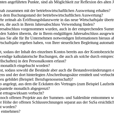
ten angeführten Punkte, sind als Möglichkeit zur Reflexion des alten J
nah zusammen mit der betriebswirtschaftlichen Auswertung erhalten?
ts dem Buchungsstand der betriebswirtschaftlichen Auswertung?
hr zeitnah als Eröffnungsbilanzwerte in das neue Wirtschaftsjahr übert
en, die auch in Ihrem Jahresabschluss Verwendung finden?
ahresabschluss vorgenommen wurden, auch in der entsprechenden Summ
 den Salden überein, die in Ihrem endgültigen Jahresabschluss ausgew
odass Sie alle für Ihr Unternehmen notwendigen Informationen hieraus a
tschaftsjahr ergeben haben, von Ihrer steuerlichen Begleitung automati
t, sodass der Inhalt des einzelnen Kontos bereits aus der Kontobezeic
otwendige kalkulatorische Buchungen, die auch als solche durch entsp
lschaften) in den Personalkosten erfasst?
 monatlich eingebucht worden?
sst, sodass sowohl die Bestände aber auch die Bestandsveränderungen e
 und der dort hinterlegten Abschreibungssätze ermittelt und verbuch
eu gebildet (Beispiel: Berufsgenossenschaft)?
 angelegt, aus dem die Eckdaten des Vertrages (zum Beispiel Laufzeite
santeile monatlich abgegrenzt?
t ertragswirksam verbucht?
r noch offenen Projekte aus der Summen- und Saldenliste entnommen 
r Höhe der offenen Schlussrechnungen separat aus der SuSa ersichtlic
ht worden?
a entnehmen?