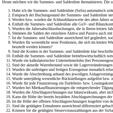
Heute möchten wir die Summen- und Saldenliste thematisieren. Die un
Habe ich die Summen- und Saldenliste (SuSa) automatisch zeit
Entsprach der Buchungsstand der Summen- und Saldenliste ste
Werden bzw. wurden die Schlussbilanzwerte des alten Jahres se
Enthält die Summen- und Saldenliste alle GuV- und Bilanzkont
Wurden die Jahresabschlussbuchungen, die in Ihrem letzten J
Stimmen die Salden der einzelnen Aktiva und Passiva auch mit
Ist die Summen- und Saldenliste ausreichend tief gegliedert, s
Wurden für wesentliche neue Positionen, die sich im letzten Wir
beurteilt werden können?
Sind die Konten in der Summen- und Saldenliste klar beschrifte
Enthält die Summen- und Saldenliste betriebswirtschaftlich n
Wurde ein kalkulatorischer Unternehmerlohn (bei Personengesel
Sind der aktuelle Warenbestand sowie die Lagerveränderungen
Wurden die unfertigen und fertigen Erzeugnisse monatlich erfa
Wurde die Abschreibung anhand des jeweiligen Anlagevermögens
Wurde unterjährig wesentliche Rückstellungen aufgelöst bzw. n
Wurde für jede Finanzierung ein Darlehens- bzw. Leasingskonto
Wurden bei Mietkauffinanzierungen die entsprechender Tilgung
Wurden die Abschlagsrechnungen nur bilanzwirksam, aber nich
Kann die Höhe der bereits bezahlten Abschlagsrechnungen de
Ist die Höhe der offenen Abschlagsrechnungen losgelöst von de
Sind die getätigten Entnahmen ausreichend differenziert gebuc
Können Sie die getätigten Steuervorauszahlungen aus der SuS