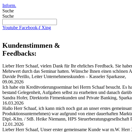
Inform.
Suche
Suche
Youtube
Facebook-f
Xing
Kundenstimmen &
Feedbacks:
Lieber Herr Schaaf, vielen Dank für Ihr ehrliches Feedback. Sie habe
Mehrwert durch das Seminar hatten. Wünsche Ihnen einen schönen
Davide Perillo, Leiter Unternehmenskunden – Kasseler Sparkasse,
09.06.2026
Ich habe ein Kreditvotierungsseminar bei Herrn Schaaf besucht. Es hat
bestand Gelegenheit, Aufgaben selbst zu erarbeiten und danach darü
Sandra Hofer, Direktorin Firmenkunden und Private Banking, Spark
16.03.2026
Hallo Herr Schaaf, ich kann mich noch gut an unser erstes gemeinsa
Produktionsunternehmen) war aufgrund von einer dauerhaften Markt
Dipl.-Kfm. / StB. Heike Niemann, HPS Steuerberatungsgesellschaf
12.01.2026
Lieber Herr Schaaf, Unser erster gemeinsame Kunde war m.W. Herr X