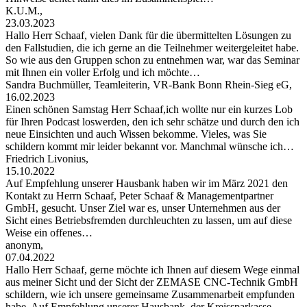
K.U.M.,
23.03.2023
Hallo Herr Schaaf, vielen Dank für die übermittelten Lösungen zu
den Fallstudien, die ich gerne an die Teilnehmer weitergeleitet habe.
So wie aus den Gruppen schon zu entnehmen war, war das Seminar
mit Ihnen ein voller Erfolg und ich möchte…
Sandra Buchmüller, Teamleiterin, VR-Bank Bonn Rhein-Sieg eG,
16.02.2023
Einen schönen Samstag Herr Schaaf,ich wollte nur ein kurzes Lob
für Ihren Podcast loswerden, den ich sehr schätze und durch den ich
neue Einsichten und auch Wissen bekomme. Vieles, was Sie
schildern kommt mir leider bekannt vor. Manchmal wünsche ich…
Friedrich Livonius,
15.10.2022
Auf Empfehlung unserer Hausbank haben wir im März 2021 den
Kontakt zu Herrn Schaaf, Peter Schaaf & Managementpartner
GmbH, gesucht. Unser Ziel war es, unser Unternehmen aus der
Sicht eines Betriebsfremden durchleuchten zu lassen, um auf diese
Weise ein offenes…
anonym,
07.04.2022
Hallo Herr Schaaf, gerne möchte ich Ihnen auf diesem Wege einmal
aus meiner Sicht und der Sicht der ZEMASE CNC-Technik GmbH
schildern, wie ich unsere gemeinsame Zusammenarbeit empfunden
habe. Auf Empfehlung unserer Hausbank, der Kreissparkasse