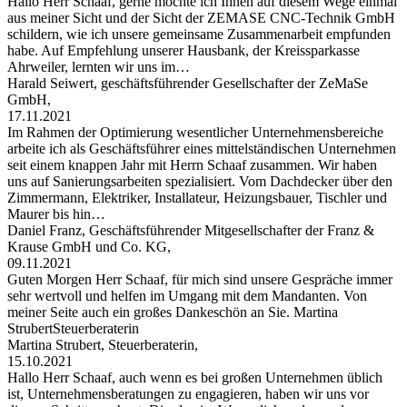
Hallo Herr Schaaf, gerne möchte ich Ihnen auf diesem Wege einmal
aus meiner Sicht und der Sicht der ZEMASE CNC-Technik GmbH
schildern, wie ich unsere gemeinsame Zusammenarbeit empfunden
habe. Auf Empfehlung unserer Hausbank, der Kreissparkasse
Ahrweiler, lernten wir uns im…
Harald Seiwert, geschäftsführender Gesellschafter der ZeMaSe
GmbH,
17.11.2021
Im Rahmen der Optimierung wesentlicher Unternehmensbereiche
arbeite ich als Geschäftsführer eines mittelständischen Unternehmen
seit einem knappen Jahr mit Herrn Schaaf zusammen. Wir haben
uns auf Sanierungsarbeiten spezialisiert. Vom Dachdecker über den
Zimmermann, Elektriker, Installateur, Heizungsbauer, Tischler und
Maurer bis hin…
Daniel Franz, Geschäftsführender Mitgesellschafter der Franz &
Krause GmbH und Co. KG,
09.11.2021
Guten Morgen Herr Schaaf, für mich sind unsere Gespräche immer
sehr wertvoll und helfen im Umgang mit dem Mandanten. Von
meiner Seite auch ein großes Dankeschön an Sie. Martina
StrubertSteuerberaterin
Martina Strubert, Steuerberaterin,
15.10.2021
Hallo Herr Schaaf, auch wenn es bei großen Unternehmen üblich
ist, Unternehmensberatungen zu engagieren, haben wir uns vor