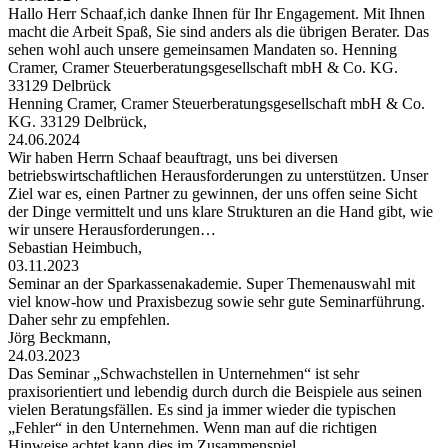
Hallo Herr Schaaf,ich danke Ihnen für Ihr Engagement. Mit Ihnen
macht die Arbeit Spaß, Sie sind anders als die übrigen Berater. Das
sehen wohl auch unsere gemeinsamen Mandaten so. Henning
Cramer, Cramer Steuerberatungsgesellschaft mbH & Co. KG.
33129 Delbrück
Henning Cramer, Cramer Steuerberatungsgesellschaft mbH & Co.
KG. 33129 Delbrück,
24.06.2024
Wir haben Herrn Schaaf beauftragt, uns bei diversen
betriebswirtschaftlichen Herausforderungen zu unterstützen. Unser
Ziel war es, einen Partner zu gewinnen, der uns offen seine Sicht
der Dinge vermittelt und uns klare Strukturen an die Hand gibt, wie
wir unsere Herausforderungen…
Sebastian Heimbuch,
03.11.2023
Seminar an der Sparkassenakademie. Super Themenauswahl mit
viel know-how und Praxisbezug sowie sehr gute Seminarführung.
Daher sehr zu empfehlen.
Jörg Beckmann,
24.03.2023
Das Seminar „Schwachstellen in Unternehmen“ ist sehr
praxisorientiert und lebendig durch durch die Beispiele aus seinen
vielen Beratungsfällen. Es sind ja immer wieder die typischen
„Fehler“ in den Unternehmen. Wenn man auf die richtigen
Hinweise achtet kann dies im Zusammenspiel…