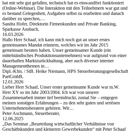
hat mir sehr gut gefallen, technisch hat es einwandfrei funktioniert
(Online-Webinar). Die Interaktion mit den Teilnehmern war gut und
es bestand Gelegenheit, Aufgaben selbst zu erarbeiten und danach
darüber zu sprechen,…
Sandra Hofer, Direktorin Firmenkunden und Private Banking,
Sparkasse Ansbach,
16.03.2026
Hallo Herr Schaaf, ich kann mich noch gut an unser erstes
gemeinsames Mandat erinnern, welches wir im Jahr 2015
gemeinsam beraten haben. Unser gemeinsamer Kunde (ein
mittelständisches Produktionsunternehmen) war aufgrund von einer
dauerhaften Marktzurückhaltung, aber auch diverser interner
Managementthemen in…
Dipl.-Kfm. / StB. Heike Niemann, HPS Steuerberatungsgesellschaft
PartGmbB,
12.01.2026
Lieber Herr Schaaf, Unser erster gemeinsame Kunde war m.W.
Herr XY so im Jahr 2003/2004. Ich war von unserer
Zusammenarbeit immer tief beeindruckt, zumal Sie – entgegen
meinen sonstigen Erfahrungen – zu den sehr guten und seriösen
Unternehmensberatern gehören. Wir…
Peter Aschmann, Steuerberater,
12.06.2025
„Das Seminar „Beurteilung wirtschaftlicher Verhältnisse von
Geschäftskunden und kleineren Gewerbekunden“ mit Peter Schaaf