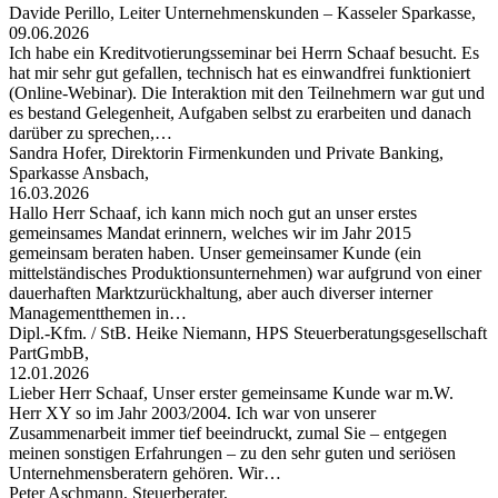
Davide Perillo, Leiter Unternehmenskunden – Kasseler Sparkasse,
09.06.2026
Ich habe ein Kreditvotierungsseminar bei Herrn Schaaf besucht. Es
hat mir sehr gut gefallen, technisch hat es einwandfrei funktioniert
(Online-Webinar). Die Interaktion mit den Teilnehmern war gut und
es bestand Gelegenheit, Aufgaben selbst zu erarbeiten und danach
darüber zu sprechen,…
Sandra Hofer, Direktorin Firmenkunden und Private Banking,
Sparkasse Ansbach,
16.03.2026
Hallo Herr Schaaf, ich kann mich noch gut an unser erstes
gemeinsames Mandat erinnern, welches wir im Jahr 2015
gemeinsam beraten haben. Unser gemeinsamer Kunde (ein
mittelständisches Produktionsunternehmen) war aufgrund von einer
dauerhaften Marktzurückhaltung, aber auch diverser interner
Managementthemen in…
Dipl.-Kfm. / StB. Heike Niemann, HPS Steuerberatungsgesellschaft
PartGmbB,
12.01.2026
Lieber Herr Schaaf, Unser erster gemeinsame Kunde war m.W.
Herr XY so im Jahr 2003/2004. Ich war von unserer
Zusammenarbeit immer tief beeindruckt, zumal Sie – entgegen
meinen sonstigen Erfahrungen – zu den sehr guten und seriösen
Unternehmensberatern gehören. Wir…
Peter Aschmann, Steuerberater,