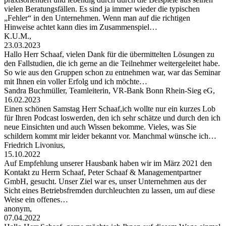
vielen Beratungsfällen. Es sind ja immer wieder die typischen
„Fehler“ in den Unternehmen. Wenn man auf die richtigen
Hinweise achtet kann dies im Zusammenspiel…
K.U.M.,
23.03.2023
Hallo Herr Schaaf, vielen Dank für die übermittelten Lösungen zu
den Fallstudien, die ich gerne an die Teilnehmer weitergeleitet habe.
So wie aus den Gruppen schon zu entnehmen war, war das Seminar
mit Ihnen ein voller Erfolg und ich möchte…
Sandra Buchmüller, Teamleiterin, VR-Bank Bonn Rhein-Sieg eG,
16.02.2023
Einen schönen Samstag Herr Schaaf,ich wollte nur ein kurzes Lob
für Ihren Podcast loswerden, den ich sehr schätze und durch den ich
neue Einsichten und auch Wissen bekomme. Vieles, was Sie
schildern kommt mir leider bekannt vor. Manchmal wünsche ich…
Friedrich Livonius,
15.10.2022
Auf Empfehlung unserer Hausbank haben wir im März 2021 den
Kontakt zu Herrn Schaaf, Peter Schaaf & Managementpartner
GmbH, gesucht. Unser Ziel war es, unser Unternehmen aus der
Sicht eines Betriebsfremden durchleuchten zu lassen, um auf diese
Weise ein offenes…
anonym,
07.04.2022