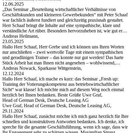
12.06.2025
„Das Seminar „Beurteilung wirtschaftlicher Verhältnisse von
Geschäftskunden und kleineren Gewerbekunden“ mit Peter Schaaf
war fachlich äußerst fundiert und gleichzeitig praxisnah gestaltet.
Herr Schaaf bringt die Inhalte auf eine sympathische, klare und
verständliche Art rüber. Besonders hervorzuheben ist, wie gut er…
Andreas Heilmann,
23.05.2025
Hallo Herr Schaaf, Herr Grebe und ich können uns Ihren Worten
nur anschließen – zwei wertvolle Tage mit einem sympathischen
und geradlinigen Trainer – das konnte nur gut werden! Das harte
Stück Arbeit hat man Ihnen nicht angesehen – wohlwissend,…
Andreas Nowack, Sparkasse Wittgenstein,
12.12.2024
Hallo Herr Schaaf, ich mache es kurz: das Seminar „Fresh up:
Training der Votierungskompetenz aus betriebswirtschaftlicher
Sicht“ war klasse! Ich möchte mich auf diesem Weg noch einmal
herzlich bei Ihnen bedanken. Beste Grüße Uwe Graf,
Head of German Desk, Deutsche Leasing AG
Uwe Graf, Head of German Desk, Deutsche Leasing AG,
29.11.2024
Hallo Herr Schaaf, zunächst möchte ich mich ganz herzlich für Ihre
schnellen und konstruktiven Antworten bedanken. Ich denke, ich
spreche für die gesamte Geschäftsführung, wenn ich sage, dass wir
Ihr Engagement sehr zu schätzen wissen. Maximilian Strunz,