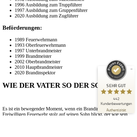
1996 Ausbildung zum Truppführer
1997 Ausbildung zum Gruppenführer
2020 Ausbildung zum Zugführer
Beförderungen:
Kundenbewertungen und Erfahrungen zu
Peter Schaaf & Managementpartner GmbH
1989 Feuerwehrmann
1993 Oberfeuerwehrmann
SEHR GUT
1997 Unterbrandmeister
%
100
1999 Brandmeister
Empfehlungen auf
2002 Oberbrandmeister
ProvenExpert.com
5,00
/
4,90
2010 Hauptbrandmeister
2020 Brandinspektor
442
WIE DER VATER SO DER SOHN
SEHR GUT
Bewertungen auf ProvenExpert.com
442
Blick aufs ProvenExpert-Profil werfen
Kundenbewertungen
Es ist ein bewegender Moment, wenn ein Brandinspektor der
22.07.2026
Authentizität
Freiwilligen Feuerwehr stolz auf seinen Sohn blickt, der wie sein
Vater, im Ehrenamt tätig ist. Die Freiwilligen Feuerwehren sind
nicht nur eine Institution des Schutzes und der Sicherheit, sondern
auch ein Symbol für Gemeinschaft und Zusammenhalt. Wenn die
nächste Generation bereit ist, sich diesem wichtigen Ehrenamt