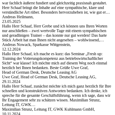
war fachlich äußerst fundiert und gleichzeitig praxisnah gestaltet.
Herr Schaaf bringt die Inhalte auf eine sympathische, klare und
verständliche Art rüber. Besonders hervorzuheben ist, wie gut er…
Andreas Heilmann,
23.05.2025
Hallo Herr Schaaf, Herr Grebe und ich können uns Ihren Worten
nur anschließen – zwei wertvolle Tage mit einem sympathischen
und geradlinigen Trainer – das konnte nur gut werden! Das harte
Stück Arbeit hat man Ihnen nicht angesehen – wohlwissend,…
Andreas Nowack, Sparkasse Wittgenstein,
12.12.2024
Hallo Herr Schaaf, ich mache es kurz: das Seminar „Fresh up:
Training der Votierungskompetenz aus betriebswirtschaftlicher
Sicht“ war klasse! Ich möchte mich auf diesem Weg noch einmal
herzlich bei Ihnen bedanken. Beste Grüße Uwe Graf,
Head of German Desk, Deutsche Leasing AG
Uwe Graf, Head of German Desk, Deutsche Leasing AG,
29.11.2024
Hallo Herr Schaaf, zunächst möchte ich mich ganz herzlich für Ihre
schnellen und konstruktiven Antworten bedanken. Ich denke, ich
spreche für die gesamte Geschäftsführung, wenn ich sage, dass wir
Ihr Engagement sehr zu schätzen wissen. Maximilian Strunz,
Leitung IT, GWK…
Maximilian Strunz, Leitung IT, GWK Kuhlmann GmbH,
10.11.2024