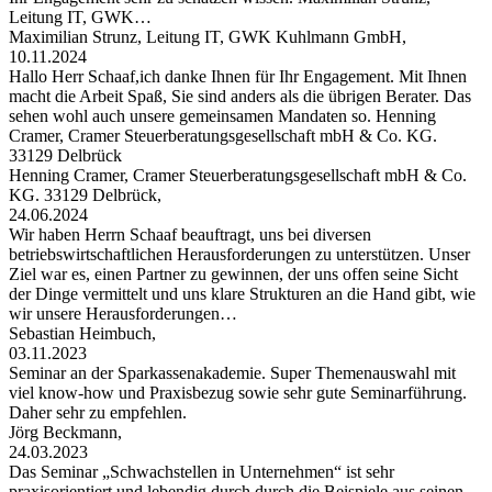
Leitung IT, GWK…
Maximilian Strunz, Leitung IT, GWK Kuhlmann GmbH,
10.11.2024
Hallo Herr Schaaf,ich danke Ihnen für Ihr Engagement. Mit Ihnen
macht die Arbeit Spaß, Sie sind anders als die übrigen Berater. Das
sehen wohl auch unsere gemeinsamen Mandaten so. Henning
Cramer, Cramer Steuerberatungsgesellschaft mbH & Co. KG.
33129 Delbrück
Henning Cramer, Cramer Steuerberatungsgesellschaft mbH & Co.
KG. 33129 Delbrück,
24.06.2024
Wir haben Herrn Schaaf beauftragt, uns bei diversen
betriebswirtschaftlichen Herausforderungen zu unterstützen. Unser
Ziel war es, einen Partner zu gewinnen, der uns offen seine Sicht
der Dinge vermittelt und uns klare Strukturen an die Hand gibt, wie
wir unsere Herausforderungen…
Sebastian Heimbuch,
03.11.2023
Seminar an der Sparkassenakademie. Super Themenauswahl mit
viel know-how und Praxisbezug sowie sehr gute Seminarführung.
Daher sehr zu empfehlen.
Jörg Beckmann,
24.03.2023
Das Seminar „Schwachstellen in Unternehmen“ ist sehr
praxisorientiert und lebendig durch durch die Beispiele aus seinen