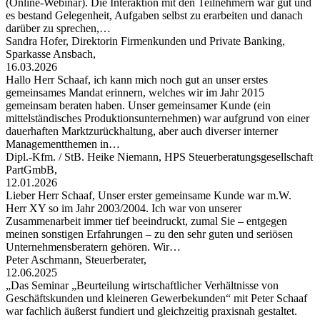
(Online-Webinar). Die Interaktion mit den Teilnehmern war gut und
es bestand Gelegenheit, Aufgaben selbst zu erarbeiten und danach
darüber zu sprechen,…
Sandra Hofer, Direktorin Firmenkunden und Private Banking,
Sparkasse Ansbach,
16.03.2026
Hallo Herr Schaaf, ich kann mich noch gut an unser erstes
gemeinsames Mandat erinnern, welches wir im Jahr 2015
gemeinsam beraten haben. Unser gemeinsamer Kunde (ein
mittelständisches Produktionsunternehmen) war aufgrund von einer
dauerhaften Marktzurückhaltung, aber auch diverser interner
Managementthemen in…
Dipl.-Kfm. / StB. Heike Niemann, HPS Steuerberatungsgesellschaft
PartGmbB,
12.01.2026
Lieber Herr Schaaf, Unser erster gemeinsame Kunde war m.W.
Herr XY so im Jahr 2003/2004. Ich war von unserer
Zusammenarbeit immer tief beeindruckt, zumal Sie – entgegen
meinen sonstigen Erfahrungen – zu den sehr guten und seriösen
Unternehmensberatern gehören. Wir…
Peter Aschmann, Steuerberater,
12.06.2025
„Das Seminar „Beurteilung wirtschaftlicher Verhältnisse von
Geschäftskunden und kleineren Gewerbekunden“ mit Peter Schaaf
war fachlich äußerst fundiert und gleichzeitig praxisnah gestaltet.