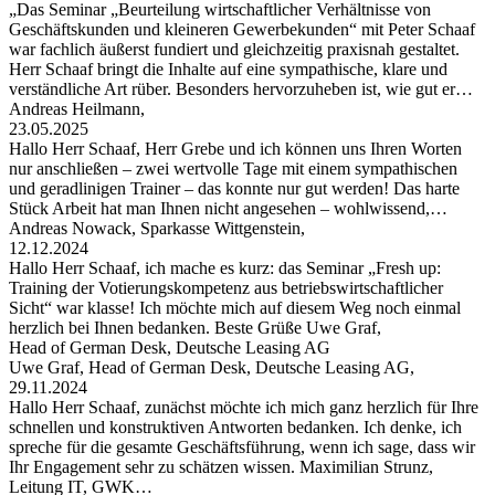
„Das Seminar „Beurteilung wirtschaftlicher Verhältnisse von
Geschäftskunden und kleineren Gewerbekunden“ mit Peter Schaaf
war fachlich äußerst fundiert und gleichzeitig praxisnah gestaltet.
Herr Schaaf bringt die Inhalte auf eine sympathische, klare und
verständliche Art rüber. Besonders hervorzuheben ist, wie gut er…
Andreas Heilmann,
23.05.2025
Hallo Herr Schaaf, Herr Grebe und ich können uns Ihren Worten
nur anschließen – zwei wertvolle Tage mit einem sympathischen
und geradlinigen Trainer – das konnte nur gut werden! Das harte
Stück Arbeit hat man Ihnen nicht angesehen – wohlwissend,…
Andreas Nowack, Sparkasse Wittgenstein,
12.12.2024
Hallo Herr Schaaf, ich mache es kurz: das Seminar „Fresh up:
Training der Votierungskompetenz aus betriebswirtschaftlicher
Sicht“ war klasse! Ich möchte mich auf diesem Weg noch einmal
herzlich bei Ihnen bedanken. Beste Grüße Uwe Graf,
Head of German Desk, Deutsche Leasing AG
Uwe Graf, Head of German Desk, Deutsche Leasing AG,
29.11.2024
Hallo Herr Schaaf, zunächst möchte ich mich ganz herzlich für Ihre
schnellen und konstruktiven Antworten bedanken. Ich denke, ich
spreche für die gesamte Geschäftsführung, wenn ich sage, dass wir
Ihr Engagement sehr zu schätzen wissen. Maximilian Strunz,
Leitung IT, GWK…