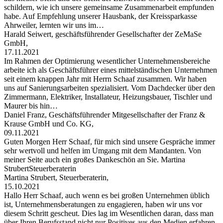
schildern, wie ich unsere gemeinsame Zusammenarbeit empfunden
habe. Auf Empfehlung unserer Hausbank, der Kreissparkasse
Ahrweiler, lernten wir uns im…
Harald Seiwert, geschäftsführender Gesellschafter der ZeMaSe
GmbH,
17.11.2021
Im Rahmen der Optimierung wesentlicher Unternehmensbereiche
arbeite ich als Geschäftsführer eines mittelständischen Unternehmen
seit einem knappen Jahr mit Herrn Schaaf zusammen. Wir haben
uns auf Sanierungsarbeiten spezialisiert. Vom Dachdecker über den
Zimmermann, Elektriker, Installateur, Heizungsbauer, Tischler und
Maurer bis hin…
Daniel Franz, Geschäftsführender Mitgesellschafter der Franz &
Krause GmbH und Co. KG,
09.11.2021
Guten Morgen Herr Schaaf, für mich sind unsere Gespräche immer
sehr wertvoll und helfen im Umgang mit dem Mandanten. Von
meiner Seite auch ein großes Dankeschön an Sie. Martina
StrubertSteuerberaterin
Martina Strubert, Steuerberaterin,
15.10.2021
Hallo Herr Schaaf, auch wenn es bei großen Unternehmen üblich
ist, Unternehmensberatungen zu engagieren, haben wir uns vor
diesem Schritt gescheut. Dies lag im Wesentlichen daran, dass man
über Ihren Berufsstand nicht nur Positives aus den Medien erfahren