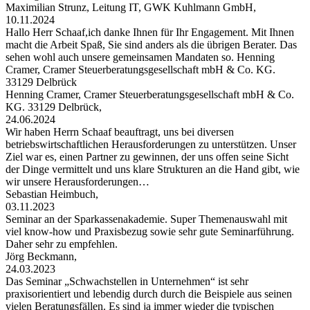
Maximilian Strunz, Leitung IT, GWK Kuhlmann GmbH,
10.11.2024
Hallo Herr Schaaf,ich danke Ihnen für Ihr Engagement. Mit Ihnen
macht die Arbeit Spaß, Sie sind anders als die übrigen Berater. Das
sehen wohl auch unsere gemeinsamen Mandaten so. Henning
Cramer, Cramer Steuerberatungsgesellschaft mbH & Co. KG.
33129 Delbrück
Henning Cramer, Cramer Steuerberatungsgesellschaft mbH & Co.
KG. 33129 Delbrück,
24.06.2024
Wir haben Herrn Schaaf beauftragt, uns bei diversen
betriebswirtschaftlichen Herausforderungen zu unterstützen. Unser
Ziel war es, einen Partner zu gewinnen, der uns offen seine Sicht
der Dinge vermittelt und uns klare Strukturen an die Hand gibt, wie
wir unsere Herausforderungen…
Sebastian Heimbuch,
03.11.2023
Seminar an der Sparkassenakademie. Super Themenauswahl mit
viel know-how und Praxisbezug sowie sehr gute Seminarführung.
Daher sehr zu empfehlen.
Jörg Beckmann,
24.03.2023
Das Seminar „Schwachstellen in Unternehmen“ ist sehr
praxisorientiert und lebendig durch durch die Beispiele aus seinen
vielen Beratungsfällen. Es sind ja immer wieder die typischen