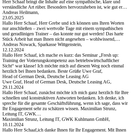
Herr Schaaf bringt die Inhalte auf eine sympathische, klare und
verständliche Art rüber. Besonders hervorzuheben ist, wie gut er…
Andreas Heilmann,
23.05.2025
Hallo Herr Schaaf, Herr Grebe und ich können uns Ihren Worten
nur anschließen – zwei wertvolle Tage mit einem sympathischen
und geradlinigen Trainer – das konnte nur gut werden! Das harte
Stück Arbeit hat man Ihnen nicht angesehen – wohlwissend,…
Andreas Nowack, Sparkasse Wittgenstein,
12.12.2024
Hallo Herr Schaaf, ich mache es kurz: das Seminar „Fresh up:
Training der Votierungskompetenz aus betriebswirtschaftlicher
Sicht“ war klasse! Ich möchte mich auf diesem Weg noch einmal
herzlich bei Ihnen bedanken. Beste Grüße Uwe Graf,
Head of German Desk, Deutsche Leasing AG
Uwe Graf, Head of German Desk, Deutsche Leasing AG,
29.11.2024
Hallo Herr Schaaf, zunächst möchte ich mich ganz herzlich für Ihre
schnellen und konstruktiven Antworten bedanken. Ich denke, ich
spreche für die gesamte Geschäftsführung, wenn ich sage, dass wir
Ihr Engagement sehr zu schätzen wissen. Maximilian Strunz,
Leitung IT, GWK…
Maximilian Strunz, Leitung IT, GWK Kuhlmann GmbH,
10.11.2024
Hallo Herr Schaaf,ich danke Ihnen für Ihr Engagement. Mit Ihnen