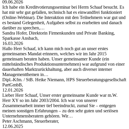
09.06.2026
Ich habe ein Kreditvotierungsseminar bei Herrn Schaaf besucht. Es
hat mir sehr gut gefallen, technisch hat es einwandfrei funktioniert
(Online-Webinar). Die Interaktion mit den Teilnehmern war gut und
es bestand Gelegenheit, Aufgaben selbst zu erarbeiten und danach
darüber zu sprechen,…
Sandra Hofer, Direktorin Firmenkunden und Private Banking,
Sparkasse Ansbach,
16.03.2026
Hallo Herr Schaaf, ich kann mich noch gut an unser erstes
gemeinsames Mandat erinnern, welches wir im Jahr 2015
gemeinsam beraten haben. Unser gemeinsamer Kunde (ein
mittelständisches Produktionsunternehmen) war aufgrund von einer
dauerhaften Marktzurückhaltung, aber auch diverser interner
Managementthemen in…
Dipl.-Kfm. / StB. Heike Niemann, HPS Steuerberatungsgesellschaft
PartGmbB,
12.01.2026
Lieber Herr Schaaf, Unser erster gemeinsame Kunde war m.W.
Herr XY so im Jahr 2003/2004. Ich war von unserer
Zusammenarbeit immer tief beeindruckt, zumal Sie – entgegen
meinen sonstigen Erfahrungen – zu den sehr guten und seriösen
Unternehmensberatern gehören. Wir…
Peter Aschmann, Steuerberater,
12.06.2025