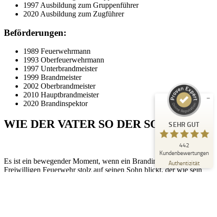
1997 Ausbildung zum Gruppenführer
2020 Ausbildung zum Zugführer
Beförderungen:
Kundenbewertungen und Erfahrungen zu
Peter Schaaf & Managementpartner GmbH
1989 Feuerwehrmann
1993 Oberfeuerwehrmann
SEHR GUT
1997 Unterbrandmeister
%
100
1999 Brandmeister
Empfehlungen auf
2002 Oberbrandmeister
ProvenExpert.com
5,00
/
4,90
2010 Hauptbrandmeister
2020 Brandinspektor
442
WIE DER VATER SO DER SOHN
SEHR GUT
Bewertungen auf ProvenExpert.com
442
Blick aufs ProvenExpert-Profil werfen
Kundenbewertungen
Es ist ein bewegender Moment, wenn ein Brandinspektor der
22.07.2026
Authentizität
Freiwilligen Feuerwehr stolz auf seinen Sohn blickt, der wie sein
Vater, im Ehrenamt tätig ist. Die Freiwilligen Feuerwehren sind
nicht nur eine Institution des Schutzes und der Sicherheit, sondern
auch ein Symbol für Gemeinschaft und Zusammenhalt. Wenn die
nächste Generation bereit ist, sich diesem wichtigen Ehrenamt
anzuschließen, spricht das Bände über den Geist der Hingabe und