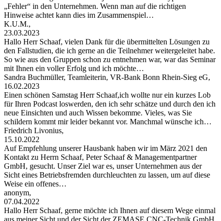
„Fehler“ in den Unternehmen. Wenn man auf die richtigen
Hinweise achtet kann dies im Zusammenspiel…
K.U.M.,
23.03.2023
Hallo Herr Schaaf, vielen Dank für die übermittelten Lösungen zu
den Fallstudien, die ich gerne an die Teilnehmer weitergeleitet habe.
So wie aus den Gruppen schon zu entnehmen war, war das Seminar
mit Ihnen ein voller Erfolg und ich möchte…
Sandra Buchmüller, Teamleiterin, VR-Bank Bonn Rhein-Sieg eG,
16.02.2023
Einen schönen Samstag Herr Schaaf,ich wollte nur ein kurzes Lob
für Ihren Podcast loswerden, den ich sehr schätze und durch den ich
neue Einsichten und auch Wissen bekomme. Vieles, was Sie
schildern kommt mir leider bekannt vor. Manchmal wünsche ich…
Friedrich Livonius,
15.10.2022
Auf Empfehlung unserer Hausbank haben wir im März 2021 den
Kontakt zu Herrn Schaaf, Peter Schaaf & Managementpartner
GmbH, gesucht. Unser Ziel war es, unser Unternehmen aus der
Sicht eines Betriebsfremden durchleuchten zu lassen, um auf diese
Weise ein offenes…
anonym,
07.04.2022
Hallo Herr Schaaf, gerne möchte ich Ihnen auf diesem Wege einmal
aus meiner Sicht und der Sicht der ZEMASE CNC-Technik GmbH