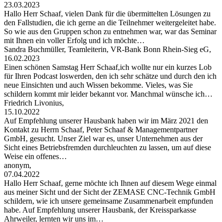
23.03.2023
Hallo Herr Schaaf, vielen Dank für die übermittelten Lösungen zu
den Fallstudien, die ich gerne an die Teilnehmer weitergeleitet habe.
So wie aus den Gruppen schon zu entnehmen war, war das Seminar
mit Ihnen ein voller Erfolg und ich möchte…
Sandra Buchmüller, Teamleiterin, VR-Bank Bonn Rhein-Sieg eG,
16.02.2023
Einen schönen Samstag Herr Schaaf,ich wollte nur ein kurzes Lob
für Ihren Podcast loswerden, den ich sehr schätze und durch den ich
neue Einsichten und auch Wissen bekomme. Vieles, was Sie
schildern kommt mir leider bekannt vor. Manchmal wünsche ich…
Friedrich Livonius,
15.10.2022
Auf Empfehlung unserer Hausbank haben wir im März 2021 den
Kontakt zu Herrn Schaaf, Peter Schaaf & Managementpartner
GmbH, gesucht. Unser Ziel war es, unser Unternehmen aus der
Sicht eines Betriebsfremden durchleuchten zu lassen, um auf diese
Weise ein offenes…
anonym,
07.04.2022
Hallo Herr Schaaf, gerne möchte ich Ihnen auf diesem Wege einmal
aus meiner Sicht und der Sicht der ZEMASE CNC-Technik GmbH
schildern, wie ich unsere gemeinsame Zusammenarbeit empfunden
habe. Auf Empfehlung unserer Hausbank, der Kreissparkasse
Ahrweiler, lernten wir uns im…