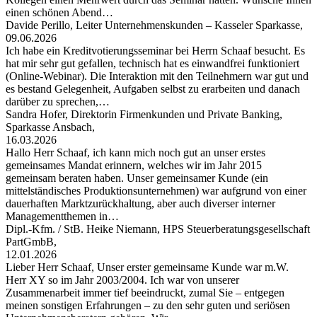
einen schönen Abend…
Davide Perillo, Leiter Unternehmenskunden – Kasseler Sparkasse,
09.06.2026
Ich habe ein Kreditvotierungsseminar bei Herrn Schaaf besucht. Es
hat mir sehr gut gefallen, technisch hat es einwandfrei funktioniert
(Online-Webinar). Die Interaktion mit den Teilnehmern war gut und
es bestand Gelegenheit, Aufgaben selbst zu erarbeiten und danach
darüber zu sprechen,…
Sandra Hofer, Direktorin Firmenkunden und Private Banking,
Sparkasse Ansbach,
16.03.2026
Hallo Herr Schaaf, ich kann mich noch gut an unser erstes
gemeinsames Mandat erinnern, welches wir im Jahr 2015
gemeinsam beraten haben. Unser gemeinsamer Kunde (ein
mittelständisches Produktionsunternehmen) war aufgrund von einer
dauerhaften Marktzurückhaltung, aber auch diverser interner
Managementthemen in…
Dipl.-Kfm. / StB. Heike Niemann, HPS Steuerberatungsgesellschaft
PartGmbB,
12.01.2026
Lieber Herr Schaaf, Unser erster gemeinsame Kunde war m.W.
Herr XY so im Jahr 2003/2004. Ich war von unserer
Zusammenarbeit immer tief beeindruckt, zumal Sie – entgegen
meinen sonstigen Erfahrungen – zu den sehr guten und seriösen