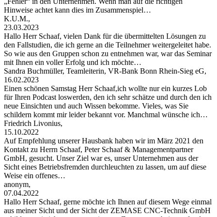
„Fehler“ in den Unternehmen. Wenn man auf die richtigen
Hinweise achtet kann dies im Zusammenspiel…
K.U.M.,
23.03.2023
Hallo Herr Schaaf, vielen Dank für die übermittelten Lösungen zu
den Fallstudien, die ich gerne an die Teilnehmer weitergeleitet habe.
So wie aus den Gruppen schon zu entnehmen war, war das Seminar
mit Ihnen ein voller Erfolg und ich möchte…
Sandra Buchmüller, Teamleiterin, VR-Bank Bonn Rhein-Sieg eG,
16.02.2023
Einen schönen Samstag Herr Schaaf,ich wollte nur ein kurzes Lob
für Ihren Podcast loswerden, den ich sehr schätze und durch den ich
neue Einsichten und auch Wissen bekomme. Vieles, was Sie
schildern kommt mir leider bekannt vor. Manchmal wünsche ich…
Friedrich Livonius,
15.10.2022
Auf Empfehlung unserer Hausbank haben wir im März 2021 den
Kontakt zu Herrn Schaaf, Peter Schaaf & Managementpartner
GmbH, gesucht. Unser Ziel war es, unser Unternehmen aus der
Sicht eines Betriebsfremden durchleuchten zu lassen, um auf diese
Weise ein offenes…
anonym,
07.04.2022
Hallo Herr Schaaf, gerne möchte ich Ihnen auf diesem Wege einmal
aus meiner Sicht und der Sicht der ZEMASE CNC-Technik GmbH