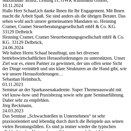
Maximilian Strunz, Leitung IT, GWK Kuhlmann GmbH,
10.11.2024
Hallo Herr Schaaf,ich danke Ihnen für Ihr Engagement. Mit Ihnen
macht die Arbeit Spaß, Sie sind anders als die übrigen Berater. Das
sehen wohl auch unsere gemeinsamen Mandaten so. Henning
Cramer, Cramer Steuerberatungsgesellschaft mbH & Co. KG.
33129 Delbrück
Henning Cramer, Cramer Steuerberatungsgesellschaft mbH & Co.
KG. 33129 Delbrück,
24.06.2024
Wir haben Herrn Schaaf beauftragt, uns bei diversen
betriebswirtschaftlichen Herausforderungen zu unterstützen. Unser
Ziel war es, einen Partner zu gewinnen, der uns offen seine Sicht
der Dinge vermittelt und uns klare Strukturen an die Hand gibt, wie
wir unsere Herausforderungen…
Sebastian Heimbuch,
03.11.2023
Seminar an der Sparkassenakademie. Super Themenauswahl mit
viel know-how und Praxisbezug sowie sehr gute Seminarführung.
Daher sehr zu empfehlen.
Jörg Beckmann,
24.03.2023
Das Seminar „Schwachstellen in Unternehmen“ ist sehr
praxisorientiert und lebendig durch durch die Beispiele aus seinen
vielen Beratungsfällen. Es sind ja immer wieder die typischen