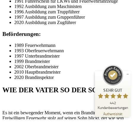
1991 Führerschein für LKWs und Feuerwehrfahrzeuge
1992 Ausbildung zum Maschinisten
1996 Ausbildung zum Truppführer
1997 Ausbildung zum Gruppenführer
2020 Ausbildung zum Zugführer
Beförderungen:
Kundenbewertungen und Erfahrungen zu
Peter Schaaf & Managementpartner GmbH
1989 Feuerwehrmann
1993 Oberfeuerwehrmann
SEHR GUT
1997 Unterbrandmeister
%
100
1999 Brandmeister
Empfehlungen auf
2002 Oberbrandmeister
ProvenExpert.com
5,00
/
4,90
2010 Hauptbrandmeister
2020 Brandinspektor
442
WIE DER VATER SO DER SOHN
SEHR GUT
Bewertungen auf ProvenExpert.com
442
Blick aufs ProvenExpert-Profil werfen
Kundenbewertungen
Es ist ein bewegender Moment, wenn ein Brandinspektor der
22.07.2026
Authentizität
Freiwilligen Feuerwehr stolz auf seinen Sohn blickt, der wie sein
Vater, im Ehrenamt tätig ist. Die Freiwilligen Feuerwehren sind
nicht nur eine Institution des Schutzes und der Sicherheit, sondern