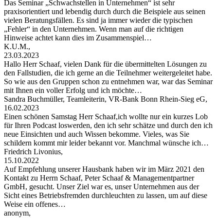
Das Seminar „Schwachstellen in Unternehmen“ ist sehr
praxisorientiert und lebendig durch durch die Beispiele aus seinen
vielen Beratungsfällen. Es sind ja immer wieder die typischen
„Fehler“ in den Unternehmen. Wenn man auf die richtigen
Hinweise achtet kann dies im Zusammenspiel…
K.U.M.,
23.03.2023
Hallo Herr Schaaf, vielen Dank für die übermittelten Lösungen zu
den Fallstudien, die ich gerne an die Teilnehmer weitergeleitet habe.
So wie aus den Gruppen schon zu entnehmen war, war das Seminar
mit Ihnen ein voller Erfolg und ich möchte…
Sandra Buchmüller, Teamleiterin, VR-Bank Bonn Rhein-Sieg eG,
16.02.2023
Einen schönen Samstag Herr Schaaf,ich wollte nur ein kurzes Lob
für Ihren Podcast loswerden, den ich sehr schätze und durch den ich
neue Einsichten und auch Wissen bekomme. Vieles, was Sie
schildern kommt mir leider bekannt vor. Manchmal wünsche ich…
Friedrich Livonius,
15.10.2022
Auf Empfehlung unserer Hausbank haben wir im März 2021 den
Kontakt zu Herrn Schaaf, Peter Schaaf & Managementpartner
GmbH, gesucht. Unser Ziel war es, unser Unternehmen aus der
Sicht eines Betriebsfremden durchleuchten zu lassen, um auf diese
Weise ein offenes…
anonym,