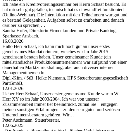
Ich habe ein Kreditvotierungsseminar bei Herrn Schaaf besucht. Es
hat mir sehr gut gefallen, technisch hat es einwandfrei funktioniert
(Online-Webinar). Die Interaktion mit den Teilnehmern war gut und
es bestand Gelegenheit, Aufgaben selbst zu erarbeiten und danach
darüber zu sprechen,…
Sandra Hofer, Direktorin Firmenkunden und Private Banking,
Sparkasse Ansbach,
16.03.2026
Hallo Herr Schaaf, ich kann mich noch gut an unser erstes
gemeinsames Mandat erinnern, welches wir im Jahr 2015
gemeinsam beraten haben. Unser gemeinsamer Kunde (ein
mittelständisches Produktionsunternehmen) war aufgrund von einer
dauerhaften Marktzurückhaltung, aber auch diverser interner
Managementthemen in…
Dipl.-Kfm. / StB. Heike Niemann, HPS Steuerberatungsgesellschaft
PartGmbB,
12.01.2026
Lieber Herr Schaaf, Unser erster gemeinsame Kunde war m.W.
Herr XY so im Jahr 2003/2004. Ich war von unserer
Zusammenarbeit immer tief beeindruckt, zumal Sie – entgegen
meinen sonstigen Erfahrungen – zu den sehr guten und seriösen
Unternehmensberatern gehören. Wir…
Peter Aschmann, Steuerberater,
12.06.2025
„Das Seminar „Beurteilung wirtschaftlicher Verhältnisse von