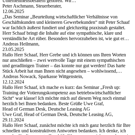
Unternehmensberatern gehören. Wir…
Peter Aschmann, Steuerberater,
12.06.2025
„Das Seminar „Beurteilung wirtschaftlicher Verhältnisse von
Geschäftskunden und kleineren Gewerbekunden“ mit Peter Schaaf
war fachlich äußerst fundiert und gleichzeitig praxisnah gestaltet.
Herr Schaaf bringt die Inhalte auf eine sympathische, klare und
verständliche Art rüber. Besonders hervorzuheben ist, wie gut er…
Andreas Heilmann,
23.05.2025
Hallo Herr Schaaf, Herr Grebe und ich können uns Ihren Worten
nur anschließen – zwei wertvolle Tage mit einem sympathischen
und geradlinigen Trainer – das konnte nur gut werden! Das harte
Stück Arbeit hat man Ihnen nicht angesehen – wohlwissend,…
Andreas Nowack, Sparkasse Wittgenstein,
12.12.2024
Hallo Herr Schaaf, ich mache es kurz: das Seminar „Fresh up:
Training der Votierungskompetenz aus betriebswirtschaftlicher
Sicht“ war klasse! Ich möchte mich auf diesem Weg noch einmal
herzlich bei Ihnen bedanken. Beste Grüße Uwe Graf,
Head of German Desk, Deutsche Leasing AG
Uwe Graf, Head of German Desk, Deutsche Leasing AG,
29.11.2024
Hallo Herr Schaaf, zunächst möchte ich mich ganz herzlich für Ihre
schnellen und konstruktiven Antworten bedanken. Ich denke, ich