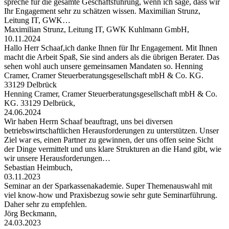
spreche für die gesamte Geschäftsführung, wenn ich sage, dass wir
Ihr Engagement sehr zu schätzen wissen. Maximilian Strunz,
Leitung IT, GWK…
Maximilian Strunz, Leitung IT, GWK Kuhlmann GmbH,
10.11.2024
Hallo Herr Schaaf,ich danke Ihnen für Ihr Engagement. Mit Ihnen
macht die Arbeit Spaß, Sie sind anders als die übrigen Berater. Das
sehen wohl auch unsere gemeinsamen Mandaten so. Henning
Cramer, Cramer Steuerberatungsgesellschaft mbH & Co. KG.
33129 Delbrück
Henning Cramer, Cramer Steuerberatungsgesellschaft mbH & Co.
KG. 33129 Delbrück,
24.06.2024
Wir haben Herrn Schaaf beauftragt, uns bei diversen
betriebswirtschaftlichen Herausforderungen zu unterstützen. Unser
Ziel war es, einen Partner zu gewinnen, der uns offen seine Sicht
der Dinge vermittelt und uns klare Strukturen an die Hand gibt, wie
wir unsere Herausforderungen…
Sebastian Heimbuch,
03.11.2023
Seminar an der Sparkassenakademie. Super Themenauswahl mit
viel know-how und Praxisbezug sowie sehr gute Seminarführung.
Daher sehr zu empfehlen.
Jörg Beckmann,
24.03.2023