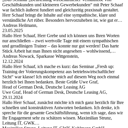
Geschäftskunden und kleineren Gewerbekunden“ mit Peter Schaaf
war fachlich äußerst fundiert und gleichzeitig praxisnah gestaltet.
Herr Schaaf bringt die Inhalte auf eine sympathische, klare und
verständliche Art rüber. Besonders hervorzuheben ist, wie gut er…
Andreas Heilmann,
23.05.2025
Hallo Herr Schaaf, Herr Grebe und ich können uns Ihren Worten
nur anschließen – zwei wertvolle Tage mit einem sympathischen
und geradlinigen Trainer – das konnte nur gut werden! Das harte
Stück Arbeit hat man Ihnen nicht angesehen – wohlwissend,…
Andreas Nowack, Sparkasse Wittgenstein,
12.12.2024
Hallo Herr Schaaf, ich mache es kurz: das Seminar „Fresh up:
Training der Votierungskompetenz aus betriebswirtschaftlicher
Sicht“ war klasse! Ich möchte mich auf diesem Weg noch einmal
herzlich bei Ihnen bedanken. Beste Grüße Uwe Graf,
Head of German Desk, Deutsche Leasing AG
Uwe Graf, Head of German Desk, Deutsche Leasing AG,
29.11.2024
Hallo Herr Schaaf, zunächst möchte ich mich ganz herzlich für Ihre
schnellen und konstruktiven Antworten bedanken. Ich denke, ich
spreche für die gesamte Geschäftsführung, wenn ich sage, dass wir
Ihr Engagement sehr zu schätzen wissen. Maximilian Strunz,
Leitung IT, GWK…