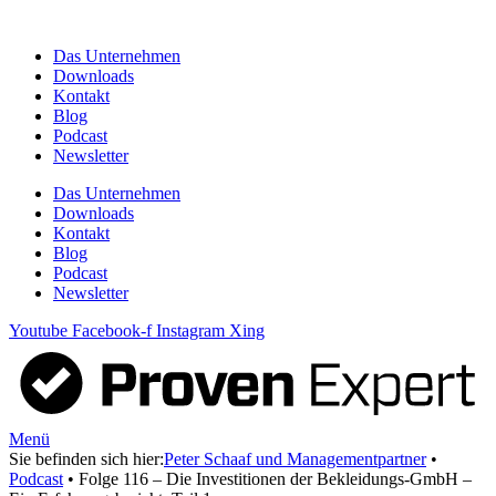
Zum
Inhalt
Das Unternehmen
springen
Downloads
Kontakt
Blog
Podcast
Newsletter
Das Unternehmen
Downloads
Kontakt
Blog
Podcast
Newsletter
Youtube
Facebook-f
Instagram
Xing
Menü
Sie befinden sich hier:
Peter Schaaf und Managementpartner
•
Podcast
•
Folge 116 – Die Investitionen der Bekleidungs-GmbH –