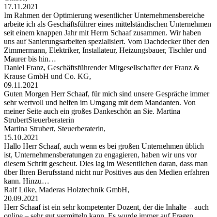
17.11.2021
Im Rahmen der Optimierung wesentlicher Unternehmensbereiche
arbeite ich als Geschäftsführer eines mittelständischen Unternehmen
seit einem knappen Jahr mit Herrn Schaaf zusammen. Wir haben
uns auf Sanierungsarbeiten spezialisiert. Vom Dachdecker über den
Zimmermann, Elektriker, Installateur, Heizungsbauer, Tischler und
Maurer bis hin…
Daniel Franz, Geschäftsführender Mitgesellschafter der Franz &
Krause GmbH und Co. KG,
09.11.2021
Guten Morgen Herr Schaaf, für mich sind unsere Gespräche immer
sehr wertvoll und helfen im Umgang mit dem Mandanten. Von
meiner Seite auch ein großes Dankeschön an Sie. Martina
StrubertSteuerberaterin
Martina Strubert, Steuerberaterin,
15.10.2021
Hallo Herr Schaaf, auch wenn es bei großen Unternehmen üblich
ist, Unternehmensberatungen zu engagieren, haben wir uns vor
diesem Schritt gescheut. Dies lag im Wesentlichen daran, dass man
über Ihren Berufsstand nicht nur Positives aus den Medien erfahren
kann. Hinzu…
Ralf Lüke, Maderas Holztechnik GmbH,
20.09.2021
Herr Schaaf ist ein sehr kompetenter Dozent, der die Inhalte – auch
online – sehr gut vermitteln kann. Es wurde immer auf Fragen