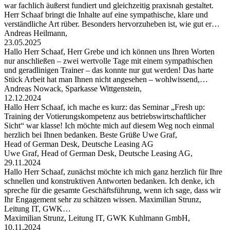
war fachlich äußerst fundiert und gleichzeitig praxisnah gestaltet.
Herr Schaaf bringt die Inhalte auf eine sympathische, klare und
verständliche Art rüber. Besonders hervorzuheben ist, wie gut er…
Andreas Heilmann,
23.05.2025
Hallo Herr Schaaf, Herr Grebe und ich können uns Ihren Worten
nur anschließen – zwei wertvolle Tage mit einem sympathischen
und geradlinigen Trainer – das konnte nur gut werden! Das harte
Stück Arbeit hat man Ihnen nicht angesehen – wohlwissend,…
Andreas Nowack, Sparkasse Wittgenstein,
12.12.2024
Hallo Herr Schaaf, ich mache es kurz: das Seminar „Fresh up:
Training der Votierungskompetenz aus betriebswirtschaftlicher
Sicht“ war klasse! Ich möchte mich auf diesem Weg noch einmal
herzlich bei Ihnen bedanken. Beste Grüße Uwe Graf,
Head of German Desk, Deutsche Leasing AG
Uwe Graf, Head of German Desk, Deutsche Leasing AG,
29.11.2024
Hallo Herr Schaaf, zunächst möchte ich mich ganz herzlich für Ihre
schnellen und konstruktiven Antworten bedanken. Ich denke, ich
spreche für die gesamte Geschäftsführung, wenn ich sage, dass wir
Ihr Engagement sehr zu schätzen wissen. Maximilian Strunz,
Leitung IT, GWK…
Maximilian Strunz, Leitung IT, GWK Kuhlmann GmbH,
10.11.2024