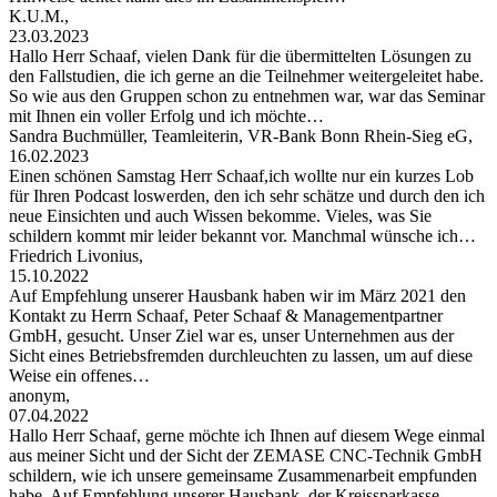
K.U.M.,
23.03.2023
Hallo Herr Schaaf, vielen Dank für die übermittelten Lösungen zu
den Fallstudien, die ich gerne an die Teilnehmer weitergeleitet habe.
So wie aus den Gruppen schon zu entnehmen war, war das Seminar
mit Ihnen ein voller Erfolg und ich möchte…
Sandra Buchmüller, Teamleiterin, VR-Bank Bonn Rhein-Sieg eG,
16.02.2023
Einen schönen Samstag Herr Schaaf,ich wollte nur ein kurzes Lob
für Ihren Podcast loswerden, den ich sehr schätze und durch den ich
neue Einsichten und auch Wissen bekomme. Vieles, was Sie
schildern kommt mir leider bekannt vor. Manchmal wünsche ich…
Friedrich Livonius,
15.10.2022
Auf Empfehlung unserer Hausbank haben wir im März 2021 den
Kontakt zu Herrn Schaaf, Peter Schaaf & Managementpartner
GmbH, gesucht. Unser Ziel war es, unser Unternehmen aus der
Sicht eines Betriebsfremden durchleuchten zu lassen, um auf diese
Weise ein offenes…
anonym,
07.04.2022
Hallo Herr Schaaf, gerne möchte ich Ihnen auf diesem Wege einmal
aus meiner Sicht und der Sicht der ZEMASE CNC-Technik GmbH
schildern, wie ich unsere gemeinsame Zusammenarbeit empfunden
habe. Auf Empfehlung unserer Hausbank, der Kreissparkasse