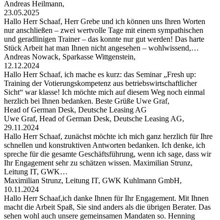
Andreas Heilmann,
23.05.2025
Hallo Herr Schaaf, Herr Grebe und ich können uns Ihren Worten
nur anschließen – zwei wertvolle Tage mit einem sympathischen
und geradlinigen Trainer – das konnte nur gut werden! Das harte
Stück Arbeit hat man Ihnen nicht angesehen – wohlwissend,…
Andreas Nowack, Sparkasse Wittgenstein,
12.12.2024
Hallo Herr Schaaf, ich mache es kurz: das Seminar „Fresh up:
Training der Votierungskompetenz aus betriebswirtschaftlicher
Sicht“ war klasse! Ich möchte mich auf diesem Weg noch einmal
herzlich bei Ihnen bedanken. Beste Grüße Uwe Graf,
Head of German Desk, Deutsche Leasing AG
Uwe Graf, Head of German Desk, Deutsche Leasing AG,
29.11.2024
Hallo Herr Schaaf, zunächst möchte ich mich ganz herzlich für Ihre
schnellen und konstruktiven Antworten bedanken. Ich denke, ich
spreche für die gesamte Geschäftsführung, wenn ich sage, dass wir
Ihr Engagement sehr zu schätzen wissen. Maximilian Strunz,
Leitung IT, GWK…
Maximilian Strunz, Leitung IT, GWK Kuhlmann GmbH,
10.11.2024
Hallo Herr Schaaf,ich danke Ihnen für Ihr Engagement. Mit Ihnen
macht die Arbeit Spaß, Sie sind anders als die übrigen Berater. Das
sehen wohl auch unsere gemeinsamen Mandaten so. Henning