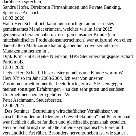
darüber zu sprechen,…
Sandra Hofer, Direktorin Firmenkunden und Private Banking,
Sparkasse Ansbach,
16.03.2026
Hallo Herr Schaaf, ich kann mich noch gut an unser erstes
gemeinsames Mandat erinnern, welches wir im Jahr 2015
gemeinsam beraten haben. Unser gemeinsamer Kunde (ein
mittelständisches Produktionsunternehmen) war aufgrund von einer
dauerhaften Marktzurückhaltung, aber auch diverser interner
Managementthemen in…
Dipl.-Kfm. / StB. Heike Niemann, HPS Steuerberatungsgesellschaft
PartGmbB,
12.01.2026
Lieber Herr Schaaf, Unser erster gemeinsame Kunde war m.W.
Herr XY so im Jahr 2003/2004. Ich war von unserer
Zusammenarbeit immer tief beeindruckt, zumal Sie – entgegen
meinen sonstigen Erfahrungen – zu den sehr guten und seriösen
Unternehmensberatern gehören. Wir…
Peter Aschmann, Steuerberater,
12.06.2025
„Das Seminar „Beurteilung wirtschaftlicher Verhältnisse von
Geschäftskunden und kleineren Gewerbekunden“ mit Peter Schaaf
war fachlich äußerst fundiert und gleichzeitig praxisnah gestaltet.
Herr Schaaf bringt die Inhalte auf eine sympathische, klare und
verständliche Art rüber. Besonders hervorzuheben ist, wie gut er…