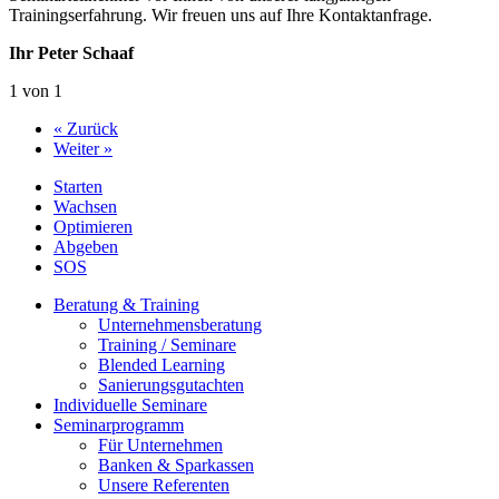
Trainingserfahrung. Wir freuen uns auf Ihre Kontaktanfrage.
Ihr Peter Schaaf
1 von 1
« Zurück
Weiter »
Starten
Wachsen
Optimieren
Abgeben
SOS
Beratung & Training
Unternehmens­beratung
Training / Seminare
Blended Learning
Sanierungs­gutachten
Individuelle Seminare
Seminarprogramm
Für Unternehmen
Banken & Sparkassen
Unsere Referenten