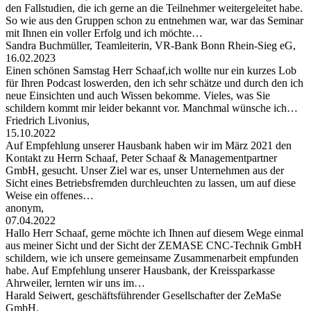
den Fallstudien, die ich gerne an die Teilnehmer weitergeleitet habe.
So wie aus den Gruppen schon zu entnehmen war, war das Seminar
mit Ihnen ein voller Erfolg und ich möchte…
Sandra Buchmüller, Teamleiterin, VR-Bank Bonn Rhein-Sieg eG,
16.02.2023
Einen schönen Samstag Herr Schaaf,ich wollte nur ein kurzes Lob
für Ihren Podcast loswerden, den ich sehr schätze und durch den ich
neue Einsichten und auch Wissen bekomme. Vieles, was Sie
schildern kommt mir leider bekannt vor. Manchmal wünsche ich…
Friedrich Livonius,
15.10.2022
Auf Empfehlung unserer Hausbank haben wir im März 2021 den
Kontakt zu Herrn Schaaf, Peter Schaaf & Managementpartner
GmbH, gesucht. Unser Ziel war es, unser Unternehmen aus der
Sicht eines Betriebsfremden durchleuchten zu lassen, um auf diese
Weise ein offenes…
anonym,
07.04.2022
Hallo Herr Schaaf, gerne möchte ich Ihnen auf diesem Wege einmal
aus meiner Sicht und der Sicht der ZEMASE CNC-Technik GmbH
schildern, wie ich unsere gemeinsame Zusammenarbeit empfunden
habe. Auf Empfehlung unserer Hausbank, der Kreissparkasse
Ahrweiler, lernten wir uns im…
Harald Seiwert, geschäftsführender Gesellschafter der ZeMaSe
GmbH,