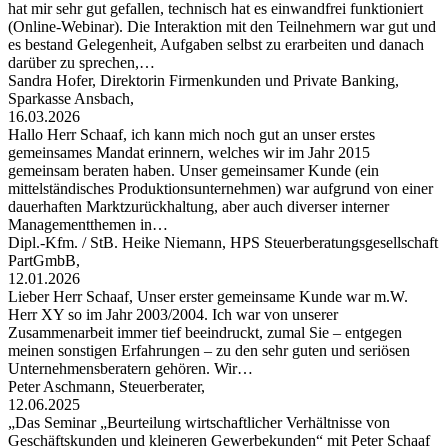
hat mir sehr gut gefallen, technisch hat es einwandfrei funktioniert
(Online-Webinar). Die Interaktion mit den Teilnehmern war gut und
es bestand Gelegenheit, Aufgaben selbst zu erarbeiten und danach
darüber zu sprechen,…
Sandra Hofer, Direktorin Firmenkunden und Private Banking,
Sparkasse Ansbach,
16.03.2026
Hallo Herr Schaaf, ich kann mich noch gut an unser erstes
gemeinsames Mandat erinnern, welches wir im Jahr 2015
gemeinsam beraten haben. Unser gemeinsamer Kunde (ein
mittelständisches Produktionsunternehmen) war aufgrund von einer
dauerhaften Marktzurückhaltung, aber auch diverser interner
Managementthemen in…
Dipl.-Kfm. / StB. Heike Niemann, HPS Steuerberatungsgesellschaft
PartGmbB,
12.01.2026
Lieber Herr Schaaf, Unser erster gemeinsame Kunde war m.W.
Herr XY so im Jahr 2003/2004. Ich war von unserer
Zusammenarbeit immer tief beeindruckt, zumal Sie – entgegen
meinen sonstigen Erfahrungen – zu den sehr guten und seriösen
Unternehmensberatern gehören. Wir…
Peter Aschmann, Steuerberater,
12.06.2025
„Das Seminar „Beurteilung wirtschaftlicher Verhältnisse von
Geschäftskunden und kleineren Gewerbekunden“ mit Peter Schaaf