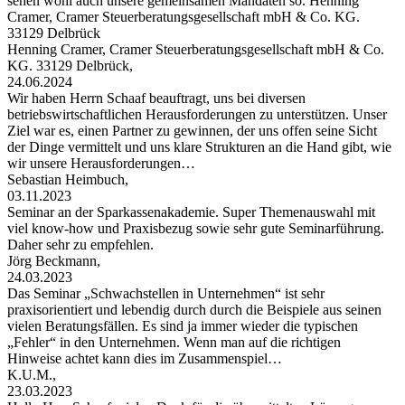
sehen wohl auch unsere gemeinsamen Mandaten so. Henning
Cramer, Cramer Steuerberatungsgesellschaft mbH & Co. KG.
33129 Delbrück
Henning Cramer, Cramer Steuerberatungsgesellschaft mbH & Co.
KG. 33129 Delbrück,
24.06.2024
Wir haben Herrn Schaaf beauftragt, uns bei diversen
betriebswirtschaftlichen Herausforderungen zu unterstützen. Unser
Ziel war es, einen Partner zu gewinnen, der uns offen seine Sicht
der Dinge vermittelt und uns klare Strukturen an die Hand gibt, wie
wir unsere Herausforderungen…
Sebastian Heimbuch,
03.11.2023
Seminar an der Sparkassenakademie. Super Themenauswahl mit
viel know-how und Praxisbezug sowie sehr gute Seminarführung.
Daher sehr zu empfehlen.
Jörg Beckmann,
24.03.2023
Das Seminar „Schwachstellen in Unternehmen“ ist sehr
praxisorientiert und lebendig durch durch die Beispiele aus seinen
vielen Beratungsfällen. Es sind ja immer wieder die typischen
„Fehler“ in den Unternehmen. Wenn man auf die richtigen
Hinweise achtet kann dies im Zusammenspiel…
K.U.M.,
23.03.2023