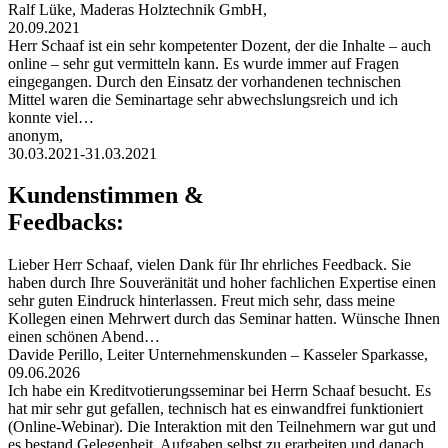
Ralf Lüke, Maderas Holztechnik GmbH,
20.09.2021
Herr Schaaf ist ein sehr kompetenter Dozent, der die Inhalte – auch
online – sehr gut vermitteln kann. Es wurde immer auf Fragen
eingegangen. Durch den Einsatz der vorhandenen technischen
Mittel waren die Seminartage sehr abwechslungsreich und ich
konnte viel…
anonym,
30.03.2021-31.03.2021
Kundenstimmen &
Feedbacks:
Lieber Herr Schaaf, vielen Dank für Ihr ehrliches Feedback. Sie
haben durch Ihre Souveränität und hoher fachlichen Expertise einen
sehr guten Eindruck hinterlassen. Freut mich sehr, dass meine
Kollegen einen Mehrwert durch das Seminar hatten. Wünsche Ihnen
einen schönen Abend…
Davide Perillo, Leiter Unternehmenskunden – Kasseler Sparkasse,
09.06.2026
Ich habe ein Kreditvotierungsseminar bei Herrn Schaaf besucht. Es
hat mir sehr gut gefallen, technisch hat es einwandfrei funktioniert
(Online-Webinar). Die Interaktion mit den Teilnehmern war gut und
es bestand Gelegenheit, Aufgaben selbst zu erarbeiten und danach