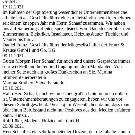
GmbH,
17.11.2021
Im Rahmen der Optimierung wesentlicher Unternehmensbereiche
arbeite ich als Geschäftsführer eines mittelständischen Unternehmen
seit einem knappen Jahr mit Herrn Schaaf zusammen. Wir haben
uns auf Sanierungsarbeiten spezialisiert. Vom Dachdecker über den
Zimmermann, Elektriker, Installateur, Heizungsbauer, Tischler und
Maurer bis hin…
Daniel Franz, Geschäftsführender Mitgesellschafter der Franz &
Krause GmbH und Co. KG,
09.11.2021
Guten Morgen Herr Schaaf, für mich sind unsere Gespräche immer
sehr wertvoll und helfen im Umgang mit dem Mandanten. Von
meiner Seite auch ein großes Dankeschön an Sie. Martina
StrubertSteuerberaterin
Martina Strubert, Steuerberaterin,
15.10.2021
Hallo Herr Schaaf, auch wenn es bei großen Unternehmen üblich
ist, Unternehmensberatungen zu engagieren, haben wir uns vor
diesem Schritt gescheut. Dies lag im Wesentlichen daran, dass man
über Ihren Berufsstand nicht nur Positives aus den Medien erfahren
kann. Hinzu…
Ralf Lüke, Maderas Holztechnik GmbH,
20.09.2021
Herr Schaaf ist ein sehr kompetenter Dozent, der die Inhalte – auch