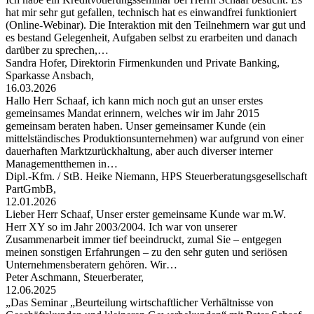
hat mir sehr gut gefallen, technisch hat es einwandfrei funktioniert
(Online-Webinar). Die Interaktion mit den Teilnehmern war gut und
es bestand Gelegenheit, Aufgaben selbst zu erarbeiten und danach
darüber zu sprechen,…
Sandra Hofer, Direktorin Firmenkunden und Private Banking,
Sparkasse Ansbach,
16.03.2026
Hallo Herr Schaaf, ich kann mich noch gut an unser erstes
gemeinsames Mandat erinnern, welches wir im Jahr 2015
gemeinsam beraten haben. Unser gemeinsamer Kunde (ein
mittelständisches Produktionsunternehmen) war aufgrund von einer
dauerhaften Marktzurückhaltung, aber auch diverser interner
Managementthemen in…
Dipl.-Kfm. / StB. Heike Niemann, HPS Steuerberatungsgesellschaft
PartGmbB,
12.01.2026
Lieber Herr Schaaf, Unser erster gemeinsame Kunde war m.W.
Herr XY so im Jahr 2003/2004. Ich war von unserer
Zusammenarbeit immer tief beeindruckt, zumal Sie – entgegen
meinen sonstigen Erfahrungen – zu den sehr guten und seriösen
Unternehmensberatern gehören. Wir…
Peter Aschmann, Steuerberater,
12.06.2025
„Das Seminar „Beurteilung wirtschaftlicher Verhältnisse von