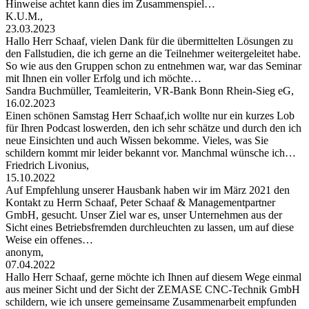
Hinweise achtet kann dies im Zusammenspiel…
K.U.M.,
23.03.2023
Hallo Herr Schaaf, vielen Dank für die übermittelten Lösungen zu
den Fallstudien, die ich gerne an die Teilnehmer weitergeleitet habe.
So wie aus den Gruppen schon zu entnehmen war, war das Seminar
mit Ihnen ein voller Erfolg und ich möchte…
Sandra Buchmüller, Teamleiterin, VR-Bank Bonn Rhein-Sieg eG,
16.02.2023
Einen schönen Samstag Herr Schaaf,ich wollte nur ein kurzes Lob
für Ihren Podcast loswerden, den ich sehr schätze und durch den ich
neue Einsichten und auch Wissen bekomme. Vieles, was Sie
schildern kommt mir leider bekannt vor. Manchmal wünsche ich…
Friedrich Livonius,
15.10.2022
Auf Empfehlung unserer Hausbank haben wir im März 2021 den
Kontakt zu Herrn Schaaf, Peter Schaaf & Managementpartner
GmbH, gesucht. Unser Ziel war es, unser Unternehmen aus der
Sicht eines Betriebsfremden durchleuchten zu lassen, um auf diese
Weise ein offenes…
anonym,
07.04.2022
Hallo Herr Schaaf, gerne möchte ich Ihnen auf diesem Wege einmal
aus meiner Sicht und der Sicht der ZEMASE CNC-Technik GmbH
schildern, wie ich unsere gemeinsame Zusammenarbeit empfunden