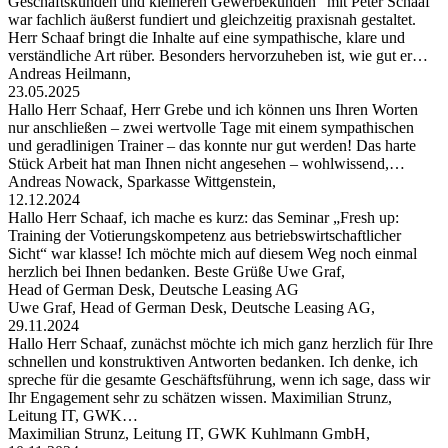
Geschäftskunden und kleineren Gewerbekunden“ mit Peter Schaaf
war fachlich äußerst fundiert und gleichzeitig praxisnah gestaltet.
Herr Schaaf bringt die Inhalte auf eine sympathische, klare und
verständliche Art rüber. Besonders hervorzuheben ist, wie gut er…
Andreas Heilmann,
23.05.2025
Hallo Herr Schaaf, Herr Grebe und ich können uns Ihren Worten
nur anschließen – zwei wertvolle Tage mit einem sympathischen
und geradlinigen Trainer – das konnte nur gut werden! Das harte
Stück Arbeit hat man Ihnen nicht angesehen – wohlwissend,…
Andreas Nowack, Sparkasse Wittgenstein,
12.12.2024
Hallo Herr Schaaf, ich mache es kurz: das Seminar „Fresh up:
Training der Votierungskompetenz aus betriebswirtschaftlicher
Sicht“ war klasse! Ich möchte mich auf diesem Weg noch einmal
herzlich bei Ihnen bedanken. Beste Grüße Uwe Graf,
Head of German Desk, Deutsche Leasing AG
Uwe Graf, Head of German Desk, Deutsche Leasing AG,
29.11.2024
Hallo Herr Schaaf, zunächst möchte ich mich ganz herzlich für Ihre
schnellen und konstruktiven Antworten bedanken. Ich denke, ich
spreche für die gesamte Geschäftsführung, wenn ich sage, dass wir
Ihr Engagement sehr zu schätzen wissen. Maximilian Strunz,
Leitung IT, GWK…
Maximilian Strunz, Leitung IT, GWK Kuhlmann GmbH,