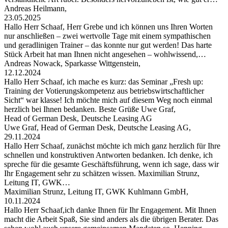
Andreas Heilmann,
23.05.2025
Hallo Herr Schaaf, Herr Grebe und ich können uns Ihren Worten
nur anschließen – zwei wertvolle Tage mit einem sympathischen
und geradlinigen Trainer – das konnte nur gut werden! Das harte
Stück Arbeit hat man Ihnen nicht angesehen – wohlwissend,…
Andreas Nowack, Sparkasse Wittgenstein,
12.12.2024
Hallo Herr Schaaf, ich mache es kurz: das Seminar „Fresh up:
Training der Votierungskompetenz aus betriebswirtschaftlicher
Sicht“ war klasse! Ich möchte mich auf diesem Weg noch einmal
herzlich bei Ihnen bedanken. Beste Grüße Uwe Graf,
Head of German Desk, Deutsche Leasing AG
Uwe Graf, Head of German Desk, Deutsche Leasing AG,
29.11.2024
Hallo Herr Schaaf, zunächst möchte ich mich ganz herzlich für Ihre
schnellen und konstruktiven Antworten bedanken. Ich denke, ich
spreche für die gesamte Geschäftsführung, wenn ich sage, dass wir
Ihr Engagement sehr zu schätzen wissen. Maximilian Strunz,
Leitung IT, GWK…
Maximilian Strunz, Leitung IT, GWK Kuhlmann GmbH,
10.11.2024
Hallo Herr Schaaf,ich danke Ihnen für Ihr Engagement. Mit Ihnen
macht die Arbeit Spaß, Sie sind anders als die übrigen Berater. Das