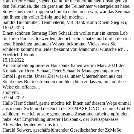
Hallo Herr Schaaf, vielen Dank für die übermittelten Lösungen zu
den Fallstudien, die ich gerne an die Teilnehmer weitergeleitet habe.
So wie aus den Gruppen schon zu entnehmen war, war das Seminar
mit Ihnen ein voller Erfolg und ich möchte…
Sandra Buchmüller, Teamleiterin, VR-Bank Bonn Rhein-Sieg eG,
16.02.2023
Einen schönen Samstag Herr Schaaf,ich wollte nur ein kurzes Lob
für Ihren Podcast loswerden, den ich sehr schätze und durch den ich
neue Einsichten und auch Wissen bekomme. Vieles, was Sie
schildern kommt mir leider bekannt vor. Manchmal wünsche ich…
Friedrich Livonius,
15.10.2022
Auf Empfehlung unserer Hausbank haben wir im März 2021 den
Kontakt zu Herrn Schaaf, Peter Schaaf & Managementpartner
GmbH, gesucht. Unser Ziel war es, unser Unternehmen aus der
Sicht eines Betriebsfremden durchleuchten zu lassen, um auf diese
Weise ein offenes…
anonym,
07.04.2022
Hallo Herr Schaaf, gerne möchte ich Ihnen auf diesem Wege einmal
aus meiner Sicht und der Sicht der ZEMASE CNC-Technik GmbH
schildern, wie ich unsere gemeinsame Zusammenarbeit empfunden
habe. Auf Empfehlung unserer Hausbank, der Kreissparkasse
Ahrweiler, lernten wir uns im…
Harald Seiwert, geschäftsführender Gesellschafter der ZeMaSe