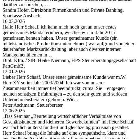
darüber zu sprechen,…
Sandra Hofer, Direktorin Firmenkunden und Private Banking,
Sparkasse Ansbach,
16.03.2026
Hallo Herr Schaaf, ich kann mich noch gut an unser erstes
gemeinsames Mandat erinnern, welches wir im Jahr 2015
gemeinsam beraten haben. Unser gemeinsamer Kunde (ein
mittelständisches Produktionsunternehmen) war aufgrund von einer
dauerhaften Marktzurückhaltung, aber auch diverser interner
Managementthemen in…
Dipl.-Kfm. / StB. Heike Niemann, HPS Steuerberatungsgesellschaft
PartGmbB,
12.01.2026
Lieber Herr Schaaf, Unser erster gemeinsame Kunde war m.W.
Herr XY so im Jahr 2003/2004. Ich war von unserer
Zusammenarbeit immer tief beeindruckt, zumal Sie – entgegen
meinen sonstigen Erfahrungen – zu den sehr guten und seriösen
Unternehmensberatern gehören. Wir…
Peter Aschmann, Steuerberater,
12.06.2025
„Das Seminar „Beurteilung wirtschaftlicher Verhältnisse von
Geschäftskunden und kleineren Gewerbekunden“ mit Peter Schaaf
war fachlich äußerst fundiert und gleichzeitig praxisnah gestaltet.
Herr Schaaf bringt die Inhalte auf eine sympathische, klare und
verständliche Art rüber. Besonders hervorzuheben ist, wie gut er…