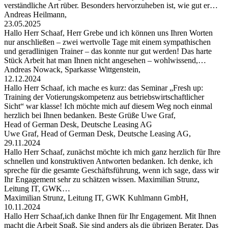
verständliche Art rüber. Besonders hervorzuheben ist, wie gut er…
Andreas Heilmann,
23.05.2025
Hallo Herr Schaaf, Herr Grebe und ich können uns Ihren Worten
nur anschließen – zwei wertvolle Tage mit einem sympathischen
und geradlinigen Trainer – das konnte nur gut werden! Das harte
Stück Arbeit hat man Ihnen nicht angesehen – wohlwissend,…
Andreas Nowack, Sparkasse Wittgenstein,
12.12.2024
Hallo Herr Schaaf, ich mache es kurz: das Seminar „Fresh up:
Training der Votierungskompetenz aus betriebswirtschaftlicher
Sicht“ war klasse! Ich möchte mich auf diesem Weg noch einmal
herzlich bei Ihnen bedanken. Beste Grüße Uwe Graf,
Head of German Desk, Deutsche Leasing AG
Uwe Graf, Head of German Desk, Deutsche Leasing AG,
29.11.2024
Hallo Herr Schaaf, zunächst möchte ich mich ganz herzlich für Ihre
schnellen und konstruktiven Antworten bedanken. Ich denke, ich
spreche für die gesamte Geschäftsführung, wenn ich sage, dass wir
Ihr Engagement sehr zu schätzen wissen. Maximilian Strunz,
Leitung IT, GWK…
Maximilian Strunz, Leitung IT, GWK Kuhlmann GmbH,
10.11.2024
Hallo Herr Schaaf,ich danke Ihnen für Ihr Engagement. Mit Ihnen
macht die Arbeit Spaß, Sie sind anders als die übrigen Berater. Das