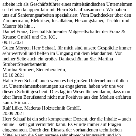
arbeite ich als Geschäftsführer eines mittelständischen Unternehmen
seit einem knappen Jahr mit Herrn Schaaf zusammen. Wir haben
uns auf Sanierungsarbeiten spezialisiert. Vom Dachdecker über den
Zimmermann, Elektriker, Installateur, Heizungsbauer, Tischler und
Maurer bis hin…
Daniel Franz, Geschäftsführender Mitgesellschafter der Franz &
Krause GmbH und Co. KG,
09.11.2021
Guten Morgen Herr Schaaf, für mich sind unsere Gespräche immer
sehr wertvoll und helfen im Umgang mit dem Mandanten. Von
meiner Seite auch ein großes Dankeschön an Sie. Martina
StrubertSteuerberaterin
Martina Strubert, Steuerberaterin,
15.10.2021
Hallo Herr Schaaf, auch wenn es bei großen Unternehmen üblich
ist, Unternehmensberatungen zu engagieren, haben wir uns vor
diesem Schritt gescheut. Dies lag im Wesentlichen daran, dass man
über Ihren Berufsstand nicht nur Positives aus den Medien erfahren
kann. Hinzu…
Ralf Lüke, Maderas Holztechnik GmbH,
20.09.2021
Herr Schaaf ist ein sehr kompetenter Dozent, der die Inhalte – auch
online – sehr gut vermitteln kann. Es wurde immer auf Fragen
eingegangen. Durch den Einsatz der vorhandenen technischen
Mittel waren die Seminartage sehr abwechslungsreich und ich