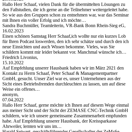
Hallo Herr Schaaf, vielen Dank für die übermittelten Lösungen zu
den Fallstudien, die ich gerne an die Teilnehmer weitergeleitet habe.
So wie aus den Gruppen schon zu entnehmen war, war das Seminar
mit Ihnen ein voller Erfolg und ich möchte…
Sandra Buchmüller, Teamleiterin, VR-Bank Bonn Rhein-Sieg eG,
16.02.2023
Einen schönen Samstag Herr Schaaf,ich wollte nur ein kurzes Lob
für Ihren Podcast loswerden, den ich sehr schätze und durch den ich
neue Einsichten und auch Wissen bekomme. Vieles, was Sie
schildern kommt mir leider bekannt vor. Manchmal wünsche ich…
Friedrich Livonius,
15.10.2022
Auf Empfehlung unserer Hausbank haben wir im März 2021 den
Kontakt zu Herrn Schaaf, Peter Schaaf & Managementpartner
GmbH, gesucht. Unser Ziel war es, unser Unternehmen aus der
Sicht eines Betriebsfremden durchleuchten zu lassen, um auf diese
Weise ein offenes…
anonym,
07.04.2022
Hallo Herr Schaaf, gerne möchte ich Ihnen auf diesem Wege einmal
aus meiner Sicht und der Sicht der ZEMASE CNC-Technik GmbH
schildern, wie ich unsere gemeinsame Zusammenarbeit empfunden
habe. Auf Empfehlung unserer Hausbank, der Kreissparkasse
Ahrweiler, lernten wir uns im…
Harald Seiwert, geschäftsführender Gesellschafter der ZeMaSe