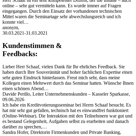
Herr Schaaf ist ein sehr kompetenter Dozent, der die Inhalte – auch
online – sehr gut vermitteln kann. Es wurde immer auf Fragen
eingegangen. Durch den Einsatz der vorhandenen technischen
Mittel waren die Seminartage sehr abwechslungsreich und ich
konnte viel…
anonym,
30.03.2021-31.03.2021
Kundenstimmen &
Feedbacks:
Lieber Herr Schaaf, vielen Dank für Ihr ehrliches Feedback. Sie
haben durch Ihre Souveränität und hoher fachlichen Expertise einen
sehr guten Eindruck hinterlassen. Freut mich sehr, dass meine
Kollegen einen Mehrwert durch das Seminar hatten. Wünsche Ihnen
einen schönen Abend…
Davide Perillo, Leiter Unternehmenskunden – Kasseler Sparkasse,
09.06.2026
Ich habe ein Kreditvotierungsseminar bei Herrn Schaaf besucht. Es
hat mir sehr gut gefallen, technisch hat es einwandfrei funktioniert
(Online-Webinar). Die Interaktion mit den Teilnehmern war gut und
es bestand Gelegenheit, Aufgaben selbst zu erarbeiten und danach
darüber zu sprechen,…
Sandra Hofer, Direktorin Firmenkunden und Private Banking,