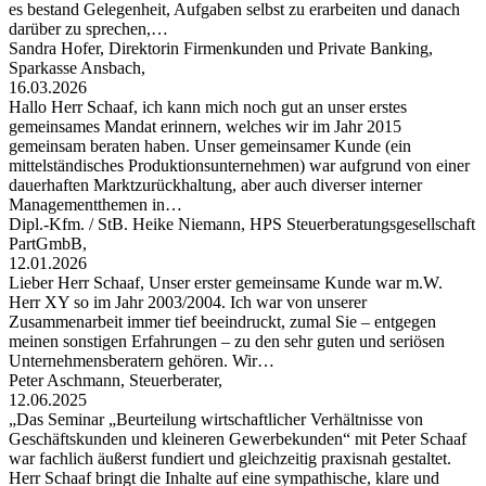
es bestand Gelegenheit, Aufgaben selbst zu erarbeiten und danach
darüber zu sprechen,…
Sandra Hofer, Direktorin Firmenkunden und Private Banking,
Sparkasse Ansbach,
16.03.2026
Hallo Herr Schaaf, ich kann mich noch gut an unser erstes
gemeinsames Mandat erinnern, welches wir im Jahr 2015
gemeinsam beraten haben. Unser gemeinsamer Kunde (ein
mittelständisches Produktionsunternehmen) war aufgrund von einer
dauerhaften Marktzurückhaltung, aber auch diverser interner
Managementthemen in…
Dipl.-Kfm. / StB. Heike Niemann, HPS Steuerberatungsgesellschaft
PartGmbB,
12.01.2026
Lieber Herr Schaaf, Unser erster gemeinsame Kunde war m.W.
Herr XY so im Jahr 2003/2004. Ich war von unserer
Zusammenarbeit immer tief beeindruckt, zumal Sie – entgegen
meinen sonstigen Erfahrungen – zu den sehr guten und seriösen
Unternehmensberatern gehören. Wir…
Peter Aschmann, Steuerberater,
12.06.2025
„Das Seminar „Beurteilung wirtschaftlicher Verhältnisse von
Geschäftskunden und kleineren Gewerbekunden“ mit Peter Schaaf
war fachlich äußerst fundiert und gleichzeitig praxisnah gestaltet.
Herr Schaaf bringt die Inhalte auf eine sympathische, klare und