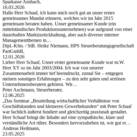
Sparkasse Ansbach,
16.03.2026
Hallo Herr Schaaf, ich kann mich noch gut an unser erstes
gemeinsames Mandat erinnern, welches wir im Jahr 2015
gemeinsam beraten haben. Unser gemeinsamer Kunde (ein
mittelständisches Produktionsunternehmen) war aufgrund von einer
dauerhaften Marktzurückhaltung, aber auch diverser interner
Managementthemen in…
Dipl.-Kfm. / StB. Heike Niemann, HPS Steuerberatungsgesellschaft
PartGmbB,
12.01.2026
Lieber Herr Schaaf, Unser erster gemeinsame Kunde war m.W.
Herr XY so im Jahr 2003/2004. Ich war von unserer
Zusammenarbeit immer tief beeindruckt, zumal Sie – entgegen
meinen sonstigen Erfahrungen – zu den sehr guten und seriösen
Unternehmensberatern gehören. Wir…
Peter Aschmann, Steuerberater,
12.06.2025
„Das Seminar „Beurteilung wirtschaftlicher Verhältnisse von
Geschäftskunden und kleineren Gewerbekunden“ mit Peter Schaaf
war fachlich äußerst fundiert und gleichzeitig praxisnah gestaltet.
Herr Schaaf bringt die Inhalte auf eine sympathische, klare und
verständliche Art rüber. Besonders hervorzuheben ist, wie gut er…
Andreas Heilmann,
23.05.2025