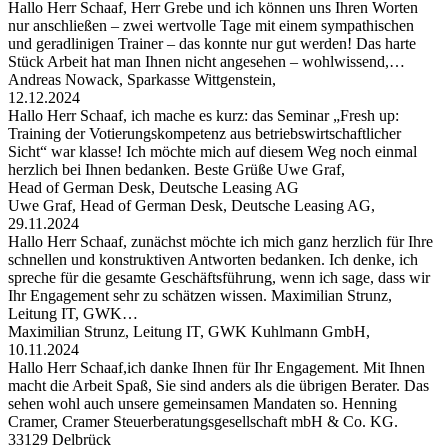
Hallo Herr Schaaf, Herr Grebe und ich können uns Ihren Worten
nur anschließen – zwei wertvolle Tage mit einem sympathischen
und geradlinigen Trainer – das konnte nur gut werden! Das harte
Stück Arbeit hat man Ihnen nicht angesehen – wohlwissend,…
Andreas Nowack, Sparkasse Wittgenstein,
12.12.2024
Hallo Herr Schaaf, ich mache es kurz: das Seminar „Fresh up:
Training der Votierungskompetenz aus betriebswirtschaftlicher
Sicht“ war klasse! Ich möchte mich auf diesem Weg noch einmal
herzlich bei Ihnen bedanken. Beste Grüße Uwe Graf,
Head of German Desk, Deutsche Leasing AG
Uwe Graf, Head of German Desk, Deutsche Leasing AG,
29.11.2024
Hallo Herr Schaaf, zunächst möchte ich mich ganz herzlich für Ihre
schnellen und konstruktiven Antworten bedanken. Ich denke, ich
spreche für die gesamte Geschäftsführung, wenn ich sage, dass wir
Ihr Engagement sehr zu schätzen wissen. Maximilian Strunz,
Leitung IT, GWK…
Maximilian Strunz, Leitung IT, GWK Kuhlmann GmbH,
10.11.2024
Hallo Herr Schaaf,ich danke Ihnen für Ihr Engagement. Mit Ihnen
macht die Arbeit Spaß, Sie sind anders als die übrigen Berater. Das
sehen wohl auch unsere gemeinsamen Mandaten so. Henning
Cramer, Cramer Steuerberatungsgesellschaft mbH & Co. KG.
33129 Delbrück