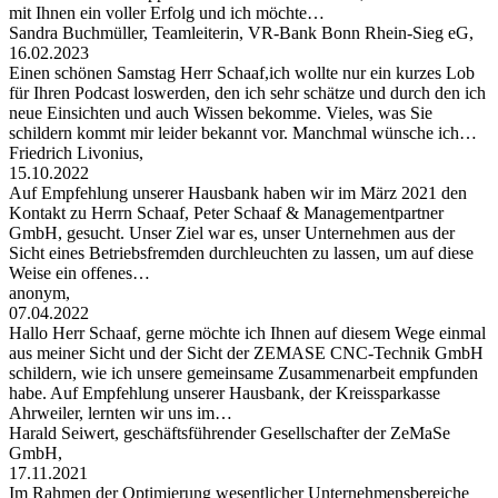
mit Ihnen ein voller Erfolg und ich möchte…
Sandra Buchmüller, Teamleiterin, VR-Bank Bonn Rhein-Sieg eG,
16.02.2023
Einen schönen Samstag Herr Schaaf,ich wollte nur ein kurzes Lob
für Ihren Podcast loswerden, den ich sehr schätze und durch den ich
neue Einsichten und auch Wissen bekomme. Vieles, was Sie
schildern kommt mir leider bekannt vor. Manchmal wünsche ich…
Friedrich Livonius,
15.10.2022
Auf Empfehlung unserer Hausbank haben wir im März 2021 den
Kontakt zu Herrn Schaaf, Peter Schaaf & Managementpartner
GmbH, gesucht. Unser Ziel war es, unser Unternehmen aus der
Sicht eines Betriebsfremden durchleuchten zu lassen, um auf diese
Weise ein offenes…
anonym,
07.04.2022
Hallo Herr Schaaf, gerne möchte ich Ihnen auf diesem Wege einmal
aus meiner Sicht und der Sicht der ZEMASE CNC-Technik GmbH
schildern, wie ich unsere gemeinsame Zusammenarbeit empfunden
habe. Auf Empfehlung unserer Hausbank, der Kreissparkasse
Ahrweiler, lernten wir uns im…
Harald Seiwert, geschäftsführender Gesellschafter der ZeMaSe
GmbH,
17.11.2021
Im Rahmen der Optimierung wesentlicher Unternehmensbereiche