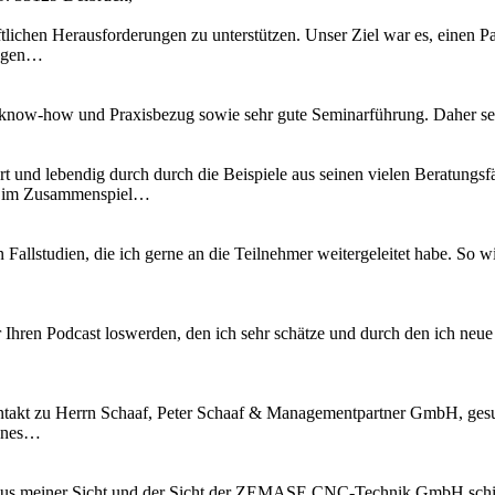
tlichen Herausforderungen zu unterstützen. Unser Ziel war es, einen Pa
ungen…
know-how und Praxisbezug sowie sehr gute Seminarführung. Daher se
t und lebendig durch durch die Beispiele aus seinen vielen Beratungsfä
es im Zusammenspiel…
n Fallstudien, die ich gerne an die Teilnehmer weitergeleitet habe. S
 Ihren Podcast loswerden, den ich sehr schätze und durch den ich neu
kt zu Herrn Schaaf, Peter Schaaf & Managementpartner GmbH, gesucht
fenes…
l aus meiner Sicht und der Sicht der ZEMASE CNC-Technik GmbH schi