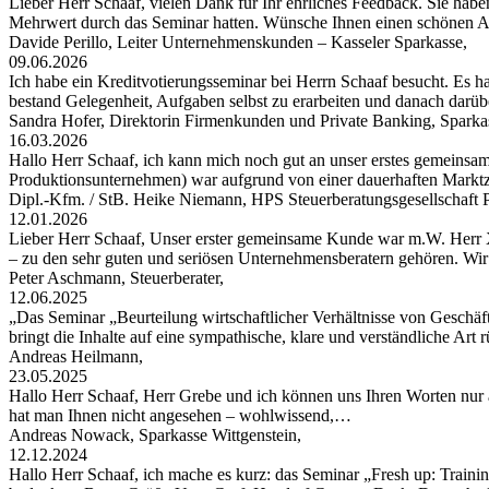
Lieber Herr Schaaf, vielen Dank für Ihr ehrliches Feedback. Sie habe
Mehrwert durch das Seminar hatten. Wünsche Ihnen einen schönen
Davide Perillo, Leiter Unternehmenskunden – Kasseler Sparkasse,
09.06.2026
Ich habe ein Kreditvotierungsseminar bei Herrn Schaaf besucht. Es hat
bestand Gelegenheit, Aufgaben selbst zu erarbeiten und danach darü
Sandra Hofer, Direktorin Firmenkunden und Private Banking, Spark
16.03.2026
Hallo Herr Schaaf, ich kann mich noch gut an unser erstes gemeinsa
Produktionsunternehmen) war aufgrund von einer dauerhaften Markt
Dipl.-Kfm. / StB. Heike Niemann, HPS Steuerberatungsgesellschaf
12.01.2026
Lieber Herr Schaaf, Unser erster gemeinsame Kunde war m.W. Herr X
– zu den sehr guten und seriösen Unternehmensberatern gehören. W
Peter Aschmann, Steuerberater,
12.06.2025
„Das Seminar „Beurteilung wirtschaftlicher Verhältnisse von Geschäft
bringt die Inhalte auf eine sympathische, klare und verständliche Art
Andreas Heilmann,
23.05.2025
Hallo Herr Schaaf, Herr Grebe und ich können uns Ihren Worten nur 
hat man Ihnen nicht angesehen – wohlwissend,…
Andreas Nowack, Sparkasse Wittgenstein,
12.12.2024
Hallo Herr Schaaf, ich mache es kurz: das Seminar „Fresh up: Traini