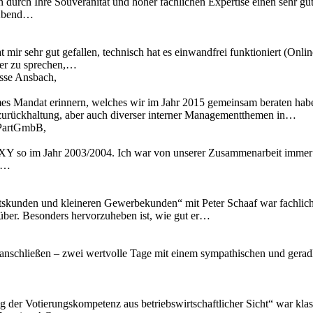
n durch Ihre Souveränität und hoher fachlichen Expertise einen sehr gu
 Abend…
 mir sehr gut gefallen, technisch hat es einwandfrei funktioniert (Onl
ber zu sprechen,…
asse Ansbach,
mes Mandat erinnern, welches wir im Jahr 2015 gemeinsam beraten hab
zurückhaltung, aber auch diverser interner Managementthemen in…
t PartGmbB,
Y so im Jahr 2003/2004. Ich war von unserer Zusammenarbeit immer t
ir…
skunden und kleineren Gewerbekunden“ mit Peter Schaaf war fachlich äu
 rüber. Besonders hervorzuheben ist, wie gut er…
anschließen – zwei wertvolle Tage mit einem sympathischen und geradli
ng der Votierungskompetenz aus betriebswirtschaftlicher Sicht“ war kl