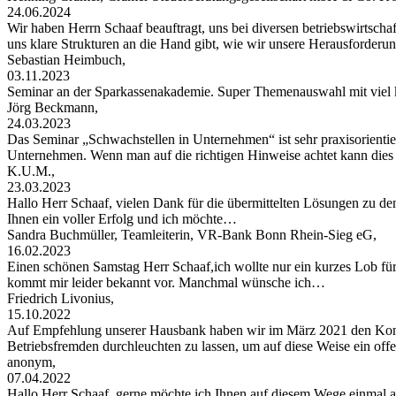
24.06.2024
Wir haben Herrn Schaaf beauftragt, uns bei diversen betriebswirtschaf
uns klare Strukturen an die Hand gibt, wie wir unsere Herausforder
Sebastian Heimbuch,
03.11.2023
Seminar an der Sparkassenakademie. Super Themenauswahl mit viel 
Jörg Beckmann,
24.03.2023
Das Seminar „Schwachstellen in Unternehmen“ ist sehr praxisorientier
Unternehmen. Wenn man auf die richtigen Hinweise achtet kann di
K.U.M.,
23.03.2023
Hallo Herr Schaaf, vielen Dank für die übermittelten Lösungen zu de
Ihnen ein voller Erfolg und ich möchte…
Sandra Buchmüller, Teamleiterin, VR-Bank Bonn Rhein-Sieg eG,
16.02.2023
Einen schönen Samstag Herr Schaaf,ich wollte nur ein kurzes Lob für
kommt mir leider bekannt vor. Manchmal wünsche ich…
Friedrich Livonius,
15.10.2022
Auf Empfehlung unserer Hausbank haben wir im März 2021 den Konta
Betriebsfremden durchleuchten zu lassen, um auf diese Weise ein of
anonym,
07.04.2022
Hallo Herr Schaaf, gerne möchte ich Ihnen auf diesem Wege einma