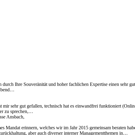
n durch Ihre Souveränität und hoher fachlichen Expertise einen sehr gu
 Abend…
 mir sehr gut gefallen, technisch hat es einwandfrei funktioniert (Onl
ber zu sprechen,…
asse Ansbach,
mes Mandat erinnern, welches wir im Jahr 2015 gemeinsam beraten hab
zurückhaltung, aber auch diverser interner Managementthemen in…