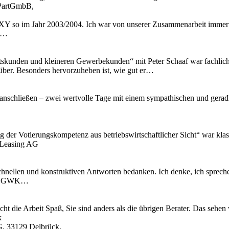
t PartGmbB,
Y so im Jahr 2003/2004. Ich war von unserer Zusammenarbeit immer t
ir…
skunden und kleineren Gewerbekunden“ mit Peter Schaaf war fachlich äu
 rüber. Besonders hervorzuheben ist, wie gut er…
anschließen – zwei wertvolle Tage mit einem sympathischen und geradli
ng der Votierungskompetenz aus betriebswirtschaftlicher Sicht“ war kl
 Leasing AG
chnellen und konstruktiven Antworten bedanken. Ich denke, ich spreche
 IT, GWK…
cht die Arbeit Spaß, Sie sind anders als die übrigen Berater. Das se
k
G. 33129 Delbrück,