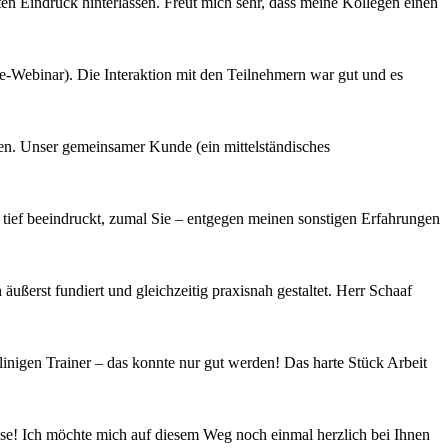
ten Eindruck hinterlassen. Freut mich sehr, dass meine Kollegen einen
ine-Webinar). Die Interaktion mit den Teilnehmern war gut und es
en. Unser gemeinsamer Kunde (ein mittelständisches
ief beeindruckt, zumal Sie – entgegen meinen sonstigen Erfahrungen
ßerst fundiert und gleichzeitig praxisnah gestaltet. Herr Schaaf
nigen Trainer – das konnte nur gut werden! Das harte Stück Arbeit
asse! Ich möchte mich auf diesem Weg noch einmal herzlich bei Ihnen