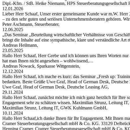
Dipl.-Kfm. / StB. Heike Niemann, HPS Steuerberatungsgesellschaf
12.01.2026
Lieber Herr Schaaf, Unser erster gemeinsame Kunde war m.W. Herr X
– zu den sehr guten und seriösen Unternehmensberatern gehören. W
Peter Aschmann, Steuerberater,
12.06.2025
„Das Seminar „Beurteilung wirtschaftlicher Verhältnisse von Geschäft
bringt die Inhalte auf eine sympathische, klare und verständliche Art
Andreas Heilmann,
23.05.2025
Hallo Herr Schaaf, Herr Grebe und ich können uns Ihren Worten nur 
hat man Ihnen nicht angesehen – wohlwissend,…
Andreas Nowack, Sparkasse Wittgenstein,
12.12.2024
Hallo Herr Schaaf, ich mache es kurz: das Seminar „Fresh up: Traini
bedanken. Beste Grüße Uwe Graf, Head of German Desk, Deutsche
Uwe Graf, Head of German Desk, Deutsche Leasing AG,
29.11.2024
Hallo Herr Schaaf, zunächst möchte ich mich ganz herzlich für Ihre s
Engagement sehr zu schätzen wissen. Maximilian Strunz, Leitung
Maximilian Strunz, Leitung IT, GWK Kuhlmann GmbH,
10.11.2024
Hallo Herr Schaaf,ich danke Ihnen für Ihr Engagement. Mit Ihnen ma
Cramer Steuerberatungsgesellschaft mbH & Co. KG. 33129 Delbrüc
Henning Cramer, Cramer Steuerberatungsgesellschaft mbH & Co. K