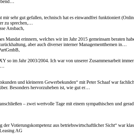
 Abend…
 mir sehr gut gefallen, technisch hat es einwandfrei funktioniert (Onl
ber zu sprechen,…
asse Ansbach,
mes Mandat erinnern, welches wir im Jahr 2015 gemeinsam beraten hab
zurückhaltung, aber auch diverser interner Managementthemen in…
t PartGmbB,
Y so im Jahr 2003/2004. Ich war von unserer Zusammenarbeit immer t
ir…
skunden und kleineren Gewerbekunden“ mit Peter Schaaf war fachlich äu
 rüber. Besonders hervorzuheben ist, wie gut er…
anschließen – zwei wertvolle Tage mit einem sympathischen und geradli
ng der Votierungskompetenz aus betriebswirtschaftlicher Sicht“ war kl
 Leasing AG