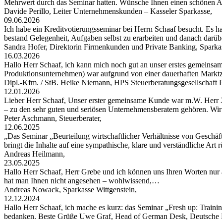
Mehrwert durch das Seminar hatten. Wünsche Ihnen einen schönen
Davide Perillo, Leiter Unternehmenskunden – Kasseler Sparkasse,
09.06.2026
Ich habe ein Kreditvotierungsseminar bei Herrn Schaaf besucht. Es hat
bestand Gelegenheit, Aufgaben selbst zu erarbeiten und danach darü
Sandra Hofer, Direktorin Firmenkunden und Private Banking, Spark
16.03.2026
Hallo Herr Schaaf, ich kann mich noch gut an unser erstes gemeinsa
Produktionsunternehmen) war aufgrund von einer dauerhaften Markt
Dipl.-Kfm. / StB. Heike Niemann, HPS Steuerberatungsgesellschaf
12.01.2026
Lieber Herr Schaaf, Unser erster gemeinsame Kunde war m.W. Herr X
– zu den sehr guten und seriösen Unternehmensberatern gehören. W
Peter Aschmann, Steuerberater,
12.06.2025
„Das Seminar „Beurteilung wirtschaftlicher Verhältnisse von Geschäft
bringt die Inhalte auf eine sympathische, klare und verständliche Art
Andreas Heilmann,
23.05.2025
Hallo Herr Schaaf, Herr Grebe und ich können uns Ihren Worten nur 
hat man Ihnen nicht angesehen – wohlwissend,…
Andreas Nowack, Sparkasse Wittgenstein,
12.12.2024
Hallo Herr Schaaf, ich mache es kurz: das Seminar „Fresh up: Traini
bedanken. Beste Grüße Uwe Graf, Head of German Desk, Deutsche