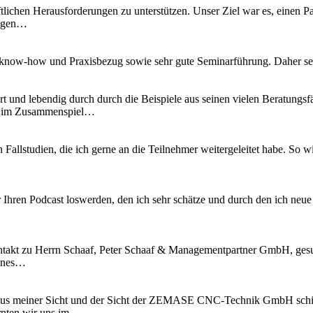
tlichen Herausforderungen zu unterstützen. Unser Ziel war es, einen Pa
ungen…
know-how und Praxisbezug sowie sehr gute Seminarführung. Daher se
t und lebendig durch durch die Beispiele aus seinen vielen Beratungsfä
es im Zusammenspiel…
n Fallstudien, die ich gerne an die Teilnehmer weitergeleitet habe. S
 Ihren Podcast loswerden, den ich sehr schätze und durch den ich neu
kt zu Herrn Schaaf, Peter Schaaf & Managementpartner GmbH, gesucht
fenes…
l aus meiner Sicht und der Sicht der ZEMASE CNC-Technik GmbH schi
rnten wir uns im…