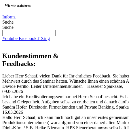
– Wie wir trainieren
Inform.
Suche
Suche
Youtube
Facebook-f
Xing
Kundenstimmen &
Feedbacks:
Lieber Herr Schaaf, vielen Dank für Ihr ehrliches Feedback. Sie habe
Mehrwert durch das Seminar hatten. Wünsche Ihnen einen schönen
Davide Perillo, Leiter Unternehmenskunden – Kasseler Sparkasse,
09.06.2026
Ich habe ein Kreditvotierungsseminar bei Herrn Schaaf besucht. Es hat
bestand Gelegenheit, Aufgaben selbst zu erarbeiten und danach darü
Sandra Hofer, Direktorin Firmenkunden und Private Banking, Spark
16.03.2026
Hallo Herr Schaaf, ich kann mich noch gut an unser erstes gemeinsa
Produktionsunternehmen) war aufgrund von einer dauerhaften Markt
Dipl.-Kfm. / StB. Heike Niemann, HPS Steuerberatungsgesellschaf