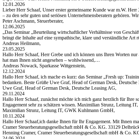
12.01.2026
Lieber Herr Schaaf, Unser erster gemeinsame Kunde war m.W. Herr X
– zu den sehr guten und seriösen Unternehmensberatern gehören. W
Peter Aschmann, Steuerberater,
12.06.2025
„Das Seminar „Beurteilung wirtschaftlicher Verhältnisse von Geschäft
bringt die Inhalte auf eine sympathische, klare und verständliche Art
Andreas Heilmann,
23.05.2025
Hallo Herr Schaaf, Herr Grebe und ich können uns Ihren Worten nur 
hat man Ihnen nicht angesehen – wohlwissend,…
Andreas Nowack, Sparkasse Wittgenstein,
12.12.2024
Hallo Herr Schaaf, ich mache es kurz: das Seminar „Fresh up: Traini
bedanken. Beste Grüße Uwe Graf, Head of German Desk, Deutsche
Uwe Graf, Head of German Desk, Deutsche Leasing AG,
29.11.2024
Hallo Herr Schaaf, zunächst möchte ich mich ganz herzlich für Ihre s
Engagement sehr zu schätzen wissen. Maximilian Strunz, Leitung
Maximilian Strunz, Leitung IT, GWK Kuhlmann GmbH,
10.11.2024
Hallo Herr Schaaf,ich danke Ihnen für Ihr Engagement. Mit Ihnen ma
Cramer Steuerberatungsgesellschaft mbH & Co. KG. 33129 Delbrüc
Henning Cramer, Cramer Steuerberatungsgesellschaft mbH & Co. K
24.06.2024