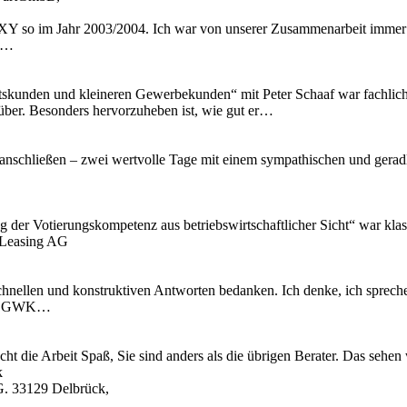
Y so im Jahr 2003/2004. Ich war von unserer Zusammenarbeit immer t
ir…
skunden und kleineren Gewerbekunden“ mit Peter Schaaf war fachlich äu
 rüber. Besonders hervorzuheben ist, wie gut er…
anschließen – zwei wertvolle Tage mit einem sympathischen und geradli
ng der Votierungskompetenz aus betriebswirtschaftlicher Sicht“ war kl
 Leasing AG
chnellen und konstruktiven Antworten bedanken. Ich denke, ich spreche
 IT, GWK…
cht die Arbeit Spaß, Sie sind anders als die übrigen Berater. Das se
k
G. 33129 Delbrück,