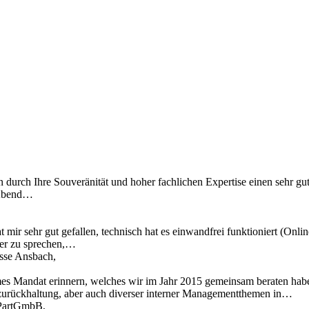
n durch Ihre Souveränität und hoher fachlichen Expertise einen sehr gu
 Abend…
 mir sehr gut gefallen, technisch hat es einwandfrei funktioniert (Onl
ber zu sprechen,…
asse Ansbach,
mes Mandat erinnern, welches wir im Jahr 2015 gemeinsam beraten hab
zurückhaltung, aber auch diverser interner Managementthemen in…
t PartGmbB,