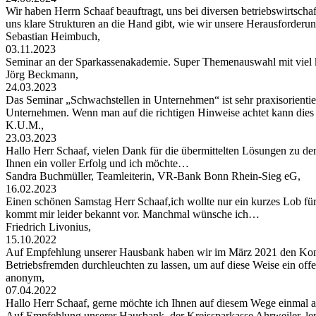
Wir haben Herrn Schaaf beauftragt, uns bei diversen betriebswirtschaf
uns klare Strukturen an die Hand gibt, wie wir unsere Herausforder
Sebastian Heimbuch,
03.11.2023
Seminar an der Sparkassenakademie. Super Themenauswahl mit viel 
Jörg Beckmann,
24.03.2023
Das Seminar „Schwachstellen in Unternehmen“ ist sehr praxisorientier
Unternehmen. Wenn man auf die richtigen Hinweise achtet kann di
K.U.M.,
23.03.2023
Hallo Herr Schaaf, vielen Dank für die übermittelten Lösungen zu de
Ihnen ein voller Erfolg und ich möchte…
Sandra Buchmüller, Teamleiterin, VR-Bank Bonn Rhein-Sieg eG,
16.02.2023
Einen schönen Samstag Herr Schaaf,ich wollte nur ein kurzes Lob für
kommt mir leider bekannt vor. Manchmal wünsche ich…
Friedrich Livonius,
15.10.2022
Auf Empfehlung unserer Hausbank haben wir im März 2021 den Konta
Betriebsfremden durchleuchten zu lassen, um auf diese Weise ein of
anonym,
07.04.2022
Hallo Herr Schaaf, gerne möchte ich Ihnen auf diesem Wege einma
Auf Empfehlung unserer Hausbank, der Kreissparkasse Ahrweiler, le