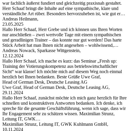
war fachlich äußerst fundiert und gleichzeitig praxisnah gestaltet.
Herr Schaaf bringt die Inhalte auf eine sympathische, klare und
verständliche Art rüber. Besonders hervorzuheben ist, wie gut er…
Andreas Heilmann,
23.05.2025
Hallo Herr Schaaf, Herr Grebe und ich können uns Ihren Worten
nur anschließen – zwei wertvolle Tage mit einem sympathischen
und geradlinigen Trainer – das konnte nur gut werden! Das harte
Stück Arbeit hat man Ihnen nicht angesehen – wohlwissend,…
Andreas Nowack, Sparkasse Wittgenstein,
12.12.2024
Hallo Herr Schaaf, ich mache es kurz: das Seminar „Fresh up:
Training der Votierungskompetenz aus betriebswirtschaftlicher
Sicht“ war klasse! Ich möchte mich auf diesem Weg noch einmal
herzlich bei Ihnen bedanken. Beste Grüße Uwe Graf,
Head of German Desk, Deutsche Leasing AG
Uwe Graf, Head of German Desk, Deutsche Leasing AG,
29.11.2024
Hallo Herr Schaaf, zunächst möchte ich mich ganz herzlich für Ihre
schnellen und konstruktiven Antworten bedanken. Ich denke, ich
spreche für die gesamte Geschäftsführung, wenn ich sage, dass wir
Ihr Engagement sehr zu schätzen wissen. Maximilian Strunz,
Leitung IT, GWK…
Maximilian Strunz, Leitung IT, GWK Kuhlmann GmbH,
10.11.2024