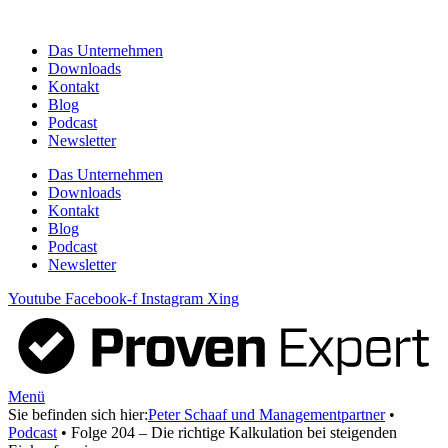
Zum
Inhalt
Das Unternehmen
springen
Downloads
Kontakt
Blog
Podcast
Newsletter
Das Unternehmen
Downloads
Kontakt
Blog
Podcast
Newsletter
Youtube
Facebook-f
Instagram
Xing
Menü
Sie befinden sich hier:
Peter Schaaf und Managementpartner
•
Podcast
•
Folge 204 – Die richtige Kalkulation bei steigenden