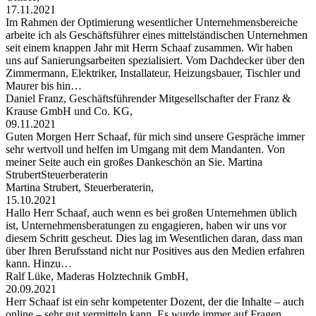
17.11.2021
Im Rahmen der Optimierung wesentlicher Unternehmensbereiche
arbeite ich als Geschäftsführer eines mittelständischen Unternehmen
seit einem knappen Jahr mit Herrn Schaaf zusammen. Wir haben
uns auf Sanierungsarbeiten spezialisiert. Vom Dachdecker über den
Zimmermann, Elektriker, Installateur, Heizungsbauer, Tischler und
Maurer bis hin…
Daniel Franz, Geschäftsführender Mitgesellschafter der Franz &
Krause GmbH und Co. KG,
09.11.2021
Guten Morgen Herr Schaaf, für mich sind unsere Gespräche immer
sehr wertvoll und helfen im Umgang mit dem Mandanten. Von
meiner Seite auch ein großes Dankeschön an Sie. Martina
StrubertSteuerberaterin
Martina Strubert, Steuerberaterin,
15.10.2021
Hallo Herr Schaaf, auch wenn es bei großen Unternehmen üblich
ist, Unternehmensberatungen zu engagieren, haben wir uns vor
diesem Schritt gescheut. Dies lag im Wesentlichen daran, dass man
über Ihren Berufsstand nicht nur Positives aus den Medien erfahren
kann. Hinzu…
Ralf Lüke, Maderas Holztechnik GmbH,
20.09.2021
Herr Schaaf ist ein sehr kompetenter Dozent, der die Inhalte – auch
online – sehr gut vermitteln kann. Es wurde immer auf Fragen