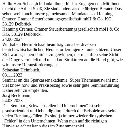
Hallo Herr Schaaf,ich danke Ihnen für Ihr Engagement. Mit Ihnen
macht die Arbeit Spaß, Sie sind anders als die übrigen Berater. Das
sehen wohl auch unsere gemeinsamen Mandaten so. Henning
Cramer, Cramer Steuerberatungsgesellschaft mbH & Co. KG.
33129 Delbrück
Henning Cramer, Cramer Steuerberatungsgesellschaft mbH & Co.
KG. 33129 Delbrück,
24.06.2024
Wir haben Herrn Schaaf beauftragt, uns bei diversen
betriebswirtschaftlichen Herausforderungen zu unterstützen. Unser
Ziel war es, einen Partner zu gewinnen, der uns offen seine Sicht
der Dinge vermittelt und uns klare Strukturen an die Hand gibt, wie
wir unsere Herausforderungen…
Sebastian Heimbuch,
03.11.2023
Seminar an der Sparkassenakademie. Super Themenauswahl mit
viel know-how und Praxisbezug sowie sehr gute Seminarführung.
Daher sehr zu empfehlen.
Jörg Beckmann,
24.03.2023
Das Seminar „Schwachstellen in Unternehmen“ ist sehr
praxisorientiert und lebendig durch durch die Beispiele aus seinen
vielen Beratungsfällen. Es sind ja immer wieder die typischen
„Fehler“ in den Unternehmen. Wenn man auf die richtigen
Hinweise achtet kann dies im Zusammenspiel…