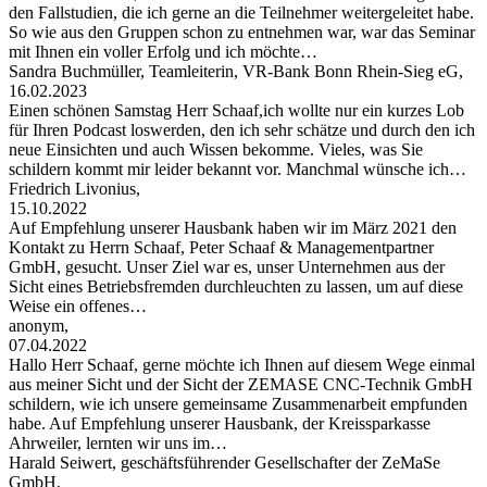
den Fallstudien, die ich gerne an die Teilnehmer weitergeleitet habe.
So wie aus den Gruppen schon zu entnehmen war, war das Seminar
mit Ihnen ein voller Erfolg und ich möchte…
Sandra Buchmüller, Teamleiterin, VR-Bank Bonn Rhein-Sieg eG,
16.02.2023
Einen schönen Samstag Herr Schaaf,ich wollte nur ein kurzes Lob
für Ihren Podcast loswerden, den ich sehr schätze und durch den ich
neue Einsichten und auch Wissen bekomme. Vieles, was Sie
schildern kommt mir leider bekannt vor. Manchmal wünsche ich…
Friedrich Livonius,
15.10.2022
Auf Empfehlung unserer Hausbank haben wir im März 2021 den
Kontakt zu Herrn Schaaf, Peter Schaaf & Managementpartner
GmbH, gesucht. Unser Ziel war es, unser Unternehmen aus der
Sicht eines Betriebsfremden durchleuchten zu lassen, um auf diese
Weise ein offenes…
anonym,
07.04.2022
Hallo Herr Schaaf, gerne möchte ich Ihnen auf diesem Wege einmal
aus meiner Sicht und der Sicht der ZEMASE CNC-Technik GmbH
schildern, wie ich unsere gemeinsame Zusammenarbeit empfunden
habe. Auf Empfehlung unserer Hausbank, der Kreissparkasse
Ahrweiler, lernten wir uns im…
Harald Seiwert, geschäftsführender Gesellschafter der ZeMaSe
GmbH,