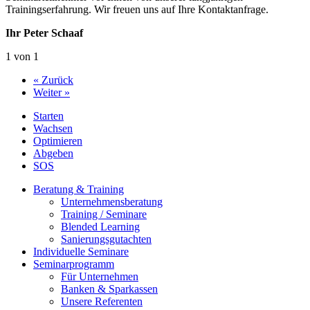
Trainingserfahrung. Wir freuen uns auf Ihre Kontaktanfrage.
Ihr Peter Schaaf
1 von 1
« Zurück
Weiter »
Starten
Wachsen
Optimieren
Abgeben
SOS
Beratung & Training
Unternehmens­beratung
Training / Seminare
Blended Learning
Sanierungs­gutachten
Individuelle Seminare
Seminarprogramm
Für Unternehmen
Banken & Sparkassen
Unsere Referenten