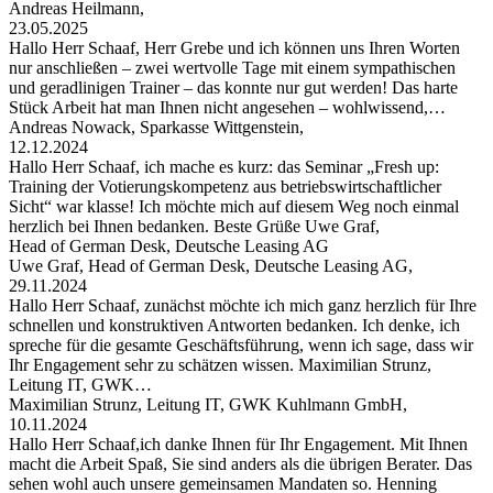
Andreas Heilmann,
23.05.2025
Hallo Herr Schaaf, Herr Grebe und ich können uns Ihren Worten
nur anschließen – zwei wertvolle Tage mit einem sympathischen
und geradlinigen Trainer – das konnte nur gut werden! Das harte
Stück Arbeit hat man Ihnen nicht angesehen – wohlwissend,…
Andreas Nowack, Sparkasse Wittgenstein,
12.12.2024
Hallo Herr Schaaf, ich mache es kurz: das Seminar „Fresh up:
Training der Votierungskompetenz aus betriebswirtschaftlicher
Sicht“ war klasse! Ich möchte mich auf diesem Weg noch einmal
herzlich bei Ihnen bedanken. Beste Grüße Uwe Graf,
Head of German Desk, Deutsche Leasing AG
Uwe Graf, Head of German Desk, Deutsche Leasing AG,
29.11.2024
Hallo Herr Schaaf, zunächst möchte ich mich ganz herzlich für Ihre
schnellen und konstruktiven Antworten bedanken. Ich denke, ich
spreche für die gesamte Geschäftsführung, wenn ich sage, dass wir
Ihr Engagement sehr zu schätzen wissen. Maximilian Strunz,
Leitung IT, GWK…
Maximilian Strunz, Leitung IT, GWK Kuhlmann GmbH,
10.11.2024
Hallo Herr Schaaf,ich danke Ihnen für Ihr Engagement. Mit Ihnen
macht die Arbeit Spaß, Sie sind anders als die übrigen Berater. Das
sehen wohl auch unsere gemeinsamen Mandaten so. Henning