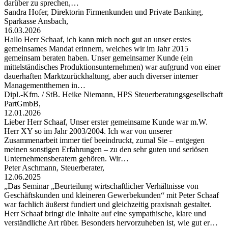
darüber zu sprechen,…
Sandra Hofer, Direktorin Firmenkunden und Private Banking,
Sparkasse Ansbach,
16.03.2026
Hallo Herr Schaaf, ich kann mich noch gut an unser erstes
gemeinsames Mandat erinnern, welches wir im Jahr 2015
gemeinsam beraten haben. Unser gemeinsamer Kunde (ein
mittelständisches Produktionsunternehmen) war aufgrund von einer
dauerhaften Marktzurückhaltung, aber auch diverser interner
Managementthemen in…
Dipl.-Kfm. / StB. Heike Niemann, HPS Steuerberatungsgesellschaft
PartGmbB,
12.01.2026
Lieber Herr Schaaf, Unser erster gemeinsame Kunde war m.W.
Herr XY so im Jahr 2003/2004. Ich war von unserer
Zusammenarbeit immer tief beeindruckt, zumal Sie – entgegen
meinen sonstigen Erfahrungen – zu den sehr guten und seriösen
Unternehmensberatern gehören. Wir…
Peter Aschmann, Steuerberater,
12.06.2025
„Das Seminar „Beurteilung wirtschaftlicher Verhältnisse von
Geschäftskunden und kleineren Gewerbekunden“ mit Peter Schaaf
war fachlich äußerst fundiert und gleichzeitig praxisnah gestaltet.
Herr Schaaf bringt die Inhalte auf eine sympathische, klare und
verständliche Art rüber. Besonders hervorzuheben ist, wie gut er…