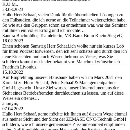
K.U.M.,
23.03.2023
Hallo Herr Schaaf, vielen Dank für die übermittelten Lösungen zu
den Fallstudien, die ich gerne an die Teilnehmer weitergeleitet habe.
So wie aus den Gruppen schon zu entnehmen war, war das Seminar
mit Ihnen ein voller Erfolg und ich möchte…
Sandra Buchmüller, Teamleiterin, VR-Bank Bonn Rhein-Sieg eG,
16.02.2023
Einen schönen Samstag Herr Schaaf,ich wollte nur ein kurzes Lob
für Ihren Podcast loswerden, den ich sehr schätze und durch den ich
neue Einsichten und auch Wissen bekomme. Vieles, was Sie
schildern kommt mir leider bekannt vor. Manchmal wünsche ich…
Friedrich Livonius,
15.10.2022
Auf Empfehlung unserer Hausbank haben wir im März 2021 den
Kontakt zu Herrn Schaaf, Peter Schaaf & Managementpartner
GmbH, gesucht. Unser Ziel war es, unser Unternehmen aus der
Sicht eines Betriebsfremden durchleuchten zu lassen, um auf diese
Weise ein offenes…
anonym,
07.04.2022
Hallo Herr Schaaf, gerne möchte ich Ihnen auf diesem Wege einmal
aus meiner Sicht und der Sicht der ZEMASE CNC-Technik GmbH
schildern, wie ich unsere gemeinsame Zusammenarbeit empfunden
habe. Auf Empfehlung unserer Hausbank, der Kreissparkasse