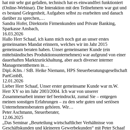
hat mir sehr gut gefallen, technisch hat es einwandfrei funktioniert
(Online-Webinar). Die Interaktion mit den Teilnehmern war gut und
es bestand Gelegenheit, Aufgaben selbst zu erarbeiten und danach
darüber zu sprechen,…
Sandra Hofer, Direktorin Firmenkunden und Private Banking,
Sparkasse Ansbach,
16.03.2026
Hallo Herr Schaaf, ich kann mich noch gut an unser erstes
gemeinsames Mandat erinnern, welches wir im Jahr 2015
gemeinsam beraten haben. Unser gemeinsamer Kunde (ein
mittelständisches Produktionsunternehmen) war aufgrund von einer
dauerhaften Marktzurückhaltung, aber auch diverser interner
Managementthemen in…
Dipl.-Kfm. / StB. Heike Niemann, HPS Steuerberatungsgesellschaft
PartGmbB,
12.01.2026
Lieber Herr Schaaf, Unser erster gemeinsame Kunde war m.W.
Herr XY so im Jahr 2003/2004. Ich war von unserer
Zusammenarbeit immer tief beeindruckt, zumal Sie – entgegen
meinen sonstigen Erfahrungen – zu den sehr guten und seriösen
Unternehmensberatern gehören. Wir…
Peter Aschmann, Steuerberater,
12.06.2025
„Das Seminar „Beurteilung wirtschaftlicher Verhältnisse von
Geschäftskunden und kleineren Gewerbekunden“ mit Peter Schaaf