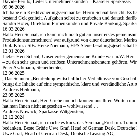
Davide Perillo, Leiter Unternehmenskunden – Kasseler Sparkasse,
09.06.2026
Ich habe ein Kreditvotierungsseminar bei Herrn Schaaf besucht. Es hat
bestand Gelegenheit, Aufgaben selbst zu erarbeiten und danach darü
Sandra Hofer, Direktorin Firmenkunden und Private Banking, Spark
16.03.2026
Hallo Herr Schaaf, ich kann mich noch gut an unser erstes gemeinsa
Produktionsunternehmen) war aufgrund von einer dauerhaften Markt
Dipl.-Kfm. / StB. Heike Niemann, HPS Steuerberatungsgesellschaf
12.01.2026
Lieber Herr Schaaf, Unser erster gemeinsame Kunde war m.W. Herr X
– zu den sehr guten und seriösen Unternehmensberatern gehören. W
Peter Aschmann, Steuerberater,
12.06.2025
„Das Seminar „Beurteilung wirtschaftlicher Verhältnisse von Geschäft
bringt die Inhalte auf eine sympathische, klare und verständliche Art
Andreas Heilmann,
23.05.2025
Hallo Herr Schaaf, Herr Grebe und ich können uns Ihren Worten nur 
hat man Ihnen nicht angesehen – wohlwissend,…
Andreas Nowack, Sparkasse Wittgenstein,
12.12.2024
Hallo Herr Schaaf, ich mache es kurz: das Seminar „Fresh up: Traini
bedanken. Beste Grüße Uwe Graf, Head of German Desk, Deutsche
Uwe Graf, Head of German Desk, Deutsche Leasing AG,