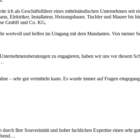
te ich als Geschäftsführer eines mittelständischen Unternehmen seit 
n, Elektriker, Installateur, Heizungsbauer, Tischler und Maurer bis 
Krause GmbH und Co. KG,
ehr wertvoll und helfen im Umgang mit dem Mandanten. Von meiner Sei
 Unternehmensberatungen zu engagieren, haben wir uns vor diesem Schr
u…
 online – sehr gut vermitteln kann. Es wurde immer auf Fragen eingegan
n durch Ihre Souveränität und hoher fachlichen Expertise einen sehr gu
 Abend…