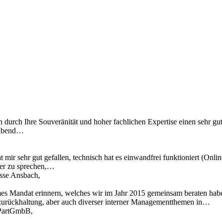
n durch Ihre Souveränität und hoher fachlichen Expertise einen sehr gu
 Abend…
 mir sehr gut gefallen, technisch hat es einwandfrei funktioniert (Onl
ber zu sprechen,…
asse Ansbach,
mes Mandat erinnern, welches wir im Jahr 2015 gemeinsam beraten hab
zurückhaltung, aber auch diverser interner Managementthemen in…
t PartGmbB,