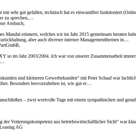
 mir sehr gut gefallen, technisch hat es einwandfrei funktioniert (Onl
ber zu sprechen,…
asse Ansbach,
mes Mandat erinnern, welches wir im Jahr 2015 gemeinsam beraten hab
zurückhaltung, aber auch diverser interner Managementthemen in…
t PartGmbB,
Y so im Jahr 2003/2004. Ich war von unserer Zusammenarbeit immer t
ir…
skunden und kleineren Gewerbekunden“ mit Peter Schaaf war fachlich äu
 rüber. Besonders hervorzuheben ist, wie gut er…
anschließen – zwei wertvolle Tage mit einem sympathischen und geradli
ng der Votierungskompetenz aus betriebswirtschaftlicher Sicht“ war kl
 Leasing AG