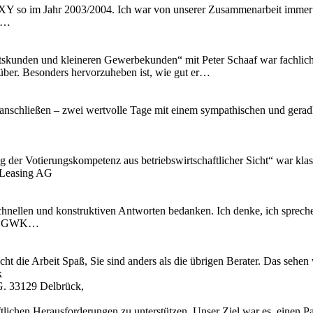
Y so im Jahr 2003/2004. Ich war von unserer Zusammenarbeit immer t
ir…
skunden und kleineren Gewerbekunden“ mit Peter Schaaf war fachlich äu
 rüber. Besonders hervorzuheben ist, wie gut er…
anschließen – zwei wertvolle Tage mit einem sympathischen und geradli
ng der Votierungskompetenz aus betriebswirtschaftlicher Sicht“ war kl
 Leasing AG
chnellen und konstruktiven Antworten bedanken. Ich denke, ich spreche
 IT, GWK…
cht die Arbeit Spaß, Sie sind anders als die übrigen Berater. Das se
k
G. 33129 Delbrück,
tlichen Herausforderungen zu unterstützen. Unser Ziel war es, einen Pa