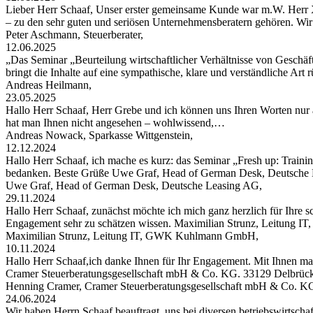
Lieber Herr Schaaf, Unser erster gemeinsame Kunde war m.W. Herr X
– zu den sehr guten und seriösen Unternehmensberatern gehören. W
Peter Aschmann, Steuerberater,
12.06.2025
„Das Seminar „Beurteilung wirtschaftlicher Verhältnisse von Geschäft
bringt die Inhalte auf eine sympathische, klare und verständliche Art
Andreas Heilmann,
23.05.2025
Hallo Herr Schaaf, Herr Grebe und ich können uns Ihren Worten nur 
hat man Ihnen nicht angesehen – wohlwissend,…
Andreas Nowack, Sparkasse Wittgenstein,
12.12.2024
Hallo Herr Schaaf, ich mache es kurz: das Seminar „Fresh up: Traini
bedanken. Beste Grüße Uwe Graf, Head of German Desk, Deutsche
Uwe Graf, Head of German Desk, Deutsche Leasing AG,
29.11.2024
Hallo Herr Schaaf, zunächst möchte ich mich ganz herzlich für Ihre s
Engagement sehr zu schätzen wissen. Maximilian Strunz, Leitung
Maximilian Strunz, Leitung IT, GWK Kuhlmann GmbH,
10.11.2024
Hallo Herr Schaaf,ich danke Ihnen für Ihr Engagement. Mit Ihnen ma
Cramer Steuerberatungsgesellschaft mbH & Co. KG. 33129 Delbrüc
Henning Cramer, Cramer Steuerberatungsgesellschaft mbH & Co. K
24.06.2024
Wir haben Herrn Schaaf beauftragt, uns bei diversen betriebswirtschaf