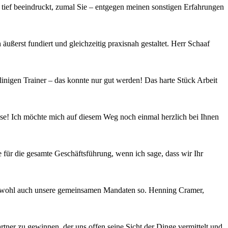
ief beeindruckt, zumal Sie – entgegen meinen sonstigen Erfahrungen
ßerst fundiert und gleichzeitig praxisnah gestaltet. Herr Schaaf
nigen Trainer – das konnte nur gut werden! Das harte Stück Arbeit
asse! Ich möchte mich auf diesem Weg noch einmal herzlich bei Ihnen
 für die gesamte Geschäftsführung, wenn ich sage, dass wir Ihr
hen wohl auch unsere gemeinsamen Mandaten so. Henning Cramer,
rtner zu gewinnen, der uns offen seine Sicht der Dinge vermittelt und