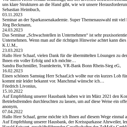
uns klare Strukturen an die Hand gibt, wie wir unsere Herausforder
Sebastian Heimbuch,
03.11.2023
Seminar an der Sparkassenakademie. Super Themenauswahl mit viel 
Jörg Beckmann,
24.03.2023
Das Seminar „Schwachstellen in Unternehmen“ ist sehr praxisorientier
Unternehmen. Wenn man auf die richtigen Hinweise achtet kann di
K.U.M.,
23.03.2023
Hallo Herr Schaaf, vielen Dank für die übermittelten Lösungen zu de
Ihnen ein voller Erfolg und ich möchte…
Sandra Buchmüller, Teamleiterin, VR-Bank Bonn Rhein-Sieg eG,
16.02.2023
Einen schönen Samstag Herr Schaaf,ich wollte nur ein kurzes Lob für
kommt mir leider bekannt vor. Manchmal wünsche ich…
Friedrich Livonius,
15.10.2022
Auf Empfehlung unserer Hausbank haben wir im März 2021 den Konta
Betriebsfremden durchleuchten zu lassen, um auf diese Weise ein of
anonym,
07.04.2022
Hallo Herr Schaaf, gerne möchte ich Ihnen auf diesem Wege einma
Auf Empfehlung unserer Hausbank, der Kreissparkasse Ahrweiler, le
Harald Seiwert, geschäftsführender Gesellschafter der ZeMaSe Gmb