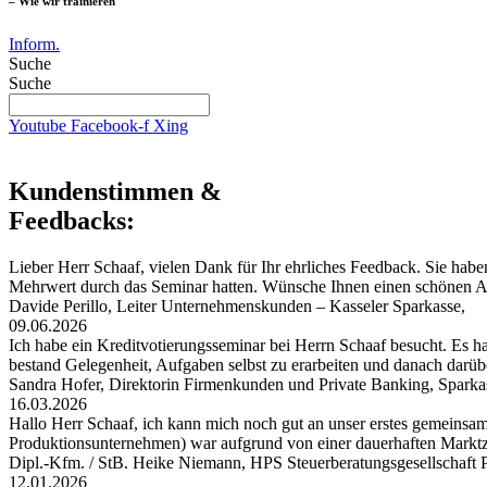
– Wie wir trainieren
Inform.
Suche
Suche
Youtube
Facebook-f
Xing
Kundenstimmen &
Feedbacks:
Lieber Herr Schaaf, vielen Dank für Ihr ehrliches Feedback. Sie habe
Mehrwert durch das Seminar hatten. Wünsche Ihnen einen schönen
Davide Perillo, Leiter Unternehmenskunden – Kasseler Sparkasse,
09.06.2026
Ich habe ein Kreditvotierungsseminar bei Herrn Schaaf besucht. Es hat
bestand Gelegenheit, Aufgaben selbst zu erarbeiten und danach darü
Sandra Hofer, Direktorin Firmenkunden und Private Banking, Spark
16.03.2026
Hallo Herr Schaaf, ich kann mich noch gut an unser erstes gemeinsa
Produktionsunternehmen) war aufgrund von einer dauerhaften Markt
Dipl.-Kfm. / StB. Heike Niemann, HPS Steuerberatungsgesellschaf
12.01.2026