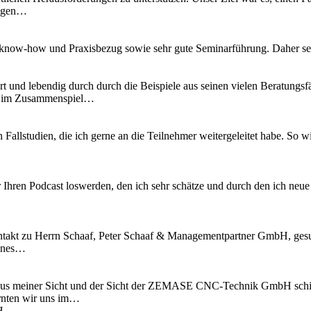
ungen…
know-how und Praxisbezug sowie sehr gute Seminarführung. Daher se
t und lebendig durch durch die Beispiele aus seinen vielen Beratungsfä
es im Zusammenspiel…
n Fallstudien, die ich gerne an die Teilnehmer weitergeleitet habe. S
 Ihren Podcast loswerden, den ich sehr schätze und durch den ich neu
kt zu Herrn Schaaf, Peter Schaaf & Managementpartner GmbH, gesucht
fenes…
l aus meiner Sicht und der Sicht der ZEMASE CNC-Technik GmbH schi
rnten wir uns im…
H,