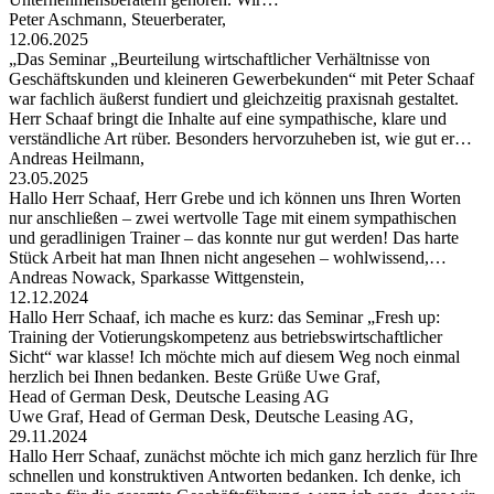
Peter Aschmann, Steuerberater,
12.06.2025
„Das Seminar „Beurteilung wirtschaftlicher Verhältnisse von
Geschäftskunden und kleineren Gewerbekunden“ mit Peter Schaaf
war fachlich äußerst fundiert und gleichzeitig praxisnah gestaltet.
Herr Schaaf bringt die Inhalte auf eine sympathische, klare und
verständliche Art rüber. Besonders hervorzuheben ist, wie gut er…
Andreas Heilmann,
23.05.2025
Hallo Herr Schaaf, Herr Grebe und ich können uns Ihren Worten
nur anschließen – zwei wertvolle Tage mit einem sympathischen
und geradlinigen Trainer – das konnte nur gut werden! Das harte
Stück Arbeit hat man Ihnen nicht angesehen – wohlwissend,…
Andreas Nowack, Sparkasse Wittgenstein,
12.12.2024
Hallo Herr Schaaf, ich mache es kurz: das Seminar „Fresh up:
Training der Votierungskompetenz aus betriebswirtschaftlicher
Sicht“ war klasse! Ich möchte mich auf diesem Weg noch einmal
herzlich bei Ihnen bedanken. Beste Grüße Uwe Graf,
Head of German Desk, Deutsche Leasing AG
Uwe Graf, Head of German Desk, Deutsche Leasing AG,
29.11.2024
Hallo Herr Schaaf, zunächst möchte ich mich ganz herzlich für Ihre
schnellen und konstruktiven Antworten bedanken. Ich denke, ich