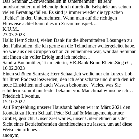
Das Seminar „Schwachstellen in Unternehmen“ ist sehr
praxisorientiert und lebendig durch durch die Beispiele aus seinen
vielen Beratungsfällen. Es sind ja immer wieder die typischen
„Fehler“ in den Unternehmen. Wenn man auf die richtigen
Hinweise achtet kann dies im Zusammenspiel…
K.U.M.,
23.03.2023
Hallo Herr Schaaf, vielen Dank für die übermittelten Lösungen zu
den Fallstudien, die ich gerne an die Teilnehmer weitergeleitet habe.
So wie aus den Gruppen schon zu entnehmen war, war das Seminar
mit Ihnen ein voller Erfolg und ich möchte…
Sandra Buchmüller, Teamleiterin, VR-Bank Bonn Rhein-Sieg eG,
16.02.2023
Einen schönen Samstag Herr Schaaf,ich wollte nur ein kurzes Lob
für Ihren Podcast loswerden, den ich sehr schätze und durch den ich
neue Einsichten und auch Wissen bekomme. Vieles, was Sie
schildern kommt mir leider bekannt vor. Manchmal wünsche ich…
Friedrich Livonius,
15.10.2022
Auf Empfehlung unserer Hausbank haben wir im März 2021 den
Kontakt zu Herrn Schaaf, Peter Schaaf & Managementpartner
GmbH, gesucht. Unser Ziel war es, unser Unternehmen aus der
Sicht eines Betriebsfremden durchleuchten zu lassen, um auf diese
Weise ein offenes…
anonym,