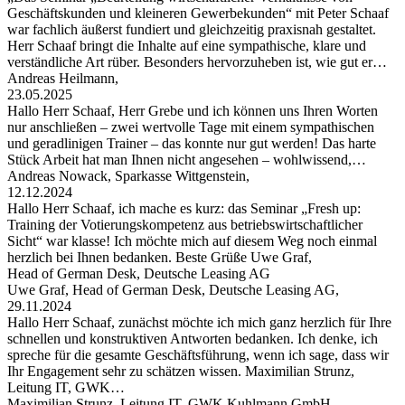
Geschäftskunden und kleineren Gewerbekunden“ mit Peter Schaaf
war fachlich äußerst fundiert und gleichzeitig praxisnah gestaltet.
Herr Schaaf bringt die Inhalte auf eine sympathische, klare und
verständliche Art rüber. Besonders hervorzuheben ist, wie gut er…
Andreas Heilmann,
23.05.2025
Hallo Herr Schaaf, Herr Grebe und ich können uns Ihren Worten
nur anschließen – zwei wertvolle Tage mit einem sympathischen
und geradlinigen Trainer – das konnte nur gut werden! Das harte
Stück Arbeit hat man Ihnen nicht angesehen – wohlwissend,…
Andreas Nowack, Sparkasse Wittgenstein,
12.12.2024
Hallo Herr Schaaf, ich mache es kurz: das Seminar „Fresh up:
Training der Votierungskompetenz aus betriebswirtschaftlicher
Sicht“ war klasse! Ich möchte mich auf diesem Weg noch einmal
herzlich bei Ihnen bedanken. Beste Grüße Uwe Graf,
Head of German Desk, Deutsche Leasing AG
Uwe Graf, Head of German Desk, Deutsche Leasing AG,
29.11.2024
Hallo Herr Schaaf, zunächst möchte ich mich ganz herzlich für Ihre
schnellen und konstruktiven Antworten bedanken. Ich denke, ich
spreche für die gesamte Geschäftsführung, wenn ich sage, dass wir
Ihr Engagement sehr zu schätzen wissen. Maximilian Strunz,
Leitung IT, GWK…
Maximilian Strunz, Leitung IT, GWK Kuhlmann GmbH,