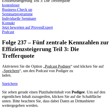
Effizienzsteigerung Teil 3: Die Trefferquote
kostenloser
Business-Check up
Seminarprogramme
Individuelle Seminare
Kontakt
Jetzt bewerten auf ProvenExpert
Podcast
Folge 237 – Fünf zentrale Kennzahlen zur
Effizienzsteigerung Teil 3: Die
Trefferquote
Aktivieren Sie die Option „
Podcast Podigee
“ und klicken Sie auf
„
Speichern
“, um den Podcast von Podigee zu
laden.
Datenschutzerklärung Podigee
Speichern
Sie sehen gerade einen Platzhalterinhalt von
Podigee
. Um auf den
eigentlichen Inhalt zuzugreifen, klicken Sie auf die Schaltfläche
unten. Bitte beachten Sie, dass dabei Daten an Drittanbieter
weitergegeben werden.