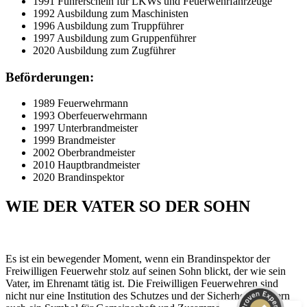
1991 Führerschein für LKWs und Feuerwehrfahrzeuge
1992 Ausbildung zum Maschinisten
1996 Ausbildung zum Truppführer
1997 Ausbildung zum Gruppenführer
2020 Ausbildung zum Zugführer
Beförderungen:
1989 Feuerwehrmann
1993 Oberfeuerwehrmann
1997 Unterbrandmeister
1999 Brandmeister
2002 Oberbrandmeister
2010 Hauptbrandmeister
2020 Brandinspektor
WIE DER VATER SO DER SOHN
Kundenbewertungen und Erfahrungen zu
Peter Schaaf & Managementpartner GmbH
Es ist ein bewegender Moment, wenn ein Brandinspektor der
SEHR GUT
%
100
Freiwilligen Feuerwehr stolz auf seinen Sohn blickt, der wie sein
Vater, im Ehrenamt tätig ist. Die Freiwilligen Feuerwehren sind
Empfehlungen auf
ProvenExpert.com
nicht nur eine Institution des Schutzes und der Sicherheit, sondern
5,00
/
4,90