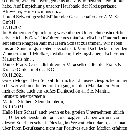
schildern, wie ich unsere gemeinsame Zusammenarbeit empfunden
habe. Auf Empfehlung unserer Hausbank, der Kreissparkasse
Ahrweiler, lernten wir uns im…
Harald Seiwert, geschäftsführender Gesellschafter der ZeMaSe
GmbH,
17.11.2021
Im Rahmen der Optimierung wesentlicher Unternehmensbereiche
arbeite ich als Geschäftsführer eines mittelständischen Unternehmen
seit einem knappen Jahr mit Herrn Schaaf zusammen. Wir haben
uns auf Sanierungsarbeiten spezialisiert. Vom Dachdecker über den
Zimmermann, Elektriker, Installateur, Heizungsbauer, Tischler und
Maurer bis hin…
Daniel Franz, Geschäftsführender Mitgesellschafter der Franz &
Krause GmbH und Co. KG,
09.11.2021
Guten Morgen Herr Schaaf, für mich sind unsere Gespräche immer
sehr wertvoll und helfen im Umgang mit dem Mandanten. Von
meiner Seite auch ein großes Dankeschön an Sie. Martina
StrubertSteuerberaterin
Martina Strubert, Steuerberaterin,
15.10.2021
Hallo Herr Schaaf, auch wenn es bei großen Unternehmen üblich
ist, Unternehmensberatungen zu engagieren, haben wir uns vor
diesem Schritt gescheut. Dies lag im Wesentlichen daran, dass man
über Ihren Berufsstand nicht nur Positives aus den Medien erfahren