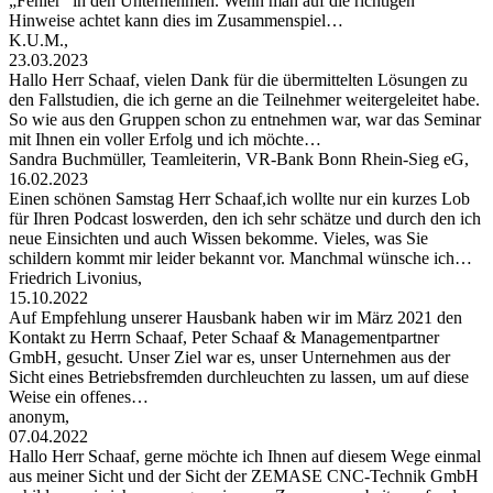
„Fehler“ in den Unternehmen. Wenn man auf die richtigen
Hinweise achtet kann dies im Zusammenspiel…
K.U.M.,
23.03.2023
Hallo Herr Schaaf, vielen Dank für die übermittelten Lösungen zu
den Fallstudien, die ich gerne an die Teilnehmer weitergeleitet habe.
So wie aus den Gruppen schon zu entnehmen war, war das Seminar
mit Ihnen ein voller Erfolg und ich möchte…
Sandra Buchmüller, Teamleiterin, VR-Bank Bonn Rhein-Sieg eG,
16.02.2023
Einen schönen Samstag Herr Schaaf,ich wollte nur ein kurzes Lob
für Ihren Podcast loswerden, den ich sehr schätze und durch den ich
neue Einsichten und auch Wissen bekomme. Vieles, was Sie
schildern kommt mir leider bekannt vor. Manchmal wünsche ich…
Friedrich Livonius,
15.10.2022
Auf Empfehlung unserer Hausbank haben wir im März 2021 den
Kontakt zu Herrn Schaaf, Peter Schaaf & Managementpartner
GmbH, gesucht. Unser Ziel war es, unser Unternehmen aus der
Sicht eines Betriebsfremden durchleuchten zu lassen, um auf diese
Weise ein offenes…
anonym,
07.04.2022
Hallo Herr Schaaf, gerne möchte ich Ihnen auf diesem Wege einmal
aus meiner Sicht und der Sicht der ZEMASE CNC-Technik GmbH