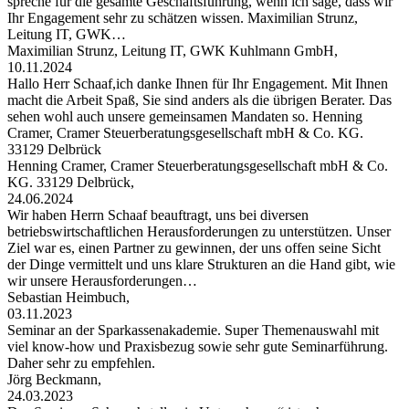
spreche für die gesamte Geschäftsführung, wenn ich sage, dass wir
Ihr Engagement sehr zu schätzen wissen. Maximilian Strunz,
Leitung IT, GWK…
Maximilian Strunz, Leitung IT, GWK Kuhlmann GmbH,
10.11.2024
Hallo Herr Schaaf,ich danke Ihnen für Ihr Engagement. Mit Ihnen
macht die Arbeit Spaß, Sie sind anders als die übrigen Berater. Das
sehen wohl auch unsere gemeinsamen Mandaten so. Henning
Cramer, Cramer Steuerberatungsgesellschaft mbH & Co. KG.
33129 Delbrück
Henning Cramer, Cramer Steuerberatungsgesellschaft mbH & Co.
KG. 33129 Delbrück,
24.06.2024
Wir haben Herrn Schaaf beauftragt, uns bei diversen
betriebswirtschaftlichen Herausforderungen zu unterstützen. Unser
Ziel war es, einen Partner zu gewinnen, der uns offen seine Sicht
der Dinge vermittelt und uns klare Strukturen an die Hand gibt, wie
wir unsere Herausforderungen…
Sebastian Heimbuch,
03.11.2023
Seminar an der Sparkassenakademie. Super Themenauswahl mit
viel know-how und Praxisbezug sowie sehr gute Seminarführung.
Daher sehr zu empfehlen.
Jörg Beckmann,
24.03.2023