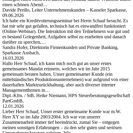
einen schönen Abend…
Davide Perillo, Leiter Unternehmenskunden – Kasseler Sparkasse,
09.06.2026
Ich habe ein Kreditvotierungsseminar bei Herrn Schaaf besucht. Es
hat mir sehr gut gefallen, technisch hat es einwandfrei funktioniert
(Online-Webinar). Die Interaktion mit den Teilnehmern war gut und
es bestand Gelegenheit, Aufgaben selbst zu erarbeiten und danach
darüber zu sprechen,…
Sandra Hofer, Direktorin Firmenkunden und Private Banking,
Sparkasse Ansbach,
16.03.2026
Hallo Herr Schaaf, ich kann mich noch gut an unser erstes
gemeinsames Mandat erinnern, welches wir im Jahr 2015
gemeinsam beraten haben. Unser gemeinsamer Kunde (ein
mittelständisches Produktionsunternehmen) war aufgrund von einer
dauerhaften Marktzurückhaltung, aber auch diverser interner
Managementthemen in…
Dipl.-Kfm. / StB. Heike Niemann, HPS Steuerberatungsgesellschaft
PartGmbB,
12.01.2026
Lieber Herr Schaaf, Unser erster gemeinsame Kunde war m.W.
Herr XY so im Jahr 2003/2004. Ich war von unserer
Zusammenarbeit immer tief beeindruckt, zumal Sie – entgegen
meinen sonstigen Erfahrungen – zu den sehr guten und seriösen
Unternehmensberatern gehören. Wir…