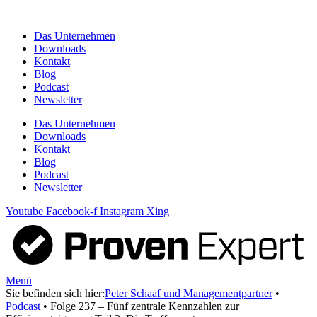
Zum
Inhalt
Das Unternehmen
springen
Downloads
Kontakt
Blog
Podcast
Newsletter
Das Unternehmen
Downloads
Kontakt
Blog
Podcast
Newsletter
Youtube
Facebook-f
Instagram
Xing
Menü
Sie befinden sich hier:
Peter Schaaf und Managementpartner
•
Podcast
•
Folge 237 – Fünf zentrale Kennzahlen zur