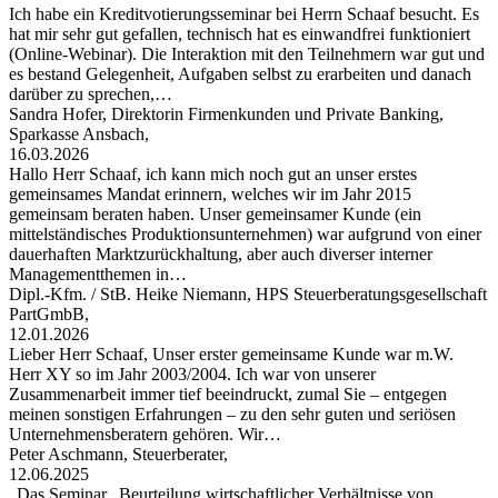
Ich habe ein Kreditvotierungsseminar bei Herrn Schaaf besucht. Es
hat mir sehr gut gefallen, technisch hat es einwandfrei funktioniert
(Online-Webinar). Die Interaktion mit den Teilnehmern war gut und
es bestand Gelegenheit, Aufgaben selbst zu erarbeiten und danach
darüber zu sprechen,…
Sandra Hofer, Direktorin Firmenkunden und Private Banking,
Sparkasse Ansbach,
16.03.2026
Hallo Herr Schaaf, ich kann mich noch gut an unser erstes
gemeinsames Mandat erinnern, welches wir im Jahr 2015
gemeinsam beraten haben. Unser gemeinsamer Kunde (ein
mittelständisches Produktionsunternehmen) war aufgrund von einer
dauerhaften Marktzurückhaltung, aber auch diverser interner
Managementthemen in…
Dipl.-Kfm. / StB. Heike Niemann, HPS Steuerberatungsgesellschaft
PartGmbB,
12.01.2026
Lieber Herr Schaaf, Unser erster gemeinsame Kunde war m.W.
Herr XY so im Jahr 2003/2004. Ich war von unserer
Zusammenarbeit immer tief beeindruckt, zumal Sie – entgegen
meinen sonstigen Erfahrungen – zu den sehr guten und seriösen
Unternehmensberatern gehören. Wir…
Peter Aschmann, Steuerberater,
12.06.2025
„Das Seminar „Beurteilung wirtschaftlicher Verhältnisse von