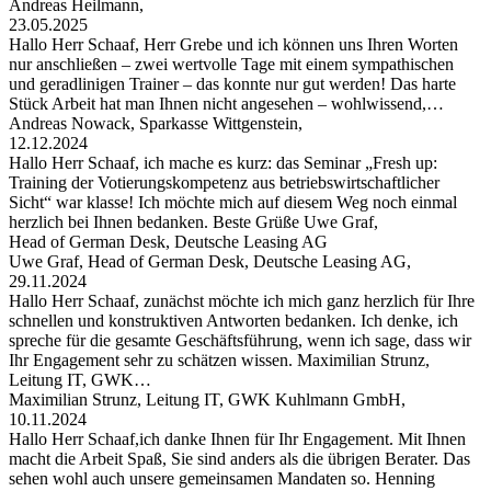
Andreas Heilmann,
23.05.2025
Hallo Herr Schaaf, Herr Grebe und ich können uns Ihren Worten
nur anschließen – zwei wertvolle Tage mit einem sympathischen
und geradlinigen Trainer – das konnte nur gut werden! Das harte
Stück Arbeit hat man Ihnen nicht angesehen – wohlwissend,…
Andreas Nowack, Sparkasse Wittgenstein,
12.12.2024
Hallo Herr Schaaf, ich mache es kurz: das Seminar „Fresh up:
Training der Votierungskompetenz aus betriebswirtschaftlicher
Sicht“ war klasse! Ich möchte mich auf diesem Weg noch einmal
herzlich bei Ihnen bedanken. Beste Grüße Uwe Graf,
Head of German Desk, Deutsche Leasing AG
Uwe Graf, Head of German Desk, Deutsche Leasing AG,
29.11.2024
Hallo Herr Schaaf, zunächst möchte ich mich ganz herzlich für Ihre
schnellen und konstruktiven Antworten bedanken. Ich denke, ich
spreche für die gesamte Geschäftsführung, wenn ich sage, dass wir
Ihr Engagement sehr zu schätzen wissen. Maximilian Strunz,
Leitung IT, GWK…
Maximilian Strunz, Leitung IT, GWK Kuhlmann GmbH,
10.11.2024
Hallo Herr Schaaf,ich danke Ihnen für Ihr Engagement. Mit Ihnen
macht die Arbeit Spaß, Sie sind anders als die übrigen Berater. Das
sehen wohl auch unsere gemeinsamen Mandaten so. Henning