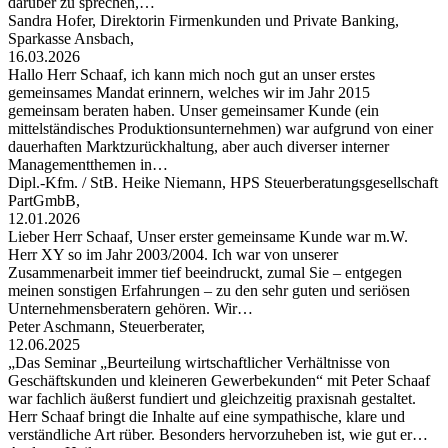
darüber zu sprechen,…
Sandra Hofer, Direktorin Firmenkunden und Private Banking,
Sparkasse Ansbach,
16.03.2026
Hallo Herr Schaaf, ich kann mich noch gut an unser erstes
gemeinsames Mandat erinnern, welches wir im Jahr 2015
gemeinsam beraten haben. Unser gemeinsamer Kunde (ein
mittelständisches Produktionsunternehmen) war aufgrund von einer
dauerhaften Marktzurückhaltung, aber auch diverser interner
Managementthemen in…
Dipl.-Kfm. / StB. Heike Niemann, HPS Steuerberatungsgesellschaft
PartGmbB,
12.01.2026
Lieber Herr Schaaf, Unser erster gemeinsame Kunde war m.W.
Herr XY so im Jahr 2003/2004. Ich war von unserer
Zusammenarbeit immer tief beeindruckt, zumal Sie – entgegen
meinen sonstigen Erfahrungen – zu den sehr guten und seriösen
Unternehmensberatern gehören. Wir…
Peter Aschmann, Steuerberater,
12.06.2025
„Das Seminar „Beurteilung wirtschaftlicher Verhältnisse von
Geschäftskunden und kleineren Gewerbekunden“ mit Peter Schaaf
war fachlich äußerst fundiert und gleichzeitig praxisnah gestaltet.
Herr Schaaf bringt die Inhalte auf eine sympathische, klare und
verständliche Art rüber. Besonders hervorzuheben ist, wie gut er…