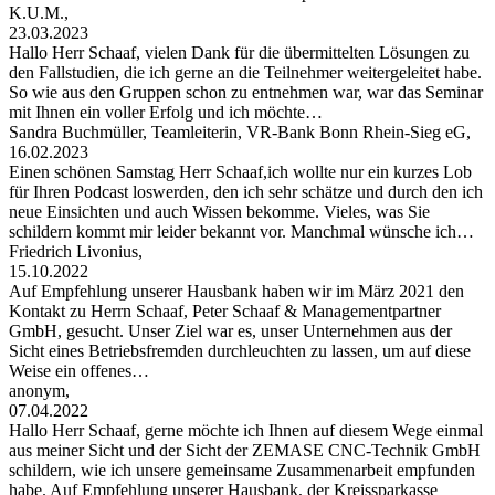
K.U.M.,
23.03.2023
Hallo Herr Schaaf, vielen Dank für die übermittelten Lösungen zu
den Fallstudien, die ich gerne an die Teilnehmer weitergeleitet habe.
So wie aus den Gruppen schon zu entnehmen war, war das Seminar
mit Ihnen ein voller Erfolg und ich möchte…
Sandra Buchmüller, Teamleiterin, VR-Bank Bonn Rhein-Sieg eG,
16.02.2023
Einen schönen Samstag Herr Schaaf,ich wollte nur ein kurzes Lob
für Ihren Podcast loswerden, den ich sehr schätze und durch den ich
neue Einsichten und auch Wissen bekomme. Vieles, was Sie
schildern kommt mir leider bekannt vor. Manchmal wünsche ich…
Friedrich Livonius,
15.10.2022
Auf Empfehlung unserer Hausbank haben wir im März 2021 den
Kontakt zu Herrn Schaaf, Peter Schaaf & Managementpartner
GmbH, gesucht. Unser Ziel war es, unser Unternehmen aus der
Sicht eines Betriebsfremden durchleuchten zu lassen, um auf diese
Weise ein offenes…
anonym,
07.04.2022
Hallo Herr Schaaf, gerne möchte ich Ihnen auf diesem Wege einmal
aus meiner Sicht und der Sicht der ZEMASE CNC-Technik GmbH
schildern, wie ich unsere gemeinsame Zusammenarbeit empfunden
habe. Auf Empfehlung unserer Hausbank, der Kreissparkasse