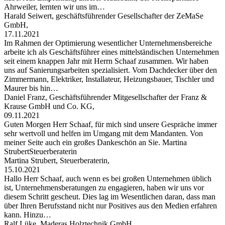
Ahrweiler, lernten wir uns im…
Harald Seiwert, geschäftsführender Gesellschafter der ZeMaSe
GmbH,
17.11.2021
Im Rahmen der Optimierung wesentlicher Unternehmensbereiche
arbeite ich als Geschäftsführer eines mittelständischen Unternehmen
seit einem knappen Jahr mit Herrn Schaaf zusammen. Wir haben
uns auf Sanierungsarbeiten spezialisiert. Vom Dachdecker über den
Zimmermann, Elektriker, Installateur, Heizungsbauer, Tischler und
Maurer bis hin…
Daniel Franz, Geschäftsführender Mitgesellschafter der Franz &
Krause GmbH und Co. KG,
09.11.2021
Guten Morgen Herr Schaaf, für mich sind unsere Gespräche immer
sehr wertvoll und helfen im Umgang mit dem Mandanten. Von
meiner Seite auch ein großes Dankeschön an Sie. Martina
StrubertSteuerberaterin
Martina Strubert, Steuerberaterin,
15.10.2021
Hallo Herr Schaaf, auch wenn es bei großen Unternehmen üblich
ist, Unternehmensberatungen zu engagieren, haben wir uns vor
diesem Schritt gescheut. Dies lag im Wesentlichen daran, dass man
über Ihren Berufsstand nicht nur Positives aus den Medien erfahren
kann. Hinzu…
Ralf Lüke, Maderas Holztechnik GmbH,