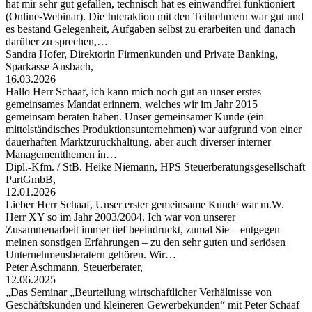
hat mir sehr gut gefallen, technisch hat es einwandfrei funktioniert
(Online-Webinar). Die Interaktion mit den Teilnehmern war gut und
es bestand Gelegenheit, Aufgaben selbst zu erarbeiten und danach
darüber zu sprechen,…
Sandra Hofer, Direktorin Firmenkunden und Private Banking,
Sparkasse Ansbach,
16.03.2026
Hallo Herr Schaaf, ich kann mich noch gut an unser erstes
gemeinsames Mandat erinnern, welches wir im Jahr 2015
gemeinsam beraten haben. Unser gemeinsamer Kunde (ein
mittelständisches Produktionsunternehmen) war aufgrund von einer
dauerhaften Marktzurückhaltung, aber auch diverser interner
Managementthemen in…
Dipl.-Kfm. / StB. Heike Niemann, HPS Steuerberatungsgesellschaft
PartGmbB,
12.01.2026
Lieber Herr Schaaf, Unser erster gemeinsame Kunde war m.W.
Herr XY so im Jahr 2003/2004. Ich war von unserer
Zusammenarbeit immer tief beeindruckt, zumal Sie – entgegen
meinen sonstigen Erfahrungen – zu den sehr guten und seriösen
Unternehmensberatern gehören. Wir…
Peter Aschmann, Steuerberater,
12.06.2025
„Das Seminar „Beurteilung wirtschaftlicher Verhältnisse von
Geschäftskunden und kleineren Gewerbekunden“ mit Peter Schaaf