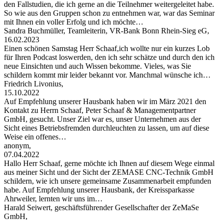
den Fallstudien, die ich gerne an die Teilnehmer weitergeleitet habe.
So wie aus den Gruppen schon zu entnehmen war, war das Seminar
mit Ihnen ein voller Erfolg und ich möchte…
Sandra Buchmüller, Teamleiterin, VR-Bank Bonn Rhein-Sieg eG,
16.02.2023
Einen schönen Samstag Herr Schaaf,ich wollte nur ein kurzes Lob
für Ihren Podcast loswerden, den ich sehr schätze und durch den ich
neue Einsichten und auch Wissen bekomme. Vieles, was Sie
schildern kommt mir leider bekannt vor. Manchmal wünsche ich…
Friedrich Livonius,
15.10.2022
Auf Empfehlung unserer Hausbank haben wir im März 2021 den
Kontakt zu Herrn Schaaf, Peter Schaaf & Managementpartner
GmbH, gesucht. Unser Ziel war es, unser Unternehmen aus der
Sicht eines Betriebsfremden durchleuchten zu lassen, um auf diese
Weise ein offenes…
anonym,
07.04.2022
Hallo Herr Schaaf, gerne möchte ich Ihnen auf diesem Wege einmal
aus meiner Sicht und der Sicht der ZEMASE CNC-Technik GmbH
schildern, wie ich unsere gemeinsame Zusammenarbeit empfunden
habe. Auf Empfehlung unserer Hausbank, der Kreissparkasse
Ahrweiler, lernten wir uns im…
Harald Seiwert, geschäftsführender Gesellschafter der ZeMaSe
GmbH,