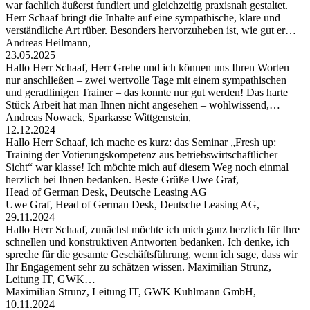
war fachlich äußerst fundiert und gleichzeitig praxisnah gestaltet.
Herr Schaaf bringt die Inhalte auf eine sympathische, klare und
verständliche Art rüber. Besonders hervorzuheben ist, wie gut er…
Andreas Heilmann,
23.05.2025
Hallo Herr Schaaf, Herr Grebe und ich können uns Ihren Worten
nur anschließen – zwei wertvolle Tage mit einem sympathischen
und geradlinigen Trainer – das konnte nur gut werden! Das harte
Stück Arbeit hat man Ihnen nicht angesehen – wohlwissend,…
Andreas Nowack, Sparkasse Wittgenstein,
12.12.2024
Hallo Herr Schaaf, ich mache es kurz: das Seminar „Fresh up:
Training der Votierungskompetenz aus betriebswirtschaftlicher
Sicht“ war klasse! Ich möchte mich auf diesem Weg noch einmal
herzlich bei Ihnen bedanken. Beste Grüße Uwe Graf,
Head of German Desk, Deutsche Leasing AG
Uwe Graf, Head of German Desk, Deutsche Leasing AG,
29.11.2024
Hallo Herr Schaaf, zunächst möchte ich mich ganz herzlich für Ihre
schnellen und konstruktiven Antworten bedanken. Ich denke, ich
spreche für die gesamte Geschäftsführung, wenn ich sage, dass wir
Ihr Engagement sehr zu schätzen wissen. Maximilian Strunz,
Leitung IT, GWK…
Maximilian Strunz, Leitung IT, GWK Kuhlmann GmbH,
10.11.2024