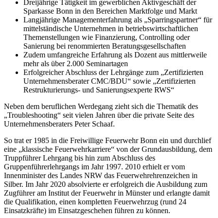
Dreijährige Tätigkeit im gewerblichen Aktivgeschäft der
Sparkasse Bonn in den Bereichen Marktfolge und Markt
Langjährige Managementerfahrung als „Sparringspartner“ für
mittelständische Unternehmen in betriebswirtschaftlichen
Themenstellungen wie Finanzierung, Controlling oder
Sanierung bei renommierten Beratungsgesellschaften
Zudem umfangreiche Erfahrung als Dozent aus mittlerweile
mehr als über 2.000 Seminartagen
Erfolgreicher Abschluss der Lehrgänge zum „Zertifizierten
Unternehmensberater CMC/BDU“ sowie „Zertifizierten
Restrukturierungs- und Sanierungsexperte RWS“
Neben dem beruflichen Werdegang zieht sich die Thematik des
„Troubleshooting“ seit vielen Jahren über die private Seite des
Unternehmensberaters Peter Schaaf.
So trat er 1985 in die Freiwillige Feuerwehr Bonn ein und durchlief
eine „klassische Feuerwehrkarriere“ von der Grundausbildung, dem
Truppführer Lehrgang bis hin zum Abschluss des
Gruppenführerlehrgangs im Jahr 1997. 2010 erhielt er vom
Innenminister des Landes NRW das Feuerwehrehrenzeichen in
Silber. Im Jahr 2020 absolvierte er erfolgreich die Ausbildung zum
Zugführer am Institut der Feuerwehr in Münster und erlangte damit
die Qualifikation, einen kompletten Feuerwehrzug (rund 24
Einsatzkräfte) im Einsatzgeschehen führen zu können.