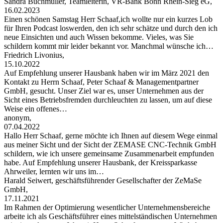
Sandra Buchmüller, Teamleiterin, VR-Bank Bonn Rhein-Sieg eG,
16.02.2023
Einen schönen Samstag Herr Schaaf,ich wollte nur ein kurzes Lob
für Ihren Podcast loswerden, den ich sehr schätze und durch den ich
neue Einsichten und auch Wissen bekomme. Vieles, was Sie
schildern kommt mir leider bekannt vor. Manchmal wünsche ich…
Friedrich Livonius,
15.10.2022
Auf Empfehlung unserer Hausbank haben wir im März 2021 den
Kontakt zu Herrn Schaaf, Peter Schaaf & Managementpartner
GmbH, gesucht. Unser Ziel war es, unser Unternehmen aus der
Sicht eines Betriebsfremden durchleuchten zu lassen, um auf diese
Weise ein offenes…
anonym,
07.04.2022
Hallo Herr Schaaf, gerne möchte ich Ihnen auf diesem Wege einmal
aus meiner Sicht und der Sicht der ZEMASE CNC-Technik GmbH
schildern, wie ich unsere gemeinsame Zusammenarbeit empfunden
habe. Auf Empfehlung unserer Hausbank, der Kreissparkasse
Ahrweiler, lernten wir uns im…
Harald Seiwert, geschäftsführender Gesellschafter der ZeMaSe
GmbH,
17.11.2021
Im Rahmen der Optimierung wesentlicher Unternehmensbereiche
arbeite ich als Geschäftsführer eines mittelständischen Unternehmen