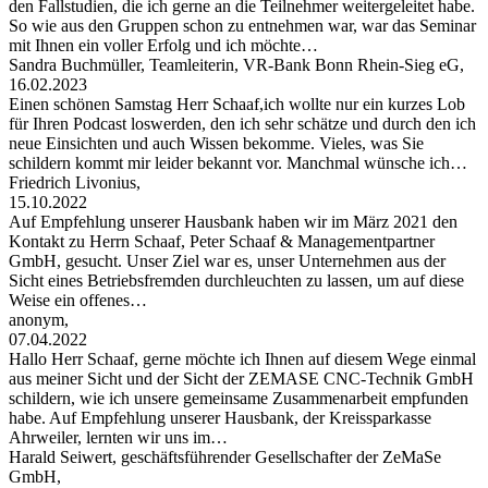
den Fallstudien, die ich gerne an die Teilnehmer weitergeleitet habe.
So wie aus den Gruppen schon zu entnehmen war, war das Seminar
mit Ihnen ein voller Erfolg und ich möchte…
Sandra Buchmüller, Teamleiterin, VR-Bank Bonn Rhein-Sieg eG,
16.02.2023
Einen schönen Samstag Herr Schaaf,ich wollte nur ein kurzes Lob
für Ihren Podcast loswerden, den ich sehr schätze und durch den ich
neue Einsichten und auch Wissen bekomme. Vieles, was Sie
schildern kommt mir leider bekannt vor. Manchmal wünsche ich…
Friedrich Livonius,
15.10.2022
Auf Empfehlung unserer Hausbank haben wir im März 2021 den
Kontakt zu Herrn Schaaf, Peter Schaaf & Managementpartner
GmbH, gesucht. Unser Ziel war es, unser Unternehmen aus der
Sicht eines Betriebsfremden durchleuchten zu lassen, um auf diese
Weise ein offenes…
anonym,
07.04.2022
Hallo Herr Schaaf, gerne möchte ich Ihnen auf diesem Wege einmal
aus meiner Sicht und der Sicht der ZEMASE CNC-Technik GmbH
schildern, wie ich unsere gemeinsame Zusammenarbeit empfunden
habe. Auf Empfehlung unserer Hausbank, der Kreissparkasse
Ahrweiler, lernten wir uns im…
Harald Seiwert, geschäftsführender Gesellschafter der ZeMaSe
GmbH,