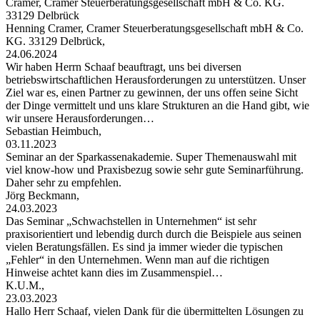
Cramer, Cramer Steuerberatungsgesellschaft mbH & Co. KG.
33129 Delbrück
Henning Cramer, Cramer Steuerberatungsgesellschaft mbH & Co.
KG. 33129 Delbrück,
24.06.2024
Wir haben Herrn Schaaf beauftragt, uns bei diversen
betriebswirtschaftlichen Herausforderungen zu unterstützen. Unser
Ziel war es, einen Partner zu gewinnen, der uns offen seine Sicht
der Dinge vermittelt und uns klare Strukturen an die Hand gibt, wie
wir unsere Herausforderungen…
Sebastian Heimbuch,
03.11.2023
Seminar an der Sparkassenakademie. Super Themenauswahl mit
viel know-how und Praxisbezug sowie sehr gute Seminarführung.
Daher sehr zu empfehlen.
Jörg Beckmann,
24.03.2023
Das Seminar „Schwachstellen in Unternehmen“ ist sehr
praxisorientiert und lebendig durch durch die Beispiele aus seinen
vielen Beratungsfällen. Es sind ja immer wieder die typischen
„Fehler“ in den Unternehmen. Wenn man auf die richtigen
Hinweise achtet kann dies im Zusammenspiel…
K.U.M.,
23.03.2023
Hallo Herr Schaaf, vielen Dank für die übermittelten Lösungen zu