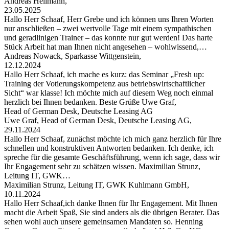
Andreas Heilmann,
23.05.2025
Hallo Herr Schaaf, Herr Grebe und ich können uns Ihren Worten
nur anschließen – zwei wertvolle Tage mit einem sympathischen
und geradlinigen Trainer – das konnte nur gut werden! Das harte
Stück Arbeit hat man Ihnen nicht angesehen – wohlwissend,…
Andreas Nowack, Sparkasse Wittgenstein,
12.12.2024
Hallo Herr Schaaf, ich mache es kurz: das Seminar „Fresh up:
Training der Votierungskompetenz aus betriebswirtschaftlicher
Sicht“ war klasse! Ich möchte mich auf diesem Weg noch einmal
herzlich bei Ihnen bedanken. Beste Grüße Uwe Graf,
Head of German Desk, Deutsche Leasing AG
Uwe Graf, Head of German Desk, Deutsche Leasing AG,
29.11.2024
Hallo Herr Schaaf, zunächst möchte ich mich ganz herzlich für Ihre
schnellen und konstruktiven Antworten bedanken. Ich denke, ich
spreche für die gesamte Geschäftsführung, wenn ich sage, dass wir
Ihr Engagement sehr zu schätzen wissen. Maximilian Strunz,
Leitung IT, GWK…
Maximilian Strunz, Leitung IT, GWK Kuhlmann GmbH,
10.11.2024
Hallo Herr Schaaf,ich danke Ihnen für Ihr Engagement. Mit Ihnen
macht die Arbeit Spaß, Sie sind anders als die übrigen Berater. Das
sehen wohl auch unsere gemeinsamen Mandaten so. Henning