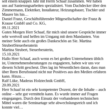
seit einem knappen Jahr mit Herrn Schaaf zusammen. Wir haben
uns auf Sanierungsarbeiten spezialisiert. Vom Dachdecker über den
Zimmermann, Elektriker, Installateur, Heizungsbauer, Tischler und
Maurer bis hin…
Daniel Franz, Geschäftsführender Mitgesellschafter der Franz &
Krause GmbH und Co. KG,
09.11.2021
Guten Morgen Herr Schaaf, für mich sind unsere Gespräche immer
sehr wertvoll und helfen im Umgang mit dem Mandanten. Von
meiner Seite auch ein großes Dankeschön an Sie. Martina
StrubertSteuerberaterin
Martina Strubert, Steuerberaterin,
15.10.2021
Hallo Herr Schaaf, auch wenn es bei großen Unternehmen üblich
ist, Unternehmensberatungen zu engagieren, haben wir uns vor
diesem Schritt gescheut. Dies lag im Wesentlichen daran, dass man
über Ihren Berufsstand nicht nur Positives aus den Medien erfahren
kann. Hinzu…
Ralf Lüke, Maderas Holztechnik GmbH,
20.09.2021
Herr Schaaf ist ein sehr kompetenter Dozent, der die Inhalte – auch
online – sehr gut vermitteln kann. Es wurde immer auf Fragen
eingegangen. Durch den Einsatz der vorhandenen technischen
Mittel waren die Seminartage sehr abwechslungsreich und ich
konnte viel…