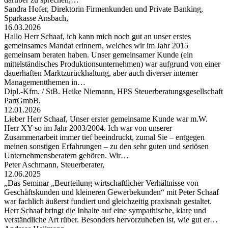
Sandra Hofer, Direktorin Firmenkunden und Private Banking,
Sparkasse Ansbach,
16.03.2026
Hallo Herr Schaaf, ich kann mich noch gut an unser erstes
gemeinsames Mandat erinnern, welches wir im Jahr 2015
gemeinsam beraten haben. Unser gemeinsamer Kunde (ein
mittelständisches Produktionsunternehmen) war aufgrund von einer
dauerhaften Marktzurückhaltung, aber auch diverser interner
Managementthemen in…
Dipl.-Kfm. / StB. Heike Niemann, HPS Steuerberatungsgesellschaft
PartGmbB,
12.01.2026
Lieber Herr Schaaf, Unser erster gemeinsame Kunde war m.W.
Herr XY so im Jahr 2003/2004. Ich war von unserer
Zusammenarbeit immer tief beeindruckt, zumal Sie – entgegen
meinen sonstigen Erfahrungen – zu den sehr guten und seriösen
Unternehmensberatern gehören. Wir…
Peter Aschmann, Steuerberater,
12.06.2025
„Das Seminar „Beurteilung wirtschaftlicher Verhältnisse von
Geschäftskunden und kleineren Gewerbekunden“ mit Peter Schaaf
war fachlich äußerst fundiert und gleichzeitig praxisnah gestaltet.
Herr Schaaf bringt die Inhalte auf eine sympathische, klare und
verständliche Art rüber. Besonders hervorzuheben ist, wie gut er…