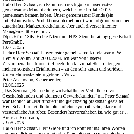
Hallo Herr Schaaf, ich kann mich noch gut an unser erstes
gemeinsames Mandat erinnern, welches wir im Jahr 2015
gemeinsam beraten haben. Unser gemeinsamer Kunde (ein
mittelständisches Produktionsunternehmen) war aufgrund von einer
dauerhaften Marktzurückhaltung, aber auch diverser interner
Managementthemen in…
Dipl.-Kfm. / StB. Heike Niemann, HPS Steuerberatungsgesellschaft
PartGmbB,
12.01.2026
Lieber Herr Schaaf, Unser erster gemeinsame Kunde war m.W.
Herr XY so im Jahr 2003/2004. Ich war von unserer
Zusammenarbeit immer tief beeindruckt, zumal Sie – entgegen
meinen sonstigen Erfahrungen – zu den sehr guten und seriösen
Unternehmensberatern gehören. Wir…
Peter Aschmann, Steuerberater,
12.06.2025
„Das Seminar „Beurteilung wirtschaftlicher Verhältnisse von
Geschäftskunden und kleineren Gewerbekunden“ mit Peter Schaaf
war fachlich äußerst fundiert und gleichzeitig praxisnah gestaltet.
Herr Schaaf bringt die Inhalte auf eine sympathische, klare und
verständliche Art rüber. Besonders hervorzuheben ist, wie gut er…
Andreas Heilmann,
23.05.2025
Hallo Herr Schaaf, Herr Grebe und ich können uns Ihren Worten
nur anschließen – zwei wertvolle Tage mit einem sympathischen