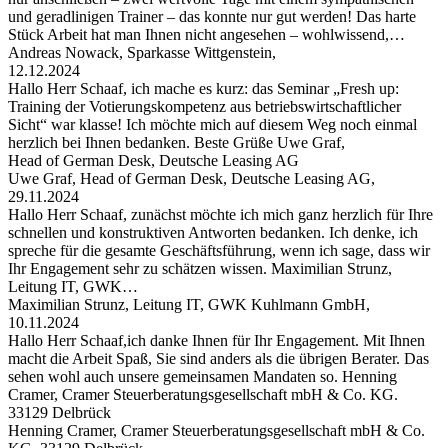
und geradlinigen Trainer – das konnte nur gut werden! Das harte
Stück Arbeit hat man Ihnen nicht angesehen – wohlwissend,…
Andreas Nowack, Sparkasse Wittgenstein,
12.12.2024
Hallo Herr Schaaf, ich mache es kurz: das Seminar „Fresh up:
Training der Votierungskompetenz aus betriebswirtschaftlicher
Sicht“ war klasse! Ich möchte mich auf diesem Weg noch einmal
herzlich bei Ihnen bedanken. Beste Grüße Uwe Graf,
Head of German Desk, Deutsche Leasing AG
Uwe Graf, Head of German Desk, Deutsche Leasing AG,
29.11.2024
Hallo Herr Schaaf, zunächst möchte ich mich ganz herzlich für Ihre
schnellen und konstruktiven Antworten bedanken. Ich denke, ich
spreche für die gesamte Geschäftsführung, wenn ich sage, dass wir
Ihr Engagement sehr zu schätzen wissen. Maximilian Strunz,
Leitung IT, GWK…
Maximilian Strunz, Leitung IT, GWK Kuhlmann GmbH,
10.11.2024
Hallo Herr Schaaf,ich danke Ihnen für Ihr Engagement. Mit Ihnen
macht die Arbeit Spaß, Sie sind anders als die übrigen Berater. Das
sehen wohl auch unsere gemeinsamen Mandaten so. Henning
Cramer, Cramer Steuerberatungsgesellschaft mbH & Co. KG.
33129 Delbrück
Henning Cramer, Cramer Steuerberatungsgesellschaft mbH & Co.