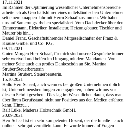
17.11.2021
Im Rahmen der Optimierung wesentlicher Unternehmensbereiche
arbeite ich als Geschäftsführer eines mittelständischen Unternehmen
seit einem knappen Jahr mit Herrn Schaaf zusammen. Wir haben
uns auf Sanierungsarbeiten spezialisiert. Vom Dachdecker über den
Zimmermann, Elektriker, Installateur, Heizungsbauer, Tischler und
Maurer bis hin…
Daniel Franz, Geschäftsführender Mitgesellschafter der Franz &
Krause GmbH und Co. KG,
09.11.2021
Guten Morgen Herr Schaaf, für mich sind unsere Gespräche immer
sehr wertvoll und helfen im Umgang mit dem Mandanten. Von
meiner Seite auch ein großes Dankeschön an Sie. Martina
StrubertSteuerberaterin
Martina Strubert, Steuerberaterin,
15.10.2021
Hallo Herr Schaaf, auch wenn es bei großen Unternehmen üblich
ist, Unternehmensberatungen zu engagieren, haben wir uns vor
diesem Schritt gescheut. Dies lag im Wesentlichen daran, dass man
über Ihren Berufsstand nicht nur Positives aus den Medien erfahren
kann. Hinzu…
Ralf Lüke, Maderas Holztechnik GmbH,
20.09.2021
Herr Schaaf ist ein sehr kompetenter Dozent, der die Inhalte – auch
online – sehr gut vermitteln kann. Es wurde immer auf Fragen