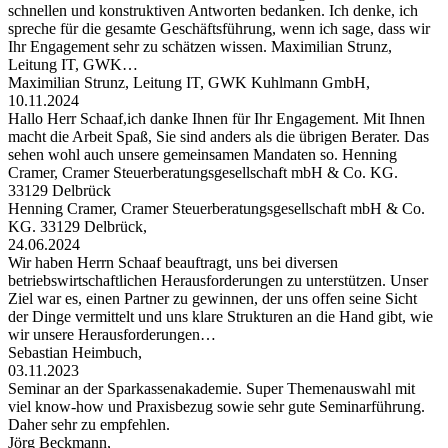
schnellen und konstruktiven Antworten bedanken. Ich denke, ich
spreche für die gesamte Geschäftsführung, wenn ich sage, dass wir
Ihr Engagement sehr zu schätzen wissen. Maximilian Strunz,
Leitung IT, GWK…
Maximilian Strunz, Leitung IT, GWK Kuhlmann GmbH,
10.11.2024
Hallo Herr Schaaf,ich danke Ihnen für Ihr Engagement. Mit Ihnen
macht die Arbeit Spaß, Sie sind anders als die übrigen Berater. Das
sehen wohl auch unsere gemeinsamen Mandaten so. Henning
Cramer, Cramer Steuerberatungsgesellschaft mbH & Co. KG.
33129 Delbrück
Henning Cramer, Cramer Steuerberatungsgesellschaft mbH & Co.
KG. 33129 Delbrück,
24.06.2024
Wir haben Herrn Schaaf beauftragt, uns bei diversen
betriebswirtschaftlichen Herausforderungen zu unterstützen. Unser
Ziel war es, einen Partner zu gewinnen, der uns offen seine Sicht
der Dinge vermittelt und uns klare Strukturen an die Hand gibt, wie
wir unsere Herausforderungen…
Sebastian Heimbuch,
03.11.2023
Seminar an der Sparkassenakademie. Super Themenauswahl mit
viel know-how und Praxisbezug sowie sehr gute Seminarführung.
Daher sehr zu empfehlen.
Jörg Beckmann,