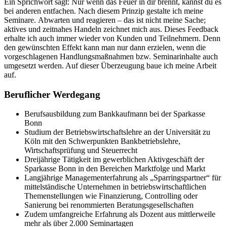
Ein Sprichwort sagt: Nur wenn das Feuer in dir brennt, kannst du es
bei anderen entfachen. Nach diesem Prinzip gestalte ich meine
Seminare. Abwarten und reagieren – das ist nicht meine Sache;
aktives und zeitnahes Handeln zeichnet mich aus. Dieses Feedback
erhalte ich auch immer wieder von Kunden und Teilnehmern. Denn
den gewünschten Effekt kann man nur dann erzielen, wenn die
vorgeschlagenen Handlungsmaßnahmen bzw. Seminarinhalte auch
umgesetzt werden. Auf dieser Überzeugung baue ich meine Arbeit
auf.
Beruflicher Werdegang
Berufsausbildung zum Bankkaufmann bei der Sparkasse
Bonn
Studium der Betriebswirtschaftslehre an der Universität zu
Köln mit den Schwerpunkten Bankbetriebslehre,
Wirtschaftsprüfung und Steuerrecht
Dreijährige Tätigkeit im gewerblichen Aktivgeschäft der
Sparkasse Bonn in den Bereichen Marktfolge und Markt
Langjährige Managementerfahrung als „Sparringspartner“ für
mittelständische Unternehmen in betriebswirtschaftlichen
Themenstellungen wie Finanzierung, Controlling oder
Sanierung bei renommierten Beratungsgesellschaften
Zudem umfangreiche Erfahrung als Dozent aus mittlerweile
mehr als über 2.000 Seminartagen