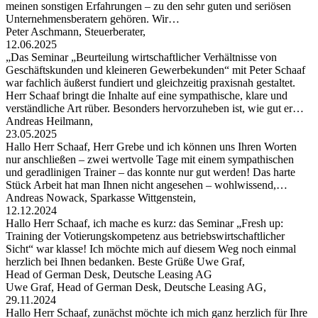
meinen sonstigen Erfahrungen – zu den sehr guten und seriösen
Unternehmensberatern gehören. Wir…
Peter Aschmann, Steuerberater,
12.06.2025
„Das Seminar „Beurteilung wirtschaftlicher Verhältnisse von
Geschäftskunden und kleineren Gewerbekunden“ mit Peter Schaaf
war fachlich äußerst fundiert und gleichzeitig praxisnah gestaltet.
Herr Schaaf bringt die Inhalte auf eine sympathische, klare und
verständliche Art rüber. Besonders hervorzuheben ist, wie gut er…
Andreas Heilmann,
23.05.2025
Hallo Herr Schaaf, Herr Grebe und ich können uns Ihren Worten
nur anschließen – zwei wertvolle Tage mit einem sympathischen
und geradlinigen Trainer – das konnte nur gut werden! Das harte
Stück Arbeit hat man Ihnen nicht angesehen – wohlwissend,…
Andreas Nowack, Sparkasse Wittgenstein,
12.12.2024
Hallo Herr Schaaf, ich mache es kurz: das Seminar „Fresh up:
Training der Votierungskompetenz aus betriebswirtschaftlicher
Sicht“ war klasse! Ich möchte mich auf diesem Weg noch einmal
herzlich bei Ihnen bedanken. Beste Grüße Uwe Graf,
Head of German Desk, Deutsche Leasing AG
Uwe Graf, Head of German Desk, Deutsche Leasing AG,
29.11.2024
Hallo Herr Schaaf, zunächst möchte ich mich ganz herzlich für Ihre