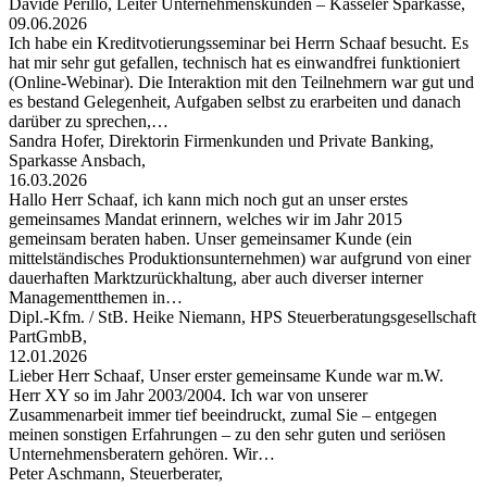
Davide Perillo, Leiter Unternehmenskunden – Kasseler Sparkasse,
09.06.2026
Ich habe ein Kreditvotierungsseminar bei Herrn Schaaf besucht. Es
hat mir sehr gut gefallen, technisch hat es einwandfrei funktioniert
(Online-Webinar). Die Interaktion mit den Teilnehmern war gut und
es bestand Gelegenheit, Aufgaben selbst zu erarbeiten und danach
darüber zu sprechen,…
Sandra Hofer, Direktorin Firmenkunden und Private Banking,
Sparkasse Ansbach,
16.03.2026
Hallo Herr Schaaf, ich kann mich noch gut an unser erstes
gemeinsames Mandat erinnern, welches wir im Jahr 2015
gemeinsam beraten haben. Unser gemeinsamer Kunde (ein
mittelständisches Produktionsunternehmen) war aufgrund von einer
dauerhaften Marktzurückhaltung, aber auch diverser interner
Managementthemen in…
Dipl.-Kfm. / StB. Heike Niemann, HPS Steuerberatungsgesellschaft
PartGmbB,
12.01.2026
Lieber Herr Schaaf, Unser erster gemeinsame Kunde war m.W.
Herr XY so im Jahr 2003/2004. Ich war von unserer
Zusammenarbeit immer tief beeindruckt, zumal Sie – entgegen
meinen sonstigen Erfahrungen – zu den sehr guten und seriösen
Unternehmensberatern gehören. Wir…
Peter Aschmann, Steuerberater,