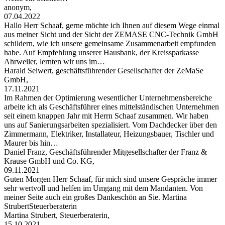
anonym,
07.04.2022
Hallo Herr Schaaf, gerne möchte ich Ihnen auf diesem Wege einmal
aus meiner Sicht und der Sicht der ZEMASE CNC-Technik GmbH
schildern, wie ich unsere gemeinsame Zusammenarbeit empfunden
habe. Auf Empfehlung unserer Hausbank, der Kreissparkasse
Ahrweiler, lernten wir uns im…
Harald Seiwert, geschäftsführender Gesellschafter der ZeMaSe
GmbH,
17.11.2021
Im Rahmen der Optimierung wesentlicher Unternehmensbereiche
arbeite ich als Geschäftsführer eines mittelständischen Unternehmen
seit einem knappen Jahr mit Herrn Schaaf zusammen. Wir haben
uns auf Sanierungsarbeiten spezialisiert. Vom Dachdecker über den
Zimmermann, Elektriker, Installateur, Heizungsbauer, Tischler und
Maurer bis hin…
Daniel Franz, Geschäftsführender Mitgesellschafter der Franz &
Krause GmbH und Co. KG,
09.11.2021
Guten Morgen Herr Schaaf, für mich sind unsere Gespräche immer
sehr wertvoll und helfen im Umgang mit dem Mandanten. Von
meiner Seite auch ein großes Dankeschön an Sie. Martina
StrubertSteuerberaterin
Martina Strubert, Steuerberaterin,
15.10.2021