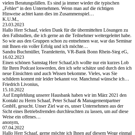
vielen Beratungsfällen. Es sind ja immer wieder die typischen
„Fehler“ in den Unternehmen. Wenn man auf die richtigen
Hinweise achtet kann dies im Zusammenspiel…
K.U.M.,
23.03.2023
Hallo Herr Schaaf, vielen Dank für die übermittelten Lösungen zu
den Fallstudien, die ich gerne an die Teilnehmer weitergeleitet habe.
So wie aus den Gruppen schon zu entnehmen war, war das Seminar
mit Ihnen ein voller Erfolg und ich möchte…
Sandra Buchmüller, Teamleiterin, VR-Bank Bonn Rhein-Sieg eG,
16.02.2023
Einen schönen Samstag Herr Schaaf,ich wollte nur ein kurzes Lob
für Ihren Podcast loswerden, den ich sehr schätze und durch den ich
neue Einsichten und auch Wissen bekomme. Vieles, was Sie
schildern kommt mir leider bekannt vor. Manchmal wünsche ich…
Friedrich Livonius,
15.10.2022
Auf Empfehlung unserer Hausbank haben wir im März 2021 den
Kontakt zu Herrn Schaaf, Peter Schaaf & Managementpartner
GmbH, gesucht. Unser Ziel war es, unser Unternehmen aus der
Sicht eines Betriebsfremden durchleuchten zu lassen, um auf diese
Weise ein offenes…
anonym,
07.04.2022
Hallo Herr Schaaf, gerne möchte ich Ihnen auf diesem Wege einmal