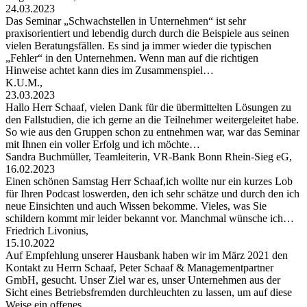
24.03.2023
Das Seminar „Schwachstellen in Unternehmen“ ist sehr
praxisorientiert und lebendig durch durch die Beispiele aus seinen
vielen Beratungsfällen. Es sind ja immer wieder die typischen
„Fehler“ in den Unternehmen. Wenn man auf die richtigen
Hinweise achtet kann dies im Zusammenspiel…
K.U.M.,
23.03.2023
Hallo Herr Schaaf, vielen Dank für die übermittelten Lösungen zu
den Fallstudien, die ich gerne an die Teilnehmer weitergeleitet habe.
So wie aus den Gruppen schon zu entnehmen war, war das Seminar
mit Ihnen ein voller Erfolg und ich möchte…
Sandra Buchmüller, Teamleiterin, VR-Bank Bonn Rhein-Sieg eG,
16.02.2023
Einen schönen Samstag Herr Schaaf,ich wollte nur ein kurzes Lob
für Ihren Podcast loswerden, den ich sehr schätze und durch den ich
neue Einsichten und auch Wissen bekomme. Vieles, was Sie
schildern kommt mir leider bekannt vor. Manchmal wünsche ich…
Friedrich Livonius,
15.10.2022
Auf Empfehlung unserer Hausbank haben wir im März 2021 den
Kontakt zu Herrn Schaaf, Peter Schaaf & Managementpartner
GmbH, gesucht. Unser Ziel war es, unser Unternehmen aus der
Sicht eines Betriebsfremden durchleuchten zu lassen, um auf diese
Weise ein offenes…