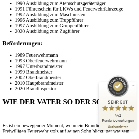
1990 Ausbildung zum Atemschutzgeräteträger
1991 Führerschein für LKWs und Feuerwehrfahrzeuge
1992 Ausbildung zum Maschinisten
1996 Ausbildung zum Truppführer
1997 Ausbildung zum Gruppenführer
2020 Ausbildung zum Zugführer
Beförderungen:
Kundenbewertungen und Erfahrungen zu
Peter Schaaf & Managementpartner GmbH
1989 Feuerwehrmann
1993 Oberfeuerwehrmann
SEHR GUT
1997 Unterbrandmeister
%
100
1999 Brandmeister
Empfehlungen auf
2002 Oberbrandmeister
ProvenExpert.com
5,00
/
4,90
2010 Hauptbrandmeister
2020 Brandinspektor
442
WIE DER VATER SO DER SOHN
SEHR GUT
Bewertungen auf ProvenExpert.com
442
Blick aufs ProvenExpert-Profil werfen
Kundenbewertungen
Es ist ein bewegender Moment, wenn ein Brandinspektor der
22.07.2026
Authentizität
Freiwilligen Feuerwehr stolz auf seinen Sohn blickt, der wie sein
Vater, im Ehrenamt tätig ist. Die Freiwilligen Feuerwehren sind