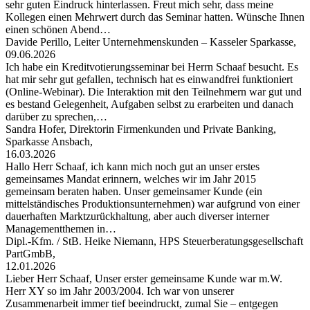
sehr guten Eindruck hinterlassen. Freut mich sehr, dass meine
Kollegen einen Mehrwert durch das Seminar hatten. Wünsche Ihnen
einen schönen Abend…
Davide Perillo, Leiter Unternehmenskunden – Kasseler Sparkasse,
09.06.2026
Ich habe ein Kreditvotierungsseminar bei Herrn Schaaf besucht. Es
hat mir sehr gut gefallen, technisch hat es einwandfrei funktioniert
(Online-Webinar). Die Interaktion mit den Teilnehmern war gut und
es bestand Gelegenheit, Aufgaben selbst zu erarbeiten und danach
darüber zu sprechen,…
Sandra Hofer, Direktorin Firmenkunden und Private Banking,
Sparkasse Ansbach,
16.03.2026
Hallo Herr Schaaf, ich kann mich noch gut an unser erstes
gemeinsames Mandat erinnern, welches wir im Jahr 2015
gemeinsam beraten haben. Unser gemeinsamer Kunde (ein
mittelständisches Produktionsunternehmen) war aufgrund von einer
dauerhaften Marktzurückhaltung, aber auch diverser interner
Managementthemen in…
Dipl.-Kfm. / StB. Heike Niemann, HPS Steuerberatungsgesellschaft
PartGmbB,
12.01.2026
Lieber Herr Schaaf, Unser erster gemeinsame Kunde war m.W.
Herr XY so im Jahr 2003/2004. Ich war von unserer
Zusammenarbeit immer tief beeindruckt, zumal Sie – entgegen