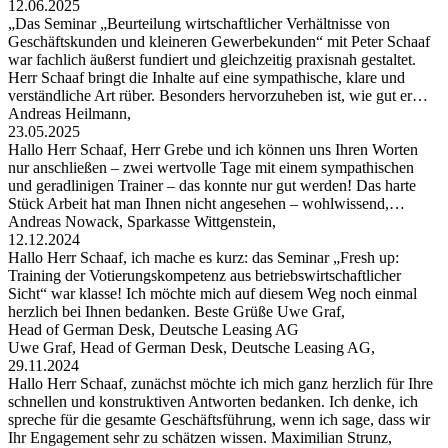
12.06.2025
„Das Seminar „Beurteilung wirtschaftlicher Verhältnisse von
Geschäftskunden und kleineren Gewerbekunden“ mit Peter Schaaf
war fachlich äußerst fundiert und gleichzeitig praxisnah gestaltet.
Herr Schaaf bringt die Inhalte auf eine sympathische, klare und
verständliche Art rüber. Besonders hervorzuheben ist, wie gut er…
Andreas Heilmann,
23.05.2025
Hallo Herr Schaaf, Herr Grebe und ich können uns Ihren Worten
nur anschließen – zwei wertvolle Tage mit einem sympathischen
und geradlinigen Trainer – das konnte nur gut werden! Das harte
Stück Arbeit hat man Ihnen nicht angesehen – wohlwissend,…
Andreas Nowack, Sparkasse Wittgenstein,
12.12.2024
Hallo Herr Schaaf, ich mache es kurz: das Seminar „Fresh up:
Training der Votierungskompetenz aus betriebswirtschaftlicher
Sicht“ war klasse! Ich möchte mich auf diesem Weg noch einmal
herzlich bei Ihnen bedanken. Beste Grüße Uwe Graf,
Head of German Desk, Deutsche Leasing AG
Uwe Graf, Head of German Desk, Deutsche Leasing AG,
29.11.2024
Hallo Herr Schaaf, zunächst möchte ich mich ganz herzlich für Ihre
schnellen und konstruktiven Antworten bedanken. Ich denke, ich
spreche für die gesamte Geschäftsführung, wenn ich sage, dass wir
Ihr Engagement sehr zu schätzen wissen. Maximilian Strunz,