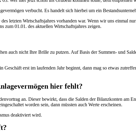
 03. Wer hier jetzt schon ins Grübeln kommen sollte, dem empfehlen
agevermögen verbucht. Es handelt sich hierbei um ein Bestandsunternehm
e des letzten Wirtschaftsjahres vorhanden war. Wenn wir uns einmal n
 zum 01.01. des aktuellen Wirtschaftsjahres zeigen.
chen auch nicht Ihre Brille zu putzen. Auf Basis der Summen- und Sal
in Geschäft erst im laufenden Jahr beginnt, dann mag so etwas zutref
Anlagevermögen hier fehlt?
denvortrag an. Dieser bewirkt, dass die Salden der Bilanzkonten am En
 eingeschaltet worden sein, dann müssten auch Werte erscheinen.
smus deaktiviert wird.
t?