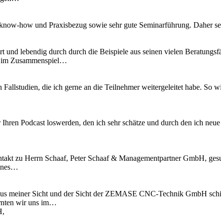
know-how und Praxisbezug sowie sehr gute Seminarführung. Daher se
t und lebendig durch durch die Beispiele aus seinen vielen Beratungsfä
es im Zusammenspiel…
n Fallstudien, die ich gerne an die Teilnehmer weitergeleitet habe. S
 Ihren Podcast loswerden, den ich sehr schätze und durch den ich neu
kt zu Herrn Schaaf, Peter Schaaf & Managementpartner GmbH, gesucht
fenes…
l aus meiner Sicht und der Sicht der ZEMASE CNC-Technik GmbH schi
rnten wir uns im…
H,