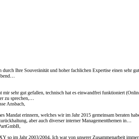
n durch Ihre Souveränität und hoher fachlichen Expertise einen sehr gu
 Abend…
 mir sehr gut gefallen, technisch hat es einwandfrei funktioniert (Onl
ber zu sprechen,…
asse Ansbach,
mes Mandat erinnern, welches wir im Jahr 2015 gemeinsam beraten hab
zurückhaltung, aber auch diverser interner Managementthemen in…
t PartGmbB,
Y so im Jahr 2003/2004. Ich war von unserer Zusammenarbeit immer t