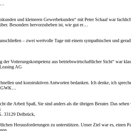
ir…
skunden und kleineren Gewerbekunden“ mit Peter Schaaf war fachlich äu
 rüber. Besonders hervorzuheben ist, wie gut er…
anschließen – zwei wertvolle Tage mit einem sympathischen und geradli
ng der Votierungskompetenz aus betriebswirtschaftlicher Sicht“ war kl
 Leasing AG
chnellen und konstruktiven Antworten bedanken. Ich denke, ich spreche
 IT, GWK…
cht die Arbeit Spaß, Sie sind anders als die übrigen Berater. Das se
k
G. 33129 Delbrück,
tlichen Herausforderungen zu unterstützen. Unser Ziel war es, einen Pa
ungen…