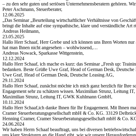
– zu den sehr guten und seriösen Unternehmensberatern gehören. W
Peter Aschmann, Steuerberater,
12.06.2025
„Das Seminar „Beurteilung wirtschaftlicher Verhältnisse von Geschäft
bringt die Inhalte auf eine sympathische, klare und verständliche Art
Andreas Heilmann,
23.05.2025
Hallo Herr Schaaf, Herr Grebe und ich können uns Ihren Worten nur 
hat man Ihnen nicht angesehen – wohlwissend,…
Andreas Nowack, Sparkasse Wittgenstein,
12.12.2024
Hallo Herr Schaaf, ich mache es kurz: das Seminar „Fresh up: Traini
bedanken. Beste Grüße Uwe Graf, Head of German Desk, Deutsche
Uwe Graf, Head of German Desk, Deutsche Leasing AG,
29.11.2024
Hallo Herr Schaaf, zunächst möchte ich mich ganz herzlich für Ihre s
Engagement sehr zu schätzen wissen. Maximilian Strunz, Leitung
Maximilian Strunz, Leitung IT, GWK Kuhlmann GmbH,
10.11.2024
Hallo Herr Schaaf,ich danke Ihnen für Ihr Engagement. Mit Ihnen ma
Cramer Steuerberatungsgesellschaft mbH & Co. KG. 33129 Delbrüc
Henning Cramer, Cramer Steuerberatungsgesellschaft mbH & Co. K
24.06.2024
Wir haben Herrn Schaaf beauftragt, uns bei diversen betriebswirtschaf
uns klare Strukturen an die Hand gibt, wie wir unsere Herausforder