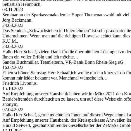
Sebastian Heimbuch,
03.11.2023
Seminar an der Sparkassenakademie. Super Themenauswahl mit viel 
Jörg Beckmann,
24.03.2023
Das Seminar „Schwachstellen in Unternehmen“ ist sehr praxisorientier
Unternehmen. Wenn man auf die richtigen Hinweise achtet kann di
K.U.M.,
23.03.2023
Hallo Herr Schaaf, vielen Dank für die übermittelten Lösungen zu de
Ihnen ein voller Erfolg und ich möchte…
Sandra Buchmüller, Teamleiterin, VR-Bank Bonn Rhein-Sieg eG,
16.02.2023
Einen schönen Samstag Herr Schaaf,ich wollte nur ein kurzes Lob für
kommt mir leider bekannt vor. Manchmal wünsche ich…
Friedrich Livonius,
15.10.2022
Auf Empfehlung unserer Hausbank haben wir im März 2021 den Konta
Betriebsfremden durchleuchten zu lassen, um auf diese Weise ein of
anonym,
07.04.2022
Hallo Herr Schaaf, gerne möchte ich Ihnen auf diesem Wege einma
Auf Empfehlung unserer Hausbank, der Kreissparkasse Ahrweiler, le
Harald Seiwert, geschäftsführender Gesellschafter der ZeMaSe Gmb
17.11.2021