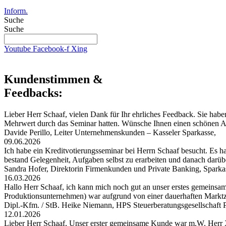
Inform.
Suche
Suche
Youtube
Facebook-f
Xing
Kundenstimmen &
Feedbacks:
Lieber Herr Schaaf, vielen Dank für Ihr ehrliches Feedback. Sie habe
Mehrwert durch das Seminar hatten. Wünsche Ihnen einen schönen
Davide Perillo, Leiter Unternehmenskunden – Kasseler Sparkasse,
09.06.2026
Ich habe ein Kreditvotierungsseminar bei Herrn Schaaf besucht. Es hat
bestand Gelegenheit, Aufgaben selbst zu erarbeiten und danach darü
Sandra Hofer, Direktorin Firmenkunden und Private Banking, Spark
16.03.2026
Hallo Herr Schaaf, ich kann mich noch gut an unser erstes gemeinsa
Produktionsunternehmen) war aufgrund von einer dauerhaften Markt
Dipl.-Kfm. / StB. Heike Niemann, HPS Steuerberatungsgesellschaf
12.01.2026
Lieber Herr Schaaf, Unser erster gemeinsame Kunde war m.W. Herr X