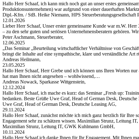
Hallo Herr Schaaf, ich kann mich noch gut an unser erstes gemeinsa
Produktionsunternehmen) war aufgrund von einer dauerhaften Markt
Dipl.-Kfm. / StB. Heike Niemann, HPS Steuerberatungsgesellschaf
12.01.2026
Lieber Herr Schaaf, Unser erster gemeinsame Kunde war m.W. Herr X
– zu den sehr guten und seriösen Unternehmensberatern gehören. W
Peter Aschmann, Steuerberater,
12.06.2025
„Das Seminar „Beurteilung wirtschaftlicher Verhältnisse von Geschäft
bringt die Inhalte auf eine sympathische, klare und verständliche Art
Andreas Heilmann,
23.05.2025
Hallo Herr Schaaf, Herr Grebe und ich können uns Ihren Worten nur 
hat man Ihnen nicht angesehen – wohlwissend,…
Andreas Nowack, Sparkasse Wittgenstein,
12.12.2024
Hallo Herr Schaaf, ich mache es kurz: das Seminar „Fresh up: Traini
bedanken. Beste Grüße Uwe Graf, Head of German Desk, Deutsche
Uwe Graf, Head of German Desk, Deutsche Leasing AG,
29.11.2024
Hallo Herr Schaaf, zunächst möchte ich mich ganz herzlich für Ihre s
Engagement sehr zu schätzen wissen. Maximilian Strunz, Leitung
Maximilian Strunz, Leitung IT, GWK Kuhlmann GmbH,
10.11.2024
Hallo Herr Schaaf,ich danke Ihnen für Ihr Engagement. Mit Ihnen ma