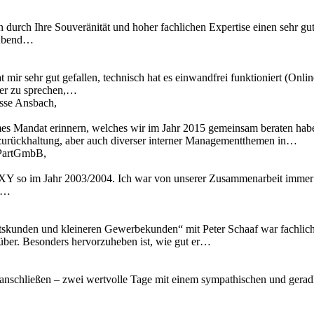
n durch Ihre Souveränität und hoher fachlichen Expertise einen sehr gu
 Abend…
 mir sehr gut gefallen, technisch hat es einwandfrei funktioniert (Onl
ber zu sprechen,…
asse Ansbach,
mes Mandat erinnern, welches wir im Jahr 2015 gemeinsam beraten hab
zurückhaltung, aber auch diverser interner Managementthemen in…
t PartGmbB,
Y so im Jahr 2003/2004. Ich war von unserer Zusammenarbeit immer t
ir…
skunden und kleineren Gewerbekunden“ mit Peter Schaaf war fachlich äu
 rüber. Besonders hervorzuheben ist, wie gut er…
anschließen – zwei wertvolle Tage mit einem sympathischen und geradli