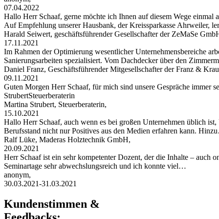
07.04.2022
Hallo Herr Schaaf, gerne möchte ich Ihnen auf diesem Wege einma
Auf Empfehlung unserer Hausbank, der Kreissparkasse Ahrweiler, le
Harald Seiwert, geschäftsführender Gesellschafter der ZeMaSe Gmb
17.11.2021
Im Rahmen der Optimierung wesentlicher Unternehmensbereiche arbei
Sanierungsarbeiten spezialisiert. Vom Dachdecker über den Zimmerman
Daniel Franz, Geschäftsführender Mitgesellschafter der Franz & 
09.11.2021
Guten Morgen Herr Schaaf, für mich sind unsere Gespräche immer s
StrubertSteuerberaterin
Martina Strubert, Steuerberaterin,
15.10.2021
Hallo Herr Schaaf, auch wenn es bei großen Unternehmen üblich ist,
Berufsstand nicht nur Positives aus den Medien erfahren kann. Hinz
Ralf Lüke, Maderas Holztechnik GmbH,
20.09.2021
Herr Schaaf ist ein sehr kompetenter Dozent, der die Inhalte – auch
Seminartage sehr abwechslungsreich und ich konnte viel…
anonym,
30.03.2021-31.03.2021
Kundenstimmen &
Feedbacks: