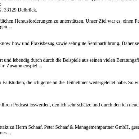
k
G. 33129 Delbrück,
tlichen Herausforderungen zu unterstützen. Unser Ziel war es, einen Pa
ungen…
know-how und Praxisbezug sowie sehr gute Seminarführung. Daher se
t und lebendig durch durch die Beispiele aus seinen vielen Beratungsfä
es im Zusammenspiel…
n Fallstudien, die ich gerne an die Teilnehmer weitergeleitet habe. S
 Ihren Podcast loswerden, den ich sehr schätze und durch den ich neu
kt zu Herrn Schaaf, Peter Schaaf & Managementpartner GmbH, gesucht
fenes…