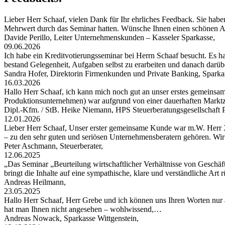
Lieber Herr Schaaf, vielen Dank für Ihr ehrliches Feedback. Sie habe
Mehrwert durch das Seminar hatten. Wünsche Ihnen einen schönen
Davide Perillo, Leiter Unternehmenskunden – Kasseler Sparkasse,
09.06.2026
Ich habe ein Kreditvotierungsseminar bei Herrn Schaaf besucht. Es hat
bestand Gelegenheit, Aufgaben selbst zu erarbeiten und danach darü
Sandra Hofer, Direktorin Firmenkunden und Private Banking, Spark
16.03.2026
Hallo Herr Schaaf, ich kann mich noch gut an unser erstes gemeinsa
Produktionsunternehmen) war aufgrund von einer dauerhaften Markt
Dipl.-Kfm. / StB. Heike Niemann, HPS Steuerberatungsgesellschaf
12.01.2026
Lieber Herr Schaaf, Unser erster gemeinsame Kunde war m.W. Herr X
– zu den sehr guten und seriösen Unternehmensberatern gehören. W
Peter Aschmann, Steuerberater,
12.06.2025
„Das Seminar „Beurteilung wirtschaftlicher Verhältnisse von Geschäft
bringt die Inhalte auf eine sympathische, klare und verständliche Art
Andreas Heilmann,
23.05.2025
Hallo Herr Schaaf, Herr Grebe und ich können uns Ihren Worten nur 
hat man Ihnen nicht angesehen – wohlwissend,…
Andreas Nowack, Sparkasse Wittgenstein,