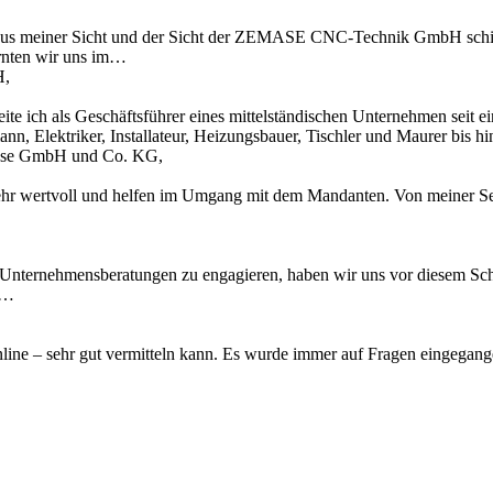
l aus meiner Sicht und der Sicht der ZEMASE CNC-Technik GmbH schi
rnten wir uns im…
H,
te ich als Geschäftsführer eines mittelständischen Unternehmen seit 
n, Elektriker, Installateur, Heizungsbauer, Tischler und Maurer bis 
Krause GmbH und Co. KG,
ehr wertvoll und helfen im Umgang mit dem Mandanten. Von meiner Sei
 Unternehmensberatungen zu engagieren, haben wir uns vor diesem Schr
u…
 online – sehr gut vermitteln kann. Es wurde immer auf Fragen eingegan