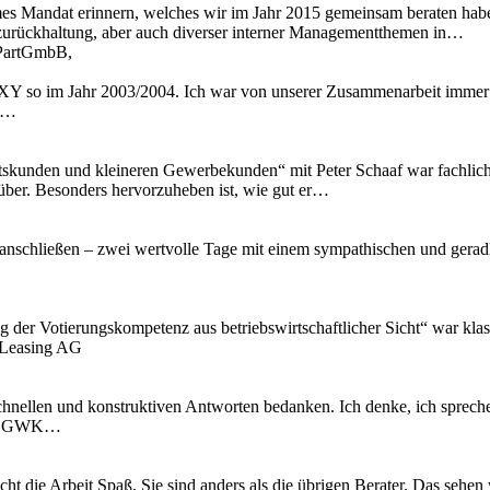
mes Mandat erinnern, welches wir im Jahr 2015 gemeinsam beraten hab
zurückhaltung, aber auch diverser interner Managementthemen in…
t PartGmbB,
Y so im Jahr 2003/2004. Ich war von unserer Zusammenarbeit immer t
ir…
skunden und kleineren Gewerbekunden“ mit Peter Schaaf war fachlich äu
 rüber. Besonders hervorzuheben ist, wie gut er…
anschließen – zwei wertvolle Tage mit einem sympathischen und geradli
ng der Votierungskompetenz aus betriebswirtschaftlicher Sicht“ war kl
 Leasing AG
chnellen und konstruktiven Antworten bedanken. Ich denke, ich spreche
 IT, GWK…
cht die Arbeit Spaß, Sie sind anders als die übrigen Berater. Das se