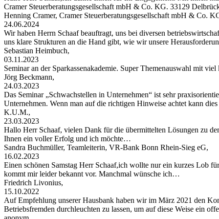
Cramer Steuerberatungsgesellschaft mbH & Co. KG. 33129 Delbrüc
Henning Cramer, Cramer Steuerberatungsgesellschaft mbH & Co. K
24.06.2024
Wir haben Herrn Schaaf beauftragt, uns bei diversen betriebswirtschaf
uns klare Strukturen an die Hand gibt, wie wir unsere Herausforder
Sebastian Heimbuch,
03.11.2023
Seminar an der Sparkassenakademie. Super Themenauswahl mit viel 
Jörg Beckmann,
24.03.2023
Das Seminar „Schwachstellen in Unternehmen“ ist sehr praxisorientier
Unternehmen. Wenn man auf die richtigen Hinweise achtet kann di
K.U.M.,
23.03.2023
Hallo Herr Schaaf, vielen Dank für die übermittelten Lösungen zu de
Ihnen ein voller Erfolg und ich möchte…
Sandra Buchmüller, Teamleiterin, VR-Bank Bonn Rhein-Sieg eG,
16.02.2023
Einen schönen Samstag Herr Schaaf,ich wollte nur ein kurzes Lob für
kommt mir leider bekannt vor. Manchmal wünsche ich…
Friedrich Livonius,
15.10.2022
Auf Empfehlung unserer Hausbank haben wir im März 2021 den Konta
Betriebsfremden durchleuchten zu lassen, um auf diese Weise ein of
anonym,