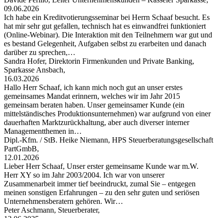
09.06.2026
Ich habe ein Kreditvotierungsseminar bei Herrn Schaaf besucht. Es
hat mir sehr gut gefallen, technisch hat es einwandfrei funktioniert
(Online-Webinar). Die Interaktion mit den Teilnehmern war gut und
es bestand Gelegenheit, Aufgaben selbst zu erarbeiten und danach
darüber zu sprechen,…
Sandra Hofer, Direktorin Firmenkunden und Private Banking,
Sparkasse Ansbach,
16.03.2026
Hallo Herr Schaaf, ich kann mich noch gut an unser erstes
gemeinsames Mandat erinnern, welches wir im Jahr 2015
gemeinsam beraten haben. Unser gemeinsamer Kunde (ein
mittelständisches Produktionsunternehmen) war aufgrund von einer
dauerhaften Marktzurückhaltung, aber auch diverser interner
Managementthemen in…
Dipl.-Kfm. / StB. Heike Niemann, HPS Steuerberatungsgesellschaft
PartGmbB,
12.01.2026
Lieber Herr Schaaf, Unser erster gemeinsame Kunde war m.W.
Herr XY so im Jahr 2003/2004. Ich war von unserer
Zusammenarbeit immer tief beeindruckt, zumal Sie – entgegen
meinen sonstigen Erfahrungen – zu den sehr guten und seriösen
Unternehmensberatern gehören. Wir…
Peter Aschmann, Steuerberater,