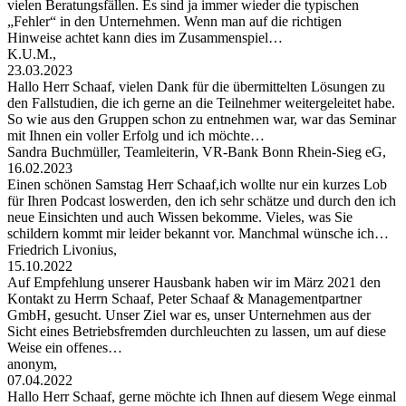
vielen Beratungsfällen. Es sind ja immer wieder die typischen
„Fehler“ in den Unternehmen. Wenn man auf die richtigen
Hinweise achtet kann dies im Zusammenspiel…
K.U.M.,
23.03.2023
Hallo Herr Schaaf, vielen Dank für die übermittelten Lösungen zu
den Fallstudien, die ich gerne an die Teilnehmer weitergeleitet habe.
So wie aus den Gruppen schon zu entnehmen war, war das Seminar
mit Ihnen ein voller Erfolg und ich möchte…
Sandra Buchmüller, Teamleiterin, VR-Bank Bonn Rhein-Sieg eG,
16.02.2023
Einen schönen Samstag Herr Schaaf,ich wollte nur ein kurzes Lob
für Ihren Podcast loswerden, den ich sehr schätze und durch den ich
neue Einsichten und auch Wissen bekomme. Vieles, was Sie
schildern kommt mir leider bekannt vor. Manchmal wünsche ich…
Friedrich Livonius,
15.10.2022
Auf Empfehlung unserer Hausbank haben wir im März 2021 den
Kontakt zu Herrn Schaaf, Peter Schaaf & Managementpartner
GmbH, gesucht. Unser Ziel war es, unser Unternehmen aus der
Sicht eines Betriebsfremden durchleuchten zu lassen, um auf diese
Weise ein offenes…
anonym,
07.04.2022
Hallo Herr Schaaf, gerne möchte ich Ihnen auf diesem Wege einmal