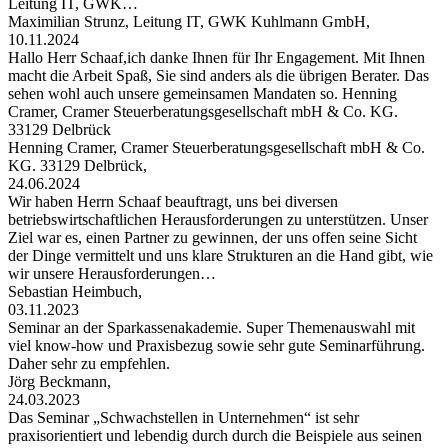
Leitung IT, GWK…
Maximilian Strunz, Leitung IT, GWK Kuhlmann GmbH,
10.11.2024
Hallo Herr Schaaf,ich danke Ihnen für Ihr Engagement. Mit Ihnen
macht die Arbeit Spaß, Sie sind anders als die übrigen Berater. Das
sehen wohl auch unsere gemeinsamen Mandaten so. Henning
Cramer, Cramer Steuerberatungsgesellschaft mbH & Co. KG.
33129 Delbrück
Henning Cramer, Cramer Steuerberatungsgesellschaft mbH & Co.
KG. 33129 Delbrück,
24.06.2024
Wir haben Herrn Schaaf beauftragt, uns bei diversen
betriebswirtschaftlichen Herausforderungen zu unterstützen. Unser
Ziel war es, einen Partner zu gewinnen, der uns offen seine Sicht
der Dinge vermittelt und uns klare Strukturen an die Hand gibt, wie
wir unsere Herausforderungen…
Sebastian Heimbuch,
03.11.2023
Seminar an der Sparkassenakademie. Super Themenauswahl mit
viel know-how und Praxisbezug sowie sehr gute Seminarführung.
Daher sehr zu empfehlen.
Jörg Beckmann,
24.03.2023
Das Seminar „Schwachstellen in Unternehmen“ ist sehr
praxisorientiert und lebendig durch durch die Beispiele aus seinen