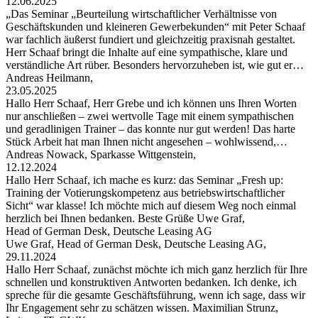
12.06.2025
„Das Seminar „Beurteilung wirtschaftlicher Verhältnisse von
Geschäftskunden und kleineren Gewerbekunden“ mit Peter Schaaf
war fachlich äußerst fundiert und gleichzeitig praxisnah gestaltet.
Herr Schaaf bringt die Inhalte auf eine sympathische, klare und
verständliche Art rüber. Besonders hervorzuheben ist, wie gut er…
Andreas Heilmann,
23.05.2025
Hallo Herr Schaaf, Herr Grebe und ich können uns Ihren Worten
nur anschließen – zwei wertvolle Tage mit einem sympathischen
und geradlinigen Trainer – das konnte nur gut werden! Das harte
Stück Arbeit hat man Ihnen nicht angesehen – wohlwissend,…
Andreas Nowack, Sparkasse Wittgenstein,
12.12.2024
Hallo Herr Schaaf, ich mache es kurz: das Seminar „Fresh up:
Training der Votierungskompetenz aus betriebswirtschaftlicher
Sicht“ war klasse! Ich möchte mich auf diesem Weg noch einmal
herzlich bei Ihnen bedanken. Beste Grüße Uwe Graf,
Head of German Desk, Deutsche Leasing AG
Uwe Graf, Head of German Desk, Deutsche Leasing AG,
29.11.2024
Hallo Herr Schaaf, zunächst möchte ich mich ganz herzlich für Ihre
schnellen und konstruktiven Antworten bedanken. Ich denke, ich
spreche für die gesamte Geschäftsführung, wenn ich sage, dass wir
Ihr Engagement sehr zu schätzen wissen. Maximilian Strunz,