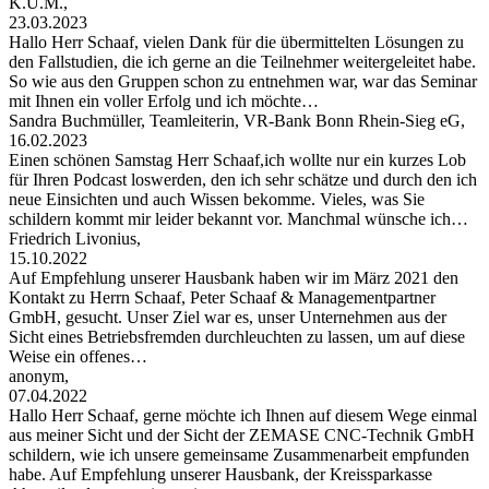
K.U.M.,
23.03.2023
Hallo Herr Schaaf, vielen Dank für die übermittelten Lösungen zu
den Fallstudien, die ich gerne an die Teilnehmer weitergeleitet habe.
So wie aus den Gruppen schon zu entnehmen war, war das Seminar
mit Ihnen ein voller Erfolg und ich möchte…
Sandra Buchmüller, Teamleiterin, VR-Bank Bonn Rhein-Sieg eG,
16.02.2023
Einen schönen Samstag Herr Schaaf,ich wollte nur ein kurzes Lob
für Ihren Podcast loswerden, den ich sehr schätze und durch den ich
neue Einsichten und auch Wissen bekomme. Vieles, was Sie
schildern kommt mir leider bekannt vor. Manchmal wünsche ich…
Friedrich Livonius,
15.10.2022
Auf Empfehlung unserer Hausbank haben wir im März 2021 den
Kontakt zu Herrn Schaaf, Peter Schaaf & Managementpartner
GmbH, gesucht. Unser Ziel war es, unser Unternehmen aus der
Sicht eines Betriebsfremden durchleuchten zu lassen, um auf diese
Weise ein offenes…
anonym,
07.04.2022
Hallo Herr Schaaf, gerne möchte ich Ihnen auf diesem Wege einmal
aus meiner Sicht und der Sicht der ZEMASE CNC-Technik GmbH
schildern, wie ich unsere gemeinsame Zusammenarbeit empfunden
habe. Auf Empfehlung unserer Hausbank, der Kreissparkasse