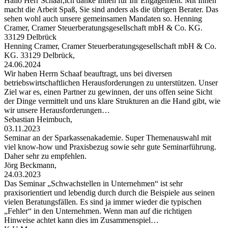
Hallo Herr Schaaf,ich danke Ihnen für Ihr Engagement. Mit Ihnen
macht die Arbeit Spaß, Sie sind anders als die übrigen Berater. Das
sehen wohl auch unsere gemeinsamen Mandaten so. Henning
Cramer, Cramer Steuerberatungsgesellschaft mbH & Co. KG.
33129 Delbrück
Henning Cramer, Cramer Steuerberatungsgesellschaft mbH & Co.
KG. 33129 Delbrück,
24.06.2024
Wir haben Herrn Schaaf beauftragt, uns bei diversen
betriebswirtschaftlichen Herausforderungen zu unterstützen. Unser
Ziel war es, einen Partner zu gewinnen, der uns offen seine Sicht
der Dinge vermittelt und uns klare Strukturen an die Hand gibt, wie
wir unsere Herausforderungen…
Sebastian Heimbuch,
03.11.2023
Seminar an der Sparkassenakademie. Super Themenauswahl mit
viel know-how und Praxisbezug sowie sehr gute Seminarführung.
Daher sehr zu empfehlen.
Jörg Beckmann,
24.03.2023
Das Seminar „Schwachstellen in Unternehmen“ ist sehr
praxisorientiert und lebendig durch durch die Beispiele aus seinen
vielen Beratungsfällen. Es sind ja immer wieder die typischen
„Fehler“ in den Unternehmen. Wenn man auf die richtigen
Hinweise achtet kann dies im Zusammenspiel…