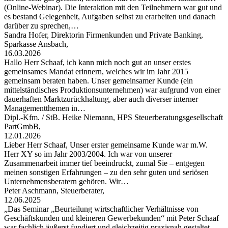
(Online-Webinar). Die Interaktion mit den Teilnehmern war gut und
es bestand Gelegenheit, Aufgaben selbst zu erarbeiten und danach
darüber zu sprechen,…
Sandra Hofer, Direktorin Firmenkunden und Private Banking,
Sparkasse Ansbach,
16.03.2026
Hallo Herr Schaaf, ich kann mich noch gut an unser erstes
gemeinsames Mandat erinnern, welches wir im Jahr 2015
gemeinsam beraten haben. Unser gemeinsamer Kunde (ein
mittelständisches Produktionsunternehmen) war aufgrund von einer
dauerhaften Marktzurückhaltung, aber auch diverser interner
Managementthemen in…
Dipl.-Kfm. / StB. Heike Niemann, HPS Steuerberatungsgesellschaft
PartGmbB,
12.01.2026
Lieber Herr Schaaf, Unser erster gemeinsame Kunde war m.W.
Herr XY so im Jahr 2003/2004. Ich war von unserer
Zusammenarbeit immer tief beeindruckt, zumal Sie – entgegen
meinen sonstigen Erfahrungen – zu den sehr guten und seriösen
Unternehmensberatern gehören. Wir…
Peter Aschmann, Steuerberater,
12.06.2025
„Das Seminar „Beurteilung wirtschaftlicher Verhältnisse von
Geschäftskunden und kleineren Gewerbekunden“ mit Peter Schaaf
war fachlich äußerst fundiert und gleichzeitig praxisnah gestaltet.