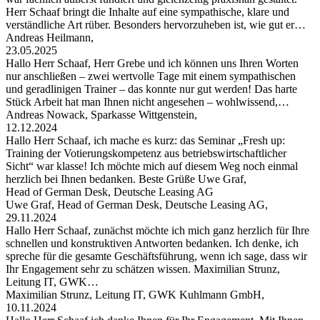
Herr Schaaf bringt die Inhalte auf eine sympathische, klare und
verständliche Art rüber. Besonders hervorzuheben ist, wie gut er…
Andreas Heilmann,
23.05.2025
Hallo Herr Schaaf, Herr Grebe und ich können uns Ihren Worten
nur anschließen – zwei wertvolle Tage mit einem sympathischen
und geradlinigen Trainer – das konnte nur gut werden! Das harte
Stück Arbeit hat man Ihnen nicht angesehen – wohlwissend,…
Andreas Nowack, Sparkasse Wittgenstein,
12.12.2024
Hallo Herr Schaaf, ich mache es kurz: das Seminar „Fresh up:
Training der Votierungskompetenz aus betriebswirtschaftlicher
Sicht“ war klasse! Ich möchte mich auf diesem Weg noch einmal
herzlich bei Ihnen bedanken. Beste Grüße Uwe Graf,
Head of German Desk, Deutsche Leasing AG
Uwe Graf, Head of German Desk, Deutsche Leasing AG,
29.11.2024
Hallo Herr Schaaf, zunächst möchte ich mich ganz herzlich für Ihre
schnellen und konstruktiven Antworten bedanken. Ich denke, ich
spreche für die gesamte Geschäftsführung, wenn ich sage, dass wir
Ihr Engagement sehr zu schätzen wissen. Maximilian Strunz,
Leitung IT, GWK…
Maximilian Strunz, Leitung IT, GWK Kuhlmann GmbH,
10.11.2024