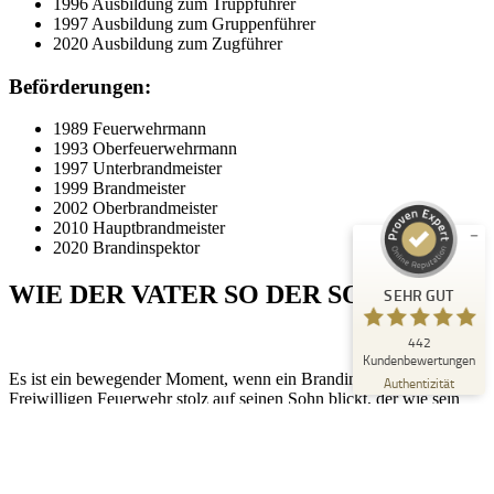
1996 Ausbildung zum Truppführer
1997 Ausbildung zum Gruppenführer
2020 Ausbildung zum Zugführer
Beförderungen:
Kundenbewertungen und Erfahrungen zu
Peter Schaaf & Managementpartner GmbH
1989 Feuerwehrmann
1993 Oberfeuerwehrmann
SEHR GUT
1997 Unterbrandmeister
%
100
1999 Brandmeister
Empfehlungen auf
2002 Oberbrandmeister
ProvenExpert.com
5,00
/
4,90
2010 Hauptbrandmeister
2020 Brandinspektor
442
WIE DER VATER SO DER SOHN
SEHR GUT
Bewertungen auf ProvenExpert.com
442
Blick aufs ProvenExpert-Profil werfen
Kundenbewertungen
Es ist ein bewegender Moment, wenn ein Brandinspektor der
22.07.2026
Authentizität
Freiwilligen Feuerwehr stolz auf seinen Sohn blickt, der wie sein
Vater, im Ehrenamt tätig ist. Die Freiwilligen Feuerwehren sind
nicht nur eine Institution des Schutzes und der Sicherheit, sondern
auch ein Symbol für Gemeinschaft und Zusammenhalt. Wenn die
nächste Generation bereit ist, sich diesem wichtigen Ehrenamt