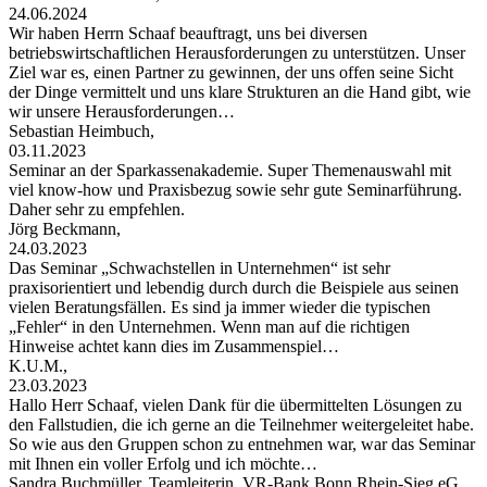
24.06.2024
Wir haben Herrn Schaaf beauftragt, uns bei diversen
betriebswirtschaftlichen Herausforderungen zu unterstützen. Unser
Ziel war es, einen Partner zu gewinnen, der uns offen seine Sicht
der Dinge vermittelt und uns klare Strukturen an die Hand gibt, wie
wir unsere Herausforderungen…
Sebastian Heimbuch,
03.11.2023
Seminar an der Sparkassenakademie. Super Themenauswahl mit
viel know-how und Praxisbezug sowie sehr gute Seminarführung.
Daher sehr zu empfehlen.
Jörg Beckmann,
24.03.2023
Das Seminar „Schwachstellen in Unternehmen“ ist sehr
praxisorientiert und lebendig durch durch die Beispiele aus seinen
vielen Beratungsfällen. Es sind ja immer wieder die typischen
„Fehler“ in den Unternehmen. Wenn man auf die richtigen
Hinweise achtet kann dies im Zusammenspiel…
K.U.M.,
23.03.2023
Hallo Herr Schaaf, vielen Dank für die übermittelten Lösungen zu
den Fallstudien, die ich gerne an die Teilnehmer weitergeleitet habe.
So wie aus den Gruppen schon zu entnehmen war, war das Seminar
mit Ihnen ein voller Erfolg und ich möchte…
Sandra Buchmüller, Teamleiterin, VR-Bank Bonn Rhein-Sieg eG,