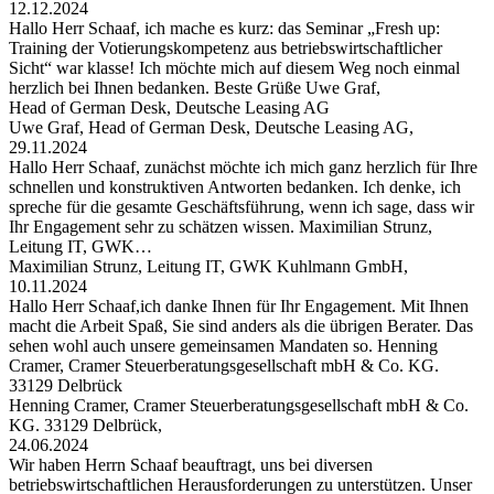
12.12.2024
Hallo Herr Schaaf, ich mache es kurz: das Seminar „Fresh up:
Training der Votierungskompetenz aus betriebswirtschaftlicher
Sicht“ war klasse! Ich möchte mich auf diesem Weg noch einmal
herzlich bei Ihnen bedanken. Beste Grüße Uwe Graf,
Head of German Desk, Deutsche Leasing AG
Uwe Graf, Head of German Desk, Deutsche Leasing AG,
29.11.2024
Hallo Herr Schaaf, zunächst möchte ich mich ganz herzlich für Ihre
schnellen und konstruktiven Antworten bedanken. Ich denke, ich
spreche für die gesamte Geschäftsführung, wenn ich sage, dass wir
Ihr Engagement sehr zu schätzen wissen. Maximilian Strunz,
Leitung IT, GWK…
Maximilian Strunz, Leitung IT, GWK Kuhlmann GmbH,
10.11.2024
Hallo Herr Schaaf,ich danke Ihnen für Ihr Engagement. Mit Ihnen
macht die Arbeit Spaß, Sie sind anders als die übrigen Berater. Das
sehen wohl auch unsere gemeinsamen Mandaten so. Henning
Cramer, Cramer Steuerberatungsgesellschaft mbH & Co. KG.
33129 Delbrück
Henning Cramer, Cramer Steuerberatungsgesellschaft mbH & Co.
KG. 33129 Delbrück,
24.06.2024
Wir haben Herrn Schaaf beauftragt, uns bei diversen
betriebswirtschaftlichen Herausforderungen zu unterstützen. Unser