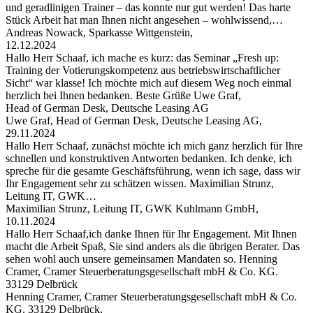
und geradlinigen Trainer – das konnte nur gut werden! Das harte
Stück Arbeit hat man Ihnen nicht angesehen – wohlwissend,…
Andreas Nowack, Sparkasse Wittgenstein,
12.12.2024
Hallo Herr Schaaf, ich mache es kurz: das Seminar „Fresh up:
Training der Votierungskompetenz aus betriebswirtschaftlicher
Sicht“ war klasse! Ich möchte mich auf diesem Weg noch einmal
herzlich bei Ihnen bedanken. Beste Grüße Uwe Graf,
Head of German Desk, Deutsche Leasing AG
Uwe Graf, Head of German Desk, Deutsche Leasing AG,
29.11.2024
Hallo Herr Schaaf, zunächst möchte ich mich ganz herzlich für Ihre
schnellen und konstruktiven Antworten bedanken. Ich denke, ich
spreche für die gesamte Geschäftsführung, wenn ich sage, dass wir
Ihr Engagement sehr zu schätzen wissen. Maximilian Strunz,
Leitung IT, GWK…
Maximilian Strunz, Leitung IT, GWK Kuhlmann GmbH,
10.11.2024
Hallo Herr Schaaf,ich danke Ihnen für Ihr Engagement. Mit Ihnen
macht die Arbeit Spaß, Sie sind anders als die übrigen Berater. Das
sehen wohl auch unsere gemeinsamen Mandaten so. Henning
Cramer, Cramer Steuerberatungsgesellschaft mbH & Co. KG.
33129 Delbrück
Henning Cramer, Cramer Steuerberatungsgesellschaft mbH & Co.
KG. 33129 Delbrück,