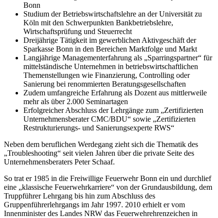
Bonn
Studium der Betriebswirtschaftslehre an der Universität zu
Köln mit den Schwerpunkten Bankbetriebslehre,
Wirtschaftsprüfung und Steuerrecht
Dreijährige Tätigkeit im gewerblichen Aktivgeschäft der
Sparkasse Bonn in den Bereichen Marktfolge und Markt
Langjährige Managementerfahrung als „Sparringspartner“ für
mittelständische Unternehmen in betriebswirtschaftlichen
Themenstellungen wie Finanzierung, Controlling oder
Sanierung bei renommierten Beratungsgesellschaften
Zudem umfangreiche Erfahrung als Dozent aus mittlerweile
mehr als über 2.000 Seminartagen
Erfolgreicher Abschluss der Lehrgänge zum „Zertifizierten
Unternehmensberater CMC/BDU“ sowie „Zertifizierten
Restrukturierungs- und Sanierungsexperte RWS“
Neben dem beruflichen Werdegang zieht sich die Thematik des
„Troubleshooting“ seit vielen Jahren über die private Seite des
Unternehmensberaters Peter Schaaf.
So trat er 1985 in die Freiwillige Feuerwehr Bonn ein und durchlief
eine „klassische Feuerwehrkarriere“ von der Grundausbildung, dem
Truppführer Lehrgang bis hin zum Abschluss des
Gruppenführerlehrgangs im Jahr 1997. 2010 erhielt er vom
Innenminister des Landes NRW das Feuerwehrehrenzeichen in