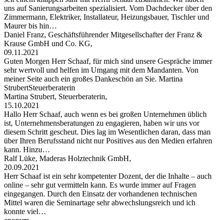
uns auf Sanierungsarbeiten spezialisiert. Vom Dachdecker über den
Zimmermann, Elektriker, Installateur, Heizungsbauer, Tischler und
Maurer bis hin…
Daniel Franz, Geschäftsführender Mitgesellschafter der Franz &
Krause GmbH und Co. KG,
09.11.2021
Guten Morgen Herr Schaaf, für mich sind unsere Gespräche immer
sehr wertvoll und helfen im Umgang mit dem Mandanten. Von
meiner Seite auch ein großes Dankeschön an Sie. Martina
StrubertSteuerberaterin
Martina Strubert, Steuerberaterin,
15.10.2021
Hallo Herr Schaaf, auch wenn es bei großen Unternehmen üblich
ist, Unternehmensberatungen zu engagieren, haben wir uns vor
diesem Schritt gescheut. Dies lag im Wesentlichen daran, dass man
über Ihren Berufsstand nicht nur Positives aus den Medien erfahren
kann. Hinzu…
Ralf Lüke, Maderas Holztechnik GmbH,
20.09.2021
Herr Schaaf ist ein sehr kompetenter Dozent, der die Inhalte – auch
online – sehr gut vermitteln kann. Es wurde immer auf Fragen
eingegangen. Durch den Einsatz der vorhandenen technischen
Mittel waren die Seminartage sehr abwechslungsreich und ich
konnte viel…