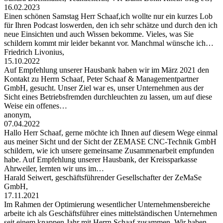
16.02.2023
Einen schönen Samstag Herr Schaaf,ich wollte nur ein kurzes Lob
für Ihren Podcast loswerden, den ich sehr schätze und durch den ich
neue Einsichten und auch Wissen bekomme. Vieles, was Sie
schildern kommt mir leider bekannt vor. Manchmal wünsche ich…
Friedrich Livonius,
15.10.2022
Auf Empfehlung unserer Hausbank haben wir im März 2021 den
Kontakt zu Herrn Schaaf, Peter Schaaf & Managementpartner
GmbH, gesucht. Unser Ziel war es, unser Unternehmen aus der
Sicht eines Betriebsfremden durchleuchten zu lassen, um auf diese
Weise ein offenes…
anonym,
07.04.2022
Hallo Herr Schaaf, gerne möchte ich Ihnen auf diesem Wege einmal
aus meiner Sicht und der Sicht der ZEMASE CNC-Technik GmbH
schildern, wie ich unsere gemeinsame Zusammenarbeit empfunden
habe. Auf Empfehlung unserer Hausbank, der Kreissparkasse
Ahrweiler, lernten wir uns im…
Harald Seiwert, geschäftsführender Gesellschafter der ZeMaSe
GmbH,
17.11.2021
Im Rahmen der Optimierung wesentlicher Unternehmensbereiche
arbeite ich als Geschäftsführer eines mittelständischen Unternehmen
seit einem knappen Jahr mit Herrn Schaaf zusammen. Wir haben