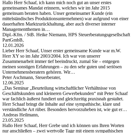
Hallo Herr Schaaf, ich kann mich noch gut an unser erstes
gemeinsames Mandat erinnern, welches wir im Jahr 2015
gemeinsam beraten haben. Unser gemeinsamer Kunde (ein
mittelständisches Produktionsunternehmen) war aufgrund von einer
dauerhaften Marktzurückhaltung, aber auch diverser interner
Managementthemen in…
Dipl.-Kfm. / StB. Heike Niemann, HPS Steuerberatungsgesellschaft
PartGmbB,
12.01.2026
Lieber Herr Schaaf, Unser erster gemeinsame Kunde war m.W.
Herr XY so im Jahr 2003/2004. Ich war von unserer
Zusammenarbeit immer tief beeindruckt, zumal Sie – entgegen
meinen sonstigen Erfahrungen – zu den sehr guten und seriösen
Unternehmensberatern gehören. Wir…
Peter Aschmann, Steuerberater,
12.06.2025
„Das Seminar „Beurteilung wirtschaftlicher Verhältnisse von
Geschäftskunden und kleineren Gewerbekunden“ mit Peter Schaaf
war fachlich äußerst fundiert und gleichzeitig praxisnah gestaltet.
Herr Schaaf bringt die Inhalte auf eine sympathische, klare und
verständliche Art rüber. Besonders hervorzuheben ist, wie gut er…
Andreas Heilmann,
23.05.2025
Hallo Herr Schaaf, Herr Grebe und ich können uns Ihren Worten
nur anschließen – zwei wertvolle Tage mit einem sympathischen