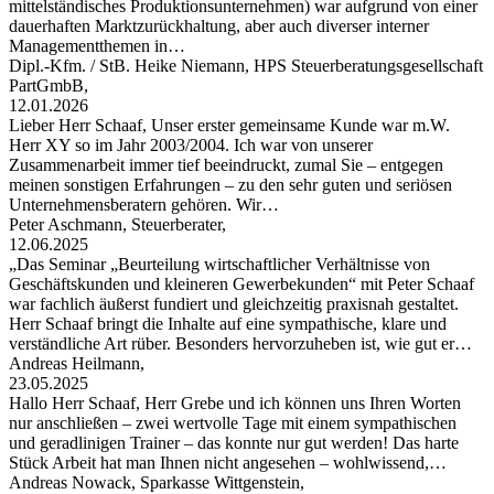
mittelständisches Produktionsunternehmen) war aufgrund von einer
dauerhaften Marktzurückhaltung, aber auch diverser interner
Managementthemen in…
Dipl.-Kfm. / StB. Heike Niemann, HPS Steuerberatungsgesellschaft
PartGmbB,
12.01.2026
Lieber Herr Schaaf, Unser erster gemeinsame Kunde war m.W.
Herr XY so im Jahr 2003/2004. Ich war von unserer
Zusammenarbeit immer tief beeindruckt, zumal Sie – entgegen
meinen sonstigen Erfahrungen – zu den sehr guten und seriösen
Unternehmensberatern gehören. Wir…
Peter Aschmann, Steuerberater,
12.06.2025
„Das Seminar „Beurteilung wirtschaftlicher Verhältnisse von
Geschäftskunden und kleineren Gewerbekunden“ mit Peter Schaaf
war fachlich äußerst fundiert und gleichzeitig praxisnah gestaltet.
Herr Schaaf bringt die Inhalte auf eine sympathische, klare und
verständliche Art rüber. Besonders hervorzuheben ist, wie gut er…
Andreas Heilmann,
23.05.2025
Hallo Herr Schaaf, Herr Grebe und ich können uns Ihren Worten
nur anschließen – zwei wertvolle Tage mit einem sympathischen
und geradlinigen Trainer – das konnte nur gut werden! Das harte
Stück Arbeit hat man Ihnen nicht angesehen – wohlwissend,…
Andreas Nowack, Sparkasse Wittgenstein,