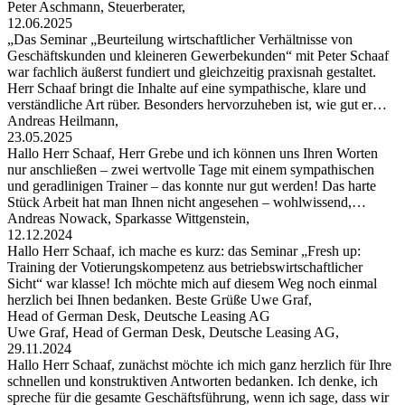
Peter Aschmann, Steuerberater,
12.06.2025
„Das Seminar „Beurteilung wirtschaftlicher Verhältnisse von
Geschäftskunden und kleineren Gewerbekunden“ mit Peter Schaaf
war fachlich äußerst fundiert und gleichzeitig praxisnah gestaltet.
Herr Schaaf bringt die Inhalte auf eine sympathische, klare und
verständliche Art rüber. Besonders hervorzuheben ist, wie gut er…
Andreas Heilmann,
23.05.2025
Hallo Herr Schaaf, Herr Grebe und ich können uns Ihren Worten
nur anschließen – zwei wertvolle Tage mit einem sympathischen
und geradlinigen Trainer – das konnte nur gut werden! Das harte
Stück Arbeit hat man Ihnen nicht angesehen – wohlwissend,…
Andreas Nowack, Sparkasse Wittgenstein,
12.12.2024
Hallo Herr Schaaf, ich mache es kurz: das Seminar „Fresh up:
Training der Votierungskompetenz aus betriebswirtschaftlicher
Sicht“ war klasse! Ich möchte mich auf diesem Weg noch einmal
herzlich bei Ihnen bedanken. Beste Grüße Uwe Graf,
Head of German Desk, Deutsche Leasing AG
Uwe Graf, Head of German Desk, Deutsche Leasing AG,
29.11.2024
Hallo Herr Schaaf, zunächst möchte ich mich ganz herzlich für Ihre
schnellen und konstruktiven Antworten bedanken. Ich denke, ich
spreche für die gesamte Geschäftsführung, wenn ich sage, dass wir