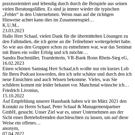
praxisorientiert und lebendig durch durch die Beispiele aus seinen
vielen Beratungsfällen. Es sind ja immer wieder die typischen
„Fehler“ in den Unternehmen. Wenn man auf die richtigen
Hinweise achtet kann dies im Zusammenspiel…
K.U.M.,
23.03.2023
Hallo Herr Schaaf, vielen Dank für die übermittelten Lösungen zu
den Fallstudien, die ich gerne an die Teilnehmer weitergeleitet habe.
So wie aus den Gruppen schon zu entnehmen war, war das Seminar
mit Ihnen ein voller Erfolg und ich möchte…
Sandra Buchmüller, Teamleiterin, VR-Bank Bonn Rhein-Sieg eG,
16.02.2023
Einen schönen Samstag Herr Schaaf,ich wollte nur ein kurzes Lob
für Ihren Podcast loswerden, den ich sehr schätze und durch den ich
neue Einsichten und auch Wissen bekomme. Vieles, was Sie
schildern kommt mir leider bekannt vor. Manchmal wünsche ich…
Friedrich Livonius,
15.10.2022
Auf Empfehlung unserer Hausbank haben wir im März 2021 den
Kontakt zu Herrn Schaaf, Peter Schaaf & Managementpartner
GmbH, gesucht. Unser Ziel war es, unser Unternehmen aus der
Sicht eines Betriebsfremden durchleuchten zu lassen, um auf diese
Weise ein offenes…
anonym,
07.04.2022