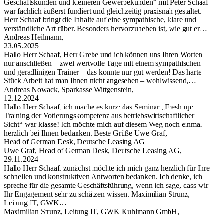
Geschäftskunden und kleineren Gewerbekunden“ mit Peter Schaaf
war fachlich äußerst fundiert und gleichzeitig praxisnah gestaltet.
Herr Schaaf bringt die Inhalte auf eine sympathische, klare und
verständliche Art rüber. Besonders hervorzuheben ist, wie gut er…
Andreas Heilmann,
23.05.2025
Hallo Herr Schaaf, Herr Grebe und ich können uns Ihren Worten
nur anschließen – zwei wertvolle Tage mit einem sympathischen
und geradlinigen Trainer – das konnte nur gut werden! Das harte
Stück Arbeit hat man Ihnen nicht angesehen – wohlwissend,…
Andreas Nowack, Sparkasse Wittgenstein,
12.12.2024
Hallo Herr Schaaf, ich mache es kurz: das Seminar „Fresh up:
Training der Votierungskompetenz aus betriebswirtschaftlicher
Sicht“ war klasse! Ich möchte mich auf diesem Weg noch einmal
herzlich bei Ihnen bedanken. Beste Grüße Uwe Graf,
Head of German Desk, Deutsche Leasing AG
Uwe Graf, Head of German Desk, Deutsche Leasing AG,
29.11.2024
Hallo Herr Schaaf, zunächst möchte ich mich ganz herzlich für Ihre
schnellen und konstruktiven Antworten bedanken. Ich denke, ich
spreche für die gesamte Geschäftsführung, wenn ich sage, dass wir
Ihr Engagement sehr zu schätzen wissen. Maximilian Strunz,
Leitung IT, GWK…
Maximilian Strunz, Leitung IT, GWK Kuhlmann GmbH,