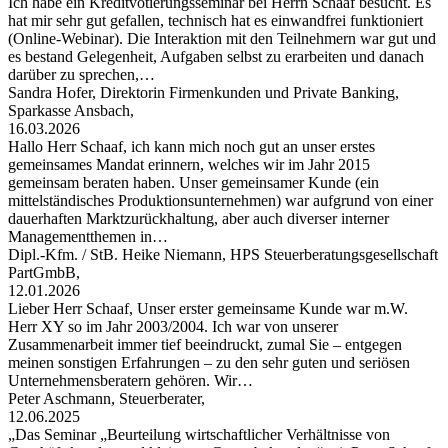
Ich habe ein Kreditvotierungsseminar bei Herrn Schaaf besucht. Es
hat mir sehr gut gefallen, technisch hat es einwandfrei funktioniert
(Online-Webinar). Die Interaktion mit den Teilnehmern war gut und
es bestand Gelegenheit, Aufgaben selbst zu erarbeiten und danach
darüber zu sprechen,…
Sandra Hofer, Direktorin Firmenkunden und Private Banking,
Sparkasse Ansbach,
16.03.2026
Hallo Herr Schaaf, ich kann mich noch gut an unser erstes
gemeinsames Mandat erinnern, welches wir im Jahr 2015
gemeinsam beraten haben. Unser gemeinsamer Kunde (ein
mittelständisches Produktionsunternehmen) war aufgrund von einer
dauerhaften Marktzurückhaltung, aber auch diverser interner
Managementthemen in…
Dipl.-Kfm. / StB. Heike Niemann, HPS Steuerberatungsgesellschaft
PartGmbB,
12.01.2026
Lieber Herr Schaaf, Unser erster gemeinsame Kunde war m.W.
Herr XY so im Jahr 2003/2004. Ich war von unserer
Zusammenarbeit immer tief beeindruckt, zumal Sie – entgegen
meinen sonstigen Erfahrungen – zu den sehr guten und seriösen
Unternehmensberatern gehören. Wir…
Peter Aschmann, Steuerberater,
12.06.2025
„Das Seminar „Beurteilung wirtschaftlicher Verhältnisse von