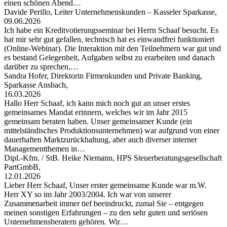
einen schönen Abend…
Davide Perillo, Leiter Unternehmenskunden – Kasseler Sparkasse,
09.06.2026
Ich habe ein Kreditvotierungsseminar bei Herrn Schaaf besucht. Es
hat mir sehr gut gefallen, technisch hat es einwandfrei funktioniert
(Online-Webinar). Die Interaktion mit den Teilnehmern war gut und
es bestand Gelegenheit, Aufgaben selbst zu erarbeiten und danach
darüber zu sprechen,…
Sandra Hofer, Direktorin Firmenkunden und Private Banking,
Sparkasse Ansbach,
16.03.2026
Hallo Herr Schaaf, ich kann mich noch gut an unser erstes
gemeinsames Mandat erinnern, welches wir im Jahr 2015
gemeinsam beraten haben. Unser gemeinsamer Kunde (ein
mittelständisches Produktionsunternehmen) war aufgrund von einer
dauerhaften Marktzurückhaltung, aber auch diverser interner
Managementthemen in…
Dipl.-Kfm. / StB. Heike Niemann, HPS Steuerberatungsgesellschaft
PartGmbB,
12.01.2026
Lieber Herr Schaaf, Unser erster gemeinsame Kunde war m.W.
Herr XY so im Jahr 2003/2004. Ich war von unserer
Zusammenarbeit immer tief beeindruckt, zumal Sie – entgegen
meinen sonstigen Erfahrungen – zu den sehr guten und seriösen
Unternehmensberatern gehören. Wir…