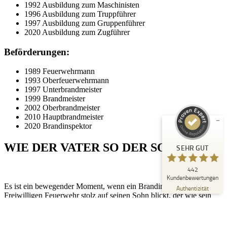
1992 Ausbildung zum Maschinisten
1996 Ausbildung zum Truppführer
1997 Ausbildung zum Gruppenführer
2020 Ausbildung zum Zugführer
Beförderungen:
Kundenbewertungen und Erfahrungen zu
Peter Schaaf & Managementpartner GmbH
1989 Feuerwehrmann
1993 Oberfeuerwehrmann
SEHR GUT
1997 Unterbrandmeister
%
100
1999 Brandmeister
Empfehlungen auf
2002 Oberbrandmeister
ProvenExpert.com
5,00
/
4,90
2010 Hauptbrandmeister
2020 Brandinspektor
442
WIE DER VATER SO DER SOHN
SEHR GUT
Bewertungen auf ProvenExpert.com
442
Blick aufs ProvenExpert-Profil werfen
Kundenbewertungen
Es ist ein bewegender Moment, wenn ein Brandinspektor der
22.07.2026
Authentizität
Freiwilligen Feuerwehr stolz auf seinen Sohn blickt, der wie sein
Vater, im Ehrenamt tätig ist. Die Freiwilligen Feuerwehren sind
nicht nur eine Institution des Schutzes und der Sicherheit, sondern
auch ein Symbol für Gemeinschaft und Zusammenhalt. Wenn die