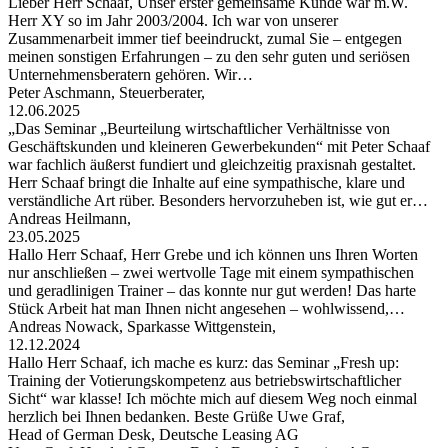
Lieber Herr Schaaf, Unser erster gemeinsame Kunde war m.W.
Herr XY so im Jahr 2003/2004. Ich war von unserer
Zusammenarbeit immer tief beeindruckt, zumal Sie – entgegen
meinen sonstigen Erfahrungen – zu den sehr guten und seriösen
Unternehmensberatern gehören. Wir…
Peter Aschmann, Steuerberater,
12.06.2025
„Das Seminar „Beurteilung wirtschaftlicher Verhältnisse von
Geschäftskunden und kleineren Gewerbekunden“ mit Peter Schaaf
war fachlich äußerst fundiert und gleichzeitig praxisnah gestaltet.
Herr Schaaf bringt die Inhalte auf eine sympathische, klare und
verständliche Art rüber. Besonders hervorzuheben ist, wie gut er…
Andreas Heilmann,
23.05.2025
Hallo Herr Schaaf, Herr Grebe und ich können uns Ihren Worten
nur anschließen – zwei wertvolle Tage mit einem sympathischen
und geradlinigen Trainer – das konnte nur gut werden! Das harte
Stück Arbeit hat man Ihnen nicht angesehen – wohlwissend,…
Andreas Nowack, Sparkasse Wittgenstein,
12.12.2024
Hallo Herr Schaaf, ich mache es kurz: das Seminar „Fresh up:
Training der Votierungskompetenz aus betriebswirtschaftlicher
Sicht“ war klasse! Ich möchte mich auf diesem Weg noch einmal
herzlich bei Ihnen bedanken. Beste Grüße Uwe Graf,
Head of German Desk, Deutsche Leasing AG