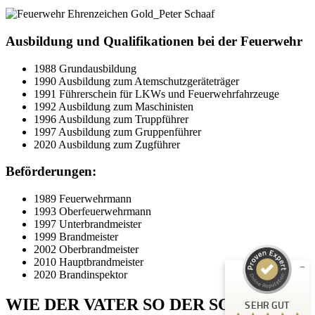
Ausbildung und Qualifikationen bei der Feuerwehr
1988 Grundausbildung
1990 Ausbildung zum Atemschutzgeräteträger
1991 Führerschein für LKWs und Feuerwehrfahrzeuge
1992 Ausbildung zum Maschinisten
1996 Ausbildung zum Truppführer
1997 Ausbildung zum Gruppenführer
2020 Ausbildung zum Zugführer
Beförderungen:
Kundenbewertungen und Erfahrungen zu
Peter Schaaf & Managementpartner GmbH
1989 Feuerwehrmann
1993 Oberfeuerwehrmann
SEHR GUT
1997 Unterbrandmeister
%
100
1999 Brandmeister
Empfehlungen auf
2002 Oberbrandmeister
ProvenExpert.com
5,00
/
4,90
2010 Hauptbrandmeister
2020 Brandinspektor
442
WIE DER VATER SO DER SOHN
SEHR GUT
Bewertungen auf ProvenExpert.com