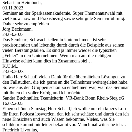
Sebastian Heimbuch,
03.11.2023
Seminar an der Sparkassenakademie. Super Themenauswahl mit
viel know-how und Praxisbezug sowie sehr gute Seminarführung.
Daher sehr zu empfehlen.
Jörg Beckmann,
24.03.2023
Das Seminar „Schwachstellen in Unternehmen“ ist sehr
praxisorientiert und lebendig durch durch die Beispiele aus seinen
vielen Beratungsfällen. Es sind ja immer wieder die typischen
„Fehler“ in den Unternehmen. Wenn man auf die richtigen
Hinweise achtet kann dies im Zusammenspiel…
K.U.M.,
23.03.2023
Hallo Herr Schaaf, vielen Dank für die übermittelten Lösungen zu
den Fallstudien, die ich gerne an die Teilnehmer weitergeleitet habe.
So wie aus den Gruppen schon zu entnehmen war, war das Seminar
mit Ihnen ein voller Erfolg und ich möchte…
Sandra Buchmüller, Teamleiterin, VR-Bank Bonn Rhein-Sieg eG,
16.02.2023
Einen schönen Samstag Herr Schaaf,ich wollte nur ein kurzes Lob
für Ihren Podcast loswerden, den ich sehr schätze und durch den ich
neue Einsichten und auch Wissen bekomme. Vieles, was Sie
schildern kommt mir leider bekannt vor. Manchmal wünsche ich…
Friedrich Livonius,