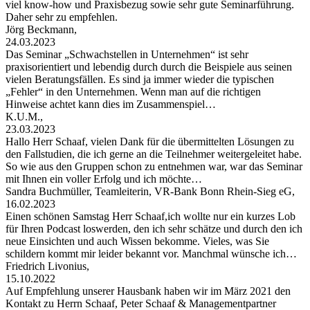
viel know-how und Praxisbezug sowie sehr gute Seminarführung.
Daher sehr zu empfehlen.
Jörg Beckmann,
24.03.2023
Das Seminar „Schwachstellen in Unternehmen“ ist sehr
praxisorientiert und lebendig durch durch die Beispiele aus seinen
vielen Beratungsfällen. Es sind ja immer wieder die typischen
„Fehler“ in den Unternehmen. Wenn man auf die richtigen
Hinweise achtet kann dies im Zusammenspiel…
K.U.M.,
23.03.2023
Hallo Herr Schaaf, vielen Dank für die übermittelten Lösungen zu
den Fallstudien, die ich gerne an die Teilnehmer weitergeleitet habe.
So wie aus den Gruppen schon zu entnehmen war, war das Seminar
mit Ihnen ein voller Erfolg und ich möchte…
Sandra Buchmüller, Teamleiterin, VR-Bank Bonn Rhein-Sieg eG,
16.02.2023
Einen schönen Samstag Herr Schaaf,ich wollte nur ein kurzes Lob
für Ihren Podcast loswerden, den ich sehr schätze und durch den ich
neue Einsichten und auch Wissen bekomme. Vieles, was Sie
schildern kommt mir leider bekannt vor. Manchmal wünsche ich…
Friedrich Livonius,
15.10.2022
Auf Empfehlung unserer Hausbank haben wir im März 2021 den
Kontakt zu Herrn Schaaf, Peter Schaaf & Managementpartner