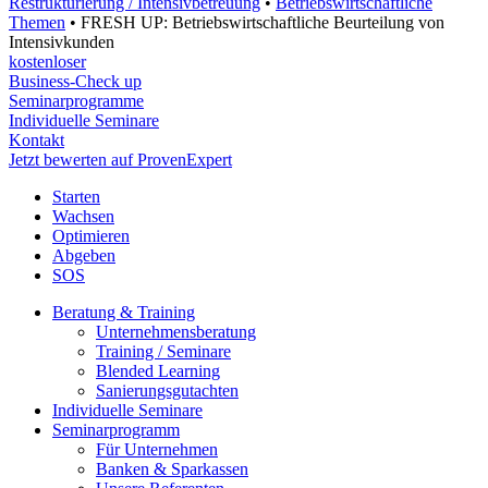
Restrukturierung / Intensivbetreuung
•
Betriebswirtschaftliche
Themen
•
FRESH UP: Betriebswirtschaftliche Beurteilung von
Intensivkunden
kostenloser
Business-Check up
Seminarprogramme
Individuelle Seminare
Kontakt
Jetzt bewerten auf ProvenExpert
Starten
Wachsen
Optimieren
Abgeben
SOS
Beratung & Training
Unternehmens­beratung
Training / Seminare
Blended Learning
Sanierungs­gutachten
Individuelle Seminare
Seminarprogramm
Für Unternehmen
Banken & Sparkassen