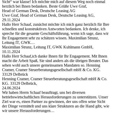
Sicht“ war klasse! Ich möchte mich auf diesem Weg noch einmal
herzlich bei Ihnen bedanken. Beste Grüße Uwe Graf,
Head of German Desk, Deutsche Leasing AG
Uwe Graf, Head of German Desk, Deutsche Leasing AG,
29.11.2024
Hallo Herr Schaaf, zunächst möchte ich mich ganz herzlich für Ihre
schnellen und konstruktiven Antworten bedanken. Ich denke, ich
spreche für die gesamte Geschäftsführung, wenn ich sage, dass wir
Ihr Engagement sehr zu schätzen wissen. Maximilian Strunz,
Leitung IT, GWK…
Maximilian Strunz, Leitung IT, GWK Kuhlmann GmbH,
10.11.2024
Hallo Herr Schaaf,ich danke Ihnen für Ihr Engagement. Mit Ihnen
macht die Arbeit Spaß, Sie sind anders als die übrigen Berater. Das
sehen wohl auch unsere gemeinsamen Mandaten so. Henning
Cramer, Cramer Steuerberatungsgesellschaft mbH & Co. KG.
33129 Delbrück
Henning Cramer, Cramer Steuerberatungsgesellschaft mbH & Co.
KG. 33129 Delbrück,
24.06.2024
Wir haben Herrn Schaaf beauftragt, uns bei diversen
betriebswirtschaftlichen Herausforderungen zu unterstützen. Unser
Ziel war es, einen Partner zu gewinnen, der uns offen seine Sicht
der Dinge vermittelt und uns klare Strukturen an die Hand gibt, wie
wir unsere Herausforderungen…