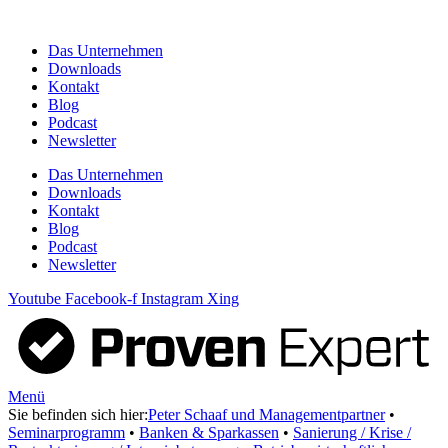
Zum
Inhalt
Das Unternehmen
springen
Downloads
Kontakt
Blog
Podcast
Newsletter
Das Unternehmen
Downloads
Kontakt
Blog
Podcast
Newsletter
Youtube
Facebook-f
Instagram
Xing
Menü
Sie befinden sich hier:
Peter Schaaf und Managementpartner
•
Seminarprogramm
•
Banken & Sparkassen
•
Sanierung / Krise /