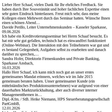
Lieber Herr Schaaf, vielen Dank für Ihr ehrliches Feedback. Sie
haben durch Ihre Souveränität und hoher fachlichen Expertise einen
sehr guten Eindruck hinterlassen. Freut mich sehr, dass meine
Kollegen einen Mehrwert durch das Seminar hatten. Wünsche Ihnen
einen schönen Abend…
Davide Perillo, Leiter Unternehmenskunden – Kasseler Sparkasse,
09.06.2026
Ich habe ein Kreditvotierungsseminar bei Herrn Schaaf besucht. Es
hat mir sehr gut gefallen, technisch hat es einwandfrei funktioniert
(Online-Webinar). Die Interaktion mit den Teilnehmern war gut und
es bestand Gelegenheit, Aufgaben selbst zu erarbeiten und danach
darüber zu sprechen,…
Sandra Hofer, Direktorin Firmenkunden und Private Banking,
Sparkasse Ansbach,
16.03.2026
Hallo Herr Schaaf, ich kann mich noch gut an unser erstes
gemeinsames Mandat erinnern, welches wir im Jahr 2015
gemeinsam beraten haben. Unser gemeinsamer Kunde (ein
mittelständisches Produktionsunternehmen) war aufgrund von einer
dauerhaften Marktzurückhaltung, aber auch diverser interner
Managementthemen in…
Dipl.-Kfm. / StB. Heike Niemann, HPS Steuerberatungsgesellschaft
PartGmbB,
12.01.2026