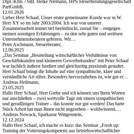
Dipl.-Kfm. / StB. Heike Niemann, HPS Steuerberatungsgesellschaft
PartGmbB,
12.01.2026
Lieber Herr Schaaf, Unser erster gemeinsame Kunde war m.W.
Herr XY so im Jahr 2003/2004. Ich war von unserer
Zusammenarbeit immer tief beeindruckt, zumal Sie – entgegen
meinen sonstigen Erfahrungen – zu den sehr guten und seriösen
Unternehmensberatern gehören. Wir…
Peter Aschmann, Steuerberater,
12.06.2025
„Das Seminar „Beurteilung wirtschaftlicher Verhältnisse von
Geschäftskunden und kleineren Gewerbekunden“ mit Peter Schaaf
war fachlich äußerst fundiert und gleichzeitig praxisnah gestaltet.
Herr Schaaf bringt die Inhalte auf eine sympathische, klare und
verständliche Art rüber. Besonders hervorzuheben ist, wie gut er…
Andreas Heilmann,
23.05.2025
Hallo Herr Schaaf, Herr Grebe und ich können uns Ihren Worten
nur anschließen – zwei wertvolle Tage mit einem sympathischen
und geradlinigen Trainer – das konnte nur gut werden! Das harte
Stück Arbeit hat man Ihnen nicht angesehen – wohlwissend,…
Andreas Nowack, Sparkasse Wittgenstein,
12.12.2024
Hallo Herr Schaaf, ich mache es kurz: das Seminar „Fresh up:
Training der Votierungskompetenz aus betriebswirtschaftlicher