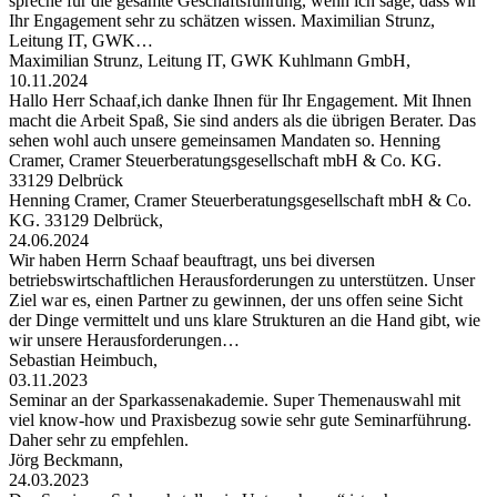
spreche für die gesamte Geschäftsführung, wenn ich sage, dass wir
Ihr Engagement sehr zu schätzen wissen. Maximilian Strunz,
Leitung IT, GWK…
Maximilian Strunz, Leitung IT, GWK Kuhlmann GmbH,
10.11.2024
Hallo Herr Schaaf,ich danke Ihnen für Ihr Engagement. Mit Ihnen
macht die Arbeit Spaß, Sie sind anders als die übrigen Berater. Das
sehen wohl auch unsere gemeinsamen Mandaten so. Henning
Cramer, Cramer Steuerberatungsgesellschaft mbH & Co. KG.
33129 Delbrück
Henning Cramer, Cramer Steuerberatungsgesellschaft mbH & Co.
KG. 33129 Delbrück,
24.06.2024
Wir haben Herrn Schaaf beauftragt, uns bei diversen
betriebswirtschaftlichen Herausforderungen zu unterstützen. Unser
Ziel war es, einen Partner zu gewinnen, der uns offen seine Sicht
der Dinge vermittelt und uns klare Strukturen an die Hand gibt, wie
wir unsere Herausforderungen…
Sebastian Heimbuch,
03.11.2023
Seminar an der Sparkassenakademie. Super Themenauswahl mit
viel know-how und Praxisbezug sowie sehr gute Seminarführung.
Daher sehr zu empfehlen.
Jörg Beckmann,
24.03.2023