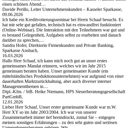
einen schönen Abend…
Davide Perillo, Leiter Unternehmenskunden – Kasseler Sparkasse,
09.06.2026
Ich habe ein Kreditvotierungsseminar bei Herrn Schaaf besucht. Es
hat mir sehr gut gefallen, technisch hat es einwandfrei funktioniert
(Online-Webinar). Die Interaktion mit den Teilnehmern war gut und
es bestand Gelegenheit, Aufgaben selbst zu erarbeiten und danach
darüber zu sprechen,…
Sandra Hofer, Direktorin Firmenkunden und Private Banking,
Sparkasse Ansbach,
16.03.2026
Hallo Herr Schaaf, ich kann mich noch gut an unser erstes
gemeinsames Mandat erinnern, welches wir im Jahr 2015
gemeinsam beraten haben. Unser gemeinsamer Kunde (ein
mittelständisches Produktionsunternehmen) war aufgrund von einer
dauerhaften Marktzurückhaltung, aber auch diverser interner
Managementthemen in…
Dipl.-Kfm. / StB. Heike Niemann, HPS Steuerberatungsgesellschaft
PartGmbB,
12.01.2026
Lieber Herr Schaaf, Unser erster gemeinsame Kunde war m.W.
Herr XY so im Jahr 2003/2004. Ich war von unserer
Zusammenarbeit immer tief beeindruckt, zumal Sie – entgegen
meinen sonstigen Erfahrungen – zu den sehr guten und seriösen
Unternehmensberatern gehören. Wir…