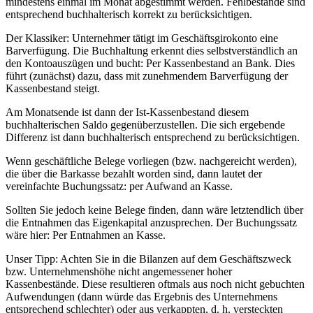
mindestens einmal im Monat abgestimmt werden. Fehlbestände sind
entsprechend buchhalterisch korrekt zu berücksichtigen.
Der Klassiker: Unternehmer tätigt im Geschäftsgirokonto eine
Barverfügung. Die Buchhaltung erkennt dies selbstverständlich an
den Kontoauszügen und bucht: Per Kassenbestand an Bank. Dies
führt (zunächst) dazu, dass mit zunehmendem Barverfügung der
Kassenbestand steigt.
Am Monatsende ist dann der Ist-Kassenbestand diesem
buchhalterischen Saldo gegenüberzustellen. Die sich ergebende
Differenz ist dann buchhalterisch entsprechend zu berücksichtigen.
Wenn geschäftliche Belege vorliegen (bzw. nachgereicht werden),
die über die Barkasse bezahlt worden sind, dann lautet der
vereinfachte Buchungssatz: per Aufwand an Kasse.
Sollten Sie jedoch keine Belege finden, dann wäre letztendlich über
die Entnahmen das Eigenkapital anzusprechen. Der Buchungssatz
wäre hier: Per Entnahmen an Kasse.
Unser Tipp: Achten Sie in die Bilanzen auf dem Geschäftszweck
bzw. Unternehmenshöhe nicht angemessener hoher
Kassenbestände. Diese resultieren oftmals aus noch nicht gebuchten
Aufwendungen (dann würde das Ergebnis des Unternehmens
entsprechend schlechter) oder aus verkappten, d. h. versteckten