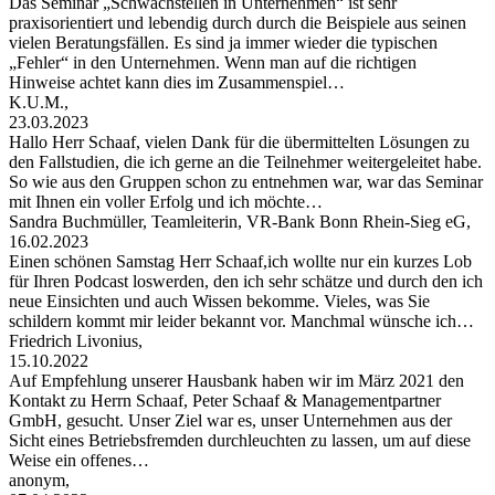
Das Seminar „Schwachstellen in Unternehmen“ ist sehr
praxisorientiert und lebendig durch durch die Beispiele aus seinen
vielen Beratungsfällen. Es sind ja immer wieder die typischen
„Fehler“ in den Unternehmen. Wenn man auf die richtigen
Hinweise achtet kann dies im Zusammenspiel…
K.U.M.,
23.03.2023
Hallo Herr Schaaf, vielen Dank für die übermittelten Lösungen zu
den Fallstudien, die ich gerne an die Teilnehmer weitergeleitet habe.
So wie aus den Gruppen schon zu entnehmen war, war das Seminar
mit Ihnen ein voller Erfolg und ich möchte…
Sandra Buchmüller, Teamleiterin, VR-Bank Bonn Rhein-Sieg eG,
16.02.2023
Einen schönen Samstag Herr Schaaf,ich wollte nur ein kurzes Lob
für Ihren Podcast loswerden, den ich sehr schätze und durch den ich
neue Einsichten und auch Wissen bekomme. Vieles, was Sie
schildern kommt mir leider bekannt vor. Manchmal wünsche ich…
Friedrich Livonius,
15.10.2022
Auf Empfehlung unserer Hausbank haben wir im März 2021 den
Kontakt zu Herrn Schaaf, Peter Schaaf & Managementpartner
GmbH, gesucht. Unser Ziel war es, unser Unternehmen aus der
Sicht eines Betriebsfremden durchleuchten zu lassen, um auf diese
Weise ein offenes…
anonym,