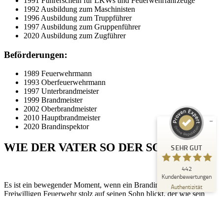
1991 Führerschein für LKWs und Feuerwehrfahrzeuge
1992 Ausbildung zum Maschinisten
1996 Ausbildung zum Truppführer
1997 Ausbildung zum Gruppenführer
2020 Ausbildung zum Zugführer
Beförderungen:
Kundenbewertungen und Erfahrungen zu
Peter Schaaf & Managementpartner GmbH
1989 Feuerwehrmann
1993 Oberfeuerwehrmann
SEHR GUT
1997 Unterbrandmeister
%
100
1999 Brandmeister
Empfehlungen auf
2002 Oberbrandmeister
ProvenExpert.com
5,00
/
4,90
2010 Hauptbrandmeister
2020 Brandinspektor
442
WIE DER VATER SO DER SOHN
SEHR GUT
Bewertungen auf ProvenExpert.com
442
Blick aufs ProvenExpert-Profil werfen
Kundenbewertungen
Es ist ein bewegender Moment, wenn ein Brandinspektor der
22.07.2026
Authentizität
Freiwilligen Feuerwehr stolz auf seinen Sohn blickt, der wie sein
Vater, im Ehrenamt tätig ist. Die Freiwilligen Feuerwehren sind
nicht nur eine Institution des Schutzes und der Sicherheit, sondern