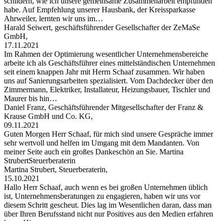
schildern, wie ich unsere gemeinsame Zusammenarbeit empfunden
habe. Auf Empfehlung unserer Hausbank, der Kreissparkasse
Ahrweiler, lernten wir uns im…
Harald Seiwert, geschäftsführender Gesellschafter der ZeMaSe
GmbH,
17.11.2021
Im Rahmen der Optimierung wesentlicher Unternehmensbereiche
arbeite ich als Geschäftsführer eines mittelständischen Unternehmen
seit einem knappen Jahr mit Herrn Schaaf zusammen. Wir haben
uns auf Sanierungsarbeiten spezialisiert. Vom Dachdecker über den
Zimmermann, Elektriker, Installateur, Heizungsbauer, Tischler und
Maurer bis hin…
Daniel Franz, Geschäftsführender Mitgesellschafter der Franz &
Krause GmbH und Co. KG,
09.11.2021
Guten Morgen Herr Schaaf, für mich sind unsere Gespräche immer
sehr wertvoll und helfen im Umgang mit dem Mandanten. Von
meiner Seite auch ein großes Dankeschön an Sie. Martina
StrubertSteuerberaterin
Martina Strubert, Steuerberaterin,
15.10.2021
Hallo Herr Schaaf, auch wenn es bei großen Unternehmen üblich
ist, Unternehmensberatungen zu engagieren, haben wir uns vor
diesem Schritt gescheut. Dies lag im Wesentlichen daran, dass man
über Ihren Berufsstand nicht nur Positives aus den Medien erfahren