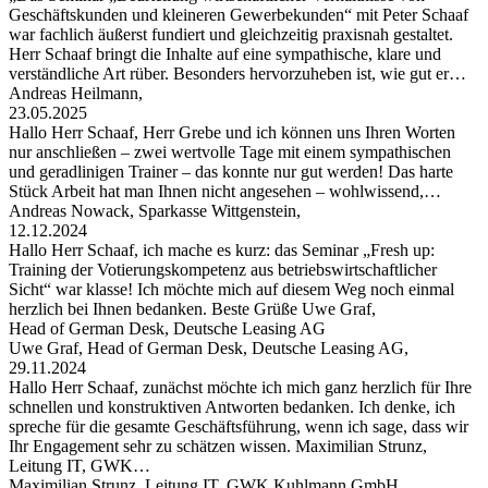
Geschäftskunden und kleineren Gewerbekunden“ mit Peter Schaaf
war fachlich äußerst fundiert und gleichzeitig praxisnah gestaltet.
Herr Schaaf bringt die Inhalte auf eine sympathische, klare und
verständliche Art rüber. Besonders hervorzuheben ist, wie gut er…
Andreas Heilmann,
23.05.2025
Hallo Herr Schaaf, Herr Grebe und ich können uns Ihren Worten
nur anschließen – zwei wertvolle Tage mit einem sympathischen
und geradlinigen Trainer – das konnte nur gut werden! Das harte
Stück Arbeit hat man Ihnen nicht angesehen – wohlwissend,…
Andreas Nowack, Sparkasse Wittgenstein,
12.12.2024
Hallo Herr Schaaf, ich mache es kurz: das Seminar „Fresh up:
Training der Votierungskompetenz aus betriebswirtschaftlicher
Sicht“ war klasse! Ich möchte mich auf diesem Weg noch einmal
herzlich bei Ihnen bedanken. Beste Grüße Uwe Graf,
Head of German Desk, Deutsche Leasing AG
Uwe Graf, Head of German Desk, Deutsche Leasing AG,
29.11.2024
Hallo Herr Schaaf, zunächst möchte ich mich ganz herzlich für Ihre
schnellen und konstruktiven Antworten bedanken. Ich denke, ich
spreche für die gesamte Geschäftsführung, wenn ich sage, dass wir
Ihr Engagement sehr zu schätzen wissen. Maximilian Strunz,
Leitung IT, GWK…
Maximilian Strunz, Leitung IT, GWK Kuhlmann GmbH,