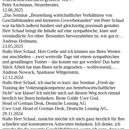
Peter Aschmann, Steuerberater,
12.06.2025
„Das Seminar „Beurteilung wirtschaftlicher Verhältnisse von
Geschäftskunden und kleineren Gewerbekunden“ mit Peter Schaaf
war fachlich äußerst fundiert und gleichzeitig praxisnah gestaltet.
Herr Schaaf bringt die Inhalte auf eine sympathische, klare und
verständliche Art rüber. Besonders hervorzuheben ist, wie gut er…
Andreas Heilmann,
23.05.2025
Hallo Herr Schaaf, Herr Grebe und ich können uns Ihren Worten
nur anschließen – zwei wertvolle Tage mit einem sympathischen
und geradlinigen Trainer – das konnte nur gut werden! Das harte
Stück Arbeit hat man Ihnen nicht angesehen – wohlwissend,…
Andreas Nowack, Sparkasse Wittgenstein,
12.12.2024
Hallo Herr Schaaf, ich mache es kurz: das Seminar „Fresh up:
Training der Votierungskompetenz aus betriebswirtschaftlicher
Sicht“ war klasse! Ich möchte mich auf diesem Weg noch einmal
herzlich bei Ihnen bedanken. Beste Grüße Uwe Graf,
Head of German Desk, Deutsche Leasing AG
Uwe Graf, Head of German Desk, Deutsche Leasing AG,
29.11.2024
Hallo Herr Schaaf, zunächst möchte ich mich ganz herzlich für Ihre
schnellen und konstruktiven Antworten bedanken. Ich denke, ich