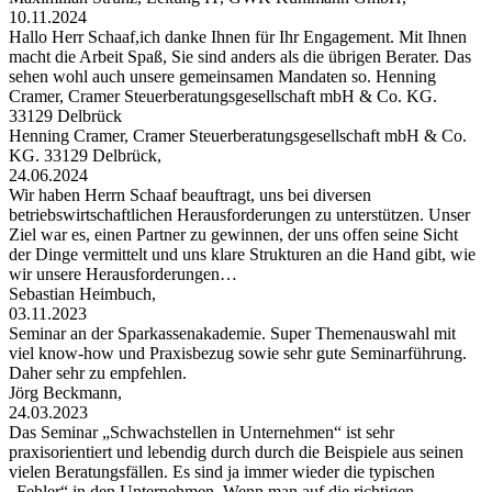
10.11.2024
Hallo Herr Schaaf,ich danke Ihnen für Ihr Engagement. Mit Ihnen
macht die Arbeit Spaß, Sie sind anders als die übrigen Berater. Das
sehen wohl auch unsere gemeinsamen Mandaten so. Henning
Cramer, Cramer Steuerberatungsgesellschaft mbH & Co. KG.
33129 Delbrück
Henning Cramer, Cramer Steuerberatungsgesellschaft mbH & Co.
KG. 33129 Delbrück,
24.06.2024
Wir haben Herrn Schaaf beauftragt, uns bei diversen
betriebswirtschaftlichen Herausforderungen zu unterstützen. Unser
Ziel war es, einen Partner zu gewinnen, der uns offen seine Sicht
der Dinge vermittelt und uns klare Strukturen an die Hand gibt, wie
wir unsere Herausforderungen…
Sebastian Heimbuch,
03.11.2023
Seminar an der Sparkassenakademie. Super Themenauswahl mit
viel know-how und Praxisbezug sowie sehr gute Seminarführung.
Daher sehr zu empfehlen.
Jörg Beckmann,
24.03.2023
Das Seminar „Schwachstellen in Unternehmen“ ist sehr
praxisorientiert und lebendig durch durch die Beispiele aus seinen
vielen Beratungsfällen. Es sind ja immer wieder die typischen
„Fehler“ in den Unternehmen. Wenn man auf die richtigen