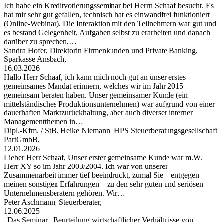
Ich habe ein Kreditvotierungsseminar bei Herrn Schaaf besucht. Es
hat mir sehr gut gefallen, technisch hat es einwandfrei funktioniert
(Online-Webinar). Die Interaktion mit den Teilnehmern war gut und
es bestand Gelegenheit, Aufgaben selbst zu erarbeiten und danach
darüber zu sprechen,…
Sandra Hofer, Direktorin Firmenkunden und Private Banking,
Sparkasse Ansbach,
16.03.2026
Hallo Herr Schaaf, ich kann mich noch gut an unser erstes
gemeinsames Mandat erinnern, welches wir im Jahr 2015
gemeinsam beraten haben. Unser gemeinsamer Kunde (ein
mittelständisches Produktionsunternehmen) war aufgrund von einer
dauerhaften Marktzurückhaltung, aber auch diverser interner
Managementthemen in…
Dipl.-Kfm. / StB. Heike Niemann, HPS Steuerberatungsgesellschaft
PartGmbB,
12.01.2026
Lieber Herr Schaaf, Unser erster gemeinsame Kunde war m.W.
Herr XY so im Jahr 2003/2004. Ich war von unserer
Zusammenarbeit immer tief beeindruckt, zumal Sie – entgegen
meinen sonstigen Erfahrungen – zu den sehr guten und seriösen
Unternehmensberatern gehören. Wir…
Peter Aschmann, Steuerberater,
12.06.2025
„Das Seminar „Beurteilung wirtschaftlicher Verhältnisse von