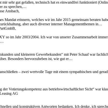
 mir sehr gut gefallen, technisch hat es einwandfrei funktioniert (Onl
ber zu sprechen,…
asse Ansbach,
mes Mandat erinnern, welches wir im Jahr 2015 gemeinsam beraten hab
zurückhaltung, aber auch diverser interner Managementthemen in…
t PartGmbB,
Y so im Jahr 2003/2004. Ich war von unserer Zusammenarbeit immer t
ir…
skunden und kleineren Gewerbekunden“ mit Peter Schaaf war fachlich äu
 rüber. Besonders hervorzuheben ist, wie gut er…
anschließen – zwei wertvolle Tage mit einem sympathischen und geradli
ng der Votierungskompetenz aus betriebswirtschaftlicher Sicht“ war kl
 Leasing AG
chnellen und konstruktiven Antworten bedanken. Ich denke, ich spreche