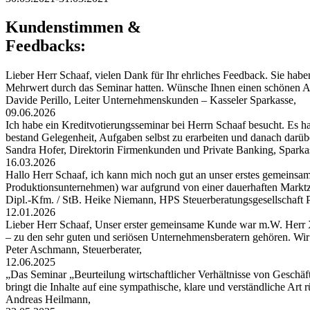
Kundenstimmen &
Feedbacks:
Lieber Herr Schaaf, vielen Dank für Ihr ehrliches Feedback. Sie habe
Mehrwert durch das Seminar hatten. Wünsche Ihnen einen schönen
Davide Perillo, Leiter Unternehmenskunden – Kasseler Sparkasse,
09.06.2026
Ich habe ein Kreditvotierungsseminar bei Herrn Schaaf besucht. Es hat
bestand Gelegenheit, Aufgaben selbst zu erarbeiten und danach darü
Sandra Hofer, Direktorin Firmenkunden und Private Banking, Spark
16.03.2026
Hallo Herr Schaaf, ich kann mich noch gut an unser erstes gemeinsa
Produktionsunternehmen) war aufgrund von einer dauerhaften Markt
Dipl.-Kfm. / StB. Heike Niemann, HPS Steuerberatungsgesellschaf
12.01.2026
Lieber Herr Schaaf, Unser erster gemeinsame Kunde war m.W. Herr X
– zu den sehr guten und seriösen Unternehmensberatern gehören. W
Peter Aschmann, Steuerberater,
12.06.2025
„Das Seminar „Beurteilung wirtschaftlicher Verhältnisse von Geschäft
bringt die Inhalte auf eine sympathische, klare und verständliche Art
Andreas Heilmann,