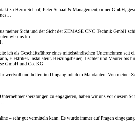
kt zu Herrn Schaaf, Peter Schaaf & Managementpartner GmbH, gesucht
fenes…
l aus meiner Sicht und der Sicht der ZEMASE CNC-Technik GmbH schi
rnten wir uns im…
H,
te ich als Geschäftsführer eines mittelständischen Unternehmen seit 
n, Elektriker, Installateur, Heizungsbauer, Tischler und Maurer bis 
Krause GmbH und Co. KG,
ehr wertvoll und helfen im Umgang mit dem Mandanten. Von meiner Sei
 Unternehmensberatungen zu engagieren, haben wir uns vor diesem Schr
u…
 online – sehr gut vermitteln kann. Es wurde immer auf Fragen eingegan