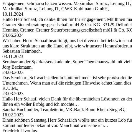
Engagement sehr zu schätzen wissen. Maximilian Strunz, Leitung
Maximilian Strunz, Leitung IT, GWK Kuhlmann GmbH,
10.11.2024
Hallo Herr Schaaf,ich danke Ihnen für Ihr Engagement. Mit Ihnen ma
Cramer Steuerberatungsgesellschaft mbH & Co. KG. 33129 Delbrüc
Henning Cramer, Cramer Steuerberatungsgesellschaft mbH & Co. K
24.06.2024
Wir haben Herrn Schaaf beauftragt, uns bei diversen betriebswirtschaf
uns klare Strukturen an die Hand gibt, wie wir unsere Herausforder
Sebastian Heimbuch,
03.11.2023
Seminar an der Sparkassenakademie. Super Themenauswahl mit viel 
Jörg Beckmann,
24.03.2023
Das Seminar „Schwachstellen in Unternehmen“ ist sehr praxisorientier
Unternehmen. Wenn man auf die richtigen Hinweise achtet kann di
K.U.M.,
23.03.2023
Hallo Herr Schaaf, vielen Dank für die übermittelten Lösungen zu de
Ihnen ein voller Erfolg und ich möchte…
Sandra Buchmüller, Teamleiterin, VR-Bank Bonn Rhein-Sieg eG,
16.02.2023
Einen schönen Samstag Herr Schaaf,ich wollte nur ein kurzes Lob für
kommt mir leider bekannt vor. Manchmal wünsche ich…
Friedrich Livonius,