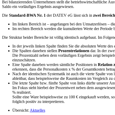
Bei bilanzierenden Unternehmen stellt die betriebswirtschaftliche Au
Saldo ein vorläufiges Ergebnis ausgewiesen.
Die
Standard-BWA Nr. 1
der DATEV eG lässt sich in
zwei Bereic
Im linken Bereich ist – angefangen bei den Umsatzerlösen – die
Im rechten Bereich werden die kumulierten Werte der Periode 
Die Struktur beider Bereiche ist völlig identisch aufgebaut. Im Folg
In der jeweils linken Spalte finden Sie die absoluten Werte de
Die Spalten daneben stellen
Prozentrelationen
dar. In der zwe
Die Prozentzahl neben dem vorläufigen Ergebnis zeigt beispiels
einzuschätzen.
Eine Spalte daneben werden sämtliche Positionen in
Relation 
erkennen, dass die Personalkosten x % der Gesamtkosten betra
Nach der identischen Systematik ist auch die vierte Spalte von
ableitbar, dass beispielsweise die Raumkosten im Vergleich zu
Die letzte Spalte bzw. fünfte Spalte von links dürfte unserer 
Im Fokus steht hierbei der Prozentwert neben dem ausgewiesen
% realisiert.
Sollte eine Ware beispielsweise zu 100 € eingekauft werden, s
folglich positiv zu interpretieren.
Übersicht:
Aktuelles