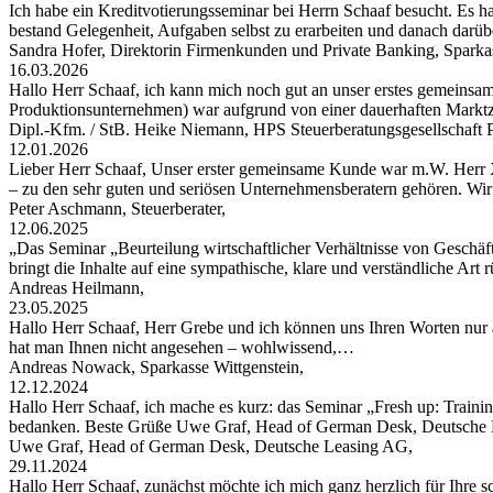
Ich habe ein Kreditvotierungsseminar bei Herrn Schaaf besucht. Es hat
bestand Gelegenheit, Aufgaben selbst zu erarbeiten und danach darü
Sandra Hofer, Direktorin Firmenkunden und Private Banking, Spark
16.03.2026
Hallo Herr Schaaf, ich kann mich noch gut an unser erstes gemeinsa
Produktionsunternehmen) war aufgrund von einer dauerhaften Markt
Dipl.-Kfm. / StB. Heike Niemann, HPS Steuerberatungsgesellschaf
12.01.2026
Lieber Herr Schaaf, Unser erster gemeinsame Kunde war m.W. Herr X
– zu den sehr guten und seriösen Unternehmensberatern gehören. W
Peter Aschmann, Steuerberater,
12.06.2025
„Das Seminar „Beurteilung wirtschaftlicher Verhältnisse von Geschäft
bringt die Inhalte auf eine sympathische, klare und verständliche Art
Andreas Heilmann,
23.05.2025
Hallo Herr Schaaf, Herr Grebe und ich können uns Ihren Worten nur 
hat man Ihnen nicht angesehen – wohlwissend,…
Andreas Nowack, Sparkasse Wittgenstein,
12.12.2024
Hallo Herr Schaaf, ich mache es kurz: das Seminar „Fresh up: Traini
bedanken. Beste Grüße Uwe Graf, Head of German Desk, Deutsche
Uwe Graf, Head of German Desk, Deutsche Leasing AG,
29.11.2024
Hallo Herr Schaaf, zunächst möchte ich mich ganz herzlich für Ihre s