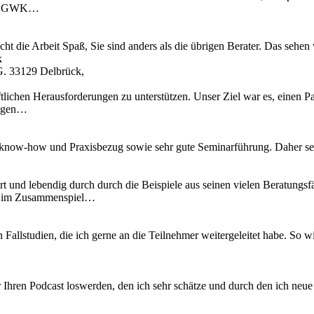
 IT, GWK…
cht die Arbeit Spaß, Sie sind anders als die übrigen Berater. Das se
k
G. 33129 Delbrück,
tlichen Herausforderungen zu unterstützen. Unser Ziel war es, einen Pa
ungen…
know-how und Praxisbezug sowie sehr gute Seminarführung. Daher se
t und lebendig durch durch die Beispiele aus seinen vielen Beratungsfä
es im Zusammenspiel…
n Fallstudien, die ich gerne an die Teilnehmer weitergeleitet habe. S
 Ihren Podcast loswerden, den ich sehr schätze und durch den ich neu