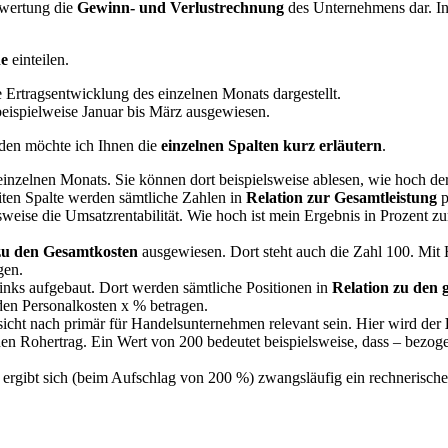
swertung die
Gewinn- und Verlustrechnung
des Unternehmens dar. In
he
einteilen.
 Ertragsentwicklung des einzelnen Monats dargestellt.
beispielweise Januar bis März ausgewiesen.
enden möchte ich Ihnen die
einzelnen Spalten kurz erläutern
.
s einzelnen Monats. Sie können dort beispielsweise ablesen, wie hoch d
iten Spalte werden sämtliche Zahlen in
Relation zur Gesamtleistung
p
weise die Umsatzrentabilität. Wie hoch ist mein Ergebnis in Prozent zu
zu den Gesamtkosten
ausgewiesen. Dort steht auch die Zahl 100. Mit H
gen.
 links aufgebaut. Dort werden sämtliche Positionen in
Relation zu den 
 den Personalkosten x % betragen.
Ansicht nach primär für Handelsunternehmen relevant sein. Hier wird der
en Rohertrag. Ein Wert von 200 bedeutet beispielsweise, dass – bezo
o ergibt sich (beim Aufschlag von 200 %) zwangsläufig ein rechnerisch