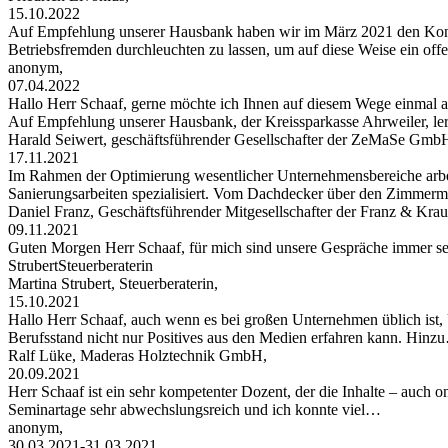
15.10.2022
Auf Empfehlung unserer Hausbank haben wir im März 2021 den Konta
Betriebsfremden durchleuchten zu lassen, um auf diese Weise ein of
anonym,
07.04.2022
Hallo Herr Schaaf, gerne möchte ich Ihnen auf diesem Wege einma
Auf Empfehlung unserer Hausbank, der Kreissparkasse Ahrweiler, le
Harald Seiwert, geschäftsführender Gesellschafter der ZeMaSe Gmb
17.11.2021
Im Rahmen der Optimierung wesentlicher Unternehmensbereiche arbei
Sanierungsarbeiten spezialisiert. Vom Dachdecker über den Zimmerman
Daniel Franz, Geschäftsführender Mitgesellschafter der Franz & 
09.11.2021
Guten Morgen Herr Schaaf, für mich sind unsere Gespräche immer s
StrubertSteuerberaterin
Martina Strubert, Steuerberaterin,
15.10.2021
Hallo Herr Schaaf, auch wenn es bei großen Unternehmen üblich ist,
Berufsstand nicht nur Positives aus den Medien erfahren kann. Hinz
Ralf Lüke, Maderas Holztechnik GmbH,
20.09.2021
Herr Schaaf ist ein sehr kompetenter Dozent, der die Inhalte – auch
Seminartage sehr abwechslungsreich und ich konnte viel…
anonym,
30.03.2021-31.03.2021