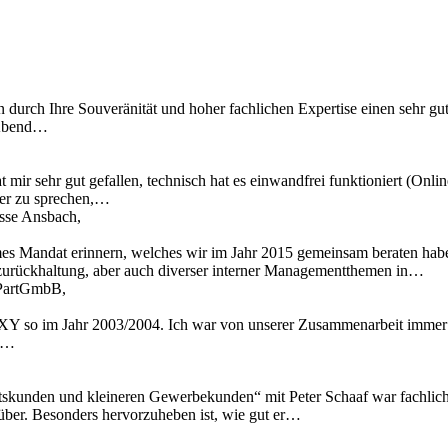
n durch Ihre Souveränität und hoher fachlichen Expertise einen sehr gu
 Abend…
 mir sehr gut gefallen, technisch hat es einwandfrei funktioniert (Onl
ber zu sprechen,…
asse Ansbach,
mes Mandat erinnern, welches wir im Jahr 2015 gemeinsam beraten hab
zurückhaltung, aber auch diverser interner Managementthemen in…
t PartGmbB,
Y so im Jahr 2003/2004. Ich war von unserer Zusammenarbeit immer t
ir…
skunden und kleineren Gewerbekunden“ mit Peter Schaaf war fachlich äu
 rüber. Besonders hervorzuheben ist, wie gut er…