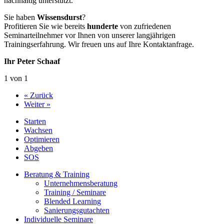
nachhaltig unterstützt.
Sie haben
Wissensdurst
?
Profitieren Sie wie bereits
hunderte
von zufriedenen
Seminarteilnehmer vor Ihnen von unserer langjährigen
Trainingserfahrung. Wir freuen uns auf Ihre Kontaktanfrage.
Ihr Peter Schaaf
1 von 1
« Zurück
Weiter »
Starten
Wachsen
Optimieren
Abgeben
SOS
Beratung & Training
Unternehmens­beratung
Training / Seminare
Blended Learning
Sanierungs­gutachten
Individuelle Seminare