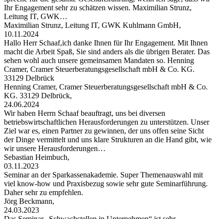
Ihr Engagement sehr zu schätzen wissen. Maximilian Strunz,
Leitung IT, GWK…
Maximilian Strunz, Leitung IT, GWK Kuhlmann GmbH,
10.11.2024
Hallo Herr Schaaf,ich danke Ihnen für Ihr Engagement. Mit Ihnen
macht die Arbeit Spaß, Sie sind anders als die übrigen Berater. Das
sehen wohl auch unsere gemeinsamen Mandaten so. Henning
Cramer, Cramer Steuerberatungsgesellschaft mbH & Co. KG.
33129 Delbrück
Henning Cramer, Cramer Steuerberatungsgesellschaft mbH & Co.
KG. 33129 Delbrück,
24.06.2024
Wir haben Herrn Schaaf beauftragt, uns bei diversen
betriebswirtschaftlichen Herausforderungen zu unterstützen. Unser
Ziel war es, einen Partner zu gewinnen, der uns offen seine Sicht
der Dinge vermittelt und uns klare Strukturen an die Hand gibt, wie
wir unsere Herausforderungen…
Sebastian Heimbuch,
03.11.2023
Seminar an der Sparkassenakademie. Super Themenauswahl mit
viel know-how und Praxisbezug sowie sehr gute Seminarführung.
Daher sehr zu empfehlen.
Jörg Beckmann,
24.03.2023
Das Seminar „Schwachstellen in Unternehmen“ ist sehr