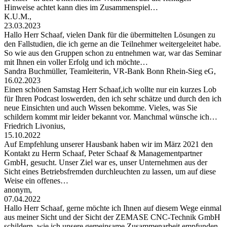
Hinweise achtet kann dies im Zusammenspiel…
K.U.M.,
23.03.2023
Hallo Herr Schaaf, vielen Dank für die übermittelten Lösungen zu
den Fallstudien, die ich gerne an die Teilnehmer weitergeleitet habe.
So wie aus den Gruppen schon zu entnehmen war, war das Seminar
mit Ihnen ein voller Erfolg und ich möchte…
Sandra Buchmüller, Teamleiterin, VR-Bank Bonn Rhein-Sieg eG,
16.02.2023
Einen schönen Samstag Herr Schaaf,ich wollte nur ein kurzes Lob
für Ihren Podcast loswerden, den ich sehr schätze und durch den ich
neue Einsichten und auch Wissen bekomme. Vieles, was Sie
schildern kommt mir leider bekannt vor. Manchmal wünsche ich…
Friedrich Livonius,
15.10.2022
Auf Empfehlung unserer Hausbank haben wir im März 2021 den
Kontakt zu Herrn Schaaf, Peter Schaaf & Managementpartner
GmbH, gesucht. Unser Ziel war es, unser Unternehmen aus der
Sicht eines Betriebsfremden durchleuchten zu lassen, um auf diese
Weise ein offenes…
anonym,
07.04.2022
Hallo Herr Schaaf, gerne möchte ich Ihnen auf diesem Wege einmal
aus meiner Sicht und der Sicht der ZEMASE CNC-Technik GmbH
schildern, wie ich unsere gemeinsame Zusammenarbeit empfunden