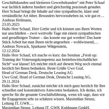
Geschäftskunden und kleineren Gewerbekunden“ mit Peter Schaaf
war fachlich äußerst fundiert und gleichzeitig praxisnah gestaltet.
Herr Schaaf bringt die Inhalte auf eine sympathische, klare und
verständliche Art rüber. Besonders hervorzuheben ist, wie gut er…
Andreas Heilmann,
23.05.2025
Hallo Herr Schaaf, Herr Grebe und ich können uns Ihren Worten
nur anschließen – zwei wertvolle Tage mit einem sympathischen
und geradlinigen Trainer – das konnte nur gut werden! Das harte
Stück Arbeit hat man Ihnen nicht angesehen – wohlwissend,…
Andreas Nowack, Sparkasse Wittgenstein,
12.12.2024
Hallo Herr Schaaf, ich mache es kurz: das Seminar „Fresh up:
Training der Votierungskompetenz aus betriebswirtschaftlicher
Sicht“ war klasse! Ich möchte mich auf diesem Weg noch einmal
herzlich bei Ihnen bedanken. Beste Grüße Uwe Graf,
Head of German Desk, Deutsche Leasing AG
Uwe Graf, Head of German Desk, Deutsche Leasing AG,
29.11.2024
Hallo Herr Schaaf, zunächst möchte ich mich ganz herzlich für Ihre
schnellen und konstruktiven Antworten bedanken. Ich denke, ich
spreche für die gesamte Geschäftsführung, wenn ich sage, dass wir
Ihr Engagement sehr zu schätzen wissen. Maximilian Strunz,
Leitung IT, GWK…
Maximilian Strunz, Leitung IT, GWK Kuhlmann GmbH,