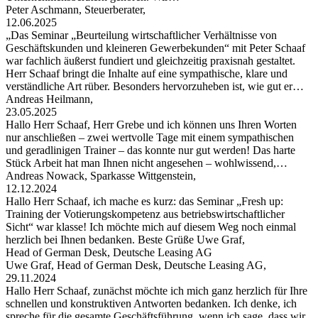
Peter Aschmann, Steuerberater,
12.06.2025
„Das Seminar „Beurteilung wirtschaftlicher Verhältnisse von
Geschäftskunden und kleineren Gewerbekunden“ mit Peter Schaaf
war fachlich äußerst fundiert und gleichzeitig praxisnah gestaltet.
Herr Schaaf bringt die Inhalte auf eine sympathische, klare und
verständliche Art rüber. Besonders hervorzuheben ist, wie gut er…
Andreas Heilmann,
23.05.2025
Hallo Herr Schaaf, Herr Grebe und ich können uns Ihren Worten
nur anschließen – zwei wertvolle Tage mit einem sympathischen
und geradlinigen Trainer – das konnte nur gut werden! Das harte
Stück Arbeit hat man Ihnen nicht angesehen – wohlwissend,…
Andreas Nowack, Sparkasse Wittgenstein,
12.12.2024
Hallo Herr Schaaf, ich mache es kurz: das Seminar „Fresh up:
Training der Votierungskompetenz aus betriebswirtschaftlicher
Sicht“ war klasse! Ich möchte mich auf diesem Weg noch einmal
herzlich bei Ihnen bedanken. Beste Grüße Uwe Graf,
Head of German Desk, Deutsche Leasing AG
Uwe Graf, Head of German Desk, Deutsche Leasing AG,
29.11.2024
Hallo Herr Schaaf, zunächst möchte ich mich ganz herzlich für Ihre
schnellen und konstruktiven Antworten bedanken. Ich denke, ich
spreche für die gesamte Geschäftsführung, wenn ich sage, dass wir