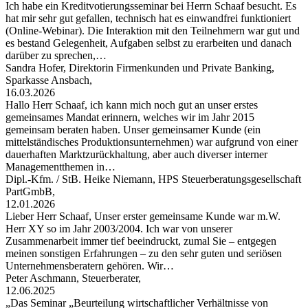
Ich habe ein Kreditvotierungsseminar bei Herrn Schaaf besucht. Es
hat mir sehr gut gefallen, technisch hat es einwandfrei funktioniert
(Online-Webinar). Die Interaktion mit den Teilnehmern war gut und
es bestand Gelegenheit, Aufgaben selbst zu erarbeiten und danach
darüber zu sprechen,…
Sandra Hofer, Direktorin Firmenkunden und Private Banking,
Sparkasse Ansbach,
16.03.2026
Hallo Herr Schaaf, ich kann mich noch gut an unser erstes
gemeinsames Mandat erinnern, welches wir im Jahr 2015
gemeinsam beraten haben. Unser gemeinsamer Kunde (ein
mittelständisches Produktionsunternehmen) war aufgrund von einer
dauerhaften Marktzurückhaltung, aber auch diverser interner
Managementthemen in…
Dipl.-Kfm. / StB. Heike Niemann, HPS Steuerberatungsgesellschaft
PartGmbB,
12.01.2026
Lieber Herr Schaaf, Unser erster gemeinsame Kunde war m.W.
Herr XY so im Jahr 2003/2004. Ich war von unserer
Zusammenarbeit immer tief beeindruckt, zumal Sie – entgegen
meinen sonstigen Erfahrungen – zu den sehr guten und seriösen
Unternehmensberatern gehören. Wir…
Peter Aschmann, Steuerberater,
12.06.2025
„Das Seminar „Beurteilung wirtschaftlicher Verhältnisse von