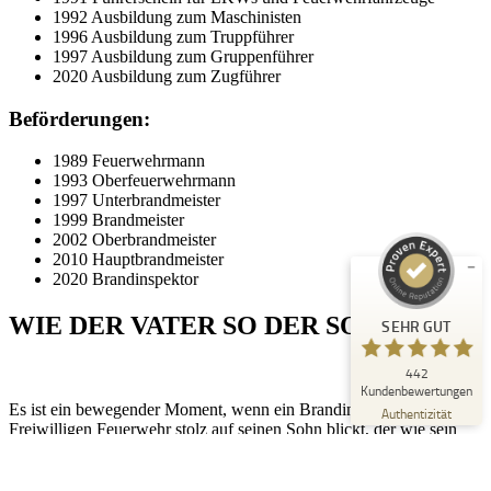
1992 Ausbildung zum Maschinisten
1996 Ausbildung zum Truppführer
1997 Ausbildung zum Gruppenführer
2020 Ausbildung zum Zugführer
Beförderungen:
Kundenbewertungen und Erfahrungen zu
Peter Schaaf & Managementpartner GmbH
1989 Feuerwehrmann
1993 Oberfeuerwehrmann
SEHR GUT
1997 Unterbrandmeister
%
100
1999 Brandmeister
Empfehlungen auf
2002 Oberbrandmeister
ProvenExpert.com
5,00
/
4,90
2010 Hauptbrandmeister
2020 Brandinspektor
442
WIE DER VATER SO DER SOHN
SEHR GUT
Bewertungen auf ProvenExpert.com
442
Blick aufs ProvenExpert-Profil werfen
Kundenbewertungen
Es ist ein bewegender Moment, wenn ein Brandinspektor der
22.07.2026
Authentizität
Freiwilligen Feuerwehr stolz auf seinen Sohn blickt, der wie sein
Vater, im Ehrenamt tätig ist. Die Freiwilligen Feuerwehren sind
nicht nur eine Institution des Schutzes und der Sicherheit, sondern
auch ein Symbol für Gemeinschaft und Zusammenhalt. Wenn die