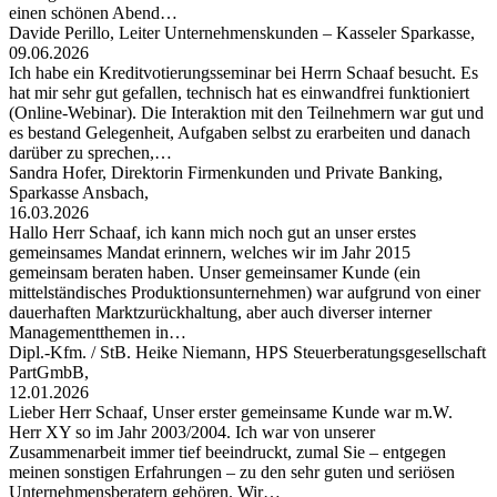
einen schönen Abend…
Davide Perillo, Leiter Unternehmenskunden – Kasseler Sparkasse,
09.06.2026
Ich habe ein Kreditvotierungsseminar bei Herrn Schaaf besucht. Es
hat mir sehr gut gefallen, technisch hat es einwandfrei funktioniert
(Online-Webinar). Die Interaktion mit den Teilnehmern war gut und
es bestand Gelegenheit, Aufgaben selbst zu erarbeiten und danach
darüber zu sprechen,…
Sandra Hofer, Direktorin Firmenkunden und Private Banking,
Sparkasse Ansbach,
16.03.2026
Hallo Herr Schaaf, ich kann mich noch gut an unser erstes
gemeinsames Mandat erinnern, welches wir im Jahr 2015
gemeinsam beraten haben. Unser gemeinsamer Kunde (ein
mittelständisches Produktionsunternehmen) war aufgrund von einer
dauerhaften Marktzurückhaltung, aber auch diverser interner
Managementthemen in…
Dipl.-Kfm. / StB. Heike Niemann, HPS Steuerberatungsgesellschaft
PartGmbB,
12.01.2026
Lieber Herr Schaaf, Unser erster gemeinsame Kunde war m.W.
Herr XY so im Jahr 2003/2004. Ich war von unserer
Zusammenarbeit immer tief beeindruckt, zumal Sie – entgegen
meinen sonstigen Erfahrungen – zu den sehr guten und seriösen
Unternehmensberatern gehören. Wir…