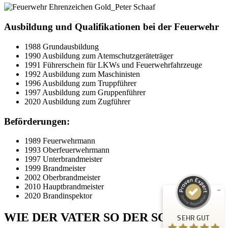
Ausbildung und Qualifikationen bei der Feuerwehr
1988 Grundausbildung
1990 Ausbildung zum Atemschutzgeräteträger
1991 Führerschein für LKWs und Feuerwehrfahrzeuge
1992 Ausbildung zum Maschinisten
1996 Ausbildung zum Truppführer
1997 Ausbildung zum Gruppenführer
2020 Ausbildung zum Zugführer
Beförderungen:
Kundenbewertungen und Erfahrungen zu
Peter Schaaf & Managementpartner GmbH
1989 Feuerwehrmann
1993 Oberfeuerwehrmann
SEHR GUT
1997 Unterbrandmeister
%
100
1999 Brandmeister
Empfehlungen auf
2002 Oberbrandmeister
ProvenExpert.com
5,00
/
4,90
2010 Hauptbrandmeister
2020 Brandinspektor
442
WIE DER VATER SO DER SOHN
SEHR GUT
Bewertungen auf ProvenExpert.com