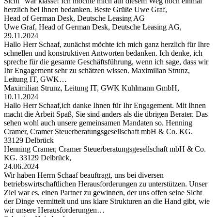
Sicht“ war klasse! Ich möchte mich auf diesem Weg noch einmal
herzlich bei Ihnen bedanken. Beste Grüße Uwe Graf,
Head of German Desk, Deutsche Leasing AG
Uwe Graf, Head of German Desk, Deutsche Leasing AG,
29.11.2024
Hallo Herr Schaaf, zunächst möchte ich mich ganz herzlich für Ihre
schnellen und konstruktiven Antworten bedanken. Ich denke, ich
spreche für die gesamte Geschäftsführung, wenn ich sage, dass wir
Ihr Engagement sehr zu schätzen wissen. Maximilian Strunz,
Leitung IT, GWK…
Maximilian Strunz, Leitung IT, GWK Kuhlmann GmbH,
10.11.2024
Hallo Herr Schaaf,ich danke Ihnen für Ihr Engagement. Mit Ihnen
macht die Arbeit Spaß, Sie sind anders als die übrigen Berater. Das
sehen wohl auch unsere gemeinsamen Mandaten so. Henning
Cramer, Cramer Steuerberatungsgesellschaft mbH & Co. KG.
33129 Delbrück
Henning Cramer, Cramer Steuerberatungsgesellschaft mbH & Co.
KG. 33129 Delbrück,
24.06.2024
Wir haben Herrn Schaaf beauftragt, uns bei diversen
betriebswirtschaftlichen Herausforderungen zu unterstützen. Unser
Ziel war es, einen Partner zu gewinnen, der uns offen seine Sicht
der Dinge vermittelt und uns klare Strukturen an die Hand gibt, wie
wir unsere Herausforderungen…