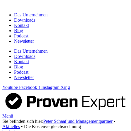
Zum
Inhalt
Das Unternehmen
springen
Downloads
Kontakt
Blog
Podcast
Newsletter
Das Unternehmen
Downloads
Kontakt
Blog
Podcast
Newsletter
Youtube
Facebook-f
Instagram
Xing
Menü
Sie befinden sich hier:
Peter Schaaf und Managementpartner
•
Aktuelles
•
Die Kostenvergleichsrechnung