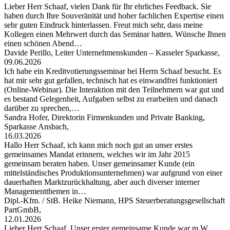
Lieber Herr Schaaf, vielen Dank für Ihr ehrliches Feedback. Sie
haben durch Ihre Souveränität und hoher fachlichen Expertise einen
sehr guten Eindruck hinterlassen. Freut mich sehr, dass meine
Kollegen einen Mehrwert durch das Seminar hatten. Wünsche Ihnen
einen schönen Abend…
Davide Perillo, Leiter Unternehmenskunden – Kasseler Sparkasse,
09.06.2026
Ich habe ein Kreditvotierungsseminar bei Herrn Schaaf besucht. Es
hat mir sehr gut gefallen, technisch hat es einwandfrei funktioniert
(Online-Webinar). Die Interaktion mit den Teilnehmern war gut und
es bestand Gelegenheit, Aufgaben selbst zu erarbeiten und danach
darüber zu sprechen,…
Sandra Hofer, Direktorin Firmenkunden und Private Banking,
Sparkasse Ansbach,
16.03.2026
Hallo Herr Schaaf, ich kann mich noch gut an unser erstes
gemeinsames Mandat erinnern, welches wir im Jahr 2015
gemeinsam beraten haben. Unser gemeinsamer Kunde (ein
mittelständisches Produktionsunternehmen) war aufgrund von einer
dauerhaften Marktzurückhaltung, aber auch diverser interner
Managementthemen in…
Dipl.-Kfm. / StB. Heike Niemann, HPS Steuerberatungsgesellschaft
PartGmbB,
12.01.2026
Lieber Herr Schaaf, Unser erster gemeinsame Kunde war m.W.