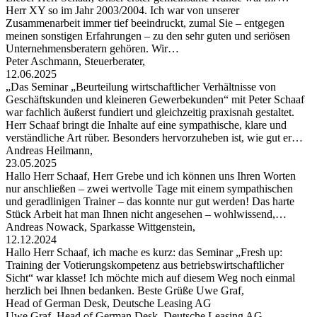
Herr XY so im Jahr 2003/2004. Ich war von unserer
Zusammenarbeit immer tief beeindruckt, zumal Sie – entgegen
meinen sonstigen Erfahrungen – zu den sehr guten und seriösen
Unternehmensberatern gehören. Wir…
Peter Aschmann, Steuerberater,
12.06.2025
„Das Seminar „Beurteilung wirtschaftlicher Verhältnisse von
Geschäftskunden und kleineren Gewerbekunden“ mit Peter Schaaf
war fachlich äußerst fundiert und gleichzeitig praxisnah gestaltet.
Herr Schaaf bringt die Inhalte auf eine sympathische, klare und
verständliche Art rüber. Besonders hervorzuheben ist, wie gut er…
Andreas Heilmann,
23.05.2025
Hallo Herr Schaaf, Herr Grebe und ich können uns Ihren Worten
nur anschließen – zwei wertvolle Tage mit einem sympathischen
und geradlinigen Trainer – das konnte nur gut werden! Das harte
Stück Arbeit hat man Ihnen nicht angesehen – wohlwissend,…
Andreas Nowack, Sparkasse Wittgenstein,
12.12.2024
Hallo Herr Schaaf, ich mache es kurz: das Seminar „Fresh up:
Training der Votierungskompetenz aus betriebswirtschaftlicher
Sicht“ war klasse! Ich möchte mich auf diesem Weg noch einmal
herzlich bei Ihnen bedanken. Beste Grüße Uwe Graf,
Head of German Desk, Deutsche Leasing AG
Uwe Graf, Head of German Desk, Deutsche Leasing AG,