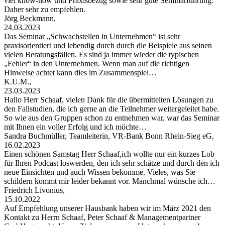
viel know-how und Praxisbezug sowie sehr gute Seminarführung.
Daher sehr zu empfehlen.
Jörg Beckmann,
24.03.2023
Das Seminar „Schwachstellen in Unternehmen“ ist sehr
praxisorientiert und lebendig durch durch die Beispiele aus seinen
vielen Beratungsfällen. Es sind ja immer wieder die typischen
„Fehler“ in den Unternehmen. Wenn man auf die richtigen
Hinweise achtet kann dies im Zusammenspiel…
K.U.M.,
23.03.2023
Hallo Herr Schaaf, vielen Dank für die übermittelten Lösungen zu
den Fallstudien, die ich gerne an die Teilnehmer weitergeleitet habe.
So wie aus den Gruppen schon zu entnehmen war, war das Seminar
mit Ihnen ein voller Erfolg und ich möchte…
Sandra Buchmüller, Teamleiterin, VR-Bank Bonn Rhein-Sieg eG,
16.02.2023
Einen schönen Samstag Herr Schaaf,ich wollte nur ein kurzes Lob
für Ihren Podcast loswerden, den ich sehr schätze und durch den ich
neue Einsichten und auch Wissen bekomme. Vieles, was Sie
schildern kommt mir leider bekannt vor. Manchmal wünsche ich…
Friedrich Livonius,
15.10.2022
Auf Empfehlung unserer Hausbank haben wir im März 2021 den
Kontakt zu Herrn Schaaf, Peter Schaaf & Managementpartner