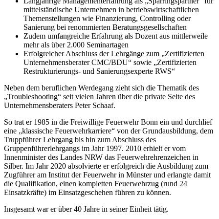
Langjährige Managementerfahrung als „Sparringspartner“ für
mittelständische Unternehmen in betriebswirtschaftlichen
Themenstellungen wie Finanzierung, Controlling oder
Sanierung bei renommierten Beratungsgesellschaften
Zudem umfangreiche Erfahrung als Dozent aus mittlerweile
mehr als über 2.000 Seminartagen
Erfolgreicher Abschluss der Lehrgänge zum „Zertifizierten
Unternehmensberater CMC/BDU“ sowie „Zertifizierten
Restrukturierungs- und Sanierungsexperte RWS“
Neben dem beruflichen Werdegang zieht sich die Thematik des
„Troubleshooting“ seit vielen Jahren über die private Seite des
Unternehmensberaters Peter Schaaf.
So trat er 1985 in die Freiwillige Feuerwehr Bonn ein und durchlief
eine „klassische Feuerwehrkarriere“ von der Grundausbildung, dem
Truppführer Lehrgang bis hin zum Abschluss des
Gruppenführerlehrgangs im Jahr 1997. 2010 erhielt er vom
Innenminister des Landes NRW das Feuerwehrehrenzeichen in
Silber. Im Jahr 2020 absolvierte er erfolgreich die Ausbildung zum
Zugführer am Institut der Feuerwehr in Münster und erlangte damit
die Qualifikation, einen kompletten Feuerwehrzug (rund 24
Einsatzkräfte) im Einsatzgeschehen führen zu können.
Insgesamt war er über 40 Jahre in seiner Einheit tätig.