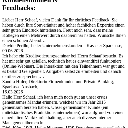
Feedbacks:
Lieber Herr Schaaf, vielen Dank für Ihr ehrliches Feedback. Sie
haben durch Ihre Souveränität und hoher fachlichen Expertise einen
sehr guten Eindruck hinterlassen. Freut mich sehr, dass meine
Kollegen einen Mehrwert durch das Seminar hatten. Wünsche Ihnen
einen schönen Abend…
Davide Perillo, Leiter Unternehmenskunden – Kasseler Sparkasse,
09.06.2026
Ich habe ein Kreditvotierungsseminar bei Herrn Schaaf besucht. Es
hat mir sehr gut gefallen, technisch hat es einwandfrei funktioniert
(Online-Webinar). Die Interaktion mit den Teilnehmern war gut und
es bestand Gelegenheit, Aufgaben selbst zu erarbeiten und danach
darüber zu sprechen,…
Sandra Hofer, Direktorin Firmenkunden und Private Banking,
Sparkasse Ansbach,
16.03.2026
Hallo Herr Schaaf, ich kann mich noch gut an unser erstes
gemeinsames Mandat erinnern, welches wir im Jahr 2015
gemeinsam beraten haben. Unser gemeinsamer Kunde (ein
mittelständisches Produktionsunternehmen) war aufgrund von einer
dauerhaften Marktzurückhaltung, aber auch diverser interner
Managementthemen in…
Dipl.-Kfm. / StB. Heike Niemann, HPS Steuerberatungsgesellschaft