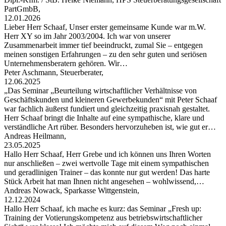
PartGmbB,
12.01.2026
Lieber Herr Schaaf, Unser erster gemeinsame Kunde war m.W.
Herr XY so im Jahr 2003/2004. Ich war von unserer
Zusammenarbeit immer tief beeindruckt, zumal Sie – entgegen
meinen sonstigen Erfahrungen – zu den sehr guten und seriösen
Unternehmensberatern gehören. Wir…
Peter Aschmann, Steuerberater,
12.06.2025
„Das Seminar „Beurteilung wirtschaftlicher Verhältnisse von
Geschäftskunden und kleineren Gewerbekunden“ mit Peter Schaaf
war fachlich äußerst fundiert und gleichzeitig praxisnah gestaltet.
Herr Schaaf bringt die Inhalte auf eine sympathische, klare und
verständliche Art rüber. Besonders hervorzuheben ist, wie gut er…
Andreas Heilmann,
23.05.2025
Hallo Herr Schaaf, Herr Grebe und ich können uns Ihren Worten
nur anschließen – zwei wertvolle Tage mit einem sympathischen
und geradlinigen Trainer – das konnte nur gut werden! Das harte
Stück Arbeit hat man Ihnen nicht angesehen – wohlwissend,…
Andreas Nowack, Sparkasse Wittgenstein,
12.12.2024
Hallo Herr Schaaf, ich mache es kurz: das Seminar „Fresh up:
Training der Votierungskompetenz aus betriebswirtschaftlicher