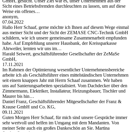
GmbH, gesucht. Unser Ziel war es, unser Unternehmen aus der
Sicht eines Betriebsfremden durchleuchten zu lassen, um auf diese
Weise ein offenes…
anonym,
07.04.2022
Hallo Herr Schaaf, gerne möchte ich Ihnen auf diesem Wege einmal
aus meiner Sicht und der Sicht der ZEMASE CNC-Technik GmbH
schildern, wie ich unsere gemeinsame Zusammenarbeit empfunden
habe. Auf Empfehlung unserer Hausbank, der Kreissparkasse
Ahrweiler, lernten wir uns im…
Harald Seiwert, geschäftsführender Gesellschafter der ZeMaSe
GmbH,
17.11.2021
Im Rahmen der Optimierung wesentlicher Unternehmensbereiche
arbeite ich als Geschäftsführer eines mittelständischen Unternehmen
seit einem knappen Jahr mit Herrn Schaaf zusammen. Wir haben
uns auf Sanierungsarbeiten spezialisiert. Vom Dachdecker über den
Zimmermann, Elektriker, Installateur, Heizungsbauer, Tischler und
Maurer bis hin…
Daniel Franz, Geschäftsführender Mitgesellschafter der Franz &
Krause GmbH und Co. KG,
09.11.2021
Guten Morgen Herr Schaaf, für mich sind unsere Gespräche immer
sehr wertvoll und helfen im Umgang mit dem Mandanten. Von
meiner Seite auch ein großes Dankeschön an Sie. Martina