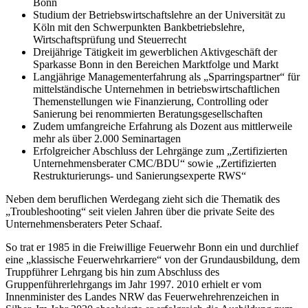
Bonn
Studium der Betriebswirtschaftslehre an der Universität zu
Köln mit den Schwerpunkten Bankbetriebslehre,
Wirtschaftsprüfung und Steuerrecht
Dreijährige Tätigkeit im gewerblichen Aktivgeschäft der
Sparkasse Bonn in den Bereichen Marktfolge und Markt
Langjährige Managementerfahrung als „Sparringspartner“ für
mittelständische Unternehmen in betriebswirtschaftlichen
Themenstellungen wie Finanzierung, Controlling oder
Sanierung bei renommierten Beratungsgesellschaften
Zudem umfangreiche Erfahrung als Dozent aus mittlerweile
mehr als über 2.000 Seminartagen
Erfolgreicher Abschluss der Lehrgänge zum „Zertifizierten
Unternehmensberater CMC/BDU“ sowie „Zertifizierten
Restrukturierungs- und Sanierungsexperte RWS“
Neben dem beruflichen Werdegang zieht sich die Thematik des
„Troubleshooting“ seit vielen Jahren über die private Seite des
Unternehmensberaters Peter Schaaf.
So trat er 1985 in die Freiwillige Feuerwehr Bonn ein und durchlief
eine „klassische Feuerwehrkarriere“ von der Grundausbildung, dem
Truppführer Lehrgang bis hin zum Abschluss des
Gruppenführerlehrgangs im Jahr 1997. 2010 erhielt er vom
Innenminister des Landes NRW das Feuerwehrehrenzeichen in