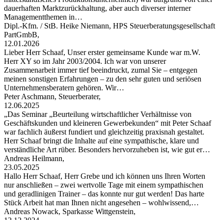
dauerhaften Marktzurückhaltung, aber auch diverser interner
Managementthemen in…
Dipl.-Kfm. / StB. Heike Niemann, HPS Steuerberatungsgesellschaft
PartGmbB,
12.01.2026
Lieber Herr Schaaf, Unser erster gemeinsame Kunde war m.W.
Herr XY so im Jahr 2003/2004. Ich war von unserer
Zusammenarbeit immer tief beeindruckt, zumal Sie – entgegen
meinen sonstigen Erfahrungen – zu den sehr guten und seriösen
Unternehmensberatern gehören. Wir…
Peter Aschmann, Steuerberater,
12.06.2025
„Das Seminar „Beurteilung wirtschaftlicher Verhältnisse von
Geschäftskunden und kleineren Gewerbekunden“ mit Peter Schaaf
war fachlich äußerst fundiert und gleichzeitig praxisnah gestaltet.
Herr Schaaf bringt die Inhalte auf eine sympathische, klare und
verständliche Art rüber. Besonders hervorzuheben ist, wie gut er…
Andreas Heilmann,
23.05.2025
Hallo Herr Schaaf, Herr Grebe und ich können uns Ihren Worten
nur anschließen – zwei wertvolle Tage mit einem sympathischen
und geradlinigen Trainer – das konnte nur gut werden! Das harte
Stück Arbeit hat man Ihnen nicht angesehen – wohlwissend,…
Andreas Nowack, Sparkasse Wittgenstein,