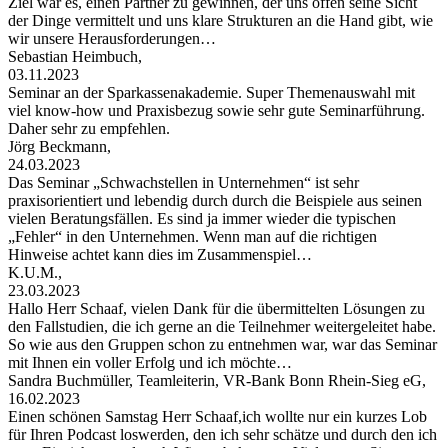
Ziel war es, einen Partner zu gewinnen, der uns offen seine Sicht
der Dinge vermittelt und uns klare Strukturen an die Hand gibt, wie
wir unsere Herausforderungen…
Sebastian Heimbuch,
03.11.2023
Seminar an der Sparkassenakademie. Super Themenauswahl mit
viel know-how und Praxisbezug sowie sehr gute Seminarführung.
Daher sehr zu empfehlen.
Jörg Beckmann,
24.03.2023
Das Seminar „Schwachstellen in Unternehmen“ ist sehr
praxisorientiert und lebendig durch durch die Beispiele aus seinen
vielen Beratungsfällen. Es sind ja immer wieder die typischen
„Fehler“ in den Unternehmen. Wenn man auf die richtigen
Hinweise achtet kann dies im Zusammenspiel…
K.U.M.,
23.03.2023
Hallo Herr Schaaf, vielen Dank für die übermittelten Lösungen zu
den Fallstudien, die ich gerne an die Teilnehmer weitergeleitet habe.
So wie aus den Gruppen schon zu entnehmen war, war das Seminar
mit Ihnen ein voller Erfolg und ich möchte…
Sandra Buchmüller, Teamleiterin, VR-Bank Bonn Rhein-Sieg eG,
16.02.2023
Einen schönen Samstag Herr Schaaf,ich wollte nur ein kurzes Lob
für Ihren Podcast loswerden, den ich sehr schätze und durch den ich