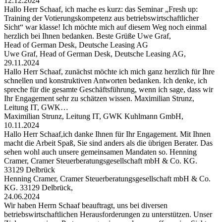
12.12.2024
Hallo Herr Schaaf, ich mache es kurz: das Seminar „Fresh up:
Training der Votierungskompetenz aus betriebswirtschaftlicher
Sicht“ war klasse! Ich möchte mich auf diesem Weg noch einmal
herzlich bei Ihnen bedanken. Beste Grüße Uwe Graf,
Head of German Desk, Deutsche Leasing AG
Uwe Graf, Head of German Desk, Deutsche Leasing AG,
29.11.2024
Hallo Herr Schaaf, zunächst möchte ich mich ganz herzlich für Ihre
schnellen und konstruktiven Antworten bedanken. Ich denke, ich
spreche für die gesamte Geschäftsführung, wenn ich sage, dass wir
Ihr Engagement sehr zu schätzen wissen. Maximilian Strunz,
Leitung IT, GWK…
Maximilian Strunz, Leitung IT, GWK Kuhlmann GmbH,
10.11.2024
Hallo Herr Schaaf,ich danke Ihnen für Ihr Engagement. Mit Ihnen
macht die Arbeit Spaß, Sie sind anders als die übrigen Berater. Das
sehen wohl auch unsere gemeinsamen Mandaten so. Henning
Cramer, Cramer Steuerberatungsgesellschaft mbH & Co. KG.
33129 Delbrück
Henning Cramer, Cramer Steuerberatungsgesellschaft mbH & Co.
KG. 33129 Delbrück,
24.06.2024
Wir haben Herrn Schaaf beauftragt, uns bei diversen
betriebswirtschaftlichen Herausforderungen zu unterstützen. Unser