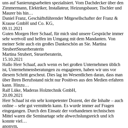
uns auf Sanierungsarbeiten spezialisiert. Vom Dachdecker über den
Zimmermann, Elektriker, Installateur, Heizungsbauer, Tischler und
Maurer bis hin…
Daniel Franz, Geschäftsführender Mitgesellschafter der Franz &
Krause GmbH und Co. KG,
09.11.2021
Guten Morgen Herr Schaaf, für mich sind unsere Gespräche immer
sehr wertvoll und helfen im Umgang mit dem Mandanten. Von
meiner Seite auch ein großes Dankeschön an Sie. Martina
StrubertSteuerberaterin
Martina Strubert, Steuerberaterin,
15.10.2021
Hallo Herr Schaaf, auch wenn es bei großen Unternehmen üblich
ist, Unternehmensberatungen zu engagieren, haben wir uns vor
diesem Schritt gescheut. Dies lag im Wesentlichen daran, dass man
über Ihren Berufsstand nicht nur Positives aus den Medien erfahren
kann. Hinzu…
Ralf Lüke, Maderas Holztechnik GmbH,
20.09.2021
Herr Schaaf ist ein sehr kompetenter Dozent, der die Inhalte – auch
online – sehr gut vermitteln kann. Es wurde immer auf Fragen
eingegangen. Durch den Einsatz der vorhandenen technischen
Mittel waren die Seminartage sehr abwechslungsreich und ich
konnte viel…
anonym,