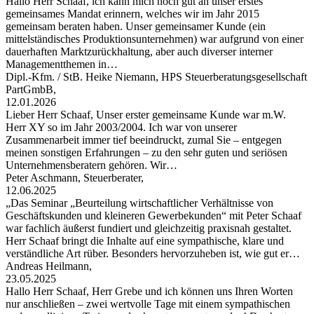
Hallo Herr Schaaf, ich kann mich noch gut an unser erstes
gemeinsames Mandat erinnern, welches wir im Jahr 2015
gemeinsam beraten haben. Unser gemeinsamer Kunde (ein
mittelständisches Produktionsunternehmen) war aufgrund von einer
dauerhaften Marktzurückhaltung, aber auch diverser interner
Managementthemen in…
Dipl.-Kfm. / StB. Heike Niemann, HPS Steuerberatungsgesellschaft
PartGmbB,
12.01.2026
Lieber Herr Schaaf, Unser erster gemeinsame Kunde war m.W.
Herr XY so im Jahr 2003/2004. Ich war von unserer
Zusammenarbeit immer tief beeindruckt, zumal Sie – entgegen
meinen sonstigen Erfahrungen – zu den sehr guten und seriösen
Unternehmensberatern gehören. Wir…
Peter Aschmann, Steuerberater,
12.06.2025
„Das Seminar „Beurteilung wirtschaftlicher Verhältnisse von
Geschäftskunden und kleineren Gewerbekunden“ mit Peter Schaaf
war fachlich äußerst fundiert und gleichzeitig praxisnah gestaltet.
Herr Schaaf bringt die Inhalte auf eine sympathische, klare und
verständliche Art rüber. Besonders hervorzuheben ist, wie gut er…
Andreas Heilmann,
23.05.2025
Hallo Herr Schaaf, Herr Grebe und ich können uns Ihren Worten
nur anschließen – zwei wertvolle Tage mit einem sympathischen