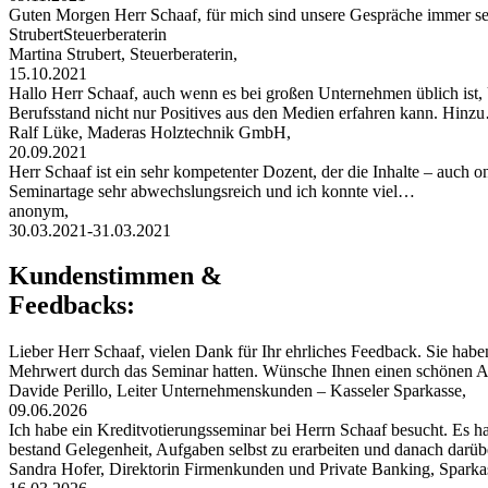
Guten Morgen Herr Schaaf, für mich sind unsere Gespräche immer s
StrubertSteuerberaterin
Martina Strubert, Steuerberaterin,
15.10.2021
Hallo Herr Schaaf, auch wenn es bei großen Unternehmen üblich ist,
Berufsstand nicht nur Positives aus den Medien erfahren kann. Hinz
Ralf Lüke, Maderas Holztechnik GmbH,
20.09.2021
Herr Schaaf ist ein sehr kompetenter Dozent, der die Inhalte – auch
Seminartage sehr abwechslungsreich und ich konnte viel…
anonym,
30.03.2021-31.03.2021
Kundenstimmen &
Feedbacks:
Lieber Herr Schaaf, vielen Dank für Ihr ehrliches Feedback. Sie habe
Mehrwert durch das Seminar hatten. Wünsche Ihnen einen schönen
Davide Perillo, Leiter Unternehmenskunden – Kasseler Sparkasse,
09.06.2026
Ich habe ein Kreditvotierungsseminar bei Herrn Schaaf besucht. Es hat
bestand Gelegenheit, Aufgaben selbst zu erarbeiten und danach darü
Sandra Hofer, Direktorin Firmenkunden und Private Banking, Spark