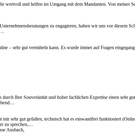
ehr wertvoll und helfen im Umgang mit dem Mandanten. Von meiner Sei
 Unternehmensberatungen zu engagieren, haben wir uns vor diesem Schr
u…
 online – sehr gut vermitteln kann. Es wurde immer auf Fragen eingegan
n durch Ihre Souveränität und hoher fachlichen Expertise einen sehr gu
 Abend…
 mir sehr gut gefallen, technisch hat es einwandfrei funktioniert (Onl
ber zu sprechen,…
asse Ansbach,