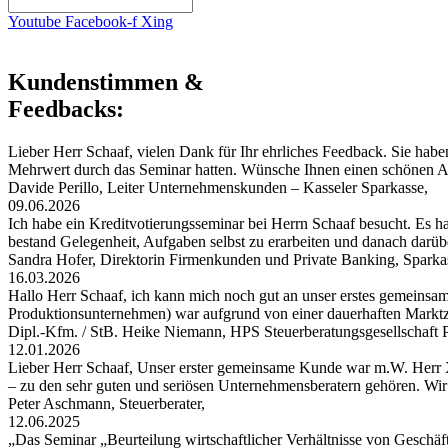
Youtube
Facebook-f
Xing
Kundenstimmen &
Feedbacks:
Lieber Herr Schaaf, vielen Dank für Ihr ehrliches Feedback. Sie habe
Mehrwert durch das Seminar hatten. Wünsche Ihnen einen schönen
Davide Perillo, Leiter Unternehmenskunden – Kasseler Sparkasse,
09.06.2026
Ich habe ein Kreditvotierungsseminar bei Herrn Schaaf besucht. Es hat
bestand Gelegenheit, Aufgaben selbst zu erarbeiten und danach darü
Sandra Hofer, Direktorin Firmenkunden und Private Banking, Spark
16.03.2026
Hallo Herr Schaaf, ich kann mich noch gut an unser erstes gemeinsa
Produktionsunternehmen) war aufgrund von einer dauerhaften Markt
Dipl.-Kfm. / StB. Heike Niemann, HPS Steuerberatungsgesellschaf
12.01.2026
Lieber Herr Schaaf, Unser erster gemeinsame Kunde war m.W. Herr X
– zu den sehr guten und seriösen Unternehmensberatern gehören. W
Peter Aschmann, Steuerberater,
12.06.2025
„Das Seminar „Beurteilung wirtschaftlicher Verhältnisse von Geschäft