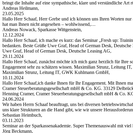
bringt die Inhalte auf eine sympathische, klare und verständliche Art
Andreas Heilmann,
23.05.2025
Hallo Herr Schaaf, Herr Grebe und ich können uns Ihren Worten nur 
hat man Ihnen nicht angesehen – wohlwissend,…
Andreas Nowack, Sparkasse Wittgenstein,
12.12.2024
Hallo Herr Schaaf, ich mache es kurz: das Seminar „Fresh up: Traini
bedanken. Beste Grüße Uwe Graf, Head of German Desk, Deutsche
Uwe Graf, Head of German Desk, Deutsche Leasing AG,
29.11.2024
Hallo Herr Schaaf, zunächst möchte ich mich ganz herzlich für Ihre s
Engagement sehr zu schätzen wissen. Maximilian Strunz, Leitung
Maximilian Strunz, Leitung IT, GWK Kuhlmann GmbH,
10.11.2024
Hallo Herr Schaaf,ich danke Ihnen für Ihr Engagement. Mit Ihnen ma
Cramer Steuerberatungsgesellschaft mbH & Co. KG. 33129 Delbrüc
Henning Cramer, Cramer Steuerberatungsgesellschaft mbH & Co. K
24.06.2024
Wir haben Herrn Schaaf beauftragt, uns bei diversen betriebswirtschaf
uns klare Strukturen an die Hand gibt, wie wir unsere Herausforder
Sebastian Heimbuch,
03.11.2023
Seminar an der Sparkassenakademie. Super Themenauswahl mit viel 
Jörg Beckmann,