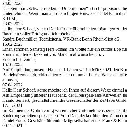
24.03.2023
Das Seminar „Schwachstellen in Unternehmen“ ist sehr praxisorientier
Unternehmen. Wenn man auf die richtigen Hinweise achtet kann di
K.U.M.,
23.03.2023
Hallo Herr Schaaf, vielen Dank für die übermittelten Lösungen zu de
Ihnen ein voller Erfolg und ich möchte…
Sandra Buchmüller, Teamleiterin, VR-Bank Bonn Rhein-Sieg eG,
16.02.2023
Einen schönen Samstag Herr Schaaf,ich wollte nur ein kurzes Lob für
kommt mir leider bekannt vor. Manchmal wünsche ich…
Friedrich Livonius,
15.10.2022
Auf Empfehlung unserer Hausbank haben wir im März 2021 den Konta
Betriebsfremden durchleuchten zu lassen, um auf diese Weise ein of
anonym,
07.04.2022
Hallo Herr Schaaf, gerne möchte ich Ihnen auf diesem Wege einma
Auf Empfehlung unserer Hausbank, der Kreissparkasse Ahrweiler, le
Harald Seiwert, geschäftsführender Gesellschafter der ZeMaSe Gmb
17.11.2021
Im Rahmen der Optimierung wesentlicher Unternehmensbereiche arbei
Sanierungsarbeiten spezialisiert. Vom Dachdecker über den Zimmerman
Daniel Franz, Geschäftsführender Mitgesellschafter der Franz & 
09.11.2021