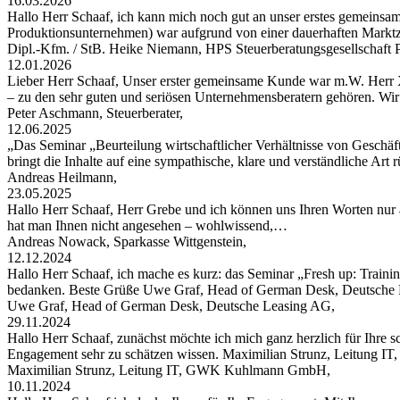
16.03.2026
Hallo Herr Schaaf, ich kann mich noch gut an unser erstes gemeinsa
Produktionsunternehmen) war aufgrund von einer dauerhaften Markt
Dipl.-Kfm. / StB. Heike Niemann, HPS Steuerberatungsgesellschaf
12.01.2026
Lieber Herr Schaaf, Unser erster gemeinsame Kunde war m.W. Herr X
– zu den sehr guten und seriösen Unternehmensberatern gehören. W
Peter Aschmann, Steuerberater,
12.06.2025
„Das Seminar „Beurteilung wirtschaftlicher Verhältnisse von Geschäft
bringt die Inhalte auf eine sympathische, klare und verständliche Art
Andreas Heilmann,
23.05.2025
Hallo Herr Schaaf, Herr Grebe und ich können uns Ihren Worten nur 
hat man Ihnen nicht angesehen – wohlwissend,…
Andreas Nowack, Sparkasse Wittgenstein,
12.12.2024
Hallo Herr Schaaf, ich mache es kurz: das Seminar „Fresh up: Traini
bedanken. Beste Grüße Uwe Graf, Head of German Desk, Deutsche
Uwe Graf, Head of German Desk, Deutsche Leasing AG,
29.11.2024
Hallo Herr Schaaf, zunächst möchte ich mich ganz herzlich für Ihre s
Engagement sehr zu schätzen wissen. Maximilian Strunz, Leitung
Maximilian Strunz, Leitung IT, GWK Kuhlmann GmbH,
10.11.2024