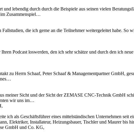
t und lebendig durch durch die Beispiele aus seinen vielen Beratungsfä
es im Zusammenspiel…
n Fallstudien, die ich gerne an die Teilnehmer weitergeleitet habe. S
 Ihren Podcast loswerden, den ich sehr schätze und durch den ich neu
kt zu Herrn Schaaf, Peter Schaaf & Managementpartner GmbH, gesucht
fenes…
l aus meiner Sicht und der Sicht der ZEMASE CNC-Technik GmbH schi
rnten wir uns im…
H,
te ich als Geschäftsführer eines mittelständischen Unternehmen seit 
n, Elektriker, Installateur, Heizungsbauer, Tischler und Maurer bis 
Krause GmbH und Co. KG,