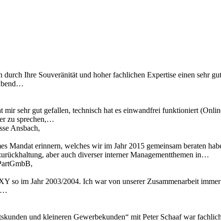
n durch Ihre Souveränität und hoher fachlichen Expertise einen sehr gu
 Abend…
 mir sehr gut gefallen, technisch hat es einwandfrei funktioniert (Onl
ber zu sprechen,…
asse Ansbach,
mes Mandat erinnern, welches wir im Jahr 2015 gemeinsam beraten hab
zurückhaltung, aber auch diverser interner Managementthemen in…
t PartGmbB,
Y so im Jahr 2003/2004. Ich war von unserer Zusammenarbeit immer t
ir…
skunden und kleineren Gewerbekunden“ mit Peter Schaaf war fachlich äu