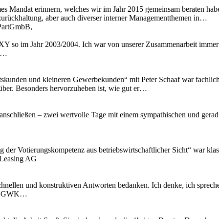
mes Mandat erinnern, welches wir im Jahr 2015 gemeinsam beraten hab
zurückhaltung, aber auch diverser interner Managementthemen in…
t PartGmbB,
Y so im Jahr 2003/2004. Ich war von unserer Zusammenarbeit immer t
ir…
skunden und kleineren Gewerbekunden“ mit Peter Schaaf war fachlich äu
 rüber. Besonders hervorzuheben ist, wie gut er…
anschließen – zwei wertvolle Tage mit einem sympathischen und geradli
ng der Votierungskompetenz aus betriebswirtschaftlicher Sicht“ war kl
 Leasing AG
chnellen und konstruktiven Antworten bedanken. Ich denke, ich spreche
 IT, GWK…