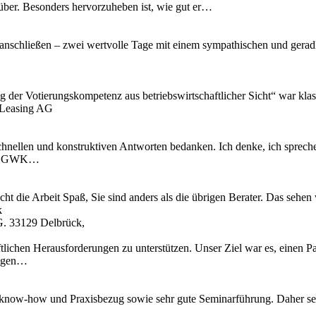
 rüber. Besonders hervorzuheben ist, wie gut er…
anschließen – zwei wertvolle Tage mit einem sympathischen und geradli
ng der Votierungskompetenz aus betriebswirtschaftlicher Sicht“ war kl
 Leasing AG
chnellen und konstruktiven Antworten bedanken. Ich denke, ich spreche
 IT, GWK…
cht die Arbeit Spaß, Sie sind anders als die übrigen Berater. Das se
k
G. 33129 Delbrück,
tlichen Herausforderungen zu unterstützen. Unser Ziel war es, einen Pa
ungen…
know-how und Praxisbezug sowie sehr gute Seminarführung. Daher se