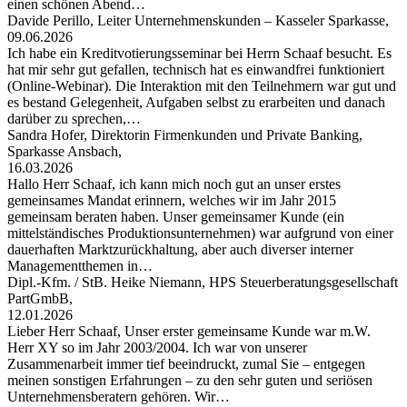
einen schönen Abend…
Davide Perillo, Leiter Unternehmenskunden – Kasseler Sparkasse,
09.06.2026
Ich habe ein Kreditvotierungsseminar bei Herrn Schaaf besucht. Es
hat mir sehr gut gefallen, technisch hat es einwandfrei funktioniert
(Online-Webinar). Die Interaktion mit den Teilnehmern war gut und
es bestand Gelegenheit, Aufgaben selbst zu erarbeiten und danach
darüber zu sprechen,…
Sandra Hofer, Direktorin Firmenkunden und Private Banking,
Sparkasse Ansbach,
16.03.2026
Hallo Herr Schaaf, ich kann mich noch gut an unser erstes
gemeinsames Mandat erinnern, welches wir im Jahr 2015
gemeinsam beraten haben. Unser gemeinsamer Kunde (ein
mittelständisches Produktionsunternehmen) war aufgrund von einer
dauerhaften Marktzurückhaltung, aber auch diverser interner
Managementthemen in…
Dipl.-Kfm. / StB. Heike Niemann, HPS Steuerberatungsgesellschaft
PartGmbB,
12.01.2026
Lieber Herr Schaaf, Unser erster gemeinsame Kunde war m.W.
Herr XY so im Jahr 2003/2004. Ich war von unserer
Zusammenarbeit immer tief beeindruckt, zumal Sie – entgegen
meinen sonstigen Erfahrungen – zu den sehr guten und seriösen
Unternehmensberatern gehören. Wir…