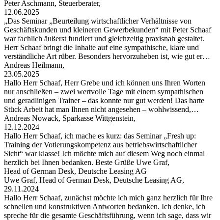
Peter Aschmann, Steuerberater,
12.06.2025
„Das Seminar „Beurteilung wirtschaftlicher Verhältnisse von
Geschäftskunden und kleineren Gewerbekunden“ mit Peter Schaaf
war fachlich äußerst fundiert und gleichzeitig praxisnah gestaltet.
Herr Schaaf bringt die Inhalte auf eine sympathische, klare und
verständliche Art rüber. Besonders hervorzuheben ist, wie gut er…
Andreas Heilmann,
23.05.2025
Hallo Herr Schaaf, Herr Grebe und ich können uns Ihren Worten
nur anschließen – zwei wertvolle Tage mit einem sympathischen
und geradlinigen Trainer – das konnte nur gut werden! Das harte
Stück Arbeit hat man Ihnen nicht angesehen – wohlwissend,…
Andreas Nowack, Sparkasse Wittgenstein,
12.12.2024
Hallo Herr Schaaf, ich mache es kurz: das Seminar „Fresh up:
Training der Votierungskompetenz aus betriebswirtschaftlicher
Sicht“ war klasse! Ich möchte mich auf diesem Weg noch einmal
herzlich bei Ihnen bedanken. Beste Grüße Uwe Graf,
Head of German Desk, Deutsche Leasing AG
Uwe Graf, Head of German Desk, Deutsche Leasing AG,
29.11.2024
Hallo Herr Schaaf, zunächst möchte ich mich ganz herzlich für Ihre
schnellen und konstruktiven Antworten bedanken. Ich denke, ich
spreche für die gesamte Geschäftsführung, wenn ich sage, dass wir