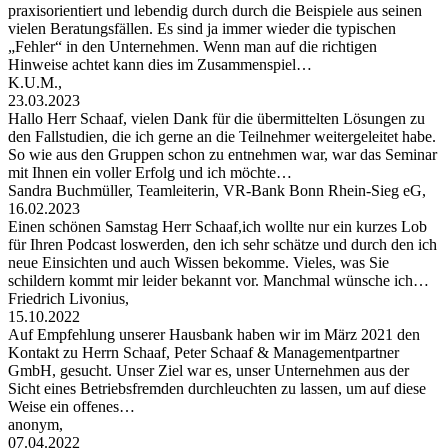
praxisorientiert und lebendig durch durch die Beispiele aus seinen
vielen Beratungsfällen. Es sind ja immer wieder die typischen
„Fehler“ in den Unternehmen. Wenn man auf die richtigen
Hinweise achtet kann dies im Zusammenspiel…
K.U.M.,
23.03.2023
Hallo Herr Schaaf, vielen Dank für die übermittelten Lösungen zu
den Fallstudien, die ich gerne an die Teilnehmer weitergeleitet habe.
So wie aus den Gruppen schon zu entnehmen war, war das Seminar
mit Ihnen ein voller Erfolg und ich möchte…
Sandra Buchmüller, Teamleiterin, VR-Bank Bonn Rhein-Sieg eG,
16.02.2023
Einen schönen Samstag Herr Schaaf,ich wollte nur ein kurzes Lob
für Ihren Podcast loswerden, den ich sehr schätze und durch den ich
neue Einsichten und auch Wissen bekomme. Vieles, was Sie
schildern kommt mir leider bekannt vor. Manchmal wünsche ich…
Friedrich Livonius,
15.10.2022
Auf Empfehlung unserer Hausbank haben wir im März 2021 den
Kontakt zu Herrn Schaaf, Peter Schaaf & Managementpartner
GmbH, gesucht. Unser Ziel war es, unser Unternehmen aus der
Sicht eines Betriebsfremden durchleuchten zu lassen, um auf diese
Weise ein offenes…
anonym,
07.04.2022