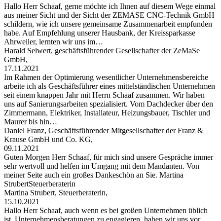
Hallo Herr Schaaf, gerne möchte ich Ihnen auf diesem Wege einmal
aus meiner Sicht und der Sicht der ZEMASE CNC-Technik GmbH
schildern, wie ich unsere gemeinsame Zusammenarbeit empfunden
habe. Auf Empfehlung unserer Hausbank, der Kreissparkasse
Ahrweiler, lernten wir uns im…
Harald Seiwert, geschäftsführender Gesellschafter der ZeMaSe
GmbH,
17.11.2021
Im Rahmen der Optimierung wesentlicher Unternehmensbereiche
arbeite ich als Geschäftsführer eines mittelständischen Unternehmen
seit einem knappen Jahr mit Herrn Schaaf zusammen. Wir haben
uns auf Sanierungsarbeiten spezialisiert. Vom Dachdecker über den
Zimmermann, Elektriker, Installateur, Heizungsbauer, Tischler und
Maurer bis hin…
Daniel Franz, Geschäftsführender Mitgesellschafter der Franz &
Krause GmbH und Co. KG,
09.11.2021
Guten Morgen Herr Schaaf, für mich sind unsere Gespräche immer
sehr wertvoll und helfen im Umgang mit dem Mandanten. Von
meiner Seite auch ein großes Dankeschön an Sie. Martina
StrubertSteuerberaterin
Martina Strubert, Steuerberaterin,
15.10.2021
Hallo Herr Schaaf, auch wenn es bei großen Unternehmen üblich
ist, Unternehmensberatungen zu engagieren, haben wir uns vor