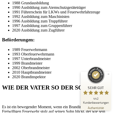
1988 Grundausbildung
1990 Ausbildung zum Atemschutzgeräteträger
1991 Führerschein für LKWs und Feuerwehrfahrzeuge
1992 Ausbildung zum Maschinisten
1996 Ausbildung zum Truppführer
1997 Ausbildung zum Gruppenführer
2020 Ausbildung zum Zugführer
Beförderungen:
Kundenbewertungen und Erfahrungen zu
Peter Schaaf & Managementpartner GmbH
1989 Feuerwehrmann
1993 Oberfeuerwehrmann
SEHR GUT
1997 Unterbrandmeister
%
100
1999 Brandmeister
Empfehlungen auf
2002 Oberbrandmeister
ProvenExpert.com
5,00
/
4,90
2010 Hauptbrandmeister
2020 Brandinspektor
442
WIE DER VATER SO DER SOHN
SEHR GUT
Bewertungen auf ProvenExpert.com
442
Blick aufs ProvenExpert-Profil werfen
Kundenbewertungen
Es ist ein bewegender Moment, wenn ein Brandinspektor der
22.07.2026
Authentizität
Freiwilligen Feuerwehr stolz auf seinen Sohn blickt, der wie sein