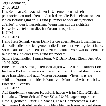
Jörg Beckmann,
24.03.2023
Das Seminar „Schwachstellen in Unternehmen“ ist sehr
praxisorientiert und lebendig durch durch die Beispiele aus seinen
vielen Beratungsfällen. Es sind ja immer wieder die typischen
„Fehler“ in den Unternehmen. Wenn man auf die richtigen
Hinweise achtet kann dies im Zusammenspiel…
K.U.M.,
23.03.2023
Hallo Herr Schaaf, vielen Dank für die übermittelten Lösungen zu
den Fallstudien, die ich gerne an die Teilnehmer weitergeleitet habe.
So wie aus den Gruppen schon zu entnehmen war, war das Seminar
mit Ihnen ein voller Erfolg und ich möchte…
Sandra Buchmüller, Teamleiterin, VR-Bank Bonn Rhein-Sieg eG,
16.02.2023
Einen schönen Samstag Herr Schaaf,ich wollte nur ein kurzes Lob
für Ihren Podcast loswerden, den ich sehr schätze und durch den ich
neue Einsichten und auch Wissen bekomme. Vieles, was Sie
schildern kommt mir leider bekannt vor. Manchmal wünsche ich…
Friedrich Livonius,
15.10.2022
Auf Empfehlung unserer Hausbank haben wir im März 2021 den
Kontakt zu Herrn Schaaf, Peter Schaaf & Managementpartner
GmbH, gesucht. Unser Ziel war es, unser Unternehmen aus der
Sicht eines Betriebsfremden durchleuchten zu lassen, um auf diese