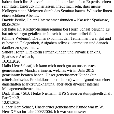
haben durch Ihre Souveränität und hoher fachlichen Expertise einen
sehr guten Eindruck hinterlassen. Freut mich sehr, dass meine
Kollegen einen Mehrwert durch das Seminar hatten. Wünsche Ihnen
einen schönen Abend…
Davide Perillo, Leiter Unternehmenskunden – Kasseler Sparkasse,
09.06.2026
Ich habe ein Kreditvotierungsseminar bei Herrn Schaaf besucht. Es
hat mir sehr gut gefallen, technisch hat es einwandfrei funktioniert
(Online-Webinar). Die Interaktion mit den Teilnehmern war gut und
es bestand Gelegenheit, Aufgaben selbst zu erarbeiten und danach
darüber zu sprechen,…
Sandra Hofer, Direktorin Firmenkunden und Private Banking,
Sparkasse Ansbach,
16.03.2026
Hallo Herr Schaaf, ich kann mich noch gut an unser erstes
gemeinsames Mandat erinnern, welches wir im Jahr 2015
gemeinsam beraten haben. Unser gemeinsamer Kunde (ein
mittelständisches Produktionsunternehmen) war aufgrund von einer
dauerhaften Marktzurückhaltung, aber auch diverser interner
Managementthemen in…
Dipl.-Kfm. / StB. Heike Niemann, HPS Steuerberatungsgesellschaft
PartGmbB,
12.01.2026
Lieber Herr Schaaf, Unser erster gemeinsame Kunde war m.W.
Herr XY so im Jahr 2003/2004. Ich war von unserer