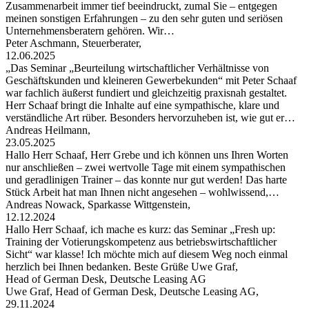
Zusammenarbeit immer tief beeindruckt, zumal Sie – entgegen
meinen sonstigen Erfahrungen – zu den sehr guten und seriösen
Unternehmensberatern gehören. Wir…
Peter Aschmann, Steuerberater,
12.06.2025
„Das Seminar „Beurteilung wirtschaftlicher Verhältnisse von
Geschäftskunden und kleineren Gewerbekunden“ mit Peter Schaaf
war fachlich äußerst fundiert und gleichzeitig praxisnah gestaltet.
Herr Schaaf bringt die Inhalte auf eine sympathische, klare und
verständliche Art rüber. Besonders hervorzuheben ist, wie gut er…
Andreas Heilmann,
23.05.2025
Hallo Herr Schaaf, Herr Grebe und ich können uns Ihren Worten
nur anschließen – zwei wertvolle Tage mit einem sympathischen
und geradlinigen Trainer – das konnte nur gut werden! Das harte
Stück Arbeit hat man Ihnen nicht angesehen – wohlwissend,…
Andreas Nowack, Sparkasse Wittgenstein,
12.12.2024
Hallo Herr Schaaf, ich mache es kurz: das Seminar „Fresh up:
Training der Votierungskompetenz aus betriebswirtschaftlicher
Sicht“ war klasse! Ich möchte mich auf diesem Weg noch einmal
herzlich bei Ihnen bedanken. Beste Grüße Uwe Graf,
Head of German Desk, Deutsche Leasing AG
Uwe Graf, Head of German Desk, Deutsche Leasing AG,
29.11.2024