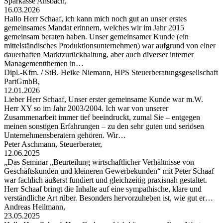
Sparkasse Ansbach,
16.03.2026
Hallo Herr Schaaf, ich kann mich noch gut an unser erstes
gemeinsames Mandat erinnern, welches wir im Jahr 2015
gemeinsam beraten haben. Unser gemeinsamer Kunde (ein
mittelständisches Produktionsunternehmen) war aufgrund von einer
dauerhaften Marktzurückhaltung, aber auch diverser interner
Managementthemen in…
Dipl.-Kfm. / StB. Heike Niemann, HPS Steuerberatungsgesellschaft
PartGmbB,
12.01.2026
Lieber Herr Schaaf, Unser erster gemeinsame Kunde war m.W.
Herr XY so im Jahr 2003/2004. Ich war von unserer
Zusammenarbeit immer tief beeindruckt, zumal Sie – entgegen
meinen sonstigen Erfahrungen – zu den sehr guten und seriösen
Unternehmensberatern gehören. Wir…
Peter Aschmann, Steuerberater,
12.06.2025
„Das Seminar „Beurteilung wirtschaftlicher Verhältnisse von
Geschäftskunden und kleineren Gewerbekunden“ mit Peter Schaaf
war fachlich äußerst fundiert und gleichzeitig praxisnah gestaltet.
Herr Schaaf bringt die Inhalte auf eine sympathische, klare und
verständliche Art rüber. Besonders hervorzuheben ist, wie gut er…
Andreas Heilmann,
23.05.2025