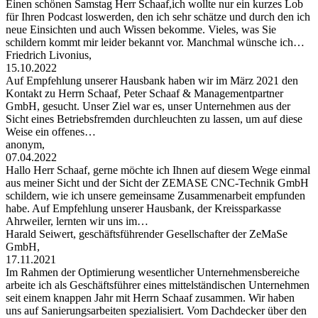
Einen schönen Samstag Herr Schaaf,ich wollte nur ein kurzes Lob
für Ihren Podcast loswerden, den ich sehr schätze und durch den ich
neue Einsichten und auch Wissen bekomme. Vieles, was Sie
schildern kommt mir leider bekannt vor. Manchmal wünsche ich…
Friedrich Livonius,
15.10.2022
Auf Empfehlung unserer Hausbank haben wir im März 2021 den
Kontakt zu Herrn Schaaf, Peter Schaaf & Managementpartner
GmbH, gesucht. Unser Ziel war es, unser Unternehmen aus der
Sicht eines Betriebsfremden durchleuchten zu lassen, um auf diese
Weise ein offenes…
anonym,
07.04.2022
Hallo Herr Schaaf, gerne möchte ich Ihnen auf diesem Wege einmal
aus meiner Sicht und der Sicht der ZEMASE CNC-Technik GmbH
schildern, wie ich unsere gemeinsame Zusammenarbeit empfunden
habe. Auf Empfehlung unserer Hausbank, der Kreissparkasse
Ahrweiler, lernten wir uns im…
Harald Seiwert, geschäftsführender Gesellschafter der ZeMaSe
GmbH,
17.11.2021
Im Rahmen der Optimierung wesentlicher Unternehmensbereiche
arbeite ich als Geschäftsführer eines mittelständischen Unternehmen
seit einem knappen Jahr mit Herrn Schaaf zusammen. Wir haben
uns auf Sanierungsarbeiten spezialisiert. Vom Dachdecker über den