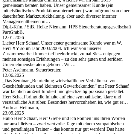
gemeinsam beraten haben. Unser gemeinsamer Kunde (ein
mittelständisches Produktionsunternehmen) war aufgrund von einer
dauerhaften Marktzurückhaltung, aber auch diverser interner
Managementthemen in…
Dipl.-Kfm. / StB. Heike Niemann, HPS Steuerberatungsgesellschaft
PartGmbB,
12.01.2026
Lieber Herr Schaaf, Unser erster gemeinsame Kunde war m.W.
Herr XY so im Jahr 2003/2004. Ich war von unserer
Zusammenarbeit immer tief beeindruckt, zumal Sie – entgegen
meinen sonstigen Erfahrungen – zu den sehr guten und seriösen
Unternehmensberatern gehören. Wir…
Peter Aschmann, Steuerberater,
12.06.2025
„Das Seminar „Beurteilung wirtschaftlicher Verhältnisse von
Geschäftskunden und kleineren Gewerbekunden“ mit Peter Schaaf
war fachlich äußerst fundiert und gleichzeitig praxisnah gestaltet.
Herr Schaaf bringt die Inhalte auf eine sympathische, klare und
verständliche Art rüber. Besonders hervorzuheben ist, wie gut er…
Andreas Heilmann,
23.05.2025
Hallo Herr Schaaf, Herr Grebe und ich können uns Ihren Worten
nur anschließen – zwei wertvolle Tage mit einem sympathischen
und geradlinigen Trainer – das konnte nur gut werden! Das harte