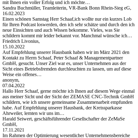
mit Ihnen ein voller Erfolg und ich möchte…
Sandra Buchmüller, Teamleiterin, VR-Bank Bonn Rhein-Sieg eG,
16.02.2023
Einen schönen Samstag Herr Schaaf,ich wollte nur ein kurzes Lob
für Ihren Podcast loswerden, den ich sehr schätze und durch den ich
neue Einsichten und auch Wissen bekomme. Vieles, was Sie
schildern kommt mir leider bekannt vor. Manchmal wünsche ich…
Friedrich Livonius,
15.10.2022
Auf Empfehlung unserer Hausbank haben wir im März 2021 den
Kontakt zu Herrn Schaaf, Peter Schaaf & Managementpartner
GmbH, gesucht. Unser Ziel war es, unser Unternehmen aus der
Sicht eines Betriebsfremden durchleuchten zu lassen, um auf diese
Weise ein offenes…
anonym,
07.04.2022
Hallo Herr Schaaf, gerne möchte ich Ihnen auf diesem Wege einmal
aus meiner Sicht und der Sicht der ZEMASE CNC-Technik GmbH
schildern, wie ich unsere gemeinsame Zusammenarbeit empfunden
habe. Auf Empfehlung unserer Hausbank, der Kreissparkasse
Ahrweiler, lernten wir uns im…
Harald Seiwert, geschäftsführender Gesellschafter der ZeMaSe
GmbH,
17.11.2021
Im Rahmen der Optimierung wesentlicher Unternehmensbereiche