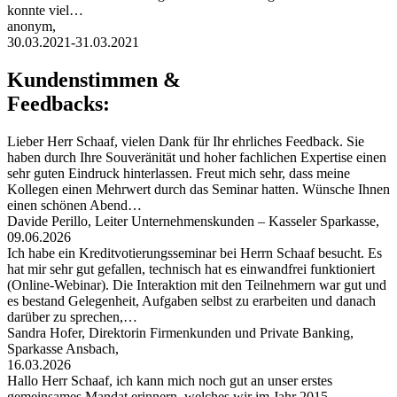
konnte viel…
anonym,
30.03.2021-31.03.2021
Kundenstimmen &
Feedbacks:
Lieber Herr Schaaf, vielen Dank für Ihr ehrliches Feedback. Sie
haben durch Ihre Souveränität und hoher fachlichen Expertise einen
sehr guten Eindruck hinterlassen. Freut mich sehr, dass meine
Kollegen einen Mehrwert durch das Seminar hatten. Wünsche Ihnen
einen schönen Abend…
Davide Perillo, Leiter Unternehmenskunden – Kasseler Sparkasse,
09.06.2026
Ich habe ein Kreditvotierungsseminar bei Herrn Schaaf besucht. Es
hat mir sehr gut gefallen, technisch hat es einwandfrei funktioniert
(Online-Webinar). Die Interaktion mit den Teilnehmern war gut und
es bestand Gelegenheit, Aufgaben selbst zu erarbeiten und danach
darüber zu sprechen,…
Sandra Hofer, Direktorin Firmenkunden und Private Banking,
Sparkasse Ansbach,
16.03.2026
Hallo Herr Schaaf, ich kann mich noch gut an unser erstes
gemeinsames Mandat erinnern, welches wir im Jahr 2015