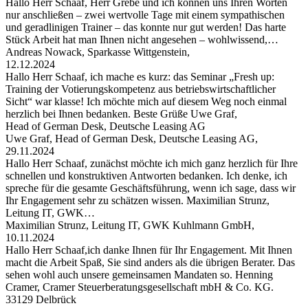
Hallo Herr Schaaf, Herr Grebe und ich können uns Ihren Worten
nur anschließen – zwei wertvolle Tage mit einem sympathischen
und geradlinigen Trainer – das konnte nur gut werden! Das harte
Stück Arbeit hat man Ihnen nicht angesehen – wohlwissend,…
Andreas Nowack, Sparkasse Wittgenstein,
12.12.2024
Hallo Herr Schaaf, ich mache es kurz: das Seminar „Fresh up:
Training der Votierungskompetenz aus betriebswirtschaftlicher
Sicht“ war klasse! Ich möchte mich auf diesem Weg noch einmal
herzlich bei Ihnen bedanken. Beste Grüße Uwe Graf,
Head of German Desk, Deutsche Leasing AG
Uwe Graf, Head of German Desk, Deutsche Leasing AG,
29.11.2024
Hallo Herr Schaaf, zunächst möchte ich mich ganz herzlich für Ihre
schnellen und konstruktiven Antworten bedanken. Ich denke, ich
spreche für die gesamte Geschäftsführung, wenn ich sage, dass wir
Ihr Engagement sehr zu schätzen wissen. Maximilian Strunz,
Leitung IT, GWK…
Maximilian Strunz, Leitung IT, GWK Kuhlmann GmbH,
10.11.2024
Hallo Herr Schaaf,ich danke Ihnen für Ihr Engagement. Mit Ihnen
macht die Arbeit Spaß, Sie sind anders als die übrigen Berater. Das
sehen wohl auch unsere gemeinsamen Mandaten so. Henning
Cramer, Cramer Steuerberatungsgesellschaft mbH & Co. KG.
33129 Delbrück