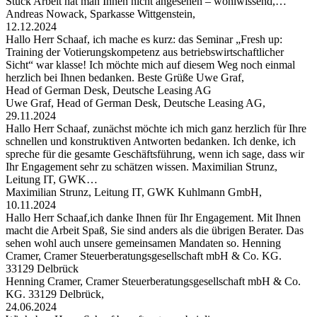
Stück Arbeit hat man Ihnen nicht angesehen – wohlwissend,…
Andreas Nowack, Sparkasse Wittgenstein,
12.12.2024
Hallo Herr Schaaf, ich mache es kurz: das Seminar „Fresh up:
Training der Votierungskompetenz aus betriebswirtschaftlicher
Sicht“ war klasse! Ich möchte mich auf diesem Weg noch einmal
herzlich bei Ihnen bedanken. Beste Grüße Uwe Graf,
Head of German Desk, Deutsche Leasing AG
Uwe Graf, Head of German Desk, Deutsche Leasing AG,
29.11.2024
Hallo Herr Schaaf, zunächst möchte ich mich ganz herzlich für Ihre
schnellen und konstruktiven Antworten bedanken. Ich denke, ich
spreche für die gesamte Geschäftsführung, wenn ich sage, dass wir
Ihr Engagement sehr zu schätzen wissen. Maximilian Strunz,
Leitung IT, GWK…
Maximilian Strunz, Leitung IT, GWK Kuhlmann GmbH,
10.11.2024
Hallo Herr Schaaf,ich danke Ihnen für Ihr Engagement. Mit Ihnen
macht die Arbeit Spaß, Sie sind anders als die übrigen Berater. Das
sehen wohl auch unsere gemeinsamen Mandaten so. Henning
Cramer, Cramer Steuerberatungsgesellschaft mbH & Co. KG.
33129 Delbrück
Henning Cramer, Cramer Steuerberatungsgesellschaft mbH & Co.
KG. 33129 Delbrück,
24.06.2024