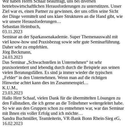
Wir haben Herrn Schaaf beauftragt, uns bei diversen
betriebswirtschaftlichen Herausforderungen zu unterstützen. Unser
Ziel war es, einen Partner zu gewinnen, der uns offen seine Sicht
der Dinge vermittelt und uns klare Strukturen an die Hand gibt, wie
wir unsere Herausforderungen…
Sebastian Heimbuch,
03.11.2023
Seminar an der Sparkassenakademie. Super Themenauswahl mit
viel know-how und Praxisbezug sowie sehr gute Seminarführung.
Daher sehr zu empfehlen.
Jörg Beckmann,
24.03.2023
Das Seminar „Schwachstellen in Unternehmen“ ist sehr
praxisorientiert und lebendig durch durch die Beispiele aus seinen
vielen Beratungsfällen. Es sind ja immer wieder die typischen
„Fehler“ in den Unternehmen. Wenn man auf die richtigen
Hinweise achtet kann dies im Zusammenspiel…
K.U.M.,
23.03.2023
Hallo Herr Schaaf, vielen Dank für die übermittelten Lösungen zu
den Fallstudien, die ich gerne an die Teilnehmer weitergeleitet habe.
So wie aus den Gruppen schon zu entnehmen war, war das Seminar
mit Ihnen ein voller Erfolg und ich möchte…
Sandra Buchmüller, Teamleiterin, VR-Bank Bonn Rhein-Sieg eG,
16.02.2023