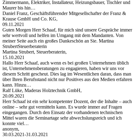
Zimmermann, Elektriker, Installateur, Heizungsbauer, Tischler und
Maurer bis hin…
Daniel Franz, Geschäftsführender Mitgesellschafter der Franz &
Krause GmbH und Co. KG,
09.11.2021
Guten Morgen Herr Schaaf, für mich sind unsere Gespräche immer
sehr wertvoll und helfen im Umgang mit dem Mandanten. Von
meiner Seite auch ein großes Dankeschön an Sie. Martina
StrubertSteuerberaterin
Martina Strubert, Steuerberaterin,
15.10.2021
Hallo Herr Schaaf, auch wenn es bei großen Unternehmen üblich
ist, Unternehmensberatungen zu engagieren, haben wir uns vor
diesem Schritt gescheut. Dies lag im Wesentlichen daran, dass man
über Ihren Berufsstand nicht nur Positives aus den Medien erfahren
kann. Hinzu…
Ralf Lüke, Maderas Holztechnik GmbH,
20.09.2021
Herr Schaaf ist ein sehr kompetenter Dozent, der die Inhalte – auch
online – sehr gut vermitteln kann. Es wurde immer auf Fragen
eingegangen. Durch den Einsatz der vorhandenen technischen
Mittel waren die Seminartage sehr abwechslungsreich und ich
konnte viel…
anonym,
30.03.2021-31.03.2021