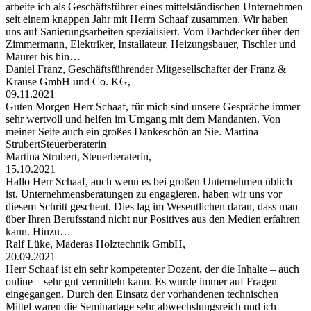
arbeite ich als Geschäftsführer eines mittelständischen Unternehmen
seit einem knappen Jahr mit Herrn Schaaf zusammen. Wir haben
uns auf Sanierungsarbeiten spezialisiert. Vom Dachdecker über den
Zimmermann, Elektriker, Installateur, Heizungsbauer, Tischler und
Maurer bis hin…
Daniel Franz, Geschäftsführender Mitgesellschafter der Franz &
Krause GmbH und Co. KG,
09.11.2021
Guten Morgen Herr Schaaf, für mich sind unsere Gespräche immer
sehr wertvoll und helfen im Umgang mit dem Mandanten. Von
meiner Seite auch ein großes Dankeschön an Sie. Martina
StrubertSteuerberaterin
Martina Strubert, Steuerberaterin,
15.10.2021
Hallo Herr Schaaf, auch wenn es bei großen Unternehmen üblich
ist, Unternehmensberatungen zu engagieren, haben wir uns vor
diesem Schritt gescheut. Dies lag im Wesentlichen daran, dass man
über Ihren Berufsstand nicht nur Positives aus den Medien erfahren
kann. Hinzu…
Ralf Lüke, Maderas Holztechnik GmbH,
20.09.2021
Herr Schaaf ist ein sehr kompetenter Dozent, der die Inhalte – auch
online – sehr gut vermitteln kann. Es wurde immer auf Fragen
eingegangen. Durch den Einsatz der vorhandenen technischen
Mittel waren die Seminartage sehr abwechslungsreich und ich