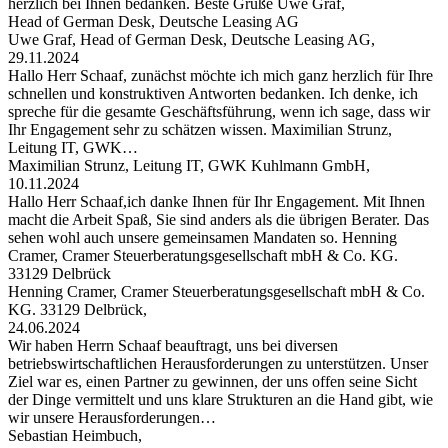
herzlich bei Ihnen bedanken. Beste Grüße Uwe Graf,
Head of German Desk, Deutsche Leasing AG
Uwe Graf, Head of German Desk, Deutsche Leasing AG,
29.11.2024
Hallo Herr Schaaf, zunächst möchte ich mich ganz herzlich für Ihre
schnellen und konstruktiven Antworten bedanken. Ich denke, ich
spreche für die gesamte Geschäftsführung, wenn ich sage, dass wir
Ihr Engagement sehr zu schätzen wissen. Maximilian Strunz,
Leitung IT, GWK…
Maximilian Strunz, Leitung IT, GWK Kuhlmann GmbH,
10.11.2024
Hallo Herr Schaaf,ich danke Ihnen für Ihr Engagement. Mit Ihnen
macht die Arbeit Spaß, Sie sind anders als die übrigen Berater. Das
sehen wohl auch unsere gemeinsamen Mandaten so. Henning
Cramer, Cramer Steuerberatungsgesellschaft mbH & Co. KG.
33129 Delbrück
Henning Cramer, Cramer Steuerberatungsgesellschaft mbH & Co.
KG. 33129 Delbrück,
24.06.2024
Wir haben Herrn Schaaf beauftragt, uns bei diversen
betriebswirtschaftlichen Herausforderungen zu unterstützen. Unser
Ziel war es, einen Partner zu gewinnen, der uns offen seine Sicht
der Dinge vermittelt und uns klare Strukturen an die Hand gibt, wie
wir unsere Herausforderungen…
Sebastian Heimbuch,