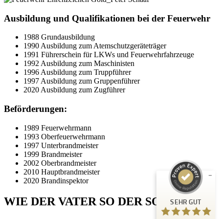
Ausbildung und Qualifikationen bei der Feuerwehr
1988 Grundausbildung
1990 Ausbildung zum Atemschutzgeräteträger
1991 Führerschein für LKWs und Feuerwehrfahrzeuge
1992 Ausbildung zum Maschinisten
1996 Ausbildung zum Truppführer
1997 Ausbildung zum Gruppenführer
2020 Ausbildung zum Zugführer
Beförderungen:
Kundenbewertungen und Erfahrungen zu
Peter Schaaf & Managementpartner GmbH
1989 Feuerwehrmann
1993 Oberfeuerwehrmann
SEHR GUT
1997 Unterbrandmeister
%
100
1999 Brandmeister
Empfehlungen auf
2002 Oberbrandmeister
ProvenExpert.com
5,00
/
4,90
2010 Hauptbrandmeister
2020 Brandinspektor
442
WIE DER VATER SO DER SOHN
SEHR GUT
Bewertungen auf ProvenExpert.com