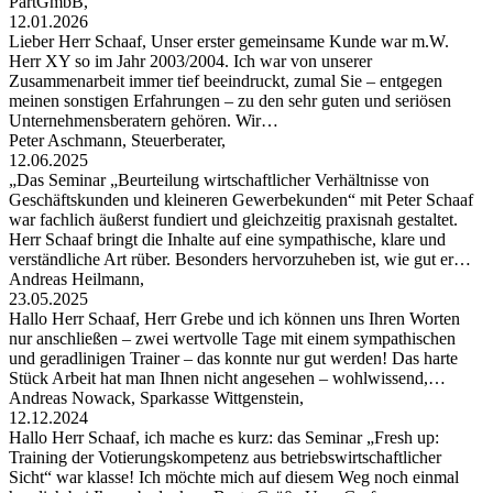
PartGmbB,
12.01.2026
Lieber Herr Schaaf, Unser erster gemeinsame Kunde war m.W.
Herr XY so im Jahr 2003/2004. Ich war von unserer
Zusammenarbeit immer tief beeindruckt, zumal Sie – entgegen
meinen sonstigen Erfahrungen – zu den sehr guten und seriösen
Unternehmensberatern gehören. Wir…
Peter Aschmann, Steuerberater,
12.06.2025
„Das Seminar „Beurteilung wirtschaftlicher Verhältnisse von
Geschäftskunden und kleineren Gewerbekunden“ mit Peter Schaaf
war fachlich äußerst fundiert und gleichzeitig praxisnah gestaltet.
Herr Schaaf bringt die Inhalte auf eine sympathische, klare und
verständliche Art rüber. Besonders hervorzuheben ist, wie gut er…
Andreas Heilmann,
23.05.2025
Hallo Herr Schaaf, Herr Grebe und ich können uns Ihren Worten
nur anschließen – zwei wertvolle Tage mit einem sympathischen
und geradlinigen Trainer – das konnte nur gut werden! Das harte
Stück Arbeit hat man Ihnen nicht angesehen – wohlwissend,…
Andreas Nowack, Sparkasse Wittgenstein,
12.12.2024
Hallo Herr Schaaf, ich mache es kurz: das Seminar „Fresh up:
Training der Votierungskompetenz aus betriebswirtschaftlicher
Sicht“ war klasse! Ich möchte mich auf diesem Weg noch einmal