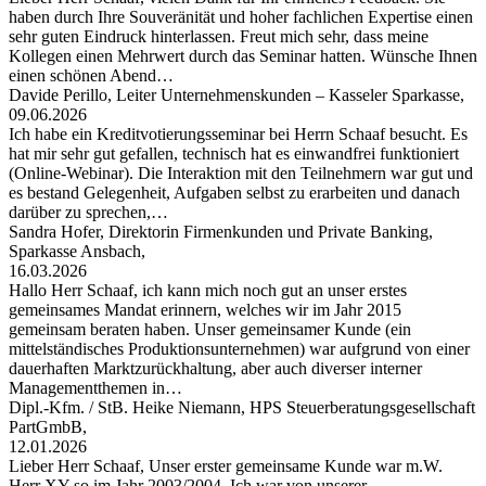
haben durch Ihre Souveränität und hoher fachlichen Expertise einen
sehr guten Eindruck hinterlassen. Freut mich sehr, dass meine
Kollegen einen Mehrwert durch das Seminar hatten. Wünsche Ihnen
einen schönen Abend…
Davide Perillo, Leiter Unternehmenskunden – Kasseler Sparkasse,
09.06.2026
Ich habe ein Kreditvotierungsseminar bei Herrn Schaaf besucht. Es
hat mir sehr gut gefallen, technisch hat es einwandfrei funktioniert
(Online-Webinar). Die Interaktion mit den Teilnehmern war gut und
es bestand Gelegenheit, Aufgaben selbst zu erarbeiten und danach
darüber zu sprechen,…
Sandra Hofer, Direktorin Firmenkunden und Private Banking,
Sparkasse Ansbach,
16.03.2026
Hallo Herr Schaaf, ich kann mich noch gut an unser erstes
gemeinsames Mandat erinnern, welches wir im Jahr 2015
gemeinsam beraten haben. Unser gemeinsamer Kunde (ein
mittelständisches Produktionsunternehmen) war aufgrund von einer
dauerhaften Marktzurückhaltung, aber auch diverser interner
Managementthemen in…
Dipl.-Kfm. / StB. Heike Niemann, HPS Steuerberatungsgesellschaft
PartGmbB,
12.01.2026
Lieber Herr Schaaf, Unser erster gemeinsame Kunde war m.W.
Herr XY so im Jahr 2003/2004. Ich war von unserer