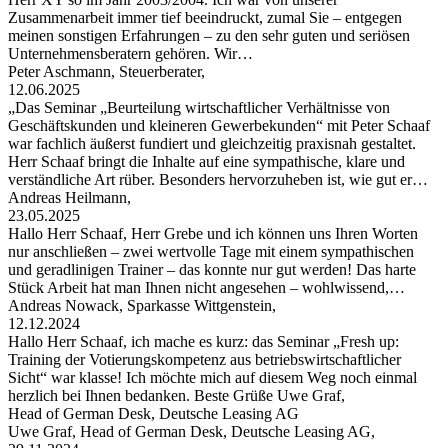
Zusammenarbeit immer tief beeindruckt, zumal Sie – entgegen
meinen sonstigen Erfahrungen – zu den sehr guten und seriösen
Unternehmensberatern gehören. Wir…
Peter Aschmann, Steuerberater,
12.06.2025
„Das Seminar „Beurteilung wirtschaftlicher Verhältnisse von
Geschäftskunden und kleineren Gewerbekunden“ mit Peter Schaaf
war fachlich äußerst fundiert und gleichzeitig praxisnah gestaltet.
Herr Schaaf bringt die Inhalte auf eine sympathische, klare und
verständliche Art rüber. Besonders hervorzuheben ist, wie gut er…
Andreas Heilmann,
23.05.2025
Hallo Herr Schaaf, Herr Grebe und ich können uns Ihren Worten
nur anschließen – zwei wertvolle Tage mit einem sympathischen
und geradlinigen Trainer – das konnte nur gut werden! Das harte
Stück Arbeit hat man Ihnen nicht angesehen – wohlwissend,…
Andreas Nowack, Sparkasse Wittgenstein,
12.12.2024
Hallo Herr Schaaf, ich mache es kurz: das Seminar „Fresh up:
Training der Votierungskompetenz aus betriebswirtschaftlicher
Sicht“ war klasse! Ich möchte mich auf diesem Weg noch einmal
herzlich bei Ihnen bedanken. Beste Grüße Uwe Graf,
Head of German Desk, Deutsche Leasing AG
Uwe Graf, Head of German Desk, Deutsche Leasing AG,