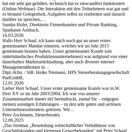
hat mir sehr gut gefallen, technisch hat es einwandfrei funktioniert
(Online-Webinar). Die Interaktion mit den Teilnehmern war gut und
es bestand Gelegenheit, Aufgaben selbst zu erarbeiten und danach
darüber zu sprechen,…
Sandra Hofer, Direktorin Firmenkunden und Private Banking,
Sparkasse Ansbach,
16.03.2026
Hallo Herr Schaaf, ich kann mich noch gut an unser erstes
gemeinsames Mandat erinnern, welches wir im Jahr 2015
gemeinsam beraten haben. Unser gemeinsamer Kunde (ein
mittelständisches Produktionsunternehmen) war aufgrund von einer
dauerhaften Marktzurückhaltung, aber auch diverser interner
Managementthemen in…
Dipl.-Kfm. / StB. Heike Niemann, HPS Steuerberatungsgesellschaft
PartGmbB,
12.01.2026
Lieber Herr Schaaf, Unser erster gemeinsame Kunde war m.W.
Herr XY so im Jahr 2003/2004. Ich war von unserer
Zusammenarbeit immer tief beeindruckt, zumal Sie – entgegen
meinen sonstigen Erfahrungen – zu den sehr guten und seriösen
Unternehmensberatern gehören. Wir…
Peter Aschmann, Steuerberater,
12.06.2025
„Das Seminar „Beurteilung wirtschaftlicher Verhältnisse von
Geschäftskunden und kleineren Gewerbekunden“ mit Peter Schaaf