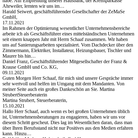
habe. Auf Empfehlung unserer Hausbank, der Kreissparkasse
Ahrweiler, lernten wir uns im…
Harald Seiwert, geschäftsführender Gesellschafter der ZeMaSe
GmbH,
17.11.2021
Im Rahmen der Optimierung wesentlicher Unternehmensbereiche
arbeite ich als Geschäftsführer eines mittelständischen Unternehmen
seit einem knappen Jahr mit Herrn Schaaf zusammen. Wir haben
uns auf Sanierungsarbeiten spezialisiert. Vom Dachdecker über den
Zimmermann, Elektriker, Installateur, Heizungsbauer, Tischler und
Maurer bis hin…
Daniel Franz, Geschäftsführender Mitgesellschafter der Franz &
Krause GmbH und Co. KG,
09.11.2021
Guten Morgen Herr Schaaf, für mich sind unsere Gespräche immer
sehr wertvoll und helfen im Umgang mit dem Mandanten. Von
meiner Seite auch ein großes Dankeschön an Sie. Martina
StrubertSteuerberaterin
Martina Strubert, Steuerberaterin,
15.10.2021
Hallo Herr Schaaf, auch wenn es bei großen Unternehmen üblich
ist, Unternehmensberatungen zu engagieren, haben wir uns vor
diesem Schritt gescheut. Dies lag im Wesentlichen daran, dass man
über Ihren Berufsstand nicht nur Positives aus den Medien erfahren
kann. Hinzu…