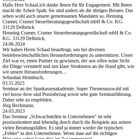
Hallo Herr Schaaf,ich danke Ihnen für Ihr Engagement. Mit Ihnen
macht die Arbeit Spaß, Sie sind anders als die übrigen Berater. Das
sehen wohl auch unsere gemeinsamen Mandaten so. Henning
Cramer, Cramer Steuerberatungsgesellschaft mbH & Co. KG.
33129 Delbrück
Henning Cramer, Cramer Steuerberatungsgesellschaft mbH & Co.
KG. 33129 Delbrück,
24.06.2024
Wir haben Herrn Schaaf beauftragt, uns bei diversen
betriebswirtschaftlichen Herausforderungen zu unterstützen. Unser
Ziel war es, einen Partner zu gewinnen, der uns offen seine Sicht
der Dinge vermittelt und uns klare Strukturen an die Hand gibt, wie
wir unsere Herausforderungen…
Sebastian Heimbuch,
03.11.2023
Seminar an der Sparkassenakademie. Super Themenauswahl mit
viel know-how und Praxisbezug sowie sehr gute Seminarführung.
Daher sehr zu empfehlen.
Jörg Beckmann,
24.03.2023
Das Seminar „Schwachstellen in Unternehmen“ ist sehr
praxisorientiert und lebendig durch durch die Beispiele aus seinen
vielen Beratungsfällen. Es sind ja immer wieder die typischen
„Fehler“ in den Unternehmen. Wenn man auf die richtigen
Hinweise achtet kann dies im Zusammenspiel…