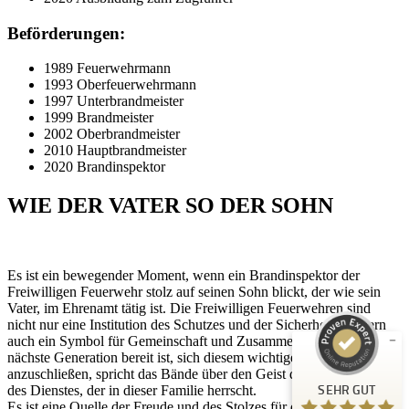
Beförderungen:
1989 Feuerwehrmann
1993 Oberfeuerwehrmann
1997 Unterbrandmeister
1999 Brandmeister
2002 Oberbrandmeister
2010 Hauptbrandmeister
2020 Brandinspektor
WIE DER VATER SO DER SOHN
Kundenbewertungen und Erfahrungen zu
Peter Schaaf & Managementpartner GmbH
Es ist ein bewegender Moment, wenn ein Brandinspektor der
SEHR GUT
%
100
Freiwilligen Feuerwehr stolz auf seinen Sohn blickt, der wie sein
Vater, im Ehrenamt tätig ist. Die Freiwilligen Feuerwehren sind
Empfehlungen auf
ProvenExpert.com
nicht nur eine Institution des Schutzes und der Sicherheit, sondern
5,00
/
4,90
auch ein Symbol für Gemeinschaft und Zusammenhalt. Wenn die
nächste Generation bereit ist, sich diesem wichtigen Ehrenamt
442
anzuschließen, spricht das Bände über den Geist der Hingabe und
SEHR GUT
des Dienstes, der in dieser Familie herrscht.
Bewertungen auf ProvenExpert.com
Es ist eine Quelle der Freude und des Stolzes für den