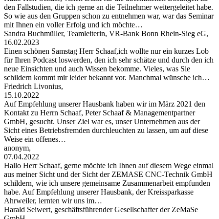
den Fallstudien, die ich gerne an die Teilnehmer weitergeleitet habe.
So wie aus den Gruppen schon zu entnehmen war, war das Seminar
mit Ihnen ein voller Erfolg und ich möchte…
Sandra Buchmüller, Teamleiterin, VR-Bank Bonn Rhein-Sieg eG,
16.02.2023
Einen schönen Samstag Herr Schaaf,ich wollte nur ein kurzes Lob
für Ihren Podcast loswerden, den ich sehr schätze und durch den ich
neue Einsichten und auch Wissen bekomme. Vieles, was Sie
schildern kommt mir leider bekannt vor. Manchmal wünsche ich…
Friedrich Livonius,
15.10.2022
Auf Empfehlung unserer Hausbank haben wir im März 2021 den
Kontakt zu Herrn Schaaf, Peter Schaaf & Managementpartner
GmbH, gesucht. Unser Ziel war es, unser Unternehmen aus der
Sicht eines Betriebsfremden durchleuchten zu lassen, um auf diese
Weise ein offenes…
anonym,
07.04.2022
Hallo Herr Schaaf, gerne möchte ich Ihnen auf diesem Wege einmal
aus meiner Sicht und der Sicht der ZEMASE CNC-Technik GmbH
schildern, wie ich unsere gemeinsame Zusammenarbeit empfunden
habe. Auf Empfehlung unserer Hausbank, der Kreissparkasse
Ahrweiler, lernten wir uns im…
Harald Seiwert, geschäftsführender Gesellschafter der ZeMaSe
GmbH,