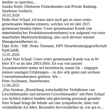
darüber zu sprechen,…
Sandra Hofer, Direktorin Firmenkunden und Private Banking,
Sparkasse Ansbach,
16.03.2026
Hallo Herr Schaaf, ich kann mich noch gut an unser erstes
gemeinsames Mandat erinnern, welches wir im Jahr 2015
gemeinsam beraten haben. Unser gemeinsamer Kunde (ein
mittelständisches Produktionsunternehmen) war aufgrund von einer
dauerhaften Marktzurückhaltung, aber auch diverser interner
Managementthemen in…
Dipl.-Kfm. / StB. Heike Niemann, HPS Steuerberatungsgesellschaft
PartGmbB,
12.01.2026
Lieber Herr Schaaf, Unser erster gemeinsame Kunde war m.W.
Herr XY so im Jahr 2003/2004. Ich war von unserer
Zusammenarbeit immer tief beeindruckt, zumal Sie – entgegen
meinen sonstigen Erfahrungen – zu den sehr guten und seriösen
Unternehmensberatern gehören. Wir…
Peter Aschmann, Steuerberater,
12.06.2025
„Das Seminar „Beurteilung wirtschaftlicher Verhältnisse von
Geschäftskunden und kleineren Gewerbekunden“ mit Peter Schaaf
war fachlich äußerst fundiert und gleichzeitig praxisnah gestaltet.
Herr Schaaf bringt die Inhalte auf eine sympathische, klare und
verständliche Art rüber. Besonders hervorzuheben ist, wie gut er…