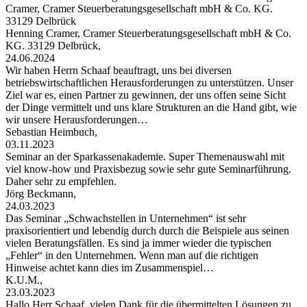
Cramer, Cramer Steuerberatungsgesellschaft mbH & Co. KG.
33129 Delbrück
Henning Cramer, Cramer Steuerberatungsgesellschaft mbH & Co.
KG. 33129 Delbrück,
24.06.2024
Wir haben Herrn Schaaf beauftragt, uns bei diversen
betriebswirtschaftlichen Herausforderungen zu unterstützen. Unser
Ziel war es, einen Partner zu gewinnen, der uns offen seine Sicht
der Dinge vermittelt und uns klare Strukturen an die Hand gibt, wie
wir unsere Herausforderungen…
Sebastian Heimbuch,
03.11.2023
Seminar an der Sparkassenakademie. Super Themenauswahl mit
viel know-how und Praxisbezug sowie sehr gute Seminarführung.
Daher sehr zu empfehlen.
Jörg Beckmann,
24.03.2023
Das Seminar „Schwachstellen in Unternehmen“ ist sehr
praxisorientiert und lebendig durch durch die Beispiele aus seinen
vielen Beratungsfällen. Es sind ja immer wieder die typischen
„Fehler“ in den Unternehmen. Wenn man auf die richtigen
Hinweise achtet kann dies im Zusammenspiel…
K.U.M.,
23.03.2023
Hallo Herr Schaaf, vielen Dank für die übermittelten Lösungen zu