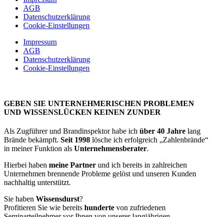
AGB
Datenschutzerklärung
Cookie-Einstellungen
Impressum
AGB
Datenschutzerklärung
Cookie-Einstellungen
GEBEN SIE UNTERNEHMERISCHEN PROBLEMEN
UND WISSENSLÜCKEN KEINEN ZUNDER
Als Zugführer und Brandinspektor habe ich
über 40 Jahre
lang
Brände bekämpft.
Seit 1998
lösche ich erfolgreich „Zahlenbrände“
in meiner Funktion als
Unternehmensberater
.
Hierbei haben
meine Partner
und ich bereits in zahlreichen
Unternehmen brennende Probleme gelöst und unseren Kunden
nachhaltig unterstützt.
Sie haben
Wissensdurst
?
Profitieren Sie wie bereits
hunderte
von zufriedenen
Seminarteilnehmer vor Ihnen von unserer langjährigen