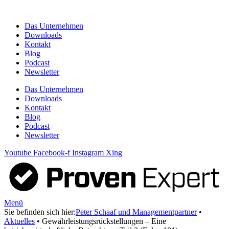
Zum
Inhalt
Das Unternehmen
springen
Downloads
Kontakt
Blog
Podcast
Newsletter
Das Unternehmen
Downloads
Kontakt
Blog
Podcast
Newsletter
Youtube
Facebook-f
Instagram
Xing
Menü
Sie befinden sich hier:
Peter Schaaf und Managementpartner
•
Aktuelles
•
Gewährleistungsrückstellungen – Eine