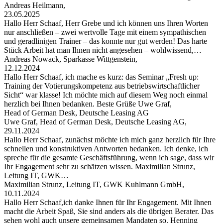
Andreas Heilmann,
23.05.2025
Hallo Herr Schaaf, Herr Grebe und ich können uns Ihren Worten
nur anschließen – zwei wertvolle Tage mit einem sympathischen
und geradlinigen Trainer – das konnte nur gut werden! Das harte
Stück Arbeit hat man Ihnen nicht angesehen – wohlwissend,…
Andreas Nowack, Sparkasse Wittgenstein,
12.12.2024
Hallo Herr Schaaf, ich mache es kurz: das Seminar „Fresh up:
Training der Votierungskompetenz aus betriebswirtschaftlicher
Sicht“ war klasse! Ich möchte mich auf diesem Weg noch einmal
herzlich bei Ihnen bedanken. Beste Grüße Uwe Graf,
Head of German Desk, Deutsche Leasing AG
Uwe Graf, Head of German Desk, Deutsche Leasing AG,
29.11.2024
Hallo Herr Schaaf, zunächst möchte ich mich ganz herzlich für Ihre
schnellen und konstruktiven Antworten bedanken. Ich denke, ich
spreche für die gesamte Geschäftsführung, wenn ich sage, dass wir
Ihr Engagement sehr zu schätzen wissen. Maximilian Strunz,
Leitung IT, GWK…
Maximilian Strunz, Leitung IT, GWK Kuhlmann GmbH,
10.11.2024
Hallo Herr Schaaf,ich danke Ihnen für Ihr Engagement. Mit Ihnen
macht die Arbeit Spaß, Sie sind anders als die übrigen Berater. Das
sehen wohl auch unsere gemeinsamen Mandaten so. Henning