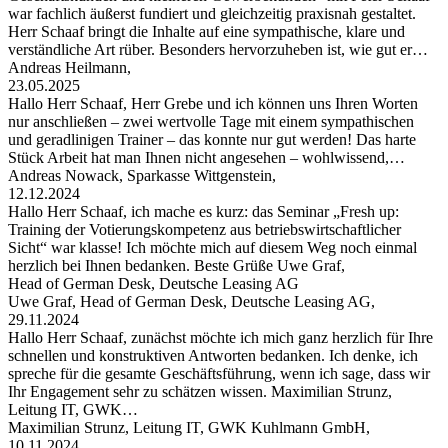
war fachlich äußerst fundiert und gleichzeitig praxisnah gestaltet.
Herr Schaaf bringt die Inhalte auf eine sympathische, klare und
verständliche Art rüber. Besonders hervorzuheben ist, wie gut er…
Andreas Heilmann,
23.05.2025
Hallo Herr Schaaf, Herr Grebe und ich können uns Ihren Worten
nur anschließen – zwei wertvolle Tage mit einem sympathischen
und geradlinigen Trainer – das konnte nur gut werden! Das harte
Stück Arbeit hat man Ihnen nicht angesehen – wohlwissend,…
Andreas Nowack, Sparkasse Wittgenstein,
12.12.2024
Hallo Herr Schaaf, ich mache es kurz: das Seminar „Fresh up:
Training der Votierungskompetenz aus betriebswirtschaftlicher
Sicht“ war klasse! Ich möchte mich auf diesem Weg noch einmal
herzlich bei Ihnen bedanken. Beste Grüße Uwe Graf,
Head of German Desk, Deutsche Leasing AG
Uwe Graf, Head of German Desk, Deutsche Leasing AG,
29.11.2024
Hallo Herr Schaaf, zunächst möchte ich mich ganz herzlich für Ihre
schnellen und konstruktiven Antworten bedanken. Ich denke, ich
spreche für die gesamte Geschäftsführung, wenn ich sage, dass wir
Ihr Engagement sehr zu schätzen wissen. Maximilian Strunz,
Leitung IT, GWK…
Maximilian Strunz, Leitung IT, GWK Kuhlmann GmbH,
10.11.2024