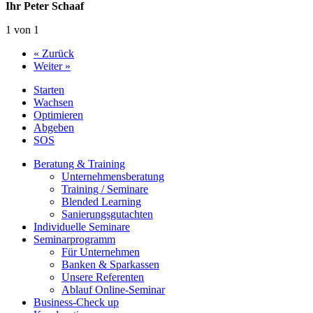
Ihr Peter Schaaf
1 von 1
« Zurück
Weiter »
Starten
Wachsen
Optimieren
Abgeben
SOS
Beratung & Training
Unternehmens­beratung
Training / Seminare
Blended Learning
Sanierungs­gutachten
Individuelle Seminare
Seminarprogramm
Für Unternehmen
Banken & Sparkassen
Unsere Referenten
Ablauf Online-Seminar
Business-Check up