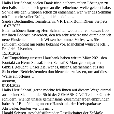
Hallo Herr Schaaf, vielen Dank für die übermittelten Lösungen zu
den Fallstudien, die ich gerne an die Teilnehmer weitergeleitet habe.
So wie aus den Gruppen schon zu entnehmen war, war das Seminar
mit Ihnen ein voller Erfolg und ich möchte…
Sandra Buchmüller, Teamleiterin, VR-Bank Bonn Rhein-Sieg eG,
16.02.2023
Einen schönen Samstag Herr Schaaf,ich wollte nur ein kurzes Lob
für Ihren Podcast loswerden, den ich sehr schätze und durch den ich
neue Einsichten und auch Wissen bekomme. Vieles, was Sie
schildern kommt mir leider bekannt vor. Manchmal wünsche ich…
Friedrich Livonius,
15.10.2022
Auf Empfehlung unserer Hausbank haben wir im März 2021 den
Kontakt zu Herrn Schaaf, Peter Schaaf & Managementpartner
GmbH, gesucht. Unser Ziel war es, unser Unternehmen aus der
Sicht eines Betriebsfremden durchleuchten zu lassen, um auf diese
Weise ein offenes…
anonym,
07.04.2022
Hallo Herr Schaaf, gerne möchte ich Ihnen auf diesem Wege einmal
aus meiner Sicht und der Sicht der ZEMASE CNC-Technik GmbH
schildern, wie ich unsere gemeinsame Zusammenarbeit empfunden
habe. Auf Empfehlung unserer Hausbank, der Kreissparkasse
Ahrweiler, lernten wir uns im…
Harald Seiwert, geschäftsführender Gesellschafter der ZeMaSe