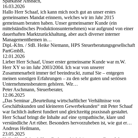
Sparkasse Ansbach,
16.03.2026
Hallo Herr Schaaf, ich kann mich noch gut an unser erstes
gemeinsames Mandat erinnern, welches wir im Jahr 2015
gemeinsam beraten haben. Unser gemeinsamer Kunde (ein
mittelständisches Produktionsunternehmen) war aufgrund von einer
dauerhaften Marktzurückhaltung, aber auch diverser interner
Managementthemen in…
Dipl.-Kfm. / StB. Heike Niemann, HPS Steuerberatungsgesellschaft
PartGmbB,
12.01.2026
Lieber Herr Schaaf, Unser erster gemeinsame Kunde war m.W.
Herr XY so im Jahr 2003/2004. Ich war von unserer
Zusammenarbeit immer tief beeindruckt, zumal Sie – entgegen
meinen sonstigen Erfahrungen – zu den sehr guten und seriösen
Unternehmensberatern gehören. Wir…
Peter Aschmann, Steuerberater,
12.06.2025
„Das Seminar „Beurteilung wirtschaftlicher Verhältnisse von
Geschäftskunden und kleineren Gewerbekunden“ mit Peter Schaaf
war fachlich äußerst fundiert und gleichzeitig praxisnah gestaltet.
Herr Schaaf bringt die Inhalte auf eine sympathische, klare und
verständliche Art rüber. Besonders hervorzuheben ist, wie gut er…
Andreas Heilmann,
23.05.2025