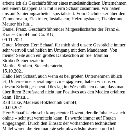
arbeite ich als Geschäftsführer eines mittelständischen Unternehmen
seit einem knappen Jahr mit Herrn Schaaf zusammen. Wir haben
uns auf Sanierungsarbeiten spezialisiert. Vom Dachdecker über den
Zimmermann, Elektriker, Installateur, Heizungsbauer, Tischler und
Maurer bis hin…
Daniel Franz, Geschäftsführender Mitgesellschafter der Franz &
Krause GmbH und Co. KG,
09.11.2021
Guten Morgen Herr Schaaf, für mich sind unsere Gespräche immer
sehr wertvoll und helfen im Umgang mit dem Mandanten. Von
meiner Seite auch ein großes Dankeschön an Sie. Martina
StrubertSteuerberaterin
Martina Strubert, Steuerberaterin,
15.10.2021
Hallo Herr Schaaf, auch wenn es bei großen Unternehmen üblich
ist, Unternehmensberatungen zu engagieren, haben wir uns vor
diesem Schritt gescheut. Dies lag im Wesentlichen daran, dass man
über Ihren Berufsstand nicht nur Positives aus den Medien erfahren
kann. Hinzu…
Ralf Lüke, Maderas Holztechnik GmbH,
20.09.2021
Herr Schaaf ist ein sehr kompetenter Dozent, der die Inhalte – auch
online – sehr gut vermitteln kann. Es wurde immer auf Fragen
eingegangen. Durch den Einsatz der vorhandenen technischen
Mittel waren die Seminartage sehr abwechslungsreich und ich