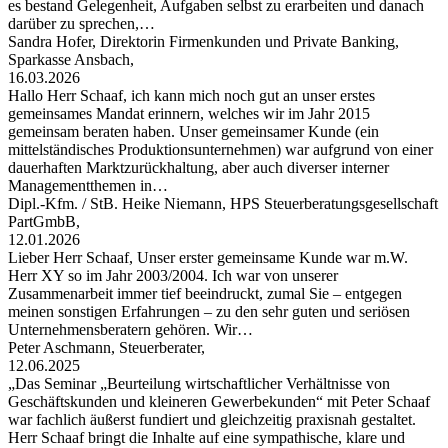
es bestand Gelegenheit, Aufgaben selbst zu erarbeiten und danach
darüber zu sprechen,…
Sandra Hofer, Direktorin Firmenkunden und Private Banking,
Sparkasse Ansbach,
16.03.2026
Hallo Herr Schaaf, ich kann mich noch gut an unser erstes
gemeinsames Mandat erinnern, welches wir im Jahr 2015
gemeinsam beraten haben. Unser gemeinsamer Kunde (ein
mittelständisches Produktionsunternehmen) war aufgrund von einer
dauerhaften Marktzurückhaltung, aber auch diverser interner
Managementthemen in…
Dipl.-Kfm. / StB. Heike Niemann, HPS Steuerberatungsgesellschaft
PartGmbB,
12.01.2026
Lieber Herr Schaaf, Unser erster gemeinsame Kunde war m.W.
Herr XY so im Jahr 2003/2004. Ich war von unserer
Zusammenarbeit immer tief beeindruckt, zumal Sie – entgegen
meinen sonstigen Erfahrungen – zu den sehr guten und seriösen
Unternehmensberatern gehören. Wir…
Peter Aschmann, Steuerberater,
12.06.2025
„Das Seminar „Beurteilung wirtschaftlicher Verhältnisse von
Geschäftskunden und kleineren Gewerbekunden“ mit Peter Schaaf
war fachlich äußerst fundiert und gleichzeitig praxisnah gestaltet.
Herr Schaaf bringt die Inhalte auf eine sympathische, klare und