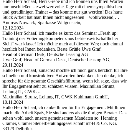
Hallo Herr Schaaf, Herr Grebe und ich können uns Ihren Worten
nur anschließen – zwei wertvolle Tage mit einem sympathischen
und geradlinigen Trainer – das konnte nur gut werden! Das harte
Stück Arbeit hat man Ihnen nicht angesehen – wohlwissend,…
Andreas Nowack, Sparkasse Wittgenstein,
12.12.2024
Hallo Herr Schaaf, ich mache es kurz: das Seminar „Fresh up:
Training der Votierungskompetenz aus betriebswirtschaftlicher
Sicht“ war klasse! Ich möchte mich auf diesem Weg noch einmal
herzlich bei Ihnen bedanken. Beste Grüße Uwe Graf,
Head of German Desk, Deutsche Leasing AG
Uwe Graf, Head of German Desk, Deutsche Leasing AG,
29.11.2024
Hallo Herr Schaaf, zunächst möchte ich mich ganz herzlich für Ihre
schnellen und konstruktiven Antworten bedanken. Ich denke, ich
spreche für die gesamte Geschäftsführung, wenn ich sage, dass wir
Ihr Engagement sehr zu schätzen wissen. Maximilian Strunz,
Leitung IT, GWK…
Maximilian Strunz, Leitung IT, GWK Kuhlmann GmbH,
10.11.2024
Hallo Herr Schaaf,ich danke Ihnen für Ihr Engagement. Mit Ihnen
macht die Arbeit Spaß, Sie sind anders als die übrigen Berater. Das
sehen wohl auch unsere gemeinsamen Mandaten so. Henning
Cramer, Cramer Steuerberatungsgesellschaft mbH & Co. KG.
33129 Delbrück