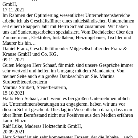
GmbH,
17.11.2021
Im Rahmen der Optimierung wesentlicher Unternehmensbereiche
arbeite ich als Geschäftsführer eines mittelständischen Unternehmen
seit einem knappen Jahr mit Herrn Schaaf zusammen. Wir haben
uns auf Sanierungsarbeiten spezialisiert. Vom Dachdecker über den
Zimmermann, Elektriker, Installateur, Heizungsbauer, Tischler und
Maurer bis hin…
Daniel Franz, Geschäftsführender Mitgesellschafter der Franz &
Krause GmbH und Co. KG,
09.11.2021
Guten Morgen Herr Schaaf, für mich sind unsere Gespräche immer
sehr wertvoll und helfen im Umgang mit dem Mandanten. Von
meiner Seite auch ein großes Dankeschön an Sie. Martina
StrubertSteuerberaterin
Martina Strubert, Steuerberaterin,
15.10.2021
Hallo Herr Schaaf, auch wenn es bei großen Unternehmen üblich
ist, Unternehmensberatungen zu engagieren, haben wir uns vor
diesem Schritt gescheut. Dies lag im Wesentlichen daran, dass man
über Ihren Berufsstand nicht nur Positives aus den Medien erfahren
kann. Hinzu…
Ralf Lüke, Maderas Holztechnik GmbH,
20.09.2021
Herr Schaaf ist ein sehr kompetenter Dozent, der die Inhalte – auch