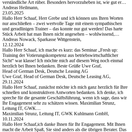
verständliche Art rüber. Besonders hervorzuheben ist, wie gut er…
Andreas Heilmann,
23.05.2025
Hallo Herr Schaaf, Herr Grebe und ich können uns Ihren Worten
nur anschließen – zwei wertvolle Tage mit einem sympathischen
und geradlinigen Trainer – das konnte nur gut werden! Das harte
Stück Arbeit hat man Ihnen nicht angesehen – wohlwissend,…
Andreas Nowack, Sparkasse Wittgenstein,
12.12.2024
Hallo Herr Schaaf, ich mache es kurz: das Seminar „Fresh up:
Training der Votierungskompetenz aus betriebswirtschaftlicher
Sicht“ war klasse! Ich möchte mich auf diesem Weg noch einmal
herzlich bei Ihnen bedanken. Beste Grüße Uwe Graf,
Head of German Desk, Deutsche Leasing AG
Uwe Graf, Head of German Desk, Deutsche Leasing AG,
29.11.2024
Hallo Herr Schaaf, zunächst möchte ich mich ganz herzlich für Ihre
schnellen und konstruktiven Antworten bedanken. Ich denke, ich
spreche für die gesamte Geschäftsführung, wenn ich sage, dass wir
Ihr Engagement sehr zu schätzen wissen. Maximilian Strunz,
Leitung IT, GWK…
Maximilian Strunz, Leitung IT, GWK Kuhlmann GmbH,
10.11.2024
Hallo Herr Schaaf,ich danke Ihnen für Ihr Engagement. Mit Ihnen
macht die Arbeit Spaß, Sie sind anders als die übrigen Berater. Das