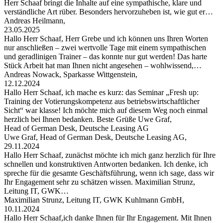
Herr Schaaf bringt die Inhalte auf eine sympathische, klare und
verständliche Art rüber. Besonders hervorzuheben ist, wie gut er…
Andreas Heilmann,
23.05.2025
Hallo Herr Schaaf, Herr Grebe und ich können uns Ihren Worten
nur anschließen – zwei wertvolle Tage mit einem sympathischen
und geradlinigen Trainer – das konnte nur gut werden! Das harte
Stück Arbeit hat man Ihnen nicht angesehen – wohlwissend,…
Andreas Nowack, Sparkasse Wittgenstein,
12.12.2024
Hallo Herr Schaaf, ich mache es kurz: das Seminar „Fresh up:
Training der Votierungskompetenz aus betriebswirtschaftlicher
Sicht“ war klasse! Ich möchte mich auf diesem Weg noch einmal
herzlich bei Ihnen bedanken. Beste Grüße Uwe Graf,
Head of German Desk, Deutsche Leasing AG
Uwe Graf, Head of German Desk, Deutsche Leasing AG,
29.11.2024
Hallo Herr Schaaf, zunächst möchte ich mich ganz herzlich für Ihre
schnellen und konstruktiven Antworten bedanken. Ich denke, ich
spreche für die gesamte Geschäftsführung, wenn ich sage, dass wir
Ihr Engagement sehr zu schätzen wissen. Maximilian Strunz,
Leitung IT, GWK…
Maximilian Strunz, Leitung IT, GWK Kuhlmann GmbH,
10.11.2024
Hallo Herr Schaaf,ich danke Ihnen für Ihr Engagement. Mit Ihnen