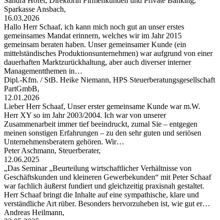
Sandra Hofer, Direktorin Firmenkunden und Private Banking,
Sparkasse Ansbach,
16.03.2026
Hallo Herr Schaaf, ich kann mich noch gut an unser erstes
gemeinsames Mandat erinnern, welches wir im Jahr 2015
gemeinsam beraten haben. Unser gemeinsamer Kunde (ein
mittelständisches Produktionsunternehmen) war aufgrund von einer
dauerhaften Marktzurückhaltung, aber auch diverser interner
Managementthemen in…
Dipl.-Kfm. / StB. Heike Niemann, HPS Steuerberatungsgesellschaft
PartGmbB,
12.01.2026
Lieber Herr Schaaf, Unser erster gemeinsame Kunde war m.W.
Herr XY so im Jahr 2003/2004. Ich war von unserer
Zusammenarbeit immer tief beeindruckt, zumal Sie – entgegen
meinen sonstigen Erfahrungen – zu den sehr guten und seriösen
Unternehmensberatern gehören. Wir…
Peter Aschmann, Steuerberater,
12.06.2025
„Das Seminar „Beurteilung wirtschaftlicher Verhältnisse von
Geschäftskunden und kleineren Gewerbekunden“ mit Peter Schaaf
war fachlich äußerst fundiert und gleichzeitig praxisnah gestaltet.
Herr Schaaf bringt die Inhalte auf eine sympathische, klare und
verständliche Art rüber. Besonders hervorzuheben ist, wie gut er…
Andreas Heilmann,