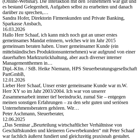
(Online-Webinar). Die Interaktion mit den Teilnehmern war gut und
es bestand Gelegenheit, Aufgaben selbst zu erarbeiten und danach
darüber zu sprechen,…
Sandra Hofer, Direktorin Firmenkunden und Private Banking,
Sparkasse Ansbach,
16.03.2026
Hallo Herr Schaaf, ich kann mich noch gut an unser erstes
gemeinsames Mandat erinnern, welches wir im Jahr 2015
gemeinsam beraten haben. Unser gemeinsamer Kunde (ein
mittelständisches Produktionsunternehmen) war aufgrund von einer
dauerhaften Marktzurückhaltung, aber auch diverser interner
Managementthemen in…
Dipl.-Kfm. / StB. Heike Niemann, HPS Steuerberatungsgesellschaft
PartGmbB,
12.01.2026
Lieber Herr Schaaf, Unser erster gemeinsame Kunde war m.W.
Herr XY so im Jahr 2003/2004. Ich war von unserer
Zusammenarbeit immer tief beeindruckt, zumal Sie – entgegen
meinen sonstigen Erfahrungen – zu den sehr guten und seriösen
Unternehmensberatern gehören. Wir…
Peter Aschmann, Steuerberater,
12.06.2025
„Das Seminar „Beurteilung wirtschaftlicher Verhältnisse von
Geschäftskunden und kleineren Gewerbekunden“ mit Peter Schaaf
war fachlich äußerst fundiert und gleichzeitig praxisnah gestaltet.