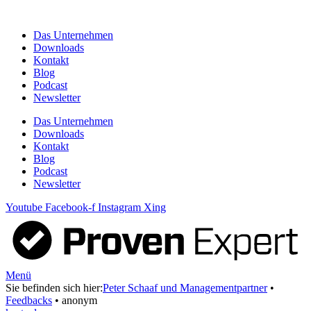
Zum
Inhalt
Das Unternehmen
springen
Downloads
Kontakt
Blog
Podcast
Newsletter
Das Unternehmen
Downloads
Kontakt
Blog
Podcast
Newsletter
Youtube
Facebook-f
Instagram
Xing
Menü
Sie befinden sich hier:
Peter Schaaf und Managementpartner
•
Feedbacks
•
anonym