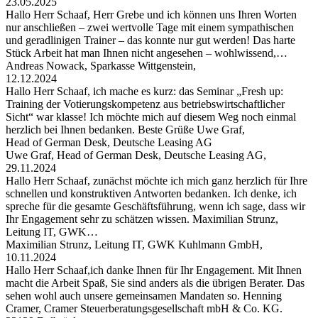
23.05.2025
Hallo Herr Schaaf, Herr Grebe und ich können uns Ihren Worten
nur anschließen – zwei wertvolle Tage mit einem sympathischen
und geradlinigen Trainer – das konnte nur gut werden! Das harte
Stück Arbeit hat man Ihnen nicht angesehen – wohlwissend,…
Andreas Nowack, Sparkasse Wittgenstein,
12.12.2024
Hallo Herr Schaaf, ich mache es kurz: das Seminar „Fresh up:
Training der Votierungskompetenz aus betriebswirtschaftlicher
Sicht“ war klasse! Ich möchte mich auf diesem Weg noch einmal
herzlich bei Ihnen bedanken. Beste Grüße Uwe Graf,
Head of German Desk, Deutsche Leasing AG
Uwe Graf, Head of German Desk, Deutsche Leasing AG,
29.11.2024
Hallo Herr Schaaf, zunächst möchte ich mich ganz herzlich für Ihre
schnellen und konstruktiven Antworten bedanken. Ich denke, ich
spreche für die gesamte Geschäftsführung, wenn ich sage, dass wir
Ihr Engagement sehr zu schätzen wissen. Maximilian Strunz,
Leitung IT, GWK…
Maximilian Strunz, Leitung IT, GWK Kuhlmann GmbH,
10.11.2024
Hallo Herr Schaaf,ich danke Ihnen für Ihr Engagement. Mit Ihnen
macht die Arbeit Spaß, Sie sind anders als die übrigen Berater. Das
sehen wohl auch unsere gemeinsamen Mandaten so. Henning
Cramer, Cramer Steuerberatungsgesellschaft mbH & Co. KG.