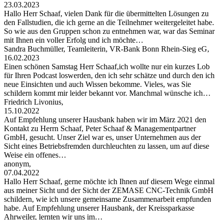
23.03.2023
Hallo Herr Schaaf, vielen Dank für die übermittelten Lösungen zu
den Fallstudien, die ich gerne an die Teilnehmer weitergeleitet habe.
So wie aus den Gruppen schon zu entnehmen war, war das Seminar
mit Ihnen ein voller Erfolg und ich möchte…
Sandra Buchmüller, Teamleiterin, VR-Bank Bonn Rhein-Sieg eG,
16.02.2023
Einen schönen Samstag Herr Schaaf,ich wollte nur ein kurzes Lob
für Ihren Podcast loswerden, den ich sehr schätze und durch den ich
neue Einsichten und auch Wissen bekomme. Vieles, was Sie
schildern kommt mir leider bekannt vor. Manchmal wünsche ich…
Friedrich Livonius,
15.10.2022
Auf Empfehlung unserer Hausbank haben wir im März 2021 den
Kontakt zu Herrn Schaaf, Peter Schaaf & Managementpartner
GmbH, gesucht. Unser Ziel war es, unser Unternehmen aus der
Sicht eines Betriebsfremden durchleuchten zu lassen, um auf diese
Weise ein offenes…
anonym,
07.04.2022
Hallo Herr Schaaf, gerne möchte ich Ihnen auf diesem Wege einmal
aus meiner Sicht und der Sicht der ZEMASE CNC-Technik GmbH
schildern, wie ich unsere gemeinsame Zusammenarbeit empfunden
habe. Auf Empfehlung unserer Hausbank, der Kreissparkasse
Ahrweiler, lernten wir uns im…