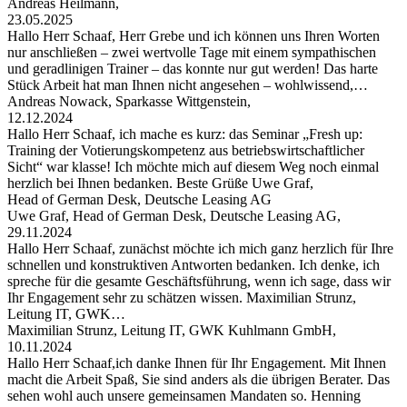
Andreas Heilmann,
23.05.2025
Hallo Herr Schaaf, Herr Grebe und ich können uns Ihren Worten
nur anschließen – zwei wertvolle Tage mit einem sympathischen
und geradlinigen Trainer – das konnte nur gut werden! Das harte
Stück Arbeit hat man Ihnen nicht angesehen – wohlwissend,…
Andreas Nowack, Sparkasse Wittgenstein,
12.12.2024
Hallo Herr Schaaf, ich mache es kurz: das Seminar „Fresh up:
Training der Votierungskompetenz aus betriebswirtschaftlicher
Sicht“ war klasse! Ich möchte mich auf diesem Weg noch einmal
herzlich bei Ihnen bedanken. Beste Grüße Uwe Graf,
Head of German Desk, Deutsche Leasing AG
Uwe Graf, Head of German Desk, Deutsche Leasing AG,
29.11.2024
Hallo Herr Schaaf, zunächst möchte ich mich ganz herzlich für Ihre
schnellen und konstruktiven Antworten bedanken. Ich denke, ich
spreche für die gesamte Geschäftsführung, wenn ich sage, dass wir
Ihr Engagement sehr zu schätzen wissen. Maximilian Strunz,
Leitung IT, GWK…
Maximilian Strunz, Leitung IT, GWK Kuhlmann GmbH,
10.11.2024
Hallo Herr Schaaf,ich danke Ihnen für Ihr Engagement. Mit Ihnen
macht die Arbeit Spaß, Sie sind anders als die übrigen Berater. Das
sehen wohl auch unsere gemeinsamen Mandaten so. Henning