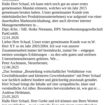
Hallo Herr Schaaf, ich kann mich noch gut an unser erstes
gemeinsames Mandat erinnern, welches wir im Jahr 2015
gemeinsam beraten haben. Unser gemeinsamer Kunde (ein
mittelständisches Produktionsunternehmen) war aufgrund von einer
dauerhaften Marktzurückhaltung, aber auch diverser interner
Managementthemen in…
Dipl.-Kfm. / StB. Heike Niemann, HPS Steuerberatungsgesellschaft
PartGmbB,
12.01.2026
Lieber Herr Schaaf, Unser erster gemeinsame Kunde war m.W.
Herr XY so im Jahr 2003/2004. Ich war von unserer
Zusammenarbeit immer tief beeindruckt, zumal Sie – entgegen
meinen sonstigen Erfahrungen – zu den sehr guten und seriösen
Unternehmensberatern gehören. Wir…
Peter Aschmann, Steuerberater,
12.06.2025
„Das Seminar „Beurteilung wirtschaftlicher Verhältnisse von
Geschäftskunden und kleineren Gewerbekunden“ mit Peter Schaaf
war fachlich äußerst fundiert und gleichzeitig praxisnah gestaltet.
Herr Schaaf bringt die Inhalte auf eine sympathische, klare und
verständliche Art rüber. Besonders hervorzuheben ist, wie gut er…
Andreas Heilmann,
23.05.2025
Hallo Herr Schaaf, Herr Grebe und ich können uns Ihren Worten