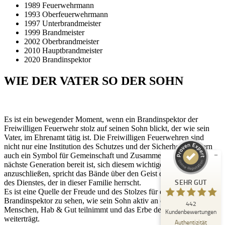
1989 Feuerwehrmann
1993 Oberfeuerwehrmann
1997 Unterbrandmeister
1999 Brandmeister
2002 Oberbrandmeister
2010 Hauptbrandmeister
2020 Brandinspektor
WIE DER VATER SO DER SOHN
Kundenbewertungen und Erfahrungen zu
Peter Schaaf & Managementpartner GmbH
Es ist ein bewegender Moment, wenn ein Brandinspektor der
SEHR GUT
%
100
Freiwilligen Feuerwehr stolz auf seinen Sohn blickt, der wie sein
Vater, im Ehrenamt tätig ist. Die Freiwilligen Feuerwehren sind
Empfehlungen auf
ProvenExpert.com
nicht nur eine Institution des Schutzes und der Sicherheit, sondern
5,00
/
4,90
auch ein Symbol für Gemeinschaft und Zusammenhalt. Wenn die
nächste Generation bereit ist, sich diesem wichtigen Ehrenamt
442
anzuschließen, spricht das Bände über den Geist der Hingabe und
SEHR GUT
des Dienstes, der in dieser Familie herrscht.
Bewertungen auf ProvenExpert.com
Es ist eine Quelle der Freude und des Stolzes für den
Brandinspektor zu sehen, wie sein Sohn aktiv an der Sicherheit für
442
Blick aufs ProvenExpert-Profil werfen
Menschen, Hab & Gut teilnimmt und das Erbe der Feuerwehr
Kundenbewertungen
weiterträgt.
22.07.2026
Authentizität