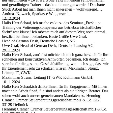
nur anschließen – zwei wertvolle Tage mit einem sympathischen
und geradlinigen Trainer – das konnte nur gut werden! Das harte
Stück Arbeit hat man Ihnen nicht angesehen – wohlwissend,…
Andreas Nowack, Sparkasse Wittgenstein,
12.12.2024
Hallo Herr Schaaf, ich mache es kurz: das Seminar „Fresh up:
Training der Votierungskompetenz aus betriebswirtschaftlicher
Sicht“ war klasse! Ich möchte mich auf diesem Weg noch einmal
herzlich bei Ihnen bedanken. Beste Grüße Uwe Graf,
Head of German Desk, Deutsche Leasing AG
Uwe Graf, Head of German Desk, Deutsche Leasing AG,
29.11.2024
Hallo Herr Schaaf, zunächst möchte ich mich ganz herzlich für Ihre
schnellen und konstruktiven Antworten bedanken. Ich denke, ich
spreche für die gesamte Geschäftsführung, wenn ich sage, dass wir
Ihr Engagement sehr zu schätzen wissen. Maximilian Strunz,
Leitung IT, GWK…
Maximilian Strunz, Leitung IT, GWK Kuhlmann GmbH,
10.11.2024
Hallo Herr Schaaf,ich danke Ihnen für Ihr Engagement. Mit Ihnen
macht die Arbeit Spaß, Sie sind anders als die übrigen Berater. Das
sehen wohl auch unsere gemeinsamen Mandaten so. Henning
Cramer, Cramer Steuerberatungsgesellschaft mbH & Co. KG.
33129 Delbrück
Henning Cramer, Cramer Steuerberatungsgesellschaft mbH & Co.