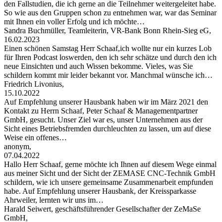
den Fallstudien, die ich gerne an die Teilnehmer weitergeleitet habe.
So wie aus den Gruppen schon zu entnehmen war, war das Seminar
mit Ihnen ein voller Erfolg und ich möchte…
Sandra Buchmüller, Teamleiterin, VR-Bank Bonn Rhein-Sieg eG,
16.02.2023
Einen schönen Samstag Herr Schaaf,ich wollte nur ein kurzes Lob
für Ihren Podcast loswerden, den ich sehr schätze und durch den ich
neue Einsichten und auch Wissen bekomme. Vieles, was Sie
schildern kommt mir leider bekannt vor. Manchmal wünsche ich…
Friedrich Livonius,
15.10.2022
Auf Empfehlung unserer Hausbank haben wir im März 2021 den
Kontakt zu Herrn Schaaf, Peter Schaaf & Managementpartner
GmbH, gesucht. Unser Ziel war es, unser Unternehmen aus der
Sicht eines Betriebsfremden durchleuchten zu lassen, um auf diese
Weise ein offenes…
anonym,
07.04.2022
Hallo Herr Schaaf, gerne möchte ich Ihnen auf diesem Wege einmal
aus meiner Sicht und der Sicht der ZEMASE CNC-Technik GmbH
schildern, wie ich unsere gemeinsame Zusammenarbeit empfunden
habe. Auf Empfehlung unserer Hausbank, der Kreissparkasse
Ahrweiler, lernten wir uns im…
Harald Seiwert, geschäftsführender Gesellschafter der ZeMaSe
GmbH,