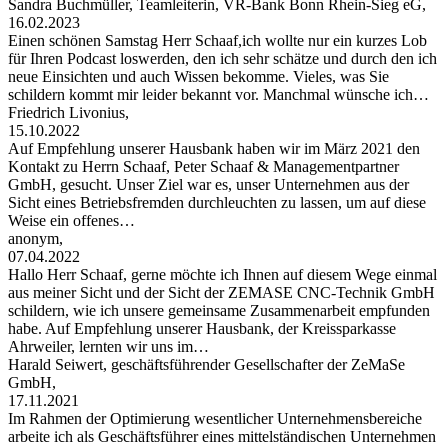
Sandra Buchmüller, Teamleiterin, VR-Bank Bonn Rhein-Sieg eG,
16.02.2023
Einen schönen Samstag Herr Schaaf,ich wollte nur ein kurzes Lob
für Ihren Podcast loswerden, den ich sehr schätze und durch den ich
neue Einsichten und auch Wissen bekomme. Vieles, was Sie
schildern kommt mir leider bekannt vor. Manchmal wünsche ich…
Friedrich Livonius,
15.10.2022
Auf Empfehlung unserer Hausbank haben wir im März 2021 den
Kontakt zu Herrn Schaaf, Peter Schaaf & Managementpartner
GmbH, gesucht. Unser Ziel war es, unser Unternehmen aus der
Sicht eines Betriebsfremden durchleuchten zu lassen, um auf diese
Weise ein offenes…
anonym,
07.04.2022
Hallo Herr Schaaf, gerne möchte ich Ihnen auf diesem Wege einmal
aus meiner Sicht und der Sicht der ZEMASE CNC-Technik GmbH
schildern, wie ich unsere gemeinsame Zusammenarbeit empfunden
habe. Auf Empfehlung unserer Hausbank, der Kreissparkasse
Ahrweiler, lernten wir uns im…
Harald Seiwert, geschäftsführender Gesellschafter der ZeMaSe
GmbH,
17.11.2021
Im Rahmen der Optimierung wesentlicher Unternehmensbereiche
arbeite ich als Geschäftsführer eines mittelständischen Unternehmen