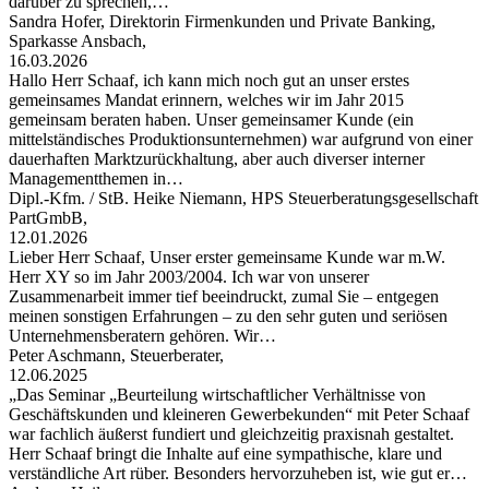
darüber zu sprechen,…
Sandra Hofer, Direktorin Firmenkunden und Private Banking,
Sparkasse Ansbach,
16.03.2026
Hallo Herr Schaaf, ich kann mich noch gut an unser erstes
gemeinsames Mandat erinnern, welches wir im Jahr 2015
gemeinsam beraten haben. Unser gemeinsamer Kunde (ein
mittelständisches Produktionsunternehmen) war aufgrund von einer
dauerhaften Marktzurückhaltung, aber auch diverser interner
Managementthemen in…
Dipl.-Kfm. / StB. Heike Niemann, HPS Steuerberatungsgesellschaft
PartGmbB,
12.01.2026
Lieber Herr Schaaf, Unser erster gemeinsame Kunde war m.W.
Herr XY so im Jahr 2003/2004. Ich war von unserer
Zusammenarbeit immer tief beeindruckt, zumal Sie – entgegen
meinen sonstigen Erfahrungen – zu den sehr guten und seriösen
Unternehmensberatern gehören. Wir…
Peter Aschmann, Steuerberater,
12.06.2025
„Das Seminar „Beurteilung wirtschaftlicher Verhältnisse von
Geschäftskunden und kleineren Gewerbekunden“ mit Peter Schaaf
war fachlich äußerst fundiert und gleichzeitig praxisnah gestaltet.
Herr Schaaf bringt die Inhalte auf eine sympathische, klare und
verständliche Art rüber. Besonders hervorzuheben ist, wie gut er…