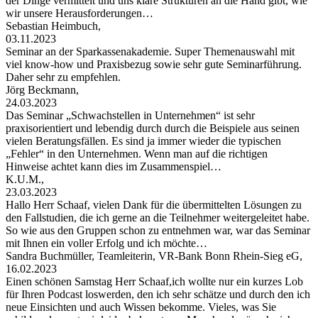
der Dinge vermittelt und uns klare Strukturen an die Hand gibt, wie
wir unsere Herausforderungen…
Sebastian Heimbuch,
03.11.2023
Seminar an der Sparkassenakademie. Super Themenauswahl mit
viel know-how und Praxisbezug sowie sehr gute Seminarführung.
Daher sehr zu empfehlen.
Jörg Beckmann,
24.03.2023
Das Seminar „Schwachstellen in Unternehmen“ ist sehr
praxisorientiert und lebendig durch durch die Beispiele aus seinen
vielen Beratungsfällen. Es sind ja immer wieder die typischen
„Fehler“ in den Unternehmen. Wenn man auf die richtigen
Hinweise achtet kann dies im Zusammenspiel…
K.U.M.,
23.03.2023
Hallo Herr Schaaf, vielen Dank für die übermittelten Lösungen zu
den Fallstudien, die ich gerne an die Teilnehmer weitergeleitet habe.
So wie aus den Gruppen schon zu entnehmen war, war das Seminar
mit Ihnen ein voller Erfolg und ich möchte…
Sandra Buchmüller, Teamleiterin, VR-Bank Bonn Rhein-Sieg eG,
16.02.2023
Einen schönen Samstag Herr Schaaf,ich wollte nur ein kurzes Lob
für Ihren Podcast loswerden, den ich sehr schätze und durch den ich
neue Einsichten und auch Wissen bekomme. Vieles, was Sie