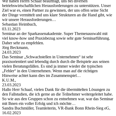
Wir haben Herrn Schaaf beauftragt, uns bei diversen
betriebswirtschaftlichen Herausforderungen zu unterstützen. Unser
Ziel war es, einen Partner zu gewinnen, der uns offen seine Sicht
der Dinge vermittelt und uns klare Strukturen an die Hand gibt, wie
wir unsere Herausforderungen…
Sebastian Heimbuch,
03.11.2023
Seminar an der Sparkassenakademie. Super Themenauswahl mit
viel know-how und Praxisbezug sowie sehr gute Seminarführung.
Daher sehr zu empfehlen.
Jörg Beckmann,
24.03.2023
Das Seminar „Schwachstellen in Unternehmen“ ist sehr
praxisorientiert und lebendig durch durch die Beispiele aus seinen
vielen Beratungsfällen. Es sind ja immer wieder die typischen
„Fehler“ in den Unternehmen. Wenn man auf die richtigen
Hinweise achtet kann dies im Zusammenspiel…
K.U.M.,
23.03.2023
Hallo Herr Schaaf, vielen Dank für die übermittelten Lösungen zu
den Fallstudien, die ich gerne an die Teilnehmer weitergeleitet habe.
So wie aus den Gruppen schon zu entnehmen war, war das Seminar
mit Ihnen ein voller Erfolg und ich möchte…
Sandra Buchmüller, Teamleiterin, VR-Bank Bonn Rhein-Sieg eG,
16.02.2023