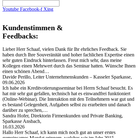
Youtube
Facebook-f
Xing
Kundenstimmen &
Feedbacks:
Lieber Herr Schaaf, vielen Dank für Ihr ehrliches Feedback. Sie
haben durch Ihre Souveränität und hoher fachlichen Expertise einen
sehr guten Eindruck hinterlassen. Freut mich sehr, dass meine
Kollegen einen Mehrwert durch das Seminar hatten. Wünsche Ihnen
einen schönen Abend…
Davide Perillo, Leiter Unternehmenskunden – Kasseler Sparkasse,
09.06.2026
Ich habe ein Kreditvotierungsseminar bei Herrn Schaaf besucht. Es
hat mir sehr gut gefallen, technisch hat es einwandfrei funktioniert
(Online-Webinar). Die Interaktion mit den Teilnehmern war gut und
es bestand Gelegenheit, Aufgaben selbst zu erarbeiten und danach
darüber zu sprechen,…
Sandra Hofer, Direktorin Firmenkunden und Private Banking,
Sparkasse Ansbach,
16.03.2026
Hallo Herr Schaaf, ich kann mich noch gut an unser erstes
gemeinsames Mandat erinnern, welches wir im Jahr 2015