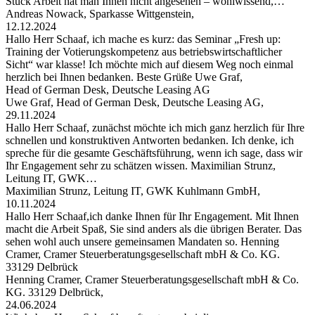
Stück Arbeit hat man Ihnen nicht angesehen – wohlwissend,…
Andreas Nowack, Sparkasse Wittgenstein,
12.12.2024
Hallo Herr Schaaf, ich mache es kurz: das Seminar „Fresh up:
Training der Votierungskompetenz aus betriebswirtschaftlicher
Sicht“ war klasse! Ich möchte mich auf diesem Weg noch einmal
herzlich bei Ihnen bedanken. Beste Grüße Uwe Graf,
Head of German Desk, Deutsche Leasing AG
Uwe Graf, Head of German Desk, Deutsche Leasing AG,
29.11.2024
Hallo Herr Schaaf, zunächst möchte ich mich ganz herzlich für Ihre
schnellen und konstruktiven Antworten bedanken. Ich denke, ich
spreche für die gesamte Geschäftsführung, wenn ich sage, dass wir
Ihr Engagement sehr zu schätzen wissen. Maximilian Strunz,
Leitung IT, GWK…
Maximilian Strunz, Leitung IT, GWK Kuhlmann GmbH,
10.11.2024
Hallo Herr Schaaf,ich danke Ihnen für Ihr Engagement. Mit Ihnen
macht die Arbeit Spaß, Sie sind anders als die übrigen Berater. Das
sehen wohl auch unsere gemeinsamen Mandaten so. Henning
Cramer, Cramer Steuerberatungsgesellschaft mbH & Co. KG.
33129 Delbrück
Henning Cramer, Cramer Steuerberatungsgesellschaft mbH & Co.
KG. 33129 Delbrück,
24.06.2024