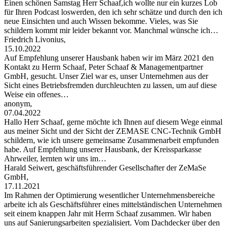
Einen schönen Samstag Herr Schaaf,ich wollte nur ein kurzes Lob
für Ihren Podcast loswerden, den ich sehr schätze und durch den ich
neue Einsichten und auch Wissen bekomme. Vieles, was Sie
schildern kommt mir leider bekannt vor. Manchmal wünsche ich…
Friedrich Livonius,
15.10.2022
Auf Empfehlung unserer Hausbank haben wir im März 2021 den
Kontakt zu Herrn Schaaf, Peter Schaaf & Managementpartner
GmbH, gesucht. Unser Ziel war es, unser Unternehmen aus der
Sicht eines Betriebsfremden durchleuchten zu lassen, um auf diese
Weise ein offenes…
anonym,
07.04.2022
Hallo Herr Schaaf, gerne möchte ich Ihnen auf diesem Wege einmal
aus meiner Sicht und der Sicht der ZEMASE CNC-Technik GmbH
schildern, wie ich unsere gemeinsame Zusammenarbeit empfunden
habe. Auf Empfehlung unserer Hausbank, der Kreissparkasse
Ahrweiler, lernten wir uns im…
Harald Seiwert, geschäftsführender Gesellschafter der ZeMaSe
GmbH,
17.11.2021
Im Rahmen der Optimierung wesentlicher Unternehmensbereiche
arbeite ich als Geschäftsführer eines mittelständischen Unternehmen
seit einem knappen Jahr mit Herrn Schaaf zusammen. Wir haben
uns auf Sanierungsarbeiten spezialisiert. Vom Dachdecker über den