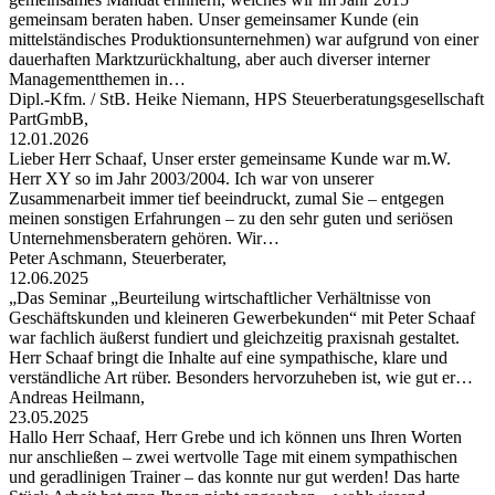
gemeinsam beraten haben. Unser gemeinsamer Kunde (ein
mittelständisches Produktionsunternehmen) war aufgrund von einer
dauerhaften Marktzurückhaltung, aber auch diverser interner
Managementthemen in…
Dipl.-Kfm. / StB. Heike Niemann, HPS Steuerberatungsgesellschaft
PartGmbB,
12.01.2026
Lieber Herr Schaaf, Unser erster gemeinsame Kunde war m.W.
Herr XY so im Jahr 2003/2004. Ich war von unserer
Zusammenarbeit immer tief beeindruckt, zumal Sie – entgegen
meinen sonstigen Erfahrungen – zu den sehr guten und seriösen
Unternehmensberatern gehören. Wir…
Peter Aschmann, Steuerberater,
12.06.2025
„Das Seminar „Beurteilung wirtschaftlicher Verhältnisse von
Geschäftskunden und kleineren Gewerbekunden“ mit Peter Schaaf
war fachlich äußerst fundiert und gleichzeitig praxisnah gestaltet.
Herr Schaaf bringt die Inhalte auf eine sympathische, klare und
verständliche Art rüber. Besonders hervorzuheben ist, wie gut er…
Andreas Heilmann,
23.05.2025
Hallo Herr Schaaf, Herr Grebe und ich können uns Ihren Worten
nur anschließen – zwei wertvolle Tage mit einem sympathischen
und geradlinigen Trainer – das konnte nur gut werden! Das harte