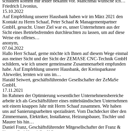
schildern kommt mir leider bekannt vor. Manchmal wünsche ich…
Friedrich Livonius,
15.10.2022
Auf Empfehlung unserer Hausbank haben wir im März 2021 den
Kontakt zu Herrn Schaaf, Peter Schaaf & Managementpartner
GmbH, gesucht. Unser Ziel war es, unser Unternehmen aus der
Sicht eines Betriebsfremden durchleuchten zu lassen, um auf diese
Weise ein offenes…
anonym,
07.04.2022
Hallo Herr Schaaf, gerne möchte ich Ihnen auf diesem Wege einmal
aus meiner Sicht und der Sicht der ZEMASE CNC-Technik GmbH
schildern, wie ich unsere gemeinsame Zusammenarbeit empfunden
habe. Auf Empfehlung unserer Hausbank, der Kreissparkasse
Ahrweiler, lernten wir uns im…
Harald Seiwert, geschäftsführender Gesellschafter der ZeMaSe
GmbH,
17.11.2021
Im Rahmen der Optimierung wesentlicher Unternehmensbereiche
arbeite ich als Geschäftsführer eines mittelständischen Unternehmen
seit einem knappen Jahr mit Herrn Schaaf zusammen. Wir haben
uns auf Sanierungsarbeiten spezialisiert. Vom Dachdecker über den
Zimmermann, Elektriker, Installateur, Heizungsbauer, Tischler und
Maurer bis hin…
Daniel Franz, Geschäftsführender Mitgesellschafter der Franz &