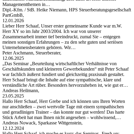
Managementthemen in…
Dipl.-Kfm. / StB. Heike Niemann, HPS Steuerberatungsgesellschaft
PartGmbB,
12.01.2026
Lieber Herr Schaaf, Unser erster gemeinsame Kunde war m.W.
Herr XY so im Jahr 2003/2004. Ich war von unserer
Zusammenarbeit immer tief beeindruckt, zumal Sie – entgegen
meinen sonstigen Erfahrungen – zu den sehr guten und seriösen
Unternehmensberatern gehören. Wir…
Peter Aschmann, Steuerberater,
12.06.2025
„Das Seminar „Beurteilung wirtschaftlicher Verhältnisse von
Geschäftskunden und kleineren Gewerbekunden“ mit Peter Schaaf
war fachlich äußerst fundiert und gleichzeitig praxisnah gestaltet.
Herr Schaaf bringt die Inhalte auf eine sympathische, klare und
verständliche Art rüber. Besonders hervorzuheben ist, wie gut er…
Andreas Heilmann,
23.05.2025
Hallo Herr Schaaf, Herr Grebe und ich können uns Ihren Worten
nur anschließen – zwei wertvolle Tage mit einem sympathischen
und geradlinigen Trainer – das konnte nur gut werden! Das harte
Stück Arbeit hat man Ihnen nicht angesehen – wohlwissend,…
Andreas Nowack, Sparkasse Wittgenstein,
12.12.2024
Hallo Herr Schaaf, ich mache es kurz: das Seminar „Fresh up: