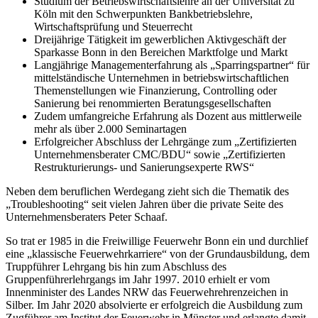
Studium der Betriebswirtschaftslehre an der Universität zu
Köln mit den Schwerpunkten Bankbetriebslehre,
Wirtschaftsprüfung und Steuerrecht
Dreijährige Tätigkeit im gewerblichen Aktivgeschäft der
Sparkasse Bonn in den Bereichen Marktfolge und Markt
Langjährige Managementerfahrung als „Sparringspartner“ für
mittelständische Unternehmen in betriebswirtschaftlichen
Themenstellungen wie Finanzierung, Controlling oder
Sanierung bei renommierten Beratungsgesellschaften
Zudem umfangreiche Erfahrung als Dozent aus mittlerweile
mehr als über 2.000 Seminartagen
Erfolgreicher Abschluss der Lehrgänge zum „Zertifizierten
Unternehmensberater CMC/BDU“ sowie „Zertifizierten
Restrukturierungs- und Sanierungsexperte RWS“
Neben dem beruflichen Werdegang zieht sich die Thematik des
„Troubleshooting“ seit vielen Jahren über die private Seite des
Unternehmensberaters Peter Schaaf.
So trat er 1985 in die Freiwillige Feuerwehr Bonn ein und durchlief
eine „klassische Feuerwehrkarriere“ von der Grundausbildung, dem
Truppführer Lehrgang bis hin zum Abschluss des
Gruppenführerlehrgangs im Jahr 1997. 2010 erhielt er vom
Innenminister des Landes NRW das Feuerwehrehrenzeichen in
Silber. Im Jahr 2020 absolvierte er erfolgreich die Ausbildung zum
Zugführer am Institut der Feuerwehr in Münster und erlangte damit