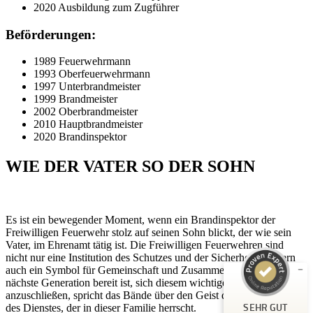
2020 Ausbildung zum Zugführer
Beförderungen:
1989 Feuerwehrmann
1993 Oberfeuerwehrmann
1997 Unterbrandmeister
1999 Brandmeister
2002 Oberbrandmeister
2010 Hauptbrandmeister
2020 Brandinspektor
WIE DER VATER SO DER SOHN
Kundenbewertungen und Erfahrungen zu
Peter Schaaf & Managementpartner GmbH
Es ist ein bewegender Moment, wenn ein Brandinspektor der
SEHR GUT
%
100
Freiwilligen Feuerwehr stolz auf seinen Sohn blickt, der wie sein
Vater, im Ehrenamt tätig ist. Die Freiwilligen Feuerwehren sind
Empfehlungen auf
ProvenExpert.com
nicht nur eine Institution des Schutzes und der Sicherheit, sondern
5,00
/
4,90
auch ein Symbol für Gemeinschaft und Zusammenhalt. Wenn die
nächste Generation bereit ist, sich diesem wichtigen Ehrenamt
442
anzuschließen, spricht das Bände über den Geist der Hingabe und
SEHR GUT
des Dienstes, der in dieser Familie herrscht.
Bewertungen auf ProvenExpert.com