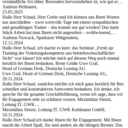
verständliche Art rüber. Besonders hervorzuheben ist, wie gut er…
Andreas Heilmann,
23.05.2025
Hallo Herr Schaaf, Herr Grebe und ich können uns Ihren Worten
nur anschließen – zwei wertvolle Tage mit einem sympathischen
und geradlinigen Trainer – das konnte nur gut werden! Das harte
Stück Arbeit hat man Ihnen nicht angesehen – wohlwissend,…
Andreas Nowack, Sparkasse Wittgenstein,
12.12.2024
Hallo Herr Schaaf, ich mache es kurz: das Seminar „Fresh up:
Training der Votierungskompetenz aus betriebswirtschaftlicher
Sicht“ war klasse! Ich möchte mich auf diesem Weg noch einmal
herzlich bei Ihnen bedanken. Beste Grüße Uwe Graf,
Head of German Desk, Deutsche Leasing AG
Uwe Graf, Head of German Desk, Deutsche Leasing AG,
29.11.2024
Hallo Herr Schaaf, zunächst möchte ich mich ganz herzlich für Ihre
schnellen und konstruktiven Antworten bedanken. Ich denke, ich
spreche für die gesamte Geschäftsführung, wenn ich sage, dass wir
Ihr Engagement sehr zu schätzen wissen. Maximilian Strunz,
Leitung IT, GWK…
Maximilian Strunz, Leitung IT, GWK Kuhlmann GmbH,
10.11.2024
Hallo Herr Schaaf,ich danke Ihnen für Ihr Engagement. Mit Ihnen
macht die Arbeit Spaß, Sie sind anders als die übrigen Berater. Das