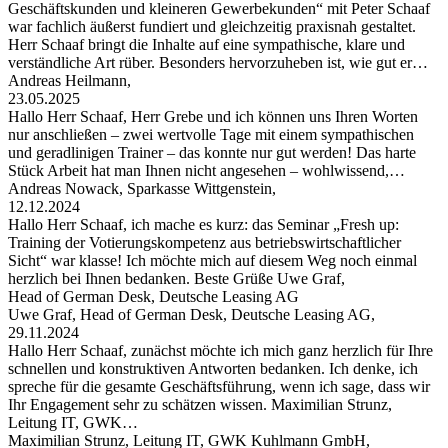
Geschäftskunden und kleineren Gewerbekunden“ mit Peter Schaaf
war fachlich äußerst fundiert und gleichzeitig praxisnah gestaltet.
Herr Schaaf bringt die Inhalte auf eine sympathische, klare und
verständliche Art rüber. Besonders hervorzuheben ist, wie gut er…
Andreas Heilmann,
23.05.2025
Hallo Herr Schaaf, Herr Grebe und ich können uns Ihren Worten
nur anschließen – zwei wertvolle Tage mit einem sympathischen
und geradlinigen Trainer – das konnte nur gut werden! Das harte
Stück Arbeit hat man Ihnen nicht angesehen – wohlwissend,…
Andreas Nowack, Sparkasse Wittgenstein,
12.12.2024
Hallo Herr Schaaf, ich mache es kurz: das Seminar „Fresh up:
Training der Votierungskompetenz aus betriebswirtschaftlicher
Sicht“ war klasse! Ich möchte mich auf diesem Weg noch einmal
herzlich bei Ihnen bedanken. Beste Grüße Uwe Graf,
Head of German Desk, Deutsche Leasing AG
Uwe Graf, Head of German Desk, Deutsche Leasing AG,
29.11.2024
Hallo Herr Schaaf, zunächst möchte ich mich ganz herzlich für Ihre
schnellen und konstruktiven Antworten bedanken. Ich denke, ich
spreche für die gesamte Geschäftsführung, wenn ich sage, dass wir
Ihr Engagement sehr zu schätzen wissen. Maximilian Strunz,
Leitung IT, GWK…
Maximilian Strunz, Leitung IT, GWK Kuhlmann GmbH,