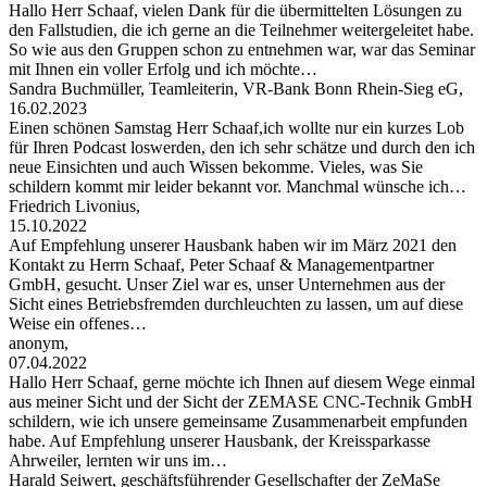
Hallo Herr Schaaf, vielen Dank für die übermittelten Lösungen zu
den Fallstudien, die ich gerne an die Teilnehmer weitergeleitet habe.
So wie aus den Gruppen schon zu entnehmen war, war das Seminar
mit Ihnen ein voller Erfolg und ich möchte…
Sandra Buchmüller, Teamleiterin, VR-Bank Bonn Rhein-Sieg eG,
16.02.2023
Einen schönen Samstag Herr Schaaf,ich wollte nur ein kurzes Lob
für Ihren Podcast loswerden, den ich sehr schätze und durch den ich
neue Einsichten und auch Wissen bekomme. Vieles, was Sie
schildern kommt mir leider bekannt vor. Manchmal wünsche ich…
Friedrich Livonius,
15.10.2022
Auf Empfehlung unserer Hausbank haben wir im März 2021 den
Kontakt zu Herrn Schaaf, Peter Schaaf & Managementpartner
GmbH, gesucht. Unser Ziel war es, unser Unternehmen aus der
Sicht eines Betriebsfremden durchleuchten zu lassen, um auf diese
Weise ein offenes…
anonym,
07.04.2022
Hallo Herr Schaaf, gerne möchte ich Ihnen auf diesem Wege einmal
aus meiner Sicht und der Sicht der ZEMASE CNC-Technik GmbH
schildern, wie ich unsere gemeinsame Zusammenarbeit empfunden
habe. Auf Empfehlung unserer Hausbank, der Kreissparkasse
Ahrweiler, lernten wir uns im…
Harald Seiwert, geschäftsführender Gesellschafter der ZeMaSe