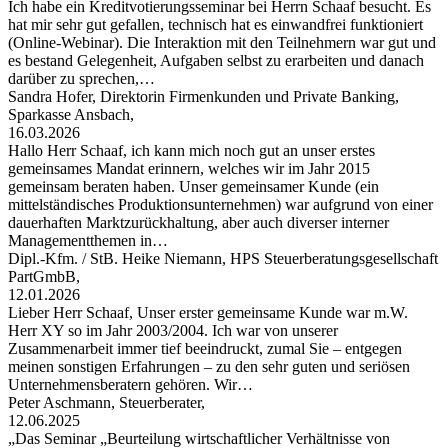
Ich habe ein Kreditvotierungsseminar bei Herrn Schaaf besucht. Es
hat mir sehr gut gefallen, technisch hat es einwandfrei funktioniert
(Online-Webinar). Die Interaktion mit den Teilnehmern war gut und
es bestand Gelegenheit, Aufgaben selbst zu erarbeiten und danach
darüber zu sprechen,…
Sandra Hofer, Direktorin Firmenkunden und Private Banking,
Sparkasse Ansbach,
16.03.2026
Hallo Herr Schaaf, ich kann mich noch gut an unser erstes
gemeinsames Mandat erinnern, welches wir im Jahr 2015
gemeinsam beraten haben. Unser gemeinsamer Kunde (ein
mittelständisches Produktionsunternehmen) war aufgrund von einer
dauerhaften Marktzurückhaltung, aber auch diverser interner
Managementthemen in…
Dipl.-Kfm. / StB. Heike Niemann, HPS Steuerberatungsgesellschaft
PartGmbB,
12.01.2026
Lieber Herr Schaaf, Unser erster gemeinsame Kunde war m.W.
Herr XY so im Jahr 2003/2004. Ich war von unserer
Zusammenarbeit immer tief beeindruckt, zumal Sie – entgegen
meinen sonstigen Erfahrungen – zu den sehr guten und seriösen
Unternehmensberatern gehören. Wir…
Peter Aschmann, Steuerberater,
12.06.2025
„Das Seminar „Beurteilung wirtschaftlicher Verhältnisse von