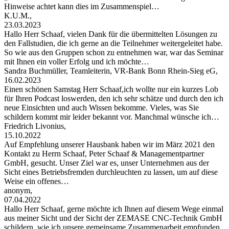
Hinweise achtet kann dies im Zusammenspiel…
K.U.M.,
23.03.2023
Hallo Herr Schaaf, vielen Dank für die übermittelten Lösungen zu
den Fallstudien, die ich gerne an die Teilnehmer weitergeleitet habe.
So wie aus den Gruppen schon zu entnehmen war, war das Seminar
mit Ihnen ein voller Erfolg und ich möchte…
Sandra Buchmüller, Teamleiterin, VR-Bank Bonn Rhein-Sieg eG,
16.02.2023
Einen schönen Samstag Herr Schaaf,ich wollte nur ein kurzes Lob
für Ihren Podcast loswerden, den ich sehr schätze und durch den ich
neue Einsichten und auch Wissen bekomme. Vieles, was Sie
schildern kommt mir leider bekannt vor. Manchmal wünsche ich…
Friedrich Livonius,
15.10.2022
Auf Empfehlung unserer Hausbank haben wir im März 2021 den
Kontakt zu Herrn Schaaf, Peter Schaaf & Managementpartner
GmbH, gesucht. Unser Ziel war es, unser Unternehmen aus der
Sicht eines Betriebsfremden durchleuchten zu lassen, um auf diese
Weise ein offenes…
anonym,
07.04.2022
Hallo Herr Schaaf, gerne möchte ich Ihnen auf diesem Wege einmal
aus meiner Sicht und der Sicht der ZEMASE CNC-Technik GmbH
schildern, wie ich unsere gemeinsame Zusammenarbeit empfunden