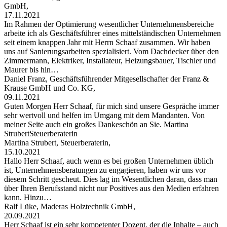
GmbH,
17.11.2021
Im Rahmen der Optimierung wesentlicher Unternehmensbereiche
arbeite ich als Geschäftsführer eines mittelständischen Unternehmen
seit einem knappen Jahr mit Herrn Schaaf zusammen. Wir haben
uns auf Sanierungsarbeiten spezialisiert. Vom Dachdecker über den
Zimmermann, Elektriker, Installateur, Heizungsbauer, Tischler und
Maurer bis hin…
Daniel Franz, Geschäftsführender Mitgesellschafter der Franz &
Krause GmbH und Co. KG,
09.11.2021
Guten Morgen Herr Schaaf, für mich sind unsere Gespräche immer
sehr wertvoll und helfen im Umgang mit dem Mandanten. Von
meiner Seite auch ein großes Dankeschön an Sie. Martina
StrubertSteuerberaterin
Martina Strubert, Steuerberaterin,
15.10.2021
Hallo Herr Schaaf, auch wenn es bei großen Unternehmen üblich
ist, Unternehmensberatungen zu engagieren, haben wir uns vor
diesem Schritt gescheut. Dies lag im Wesentlichen daran, dass man
über Ihren Berufsstand nicht nur Positives aus den Medien erfahren
kann. Hinzu…
Ralf Lüke, Maderas Holztechnik GmbH,
20.09.2021
Herr Schaaf ist ein sehr kompetenter Dozent, der die Inhalte – auch