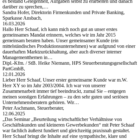
es bestand Gelegenheit, Aufgaben selbst zu erarbeiten und danach
darüber zu sprechen,…
Sandra Hofer, Direktorin Firmenkunden und Private Banking,
Sparkasse Ansbach,
16.03.2026
Hallo Herr Schaaf, ich kann mich noch gut an unser erstes
gemeinsames Mandat erinnern, welches wir im Jahr 2015
gemeinsam beraten haben. Unser gemeinsamer Kunde (ein
mittelständisches Produktionsunternehmen) war aufgrund von einer
dauerhaften Marktzurückhaltung, aber auch diverser interner
Managementthemen in…
Dipl.-Kfm. / StB. Heike Niemann, HPS Steuerberatungsgesellschaft
PartGmbB,
12.01.2026
Lieber Herr Schaaf, Unser erster gemeinsame Kunde war m.W.
Herr XY so im Jahr 2003/2004. Ich war von unserer
Zusammenarbeit immer tief beeindruckt, zumal Sie – entgegen
meinen sonstigen Erfahrungen – zu den sehr guten und seriösen
Unternehmensberatern gehören. Wir…
Peter Aschmann, Steuerberater,
12.06.2025
„Das Seminar „Beurteilung wirtschaftlicher Verhältnisse von
Geschäftskunden und kleineren Gewerbekunden“ mit Peter Schaaf
war fachlich äußerst fundiert und gleichzeitig praxisnah gestaltet.
Herr Schaaf bringt die Inhalte auf eine sympathische, klare und