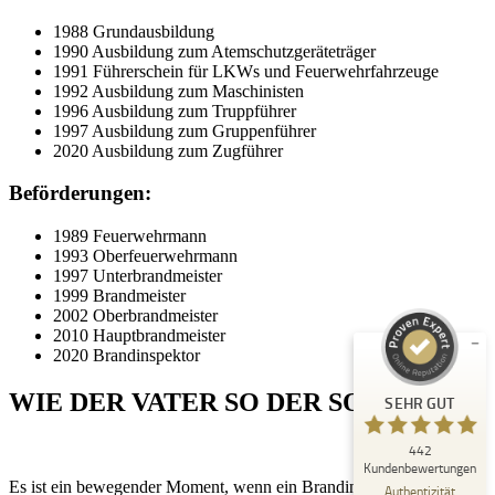
1988 Grundausbildung
1990 Ausbildung zum Atemschutzgeräteträger
1991 Führerschein für LKWs und Feuerwehrfahrzeuge
1992 Ausbildung zum Maschinisten
1996 Ausbildung zum Truppführer
1997 Ausbildung zum Gruppenführer
2020 Ausbildung zum Zugführer
Beförderungen:
Kundenbewertungen und Erfahrungen zu
Peter Schaaf & Managementpartner GmbH
1989 Feuerwehrmann
1993 Oberfeuerwehrmann
SEHR GUT
1997 Unterbrandmeister
%
100
1999 Brandmeister
Empfehlungen auf
2002 Oberbrandmeister
ProvenExpert.com
5,00
/
4,90
2010 Hauptbrandmeister
2020 Brandinspektor
442
WIE DER VATER SO DER SOHN
SEHR GUT
Bewertungen auf ProvenExpert.com
442
Blick aufs ProvenExpert-Profil werfen
Kundenbewertungen
Es ist ein bewegender Moment, wenn ein Brandinspektor der
22.07.2026
Authentizität