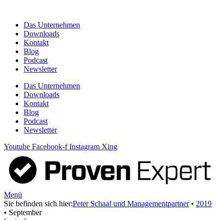
Zum
Inhalt
Das Unternehmen
springen
Downloads
Kontakt
Blog
Podcast
Newsletter
Das Unternehmen
Downloads
Kontakt
Blog
Podcast
Newsletter
Youtube
Facebook-f
Instagram
Xing
Menü
Sie befinden sich hier:
Peter Schaaf und Managementpartner
•
2019
•
September