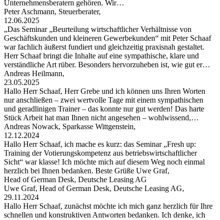
Unternehmensberatern gehören. Wir…
Peter Aschmann, Steuerberater,
12.06.2025
„Das Seminar „Beurteilung wirtschaftlicher Verhältnisse von
Geschäftskunden und kleineren Gewerbekunden“ mit Peter Schaaf
war fachlich äußerst fundiert und gleichzeitig praxisnah gestaltet.
Herr Schaaf bringt die Inhalte auf eine sympathische, klare und
verständliche Art rüber. Besonders hervorzuheben ist, wie gut er…
Andreas Heilmann,
23.05.2025
Hallo Herr Schaaf, Herr Grebe und ich können uns Ihren Worten
nur anschließen – zwei wertvolle Tage mit einem sympathischen
und geradlinigen Trainer – das konnte nur gut werden! Das harte
Stück Arbeit hat man Ihnen nicht angesehen – wohlwissend,…
Andreas Nowack, Sparkasse Wittgenstein,
12.12.2024
Hallo Herr Schaaf, ich mache es kurz: das Seminar „Fresh up:
Training der Votierungskompetenz aus betriebswirtschaftlicher
Sicht“ war klasse! Ich möchte mich auf diesem Weg noch einmal
herzlich bei Ihnen bedanken. Beste Grüße Uwe Graf,
Head of German Desk, Deutsche Leasing AG
Uwe Graf, Head of German Desk, Deutsche Leasing AG,
29.11.2024
Hallo Herr Schaaf, zunächst möchte ich mich ganz herzlich für Ihre
schnellen und konstruktiven Antworten bedanken. Ich denke, ich