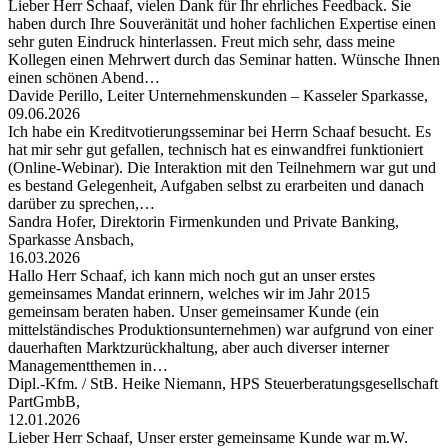
Lieber Herr Schaaf, vielen Dank für Ihr ehrliches Feedback. Sie
haben durch Ihre Souveränität und hoher fachlichen Expertise einen
sehr guten Eindruck hinterlassen. Freut mich sehr, dass meine
Kollegen einen Mehrwert durch das Seminar hatten. Wünsche Ihnen
einen schönen Abend…
Davide Perillo, Leiter Unternehmenskunden – Kasseler Sparkasse,
09.06.2026
Ich habe ein Kreditvotierungsseminar bei Herrn Schaaf besucht. Es
hat mir sehr gut gefallen, technisch hat es einwandfrei funktioniert
(Online-Webinar). Die Interaktion mit den Teilnehmern war gut und
es bestand Gelegenheit, Aufgaben selbst zu erarbeiten und danach
darüber zu sprechen,…
Sandra Hofer, Direktorin Firmenkunden und Private Banking,
Sparkasse Ansbach,
16.03.2026
Hallo Herr Schaaf, ich kann mich noch gut an unser erstes
gemeinsames Mandat erinnern, welches wir im Jahr 2015
gemeinsam beraten haben. Unser gemeinsamer Kunde (ein
mittelständisches Produktionsunternehmen) war aufgrund von einer
dauerhaften Marktzurückhaltung, aber auch diverser interner
Managementthemen in…
Dipl.-Kfm. / StB. Heike Niemann, HPS Steuerberatungsgesellschaft
PartGmbB,
12.01.2026
Lieber Herr Schaaf, Unser erster gemeinsame Kunde war m.W.