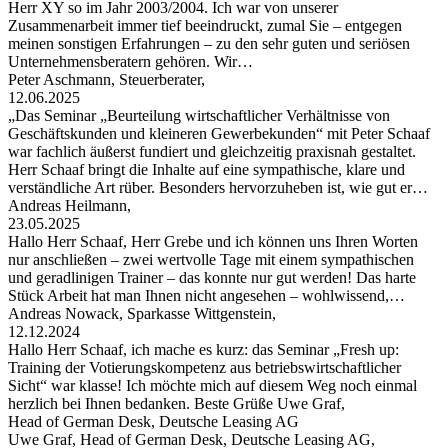
Herr XY so im Jahr 2003/2004. Ich war von unserer
Zusammenarbeit immer tief beeindruckt, zumal Sie – entgegen
meinen sonstigen Erfahrungen – zu den sehr guten und seriösen
Unternehmensberatern gehören. Wir…
Peter Aschmann, Steuerberater,
12.06.2025
„Das Seminar „Beurteilung wirtschaftlicher Verhältnisse von
Geschäftskunden und kleineren Gewerbekunden“ mit Peter Schaaf
war fachlich äußerst fundiert und gleichzeitig praxisnah gestaltet.
Herr Schaaf bringt die Inhalte auf eine sympathische, klare und
verständliche Art rüber. Besonders hervorzuheben ist, wie gut er…
Andreas Heilmann,
23.05.2025
Hallo Herr Schaaf, Herr Grebe und ich können uns Ihren Worten
nur anschließen – zwei wertvolle Tage mit einem sympathischen
und geradlinigen Trainer – das konnte nur gut werden! Das harte
Stück Arbeit hat man Ihnen nicht angesehen – wohlwissend,…
Andreas Nowack, Sparkasse Wittgenstein,
12.12.2024
Hallo Herr Schaaf, ich mache es kurz: das Seminar „Fresh up:
Training der Votierungskompetenz aus betriebswirtschaftlicher
Sicht“ war klasse! Ich möchte mich auf diesem Weg noch einmal
herzlich bei Ihnen bedanken. Beste Grüße Uwe Graf,
Head of German Desk, Deutsche Leasing AG
Uwe Graf, Head of German Desk, Deutsche Leasing AG,