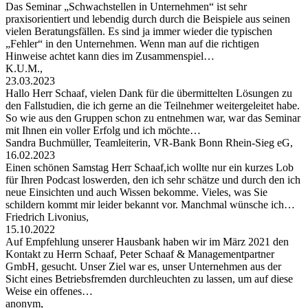
Das Seminar „Schwachstellen in Unternehmen“ ist sehr
praxisorientiert und lebendig durch durch die Beispiele aus seinen
vielen Beratungsfällen. Es sind ja immer wieder die typischen
„Fehler“ in den Unternehmen. Wenn man auf die richtigen
Hinweise achtet kann dies im Zusammenspiel…
K.U.M.,
23.03.2023
Hallo Herr Schaaf, vielen Dank für die übermittelten Lösungen zu
den Fallstudien, die ich gerne an die Teilnehmer weitergeleitet habe.
So wie aus den Gruppen schon zu entnehmen war, war das Seminar
mit Ihnen ein voller Erfolg und ich möchte…
Sandra Buchmüller, Teamleiterin, VR-Bank Bonn Rhein-Sieg eG,
16.02.2023
Einen schönen Samstag Herr Schaaf,ich wollte nur ein kurzes Lob
für Ihren Podcast loswerden, den ich sehr schätze und durch den ich
neue Einsichten und auch Wissen bekomme. Vieles, was Sie
schildern kommt mir leider bekannt vor. Manchmal wünsche ich…
Friedrich Livonius,
15.10.2022
Auf Empfehlung unserer Hausbank haben wir im März 2021 den
Kontakt zu Herrn Schaaf, Peter Schaaf & Managementpartner
GmbH, gesucht. Unser Ziel war es, unser Unternehmen aus der
Sicht eines Betriebsfremden durchleuchten zu lassen, um auf diese
Weise ein offenes…
anonym,