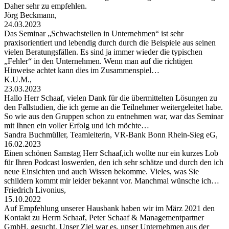
Daher sehr zu empfehlen.
Jörg Beckmann,
24.03.2023
Das Seminar „Schwachstellen in Unternehmen“ ist sehr
praxisorientiert und lebendig durch durch die Beispiele aus seinen
vielen Beratungsfällen. Es sind ja immer wieder die typischen
„Fehler“ in den Unternehmen. Wenn man auf die richtigen
Hinweise achtet kann dies im Zusammenspiel…
K.U.M.,
23.03.2023
Hallo Herr Schaaf, vielen Dank für die übermittelten Lösungen zu
den Fallstudien, die ich gerne an die Teilnehmer weitergeleitet habe.
So wie aus den Gruppen schon zu entnehmen war, war das Seminar
mit Ihnen ein voller Erfolg und ich möchte…
Sandra Buchmüller, Teamleiterin, VR-Bank Bonn Rhein-Sieg eG,
16.02.2023
Einen schönen Samstag Herr Schaaf,ich wollte nur ein kurzes Lob
für Ihren Podcast loswerden, den ich sehr schätze und durch den ich
neue Einsichten und auch Wissen bekomme. Vieles, was Sie
schildern kommt mir leider bekannt vor. Manchmal wünsche ich…
Friedrich Livonius,
15.10.2022
Auf Empfehlung unserer Hausbank haben wir im März 2021 den
Kontakt zu Herrn Schaaf, Peter Schaaf & Managementpartner
GmbH, gesucht. Unser Ziel war es, unser Unternehmen aus der