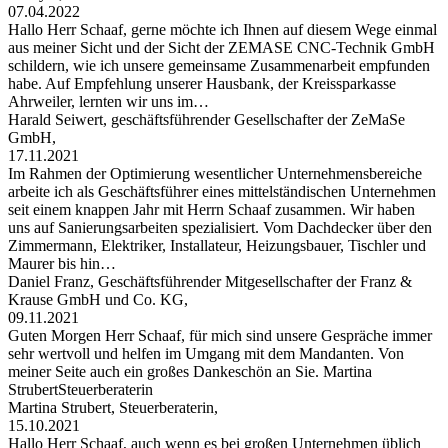
07.04.2022
Hallo Herr Schaaf, gerne möchte ich Ihnen auf diesem Wege einmal
aus meiner Sicht und der Sicht der ZEMASE CNC-Technik GmbH
schildern, wie ich unsere gemeinsame Zusammenarbeit empfunden
habe. Auf Empfehlung unserer Hausbank, der Kreissparkasse
Ahrweiler, lernten wir uns im…
Harald Seiwert, geschäftsführender Gesellschafter der ZeMaSe
GmbH,
17.11.2021
Im Rahmen der Optimierung wesentlicher Unternehmensbereiche
arbeite ich als Geschäftsführer eines mittelständischen Unternehmen
seit einem knappen Jahr mit Herrn Schaaf zusammen. Wir haben
uns auf Sanierungsarbeiten spezialisiert. Vom Dachdecker über den
Zimmermann, Elektriker, Installateur, Heizungsbauer, Tischler und
Maurer bis hin…
Daniel Franz, Geschäftsführender Mitgesellschafter der Franz &
Krause GmbH und Co. KG,
09.11.2021
Guten Morgen Herr Schaaf, für mich sind unsere Gespräche immer
sehr wertvoll und helfen im Umgang mit dem Mandanten. Von
meiner Seite auch ein großes Dankeschön an Sie. Martina
StrubertSteuerberaterin
Martina Strubert, Steuerberaterin,
15.10.2021
Hallo Herr Schaaf, auch wenn es bei großen Unternehmen üblich