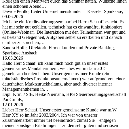
Kollegen einen Mehrwert durch das Seminar hatten. Wünsche Ihnen
einen schönen Abend…
Davide Perillo, Leiter Unternehmenskunden – Kasseler Sparkasse,
09.06.2026
Ich habe ein Kreditvotierungsseminar bei Herrn Schaaf besucht. Es
hat mir sehr gut gefallen, technisch hat es einwandfrei funktioniert
(Online-Webinar). Die Interaktion mit den Teilnehmern war gut und
es bestand Gelegenheit, Aufgaben selbst zu erarbeiten und danach
darüber zu sprechen,…
Sandra Hofer, Direktorin Firmenkunden und Private Banking,
Sparkasse Ansbach,
16.03.2026
Hallo Herr Schaaf, ich kann mich noch gut an unser erstes
gemeinsames Mandat erinnern, welches wir im Jahr 2015
gemeinsam beraten haben. Unser gemeinsamer Kunde (ein
mittelständisches Produktionsunternehmen) war aufgrund von einer
dauerhaften Marktzurückhaltung, aber auch diverser interner
Managementthemen in…
Dipl.-Kfm. / StB. Heike Niemann, HPS Steuerberatungsgesellschaft
PartGmbB,
12.01.2026
Lieber Herr Schaaf, Unser erster gemeinsame Kunde war m.W.
Herr XY so im Jahr 2003/2004. Ich war von unserer
Zusammenarbeit immer tief beeindruckt, zumal Sie – entgegen
meinen sonstigen Erfahrungen – zu den sehr guten und seriösen