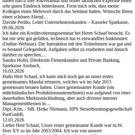
haben durch Ihre Souveränität und hoher fachlichen Expertise einen
sehr guten Eindruck hinterlassen. Freut mich sehr, dass meine
Kollegen einen Mehrwert durch das Seminar hatten. Wünsche Ihnen
einen schönen Abend…
Davide Perillo, Leiter Unternehmenskunden – Kasseler Sparkasse,
09.06.2026
Ich habe ein Kreditvotierungsseminar bei Herrn Schaaf besucht. Es
hat mir sehr gut gefallen, technisch hat es einwandfrei funktioniert
(Online-Webinar). Die Interaktion mit den Teilnehmern war gut und
es bestand Gelegenheit, Aufgaben selbst zu erarbeiten und danach
darüber zu sprechen,…
Sandra Hofer, Direktorin Firmenkunden und Private Banking,
Sparkasse Ansbach,
16.03.2026
Hallo Herr Schaaf, ich kann mich noch gut an unser erstes
gemeinsames Mandat erinnern, welches wir im Jahr 2015
gemeinsam beraten haben. Unser gemeinsamer Kunde (ein
mittelständisches Produktionsunternehmen) war aufgrund von einer
dauerhaften Marktzurückhaltung, aber auch diverser interner
Managementthemen in…
Dipl.-Kfm. / StB. Heike Niemann, HPS Steuerberatungsgesellschaft
PartGmbB,
12.01.2026
Lieber Herr Schaaf, Unser erster gemeinsame Kunde war m.W.
Herr XY so im Jahr 2003/2004. Ich war von unserer