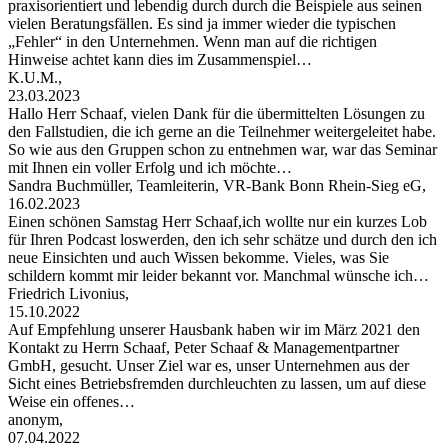
praxisorientiert und lebendig durch durch die Beispiele aus seinen
vielen Beratungsfällen. Es sind ja immer wieder die typischen
„Fehler“ in den Unternehmen. Wenn man auf die richtigen
Hinweise achtet kann dies im Zusammenspiel…
K.U.M.,
23.03.2023
Hallo Herr Schaaf, vielen Dank für die übermittelten Lösungen zu
den Fallstudien, die ich gerne an die Teilnehmer weitergeleitet habe.
So wie aus den Gruppen schon zu entnehmen war, war das Seminar
mit Ihnen ein voller Erfolg und ich möchte…
Sandra Buchmüller, Teamleiterin, VR-Bank Bonn Rhein-Sieg eG,
16.02.2023
Einen schönen Samstag Herr Schaaf,ich wollte nur ein kurzes Lob
für Ihren Podcast loswerden, den ich sehr schätze und durch den ich
neue Einsichten und auch Wissen bekomme. Vieles, was Sie
schildern kommt mir leider bekannt vor. Manchmal wünsche ich…
Friedrich Livonius,
15.10.2022
Auf Empfehlung unserer Hausbank haben wir im März 2021 den
Kontakt zu Herrn Schaaf, Peter Schaaf & Managementpartner
GmbH, gesucht. Unser Ziel war es, unser Unternehmen aus der
Sicht eines Betriebsfremden durchleuchten zu lassen, um auf diese
Weise ein offenes…
anonym,
07.04.2022