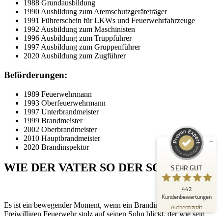
1988 Grundausbildung
1990 Ausbildung zum Atemschutzgeräteträger
1991 Führerschein für LKWs und Feuerwehrfahrzeuge
1992 Ausbildung zum Maschinisten
1996 Ausbildung zum Truppführer
1997 Ausbildung zum Gruppenführer
2020 Ausbildung zum Zugführer
Beförderungen:
Kundenbewertungen und Erfahrungen zu
Peter Schaaf & Managementpartner GmbH
1989 Feuerwehrmann
1993 Oberfeuerwehrmann
SEHR GUT
1997 Unterbrandmeister
%
100
1999 Brandmeister
Empfehlungen auf
2002 Oberbrandmeister
ProvenExpert.com
5,00
/
4,90
2010 Hauptbrandmeister
2020 Brandinspektor
442
WIE DER VATER SO DER SOHN
SEHR GUT
Bewertungen auf ProvenExpert.com
442
Blick aufs ProvenExpert-Profil werfen
Kundenbewertungen
Es ist ein bewegender Moment, wenn ein Brandinspektor der
22.07.2026
Authentizität
Freiwilligen Feuerwehr stolz auf seinen Sohn blickt, der wie sein