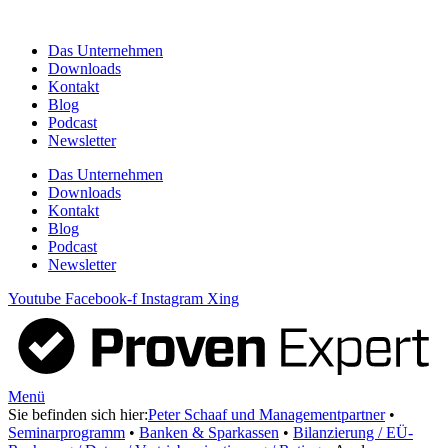
Zum
Inhalt
Das Unternehmen
springen
Downloads
Kontakt
Blog
Podcast
Newsletter
Das Unternehmen
Downloads
Kontakt
Blog
Podcast
Newsletter
Youtube
Facebook-f
Instagram
Xing
Menü
Sie befinden sich hier:
Peter Schaaf und Managementpartner
•
Seminarprogramm
•
Banken & Sparkassen
•
Bilanzierung / EÜ-