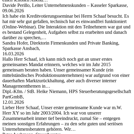
Davide Perillo, Leiter Unternehmenskunden – Kasseler Sparkasse,
09.06.2026
Ich habe ein Kreditvotierungsseminar bei Herrn Schaaf besucht. Es
hat mir sehr gut gefallen, technisch hat es einwandfrei funktioniert
(Online-Webinar). Die Interaktion mit den Teilnehmern war gut und
es bestand Gelegenheit, Aufgaben selbst zu erarbeiten und danach
darüber zu sprechen,…
Sandra Hofer, Direktorin Firmenkunden und Private Banking,
Sparkasse Ansbach,
16.03.2026
Hallo Herr Schaaf, ich kann mich noch gut an unser erstes
gemeinsames Mandat erinnern, welches wir im Jahr 2015
gemeinsam beraten haben. Unser gemeinsamer Kunde (ein
mittelständisches Produktionsunternehmen) war aufgrund von einer
dauerhaften Marktzurückhaltung, aber auch diverser interner
Managementthemen in…
Dipl.-Kfm. / StB. Heike Niemann, HPS Steuerberatungsgesellschaft
PartGmbB,
12.01.2026
Lieber Herr Schaaf, Unser erster gemeinsame Kunde war m.W.
Herr XY so im Jahr 2003/2004. Ich war von unserer
Zusammenarbeit immer tief beeindruckt, zumal Sie – entgegen
meinen sonstigen Erfahrungen – zu den sehr guten und seriösen
Unternehmensberatern gehören. Wir…