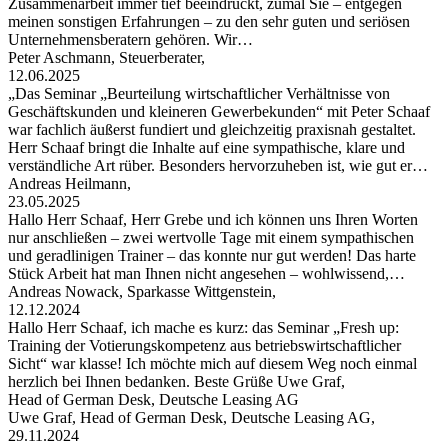
Zusammenarbeit immer tief beeindruckt, zumal Sie – entgegen
meinen sonstigen Erfahrungen – zu den sehr guten und seriösen
Unternehmensberatern gehören. Wir…
Peter Aschmann, Steuerberater,
12.06.2025
„Das Seminar „Beurteilung wirtschaftlicher Verhältnisse von
Geschäftskunden und kleineren Gewerbekunden“ mit Peter Schaaf
war fachlich äußerst fundiert und gleichzeitig praxisnah gestaltet.
Herr Schaaf bringt die Inhalte auf eine sympathische, klare und
verständliche Art rüber. Besonders hervorzuheben ist, wie gut er…
Andreas Heilmann,
23.05.2025
Hallo Herr Schaaf, Herr Grebe und ich können uns Ihren Worten
nur anschließen – zwei wertvolle Tage mit einem sympathischen
und geradlinigen Trainer – das konnte nur gut werden! Das harte
Stück Arbeit hat man Ihnen nicht angesehen – wohlwissend,…
Andreas Nowack, Sparkasse Wittgenstein,
12.12.2024
Hallo Herr Schaaf, ich mache es kurz: das Seminar „Fresh up:
Training der Votierungskompetenz aus betriebswirtschaftlicher
Sicht“ war klasse! Ich möchte mich auf diesem Weg noch einmal
herzlich bei Ihnen bedanken. Beste Grüße Uwe Graf,
Head of German Desk, Deutsche Leasing AG
Uwe Graf, Head of German Desk, Deutsche Leasing AG,
29.11.2024