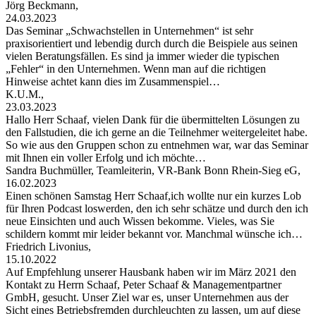
Jörg Beckmann,
24.03.2023
Das Seminar „Schwachstellen in Unternehmen“ ist sehr
praxisorientiert und lebendig durch durch die Beispiele aus seinen
vielen Beratungsfällen. Es sind ja immer wieder die typischen
„Fehler“ in den Unternehmen. Wenn man auf die richtigen
Hinweise achtet kann dies im Zusammenspiel…
K.U.M.,
23.03.2023
Hallo Herr Schaaf, vielen Dank für die übermittelten Lösungen zu
den Fallstudien, die ich gerne an die Teilnehmer weitergeleitet habe.
So wie aus den Gruppen schon zu entnehmen war, war das Seminar
mit Ihnen ein voller Erfolg und ich möchte…
Sandra Buchmüller, Teamleiterin, VR-Bank Bonn Rhein-Sieg eG,
16.02.2023
Einen schönen Samstag Herr Schaaf,ich wollte nur ein kurzes Lob
für Ihren Podcast loswerden, den ich sehr schätze und durch den ich
neue Einsichten und auch Wissen bekomme. Vieles, was Sie
schildern kommt mir leider bekannt vor. Manchmal wünsche ich…
Friedrich Livonius,
15.10.2022
Auf Empfehlung unserer Hausbank haben wir im März 2021 den
Kontakt zu Herrn Schaaf, Peter Schaaf & Managementpartner
GmbH, gesucht. Unser Ziel war es, unser Unternehmen aus der
Sicht eines Betriebsfremden durchleuchten zu lassen, um auf diese