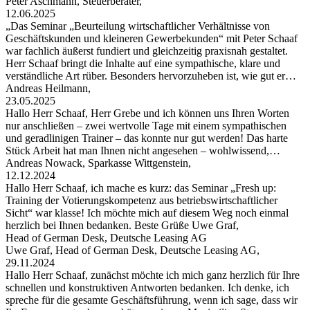
Peter Aschmann, Steuerberater,
12.06.2025
„Das Seminar „Beurteilung wirtschaftlicher Verhältnisse von
Geschäftskunden und kleineren Gewerbekunden“ mit Peter Schaaf
war fachlich äußerst fundiert und gleichzeitig praxisnah gestaltet.
Herr Schaaf bringt die Inhalte auf eine sympathische, klare und
verständliche Art rüber. Besonders hervorzuheben ist, wie gut er…
Andreas Heilmann,
23.05.2025
Hallo Herr Schaaf, Herr Grebe und ich können uns Ihren Worten
nur anschließen – zwei wertvolle Tage mit einem sympathischen
und geradlinigen Trainer – das konnte nur gut werden! Das harte
Stück Arbeit hat man Ihnen nicht angesehen – wohlwissend,…
Andreas Nowack, Sparkasse Wittgenstein,
12.12.2024
Hallo Herr Schaaf, ich mache es kurz: das Seminar „Fresh up:
Training der Votierungskompetenz aus betriebswirtschaftlicher
Sicht“ war klasse! Ich möchte mich auf diesem Weg noch einmal
herzlich bei Ihnen bedanken. Beste Grüße Uwe Graf,
Head of German Desk, Deutsche Leasing AG
Uwe Graf, Head of German Desk, Deutsche Leasing AG,
29.11.2024
Hallo Herr Schaaf, zunächst möchte ich mich ganz herzlich für Ihre
schnellen und konstruktiven Antworten bedanken. Ich denke, ich
spreche für die gesamte Geschäftsführung, wenn ich sage, dass wir