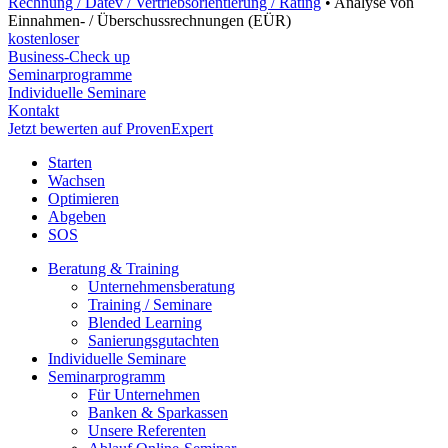
Rechnung / Datev / Vertriebsorientierung / Rating
•
Analyse von
Einnahmen- / Überschussrechnungen (EÜR)
kostenloser
Business-Check up
Seminarprogramme
Individuelle Seminare
Kontakt
Jetzt bewerten auf ProvenExpert
Starten
Wachsen
Optimieren
Abgeben
SOS
Beratung & Training
Unternehmens­beratung
Training / Seminare
Blended Learning
Sanierungs­gutachten
Individuelle Seminare
Seminarprogramm
Für Unternehmen
Banken & Sparkassen
Unsere Referenten