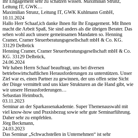
Ihr Engagement sehr zu schätzen wissen. Maximilian Strunz,
Leitung IT, GWK…
Maximilian Strunz, Leitung IT, GWK Kuhlmann GmbH,
10.11.2024
Hallo Herr Schaaf,ich danke Ihnen für Ihr Engagement. Mit Ihnen
macht die Arbeit Spaß, Sie sind anders als die übrigen Berater. Das
sehen wohl auch unsere gemeinsamen Mandaten so. Henning
Cramer, Cramer Steuerberatungsgesellschaft mbH & Co. KG.
33129 Delbrück
Henning Cramer, Cramer Steuerberatungsgesellschaft mbH & Co.
KG. 33129 Delbrück,
24.06.2024
Wir haben Herrn Schaaf beauftragt, uns bei diversen
betriebswirtschaftlichen Herausforderungen zu unterstützen. Unser
Ziel war es, einen Partner zu gewinnen, der uns offen seine Sicht
der Dinge vermittelt und uns klare Strukturen an die Hand gibt, wie
wir unsere Herausforderungen…
Sebastian Heimbuch,
03.11.2023
Seminar an der Sparkassenakademie. Super Themenauswahl mit
viel know-how und Praxisbezug sowie sehr gute Seminarführung.
Daher sehr zu empfehlen.
Jörg Beckmann,
24.03.2023
Das Seminar „Schwachstellen in Unternehmen“ ist sehr