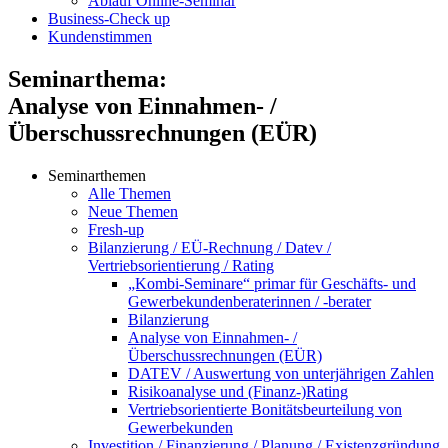
Ablauf Online-Seminar
Business-Check up
Kundenstimmen
Seminarthema:
Analyse von Einnahmen- /
Überschussrechnungen (EÜR)
Seminarthemen
Alle Themen
Neue Themen
Fresh-up
Bilanzierung / EÜ-Rechnung / Datev /
Vertriebsorientierung / Rating
„Kombi-Seminare“ primar für Geschäfts- und
Gewerbekundenberaterinnen / -berater
Bilanzierung
Analyse von Einnahmen- /
Überschussrechnungen (EÜR)
DATEV / Auswertung von unterjährigen Zahlen
Risikoanalyse und (Finanz-)Rating
Vertriebsorientierte Bonitätsbeurteilung von
Gewerbekunden
Investition / Finanzierung / Planung / Existenzgründung