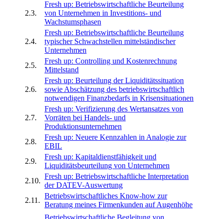
Fresh up: Betriebswirtschaftliche Beurteilung
2.3.
von Unternehmen in Investitions- und
Wachstumsphasen
Fresh up: Betriebswirtschaftliche Beurteilung
2.4.
typischer Schwachstellen mittelständischer
Unternehmen
Fresh up: Controlling und Kostenrechnung
2.5.
Mittelstand
Fresh up: Beurteilung der Liquiditätssituation
2.6.
sowie Abschätzung des betriebswirtschaftlich
notwendigen Finanzbedarfs in Krisensituationen
Fresh up: Verifizierung des Wertansatzes von
2.7.
Vorräten bei Handels- und
Produktionsunternehmen
Fresh up: Neuere Kennzahlen in Analogie zur
2.8.
EBIL
Fresh up: Kapitaldienstfähigkeit und
2.9.
Liquiditätsbeurteilung von Unternehmen
Fresh up: Betriebswirtschaftliche Interpretation
2.10.
der DATEV-Auswertung
Betriebswirtschaftliches Know-how zur
2.11.
Beratung meines Firmenkunden auf Augenhöhe
Betriebswirtschaftliche Begleitung von