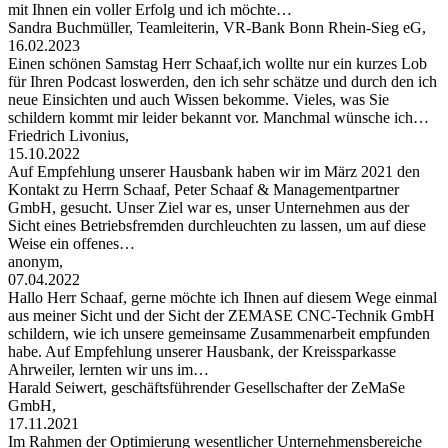
mit Ihnen ein voller Erfolg und ich möchte…
Sandra Buchmüller, Teamleiterin, VR-Bank Bonn Rhein-Sieg eG,
16.02.2023
Einen schönen Samstag Herr Schaaf,ich wollte nur ein kurzes Lob
für Ihren Podcast loswerden, den ich sehr schätze und durch den ich
neue Einsichten und auch Wissen bekomme. Vieles, was Sie
schildern kommt mir leider bekannt vor. Manchmal wünsche ich…
Friedrich Livonius,
15.10.2022
Auf Empfehlung unserer Hausbank haben wir im März 2021 den
Kontakt zu Herrn Schaaf, Peter Schaaf & Managementpartner
GmbH, gesucht. Unser Ziel war es, unser Unternehmen aus der
Sicht eines Betriebsfremden durchleuchten zu lassen, um auf diese
Weise ein offenes…
anonym,
07.04.2022
Hallo Herr Schaaf, gerne möchte ich Ihnen auf diesem Wege einmal
aus meiner Sicht und der Sicht der ZEMASE CNC-Technik GmbH
schildern, wie ich unsere gemeinsame Zusammenarbeit empfunden
habe. Auf Empfehlung unserer Hausbank, der Kreissparkasse
Ahrweiler, lernten wir uns im…
Harald Seiwert, geschäftsführender Gesellschafter der ZeMaSe
GmbH,
17.11.2021
Im Rahmen der Optimierung wesentlicher Unternehmensbereiche