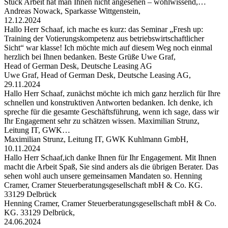
Stück Arbeit hat man Ihnen nicht angesehen – wohlwissend,…
Andreas Nowack, Sparkasse Wittgenstein,
12.12.2024
Hallo Herr Schaaf, ich mache es kurz: das Seminar „Fresh up:
Training der Votierungskompetenz aus betriebswirtschaftlicher
Sicht“ war klasse! Ich möchte mich auf diesem Weg noch einmal
herzlich bei Ihnen bedanken. Beste Grüße Uwe Graf,
Head of German Desk, Deutsche Leasing AG
Uwe Graf, Head of German Desk, Deutsche Leasing AG,
29.11.2024
Hallo Herr Schaaf, zunächst möchte ich mich ganz herzlich für Ihre
schnellen und konstruktiven Antworten bedanken. Ich denke, ich
spreche für die gesamte Geschäftsführung, wenn ich sage, dass wir
Ihr Engagement sehr zu schätzen wissen. Maximilian Strunz,
Leitung IT, GWK…
Maximilian Strunz, Leitung IT, GWK Kuhlmann GmbH,
10.11.2024
Hallo Herr Schaaf,ich danke Ihnen für Ihr Engagement. Mit Ihnen
macht die Arbeit Spaß, Sie sind anders als die übrigen Berater. Das
sehen wohl auch unsere gemeinsamen Mandaten so. Henning
Cramer, Cramer Steuerberatungsgesellschaft mbH & Co. KG.
33129 Delbrück
Henning Cramer, Cramer Steuerberatungsgesellschaft mbH & Co.
KG. 33129 Delbrück,
24.06.2024