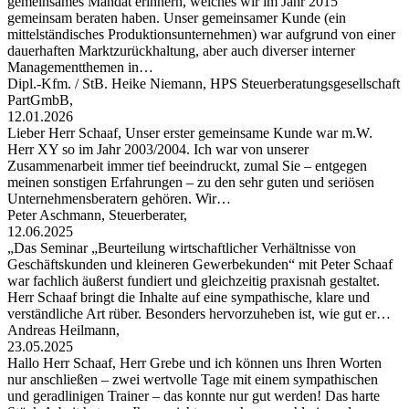
gemeinsames Mandat erinnern, welches wir im Jahr 2015
gemeinsam beraten haben. Unser gemeinsamer Kunde (ein
mittelständisches Produktionsunternehmen) war aufgrund von einer
dauerhaften Marktzurückhaltung, aber auch diverser interner
Managementthemen in…
Dipl.-Kfm. / StB. Heike Niemann, HPS Steuerberatungsgesellschaft
PartGmbB,
12.01.2026
Lieber Herr Schaaf, Unser erster gemeinsame Kunde war m.W.
Herr XY so im Jahr 2003/2004. Ich war von unserer
Zusammenarbeit immer tief beeindruckt, zumal Sie – entgegen
meinen sonstigen Erfahrungen – zu den sehr guten und seriösen
Unternehmensberatern gehören. Wir…
Peter Aschmann, Steuerberater,
12.06.2025
„Das Seminar „Beurteilung wirtschaftlicher Verhältnisse von
Geschäftskunden und kleineren Gewerbekunden“ mit Peter Schaaf
war fachlich äußerst fundiert und gleichzeitig praxisnah gestaltet.
Herr Schaaf bringt die Inhalte auf eine sympathische, klare und
verständliche Art rüber. Besonders hervorzuheben ist, wie gut er…
Andreas Heilmann,
23.05.2025
Hallo Herr Schaaf, Herr Grebe und ich können uns Ihren Worten
nur anschließen – zwei wertvolle Tage mit einem sympathischen
und geradlinigen Trainer – das konnte nur gut werden! Das harte