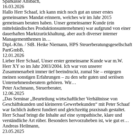
Sparkasse Ansbach,
16.03.2026
Hallo Herr Schaaf, ich kann mich noch gut an unser erstes
gemeinsames Mandat erinnern, welches wir im Jahr 2015
gemeinsam beraten haben. Unser gemeinsamer Kunde (ein
mittelständisches Produktionsunternehmen) war aufgrund von einer
dauerhaften Marktzurückhaltung, aber auch diverser interner
Managementthemen in…
Dipl.-Kfm. / StB. Heike Niemann, HPS Steuerberatungsgesellschaft
PartGmbB,
12.01.2026
Lieber Herr Schaaf, Unser erster gemeinsame Kunde war m.W.
Herr XY so im Jahr 2003/2004. Ich war von unserer
Zusammenarbeit immer tief beeindruckt, zumal Sie – entgegen
meinen sonstigen Erfahrungen – zu den sehr guten und seriösen
Unternehmensberatern gehören. Wir…
Peter Aschmann, Steuerberater,
12.06.2025
„Das Seminar „Beurteilung wirtschaftlicher Verhältnisse von
Geschäftskunden und kleineren Gewerbekunden“ mit Peter Schaaf
war fachlich äußerst fundiert und gleichzeitig praxisnah gestaltet.
Herr Schaaf bringt die Inhalte auf eine sympathische, klare und
verständliche Art rüber. Besonders hervorzuheben ist, wie gut er…
Andreas Heilmann,
23.05.2025