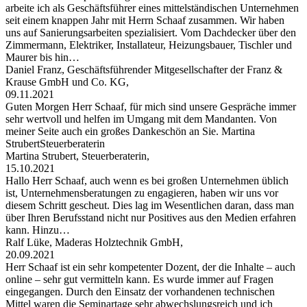
arbeite ich als Geschäftsführer eines mittelständischen Unternehmen
seit einem knappen Jahr mit Herrn Schaaf zusammen. Wir haben
uns auf Sanierungsarbeiten spezialisiert. Vom Dachdecker über den
Zimmermann, Elektriker, Installateur, Heizungsbauer, Tischler und
Maurer bis hin…
Daniel Franz, Geschäftsführender Mitgesellschafter der Franz &
Krause GmbH und Co. KG,
09.11.2021
Guten Morgen Herr Schaaf, für mich sind unsere Gespräche immer
sehr wertvoll und helfen im Umgang mit dem Mandanten. Von
meiner Seite auch ein großes Dankeschön an Sie. Martina
StrubertSteuerberaterin
Martina Strubert, Steuerberaterin,
15.10.2021
Hallo Herr Schaaf, auch wenn es bei großen Unternehmen üblich
ist, Unternehmensberatungen zu engagieren, haben wir uns vor
diesem Schritt gescheut. Dies lag im Wesentlichen daran, dass man
über Ihren Berufsstand nicht nur Positives aus den Medien erfahren
kann. Hinzu…
Ralf Lüke, Maderas Holztechnik GmbH,
20.09.2021
Herr Schaaf ist ein sehr kompetenter Dozent, der die Inhalte – auch
online – sehr gut vermitteln kann. Es wurde immer auf Fragen
eingegangen. Durch den Einsatz der vorhandenen technischen
Mittel waren die Seminartage sehr abwechslungsreich und ich