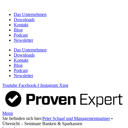
Zum
Inhalt
Das Unternehmen
springen
Downloads
Kontakt
Blog
Podcast
Newsletter
Das Unternehmen
Downloads
Kontakt
Blog
Podcast
Newsletter
Youtube
Facebook-f
Instagram
Xing
Menü
Sie befinden sich hier:
Peter Schaaf und Managementpartner
•
Übersicht – Seminare Banken & Sparkassen