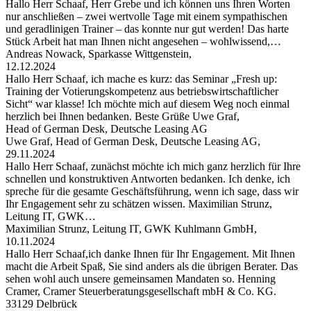
Hallo Herr Schaaf, Herr Grebe und ich können uns Ihren Worten
nur anschließen – zwei wertvolle Tage mit einem sympathischen
und geradlinigen Trainer – das konnte nur gut werden! Das harte
Stück Arbeit hat man Ihnen nicht angesehen – wohlwissend,…
Andreas Nowack, Sparkasse Wittgenstein,
12.12.2024
Hallo Herr Schaaf, ich mache es kurz: das Seminar „Fresh up:
Training der Votierungskompetenz aus betriebswirtschaftlicher
Sicht“ war klasse! Ich möchte mich auf diesem Weg noch einmal
herzlich bei Ihnen bedanken. Beste Grüße Uwe Graf,
Head of German Desk, Deutsche Leasing AG
Uwe Graf, Head of German Desk, Deutsche Leasing AG,
29.11.2024
Hallo Herr Schaaf, zunächst möchte ich mich ganz herzlich für Ihre
schnellen und konstruktiven Antworten bedanken. Ich denke, ich
spreche für die gesamte Geschäftsführung, wenn ich sage, dass wir
Ihr Engagement sehr zu schätzen wissen. Maximilian Strunz,
Leitung IT, GWK…
Maximilian Strunz, Leitung IT, GWK Kuhlmann GmbH,
10.11.2024
Hallo Herr Schaaf,ich danke Ihnen für Ihr Engagement. Mit Ihnen
macht die Arbeit Spaß, Sie sind anders als die übrigen Berater. Das
sehen wohl auch unsere gemeinsamen Mandaten so. Henning
Cramer, Cramer Steuerberatungsgesellschaft mbH & Co. KG.
33129 Delbrück