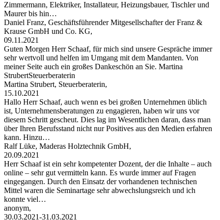
Zimmermann, Elektriker, Installateur, Heizungsbauer, Tischler und
Maurer bis hin…
Daniel Franz, Geschäftsführender Mitgesellschafter der Franz &
Krause GmbH und Co. KG,
09.11.2021
Guten Morgen Herr Schaaf, für mich sind unsere Gespräche immer
sehr wertvoll und helfen im Umgang mit dem Mandanten. Von
meiner Seite auch ein großes Dankeschön an Sie. Martina
StrubertSteuerberaterin
Martina Strubert, Steuerberaterin,
15.10.2021
Hallo Herr Schaaf, auch wenn es bei großen Unternehmen üblich
ist, Unternehmensberatungen zu engagieren, haben wir uns vor
diesem Schritt gescheut. Dies lag im Wesentlichen daran, dass man
über Ihren Berufsstand nicht nur Positives aus den Medien erfahren
kann. Hinzu…
Ralf Lüke, Maderas Holztechnik GmbH,
20.09.2021
Herr Schaaf ist ein sehr kompetenter Dozent, der die Inhalte – auch
online – sehr gut vermitteln kann. Es wurde immer auf Fragen
eingegangen. Durch den Einsatz der vorhandenen technischen
Mittel waren die Seminartage sehr abwechslungsreich und ich
konnte viel…
anonym,
30.03.2021-31.03.2021