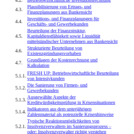
4.2.
Betriebswirtschaftliche Investitionsrechnung
Plausibilisierung von Ertrags- und
4.3.
Finanzplanungen aus Bankensicht
Investitions- und Finanzplanungen für
4.4.
Geschäfts- und Gewerbekunden
Beurteilung der Finanzstruktur,
4.5.
Kapitaldienstfähigkeit sowie Liquidität
mittelständischer Unternehmen aus Bankensicht
Strukturierte Beurteilung von
4.6.
Existenzgründungsvorhaben
Grundlagen der Kostenrechnung und
4.7.
Kalkulation
FRESH UP: Betriebswirtschaftliche Beurteilung
5.1.1.
von Intensivkunden
Die Sanierung von Firmen- und
5.1.2.
Gewerbekunden
Ausgewählte Aspekte der
5.1.3.
Kreditwürdigkeitsprüfung in Krisensituationen
Indikatoren aus dem unterjährigen
5.1.4.
Zahlenmaterial als potenzielle Krisenhinweise
Typische Reaktionsmöglichkeiten von
5.2.1.
Insolvenzverwaltern im Sanierungsprozess –
oder: Insolvenzverwalter richtig verstehen