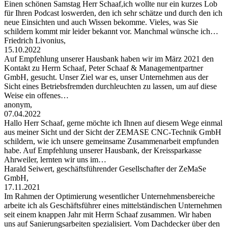
Einen schönen Samstag Herr Schaaf,ich wollte nur ein kurzes Lob
für Ihren Podcast loswerden, den ich sehr schätze und durch den ich
neue Einsichten und auch Wissen bekomme. Vieles, was Sie
schildern kommt mir leider bekannt vor. Manchmal wünsche ich…
Friedrich Livonius,
15.10.2022
Auf Empfehlung unserer Hausbank haben wir im März 2021 den
Kontakt zu Herrn Schaaf, Peter Schaaf & Managementpartner
GmbH, gesucht. Unser Ziel war es, unser Unternehmen aus der
Sicht eines Betriebsfremden durchleuchten zu lassen, um auf diese
Weise ein offenes…
anonym,
07.04.2022
Hallo Herr Schaaf, gerne möchte ich Ihnen auf diesem Wege einmal
aus meiner Sicht und der Sicht der ZEMASE CNC-Technik GmbH
schildern, wie ich unsere gemeinsame Zusammenarbeit empfunden
habe. Auf Empfehlung unserer Hausbank, der Kreissparkasse
Ahrweiler, lernten wir uns im…
Harald Seiwert, geschäftsführender Gesellschafter der ZeMaSe
GmbH,
17.11.2021
Im Rahmen der Optimierung wesentlicher Unternehmensbereiche
arbeite ich als Geschäftsführer eines mittelständischen Unternehmen
seit einem knappen Jahr mit Herrn Schaaf zusammen. Wir haben
uns auf Sanierungsarbeiten spezialisiert. Vom Dachdecker über den